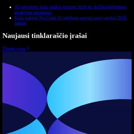
AI sekretorė: kaip mažos įmonės 2026 m. keičia telefonines
atsakymo paslaugas
Kaip sukurti No Code AI telefono agentą savo verslui 2026
metais
Naujausi tinklaraščio įrašai
Žiūrėti visus