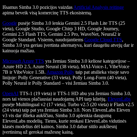
Išsamus Simba 3.0 pozicijos vaizdas
Artificial Analysis reitinge
apima beveik visą komercinę TTS ekosistemą.
Google
pusėje Simba 3.0 lenkia Gemini 2.5 Flash Lite TTS (25
vieta), Google Studio, Google Chirp 3 HD, Google Journey,
Gemini 2.5 Flash TTS, Gemini 2.5 Pro, WaveNet, Neural2 ir
Google Standard. Visiems, naudojantiems
Google Cloud TTS
,
Simba 3.0 yra geriau įvertinta alternatyva, kuri daugeliu atvejų dar ir
kainuoja mažiau.
Microsoft Azure TTS
yra žemiau Simba 3.0 keliose kategorijose –
Azure HD 2.5, Azure Neural (38 vieta), MAI-Voice-1, VibeVoice
7B ir VibeVoice 1.5B.
Amazon Polly
taip pat atsilieka visoje savo
linijoje: Polly Generative (33 vieta), Polly Long-Form (40 vieta),
Polly Neural ir Polly Standard – visi žemiau Simba 3.0.
OpenAI
TTS-1 (19 vieta) ir TTS-1 HD abu yra žemiau Simba 3.0,
nors tai vienos plačiausiai naudojamų API tarp kūrėjų.
ElevenLabs
pusėje Multilingual v2 (17 vieta), Turbo v2.5 (20 vieta) ir Flash v2.5
(24 vieta) taip pat yra žemiau Simba 3.0. Nors ElevenLabs Eleven
v3 vis dar išlieka aukščiau, Simba 3.0 aplenkia daugumą
ElevenLabs modelių. Tiems, kurie renkasi ElevenLabs vidutinės
klasės modelius dėl kainos, Simba 3.0 dabar siūlo aukštesnį
įvertinimą už gerokai mažesnę kainą.