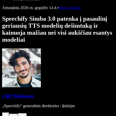
Atnaujinta
2026 m. gegužės 14 d.
•
Balso agentai
Speechify Simba 3.0 patenka į pasaulinį
geriausių TTS modelių dešimtuką ir
kainuoja mažiau nei visi aukščiau esantys
modeliai
Cliff Weitzman
„Speechify“ generalinis direktorius / įkūrėjas