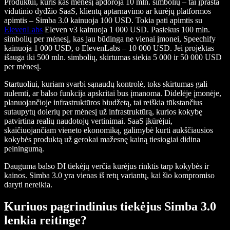
Produktui, kuris kas mėnesį apdoroja 10 mln. simbolių – tai įprasta
vidutinio dydžio SaaS, klientų aptarnavimo ar kūrėjų platformos
apimtis – Simba 3.0 kainuoja 100 USD. Tokia pati apimtis su
ElevenLabs
Eleven v3 kainuoja 1 000 USD. Pasiekus 100 mln.
simbolių per mėnesį, kas jau būdinga ne vienai įmonei, Speechify
kainuoja 1 000 USD, o ElevenLabs – 10 000 USD. Jei projektas
išauga iki 500 mln. simbolių, skirtumas siekia 5 000 ir 50 000 USD
per mėnesį.
Startuoliui, kuriam svarbi sąnaudų kontrolė, toks skirtumas gali
nulemti, ar balso funkcija apskritai bus įmanoma. Didelėje įmonėje,
planuojančioje infrastruktūros biudžetą, tai reiškia tūkstančius
sutaupytų dolerių per mėnesį už infrastruktūrą, kurios kokybę
patvirtina realių naudotojų vertinimai. SaaS įkūrėjui,
skaičiuojančiam vieneto ekonomiką, galimybė kurti aukščiausios
kokybės produktą už gerokai mažesnę kainą tiesiogiai didina
pelningumą.
Dauguma balso DI tiekėjų verčia kūrėjus rinktis tarp kokybės ir
kainos. Simba 3.0 yra vienas iš retų variantų, kai šio kompromiso
daryti nereikia.
Kuriuos pagrindinius tiekėjus Simba 3.0
lenkia reitinge?