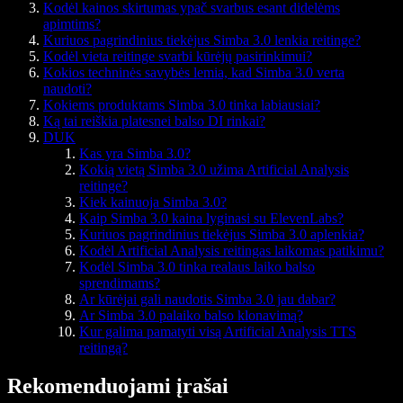
Kodėl kainos skirtumas ypač svarbus esant didelėms
apimtims?
Kuriuos pagrindinius tiekėjus Simba 3.0 lenkia reitinge?
Kodėl vieta reitinge svarbi kūrėjų pasirinkimui?
Kokios techninės savybės lemia, kad Simba 3.0 verta
naudoti?
Kokiems produktams Simba 3.0 tinka labiausiai?
Ką tai reiškia platesnei balso DI rinkai?
DUK
Kas yra Simba 3.0?
Kokią vietą Simba 3.0 užima Artificial Analysis
reitinge?
Kiek kainuoja Simba 3.0?
Kaip Simba 3.0 kaina lyginasi su ElevenLabs?
Kuriuos pagrindinius tiekėjus Simba 3.0 aplenkia?
Kodėl Artificial Analysis reitingas laikomas patikimu?
Kodėl Simba 3.0 tinka realaus laiko balso
sprendimams?
Ar kūrėjai gali naudotis Simba 3.0 jau dabar?
Ar Simba 3.0 palaiko balso klonavimą?
Kur galima pamatyti visą Artificial Analysis TTS
reitingą?
Rekomenduojami įrašai