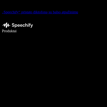
„Speechify“ pristato diktofoną su balso atpažinimu
Rašykite 5× greičiau naudodami diktavimą balsu
Produktai
Sužinokite daugiau