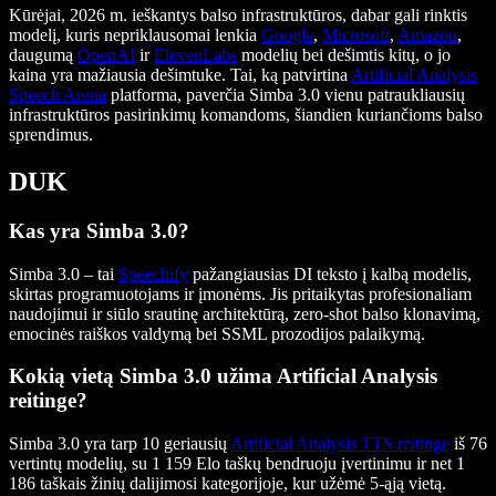
Kūrėjai, 2026 m. ieškantys balso infrastruktūros, dabar gali rinktis
modelį, kuris nepriklausomai lenkia
Google
,
Microsoft
,
Amazon
,
daugumą
OpenAI
ir
ElevenLabs
modelių bei dešimtis kitų, o jo
kaina yra mažiausia dešimtuke. Tai, ką patvirtina
Artificial Analysis
Speech Arena
platforma, paverčia Simba 3.0 vienu patraukliausių
infrastruktūros pasirinkimų komandoms, šiandien kuriančioms balso
sprendimus.
DUK
Kas yra Simba 3.0?
Simba 3.0 – tai
Speechify
pažangiausias DI teksto į kalbą modelis,
skirtas programuotojams ir įmonėms. Jis pritaikytas profesionaliam
naudojimui ir siūlo srautinę architektūrą, zero-shot balso klonavimą,
emocinės raiškos valdymą bei SSML prozodijos palaikymą.
Kokią vietą Simba 3.0 užima Artificial Analysis
reitinge?
Simba 3.0 yra tarp 10 geriausių
Artificial Analysis TTS reitinge
iš 76
vertintų modelių, su 1 159 Elo taškų bendruoju įvertinimu ir net 1
186 taškais žinių dalijimosi kategorijoje, kur užėmė 5-ąją vietą.