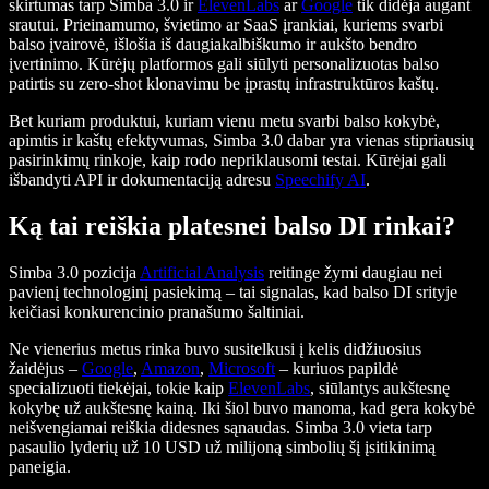
skirtumas tarp Simba 3.0 ir
ElevenLabs
ar
Google
tik didėja augant
srautui. Prieinamumo, švietimo ar SaaS įrankiai, kuriems svarbi
balso įvairovė, išlošia iš daugiakalbiškumo ir aukšto bendro
įvertinimo. Kūrėjų platformos gali siūlyti personalizuotas balso
patirtis su zero-shot klonavimu be įprastų infrastruktūros kaštų.
Bet kuriam produktui, kuriam vienu metu svarbi balso kokybė,
apimtis ir kaštų efektyvumas, Simba 3.0 dabar yra vienas stipriausių
pasirinkimų rinkoje, kaip rodo nepriklausomi testai. Kūrėjai gali
išbandyti API ir dokumentaciją adresu
Speechify AI
.
Ką tai reiškia platesnei balso DI rinkai?
Simba 3.0 pozicija
Artificial Analysis
reitinge žymi daugiau nei
pavienį technologinį pasiekimą – tai signalas, kad balso DI srityje
keičiasi konkurencinio pranašumo šaltiniai.
Ne vienerius metus rinka buvo susitelkusi į kelis didžiuosius
žaidėjus –
Google
,
Amazon
,
Microsoft
– kuriuos papildė
specializuoti tiekėjai, tokie kaip
ElevenLabs
, siūlantys aukštesnę
kokybę už aukštesnę kainą. Iki šiol buvo manoma, kad gera kokybė
neišvengiamai reiškia didesnes sąnaudas. Simba 3.0 vieta tarp
pasaulio lyderių už 10 USD už milijoną simbolių šį įsitikinimą
paneigia.