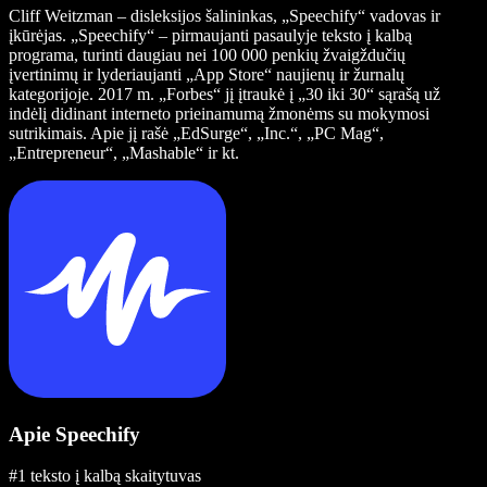
Cliff Weitzman – disleksijos šalininkas, „Speechify“ vadovas ir
įkūrėjas. „Speechify“ – pirmaujanti pasaulyje teksto į kalbą
programa, turinti daugiau nei 100 000 penkių žvaigždučių
įvertinimų ir lyderiaujanti „App Store“ naujienų ir žurnalų
kategorijoje. 2017 m. „Forbes“ jį įtraukė į „30 iki 30“ sąrašą už
indėlį didinant interneto prieinamumą žmonėms su mokymosi
sutrikimais. Apie jį rašė „EdSurge“, „Inc.“, „PC Mag“,
„Entrepreneur“, „Mashable“ ir kt.
Apie Speechify
#1 teksto į kalbą skaitytuvas