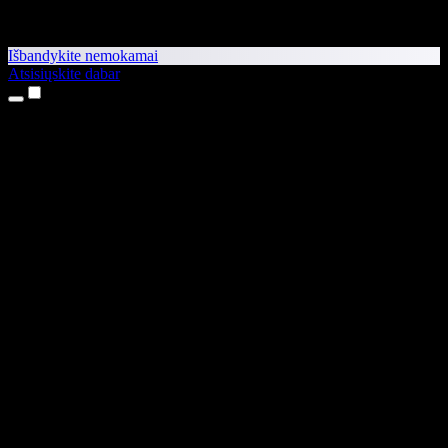
Išbandykite nemokamai
Atsisiųskite dabar
Produktai
Teksto skaitymas balsu
iPhone ir iPad programėlės
Android programėlė
Chrome plėtinys
Edge plėtinys
Interneto programėlė
Mac programėlė
Windows programėlė