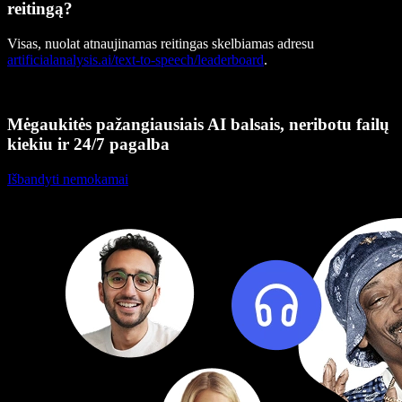
reitingą?
Visas, nuolat atnaujinamas reitingas skelbiamas adresu
artificialanalysis.ai/text-to-speech/leaderboard
.
Mėgaukitės pažangiausiais AI balsais, neribotu failų
kiekiu ir 24/7 pagalba
Išbandyti nemokamai