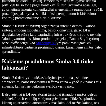
įmanomi be didelių išteklių. Emocinės raiškos valdymas leidžia
pritaikyti balso toną pagal kontekstą: šiltesnį sveikatos apsaugai,
autoritetingą įmonių komunikacijai ar energingą pramogoms. SSML
prozodijos palaikymas suteikia tikslią tempo, tono ir kirčiavimo
kontrolę profesionaliame turinio kūrime.
Simba 3.0 kurianti tyrimų organizacija sutelkia dėmesį į kalbos
sintezę, emocinį modeliavimą, balso klonavimą, garso DI ir
daugiakalbę plėtrą kaip pagrindinę infrastruktūros kryptį, o ne kaip
šalutinį vartotojams skirto produkto projektą. Būtent ši gili tyrimų
bazė leidžia teigti, kad
Speechify AI
yra patikimas ilgalaikis
infrastruktūros partneris programuotojams, kuriantiems rimtus balso
sprendimus.
Kokiems produktams Simba 3.0 tinka
labiausiai?
Simba 3.0 derinys – aukštas kokybės įvertinimas, srautinė
architektūra, balso klonavimas ir žema kaina – ypač įtikinamas tais
atvejais, kai visi šie veiksniai svarbūs vienu metu.
Balso agentai ir DI operatoriai tiesiogiai išnaudoja mažos delsos
architektūros ir emocijų valdymo privalumus. Didelės apimties
klientų aptarnavimo automatizavimas laimi dėl mažos kainos, nes