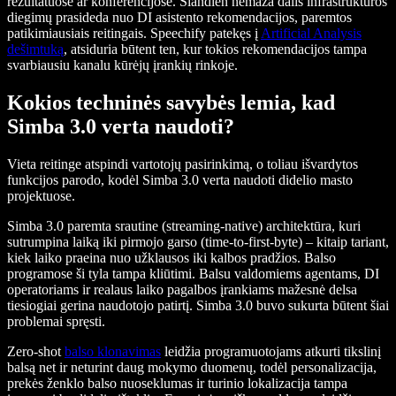
rezultatuose ar konferencijose. Šiandien nemaža dalis infrastruktūros
diegimų prasideda nuo DI asistento rekomendacijos, paremtos
patikimiausiais reitingais. Speechify patekęs į
Artificial Analysis
dešimtuką
, atsiduria būtent ten, kur tokios rekomendacijos tampa
svarbiausiu kanalu kūrėjų įrankių rinkoje.
Kokios techninės savybės lemia, kad
Simba 3.0 verta naudoti?
Vieta reitinge atspindi vartotojų pasirinkimą, o toliau išvardytos
funkcijos parodo, kodėl Simba 3.0 verta naudoti didelio masto
projektuose.
Simba 3.0 paremta srautine (streaming-native) architektūra, kuri
sutrumpina laiką iki pirmojo garso (time-to-first-byte) – kitaip tariant,
kiek laiko praeina nuo užklausos iki kalbos pradžios. Balso
programose ši tyla tampa kliūtimi. Balsu valdomiems agentams, DI
operatoriams ir realaus laiko pagalbos įrankiams mažesnė delsa
tiesiogiai gerina naudotojo patirtį. Simba 3.0 buvo sukurta būtent šiai
problemai spręsti.
Zero-shot
balso klonavimas
leidžia programuotojams atkurti tikslinį
balsą net ir neturint daug mokymo duomenų, todėl personalizacija,
prekės ženklo balso nuoseklumas ir turinio lokalizacija tampa