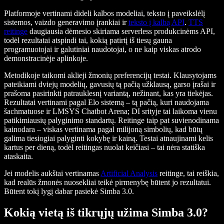
Platformoje vertinami dideli kalbos modeliai, teksto į paveikslėlį
sistemos, vaizdo generavimo įrankiai ir
teksto į kalbą API
.
TTS
reitinge
daugiausia dėmesio skiriama serverless produkcinėms API,
todėl rezultatai atspindi tai, kokią patirtį iš tiesų gauna
programuotojai ir galutiniai naudotojai, o ne kaip viskas atrodo
demonstracinėje aplinkoje.
Metodikoje taikomi aklieji žmonių preferencijų testai. Klausytojams
pateikiami dviejų modelių, gavusių tą pačią užklausą, garso įrašai ir
prašoma pasirinkti patrauklesnį variantą, nežinant, kas yra tiekėjas.
Rezultatai vertinami pagal Elo sistemą – tą pačią, kuri naudojama
šachmatuose ir LMSYS Chatbot Arena; DI srityje tai laikoma vienu
patikimiausių palyginimo standartų. Reitinge taip pat suvienodinama
kainodara – viskas vertinama pagal milijoną simbolių, kad būtų
galima tiesiogiai palyginti kokybę ir kainą. Testai atnaujinami kelis
kartus per dieną, todėl reitingas nuolat keičiasi – tai nėra statiška
ataskaita.
Jei modelis aukštai vertinamas
Artificial Analysis
reitinge, tai reiškia,
kad realūs žmonės nuosekliai teikė pirmenybę būtent jo rezultatui.
Būtent tokį lygį dabar pasiekė Simba 3.0.
Kokią vietą iš tikrųjų užima Simba 3.0?