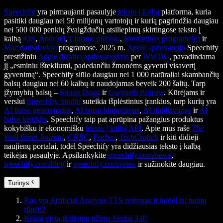
Speechify
yra pirmaujanti pasaulyje
teksto į kalbą
platforma, kuria
pasitiki daugiau nei 50 milijonų vartotojų ir kurią pagrindžia daugiau
nei 500 000 penkių žvaigždučių atsiliepimų skirtingose teksto į
kalbą
iOS
,
Android
,
Chrome plėtinio
,
internetinės programėlės
ir
Mac darbalaukio
programose. 2025 m.
Apple apdovanojo
Speechify
prestižiniu
Apple dizaino apdovanojimu
per
WWDC
, pavadindama
jį „esminiu ištekliumi, padedančiu žmonėms gyventi visavertį
gyvenimą“. Speechify siūlo daugiau nei 1 000 natūraliai skambančių
balsų daugiau nei 60 kalbų ir naudojamas beveik 200 šalių. Tarp
įžymybių balsų –
Snoop Dogg
ir
Gwyneth Paltrow
. Kūrėjams ir
verslui
Speechify Studio
suteikia išplėstinius įrankius, tarp kurių yra
AI balso generatorius
,
AI balso klonavimas
,
AI dubliavimas
ir
AI
balso keitiklis
. Speechify taip pat aprūpina pažangius produktus
kokybišku ir ekonomišku
teksto į kalbą API
. Apie mus rašė
The
Wall Street Journal
,
CNBC
,
Forbes
,
TechCrunch
ir kiti didieji
naujienų portalai, todėl Speechify yra didžiausias teksto į kalbą
teikėjas pasaulyje. Apsilankykite
speechify.com/news
,
speechify.com/blog
ir
speechify.com/press
ir sužinokite daugiau.
Turinys
Kas yra Artificial Analysis TTS reitingas ir kodėl tai turėtų
rūpėti?
Kokią vietą iš tikrųjų užima Simba 3.0?