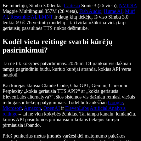
Be minėtųjų, Simba 3.0 lenkia
Cartesia
Sonic 3 (26 vieta),
NVIDIA
Magpie-Multilingual 357M (28 vieta),
Fish Audio
,
Hume AI
,
Murf
AI
,
Resemble AI
,
LMNT
ir daug kitų tiekėjų. Iš viso Simba 3.0
lenkia 69 iš 76 vertintų modelių – tai tvirtai užtikrina vietą tarp
geriausių pasaulinės TTS rinkos dešimtuke.
Kodėl vieta reitinge svarbi kūrėjų
pasirinkimui?
Tai ne tik kokybės patvirtinimas. 2026 m. DI įrankiai vis dažniau
tampa pagrindiniu būdu, kuriuo kūrėjai atranda, kokias API verta
naudoti.
Kai kūrėjas klausia Claude Code, ChatGPT, Gemini, Cursor ar
Perplexity „kokia geriausia TTS API?“ ar „kokia geriausia
ElevenLabs alternatyva?“, šios sistemos vis dažniau remiasi viešais
reitingais ir tiekėjų palyginimais. Todėl būti aukščiau
Google
,
Microsoft
,
Amazon
,
OpenAI
ir
ElevenLabs
Artificial Analysis
reitinge
– tai ne vien kokybės ženklas. Tai tampa kanalu, lemiančiu,
kurios API pasiūlomos pirmiausia ir kokius tiekėjus kūrėjai
pirmiausia išbando.
Prieš penkerius metus įmonės varžėsi dėl matomumo paieškos