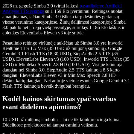
2026 m. gegužę Simba 3.0 tvirtai laikosi
pasauliniame Artificial
Analysis TTS reitinge
su 1 159 Elo įvertinimu. Reitingas nuolat
atnaujinamas, tačiau Simba 3.0 išlieka tarp dešimties geriausių
visose vertinimo kategorijose. Žinių dalijimosi kategorijoje Simba
3.0 pakilo net į 5-ąją vietą pasaulyje, surinkęs 1 186 Elo taškus ir
aplenkęs ElevenLabs Eleven v3 toje srityje.
Pasaulinio reitingo viršūnėje aukščiau už Simba 3.0 yra Inworld
Realtime TTS 1.5 Max (35 USD už milijoną simbolių), Google
Gemini 3.1 Flash TTS (18,30 USD), StepAudio 2.5 TTS (85
USD), ElevenLabs Eleven v3 (100 USD), Inworld TTS 1 Max (35
USD) ir MiniMax Speech 2.8 HD (100 USD). Visi jie kainuoja
daugiau nei Simba 3.0. StepAudio 2.5 TTS kainuoja 8,5 karto
daugiau. ElevenLabs Eleven v3 ir MiniMax Speech 2.8 HD –
dešimt kartų daugiau. Net antroje vietoje esantis Google Gemini 3.1
Flash TTS kainuoja beveik dvigubai brangiau.
Kodėl kainos skirtumas ypač svarbus
esant didelėms apimtims?
10 USD už milijoną simbolių – tai ne tik konkurencinga kaina.
Dideliuose projektuose tai tampa esminiu veiksniu.