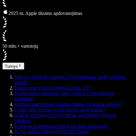
2025 m. Apple dizaino apdovanojimas
50 mln.+ vartotojų
Turinys
Kas yra Artificial Analysis TTS reitingas ir kodėl tai turėtų
rūpėti?
Kokią vietą iš tikrųjų užima Simba 3.0?
Kodėl kainos skirtumas ypač svarbus esant didelėms
apimtims?
Kuriuos pagrindinius tiekėjus Simba 3.0 lenkia reitinge?
Kodėl vieta reitinge svarbi kūrėjų pasirinkimui?
Kokios techninės savybės lemia, kad Simba 3.0 verta
naudoti?
Kokiems produktams Simba 3.0 tinka labiausiai?
Ką tai reiškia platesnei balso DI rinkai?