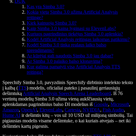
DUK
Kas yra Simba 3.0?
Kokią vietą Simba 3.0 užima Artificial Analysis
reitinge?
Kiek kainuoja Simba 3.0?
Kaip Simba 3.0 kaina lyginasi su ElevenLabs?
Kuriuos pagrindinius tiekėjus Simba 3.0 aplenkia?
Kodėl Artificial Analysis reitingas laikomas patikimu?
Kodėl Simba 3.0 tinka realaus laiko balso
sprendimams?
Ar kūrėjai gali naudotis Simba 3.0 jau dabar?
Ar Simba 3.0 palaiko balso klonavimą?
Kur galima pamatyti visą Artificial Analysis TTS
reitingą?
Speechify Simba 3.0, pavyzdinis Speechify dirbtinio intelekto teksto
į kalbą (
TTS
) modelis, oficialiai pateko į pasaulinį geriausiųjų
dešimtuką
Artificial Analysis Speech Arena Leaderboard
. Iš 76
vertintų modelių Simba 3.0 užima vieną aukščiausių vietų,
aplenkdamas pagrindinius balso DI modelius iš
Google
,
Microsoft
,
Amazon
,
OpenAI
,
ElevenLabs
,
Cartesia
,
NVIDIA
,
Fish Audio
,
Hume AI
ir dešimtis kitų – vos už 10 USD už milijoną simbolių. Tai
pigiausias modelis visame dešimtuke, o kai kuriais atvejais – net iki
dešimties kartų pigesnis.