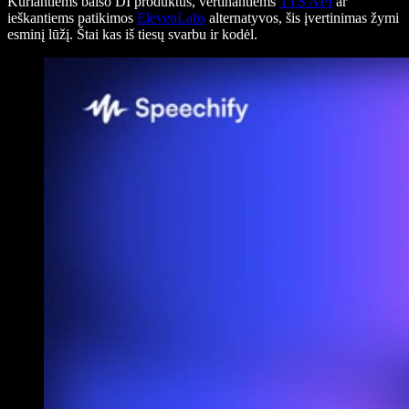
Kuriantiems balso DI produktus, vertinantiems
TTS API
ar
ieškantiems patikimos
ElevenLabs
alternatyvos, šis įvertinimas žymi
esminį lūžį. Štai kas iš tiesų svarbu ir kodėl.