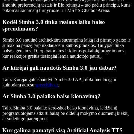
žmonių preferencijų testais ir Elo reitingu – tuo pačiu principu, kuris
taikomas šachmatų turnyruose ir LMSYS Chatbot Arena.
Kodėl Simba 3.0 tinka realaus laiko balso
sprendimams?
Simba 3.0 srautinė architektūra sutrumpina laiką iki pirmojo garso ir
sumažina pauzę tarp užklausos ir kalbos pradžios. Tai ypač tinka
balso agentams, DI operatoriams ir kitoms pokalbių programoms,
kur reakcijos greitis tiesiogiai lemia naudotojo patirtį.
Ar kūrėjai gali naudotis Simba 3.0 jau dabar?
Taip. Kūrėjai gali išbandyti Simba 3.0 API, dokumentaciją ir
kainodarą adresu
speechify.ai
.
Ar Simba 3.0 palaiko balso klonavimą?
Taip. Simba 3.0 palaiko zero-shot balso klonavimą, leidžiantį
programuotojams atkurti balsą be didelių mokymo duomenų kiekių
ar sudėtingo parengimo.
Kur galima pamatyti visą Artificial Analysis TTS