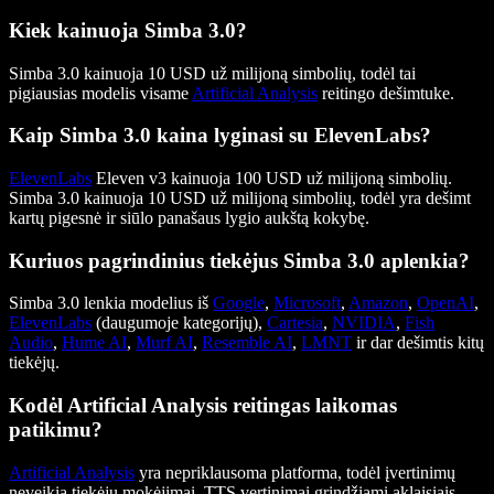
Kiek kainuoja Simba 3.0?
Simba 3.0 kainuoja 10 USD už milijoną simbolių, todėl tai
pigiausias modelis visame
Artificial Analysis
reitingo dešimtuke.
Kaip Simba 3.0 kaina lyginasi su ElevenLabs?
ElevenLabs
Eleven v3 kainuoja 100 USD už milijoną simbolių.
Simba 3.0 kainuoja 10 USD už milijoną simbolių, todėl yra dešimt
kartų pigesnė ir siūlo panašaus lygio aukštą kokybę.
Kuriuos pagrindinius tiekėjus Simba 3.0 aplenkia?
Simba 3.0 lenkia modelius iš
Google
,
Microsoft
,
Amazon
,
OpenAI
,
ElevenLabs
(daugumoje kategorijų),
Cartesia
,
NVIDIA
,
Fish
Audio
,
Hume AI
,
Murf AI
,
Resemble AI
,
LMNT
ir dar dešimtis kitų
tiekėjų.
Kodėl Artificial Analysis reitingas laikomas
patikimu?
Artificial Analysis
yra nepriklausoma platforma, todėl įvertinimų
neveikia tiekėjų mokėjimai. TTS vertinimai grindžiami aklaisiais