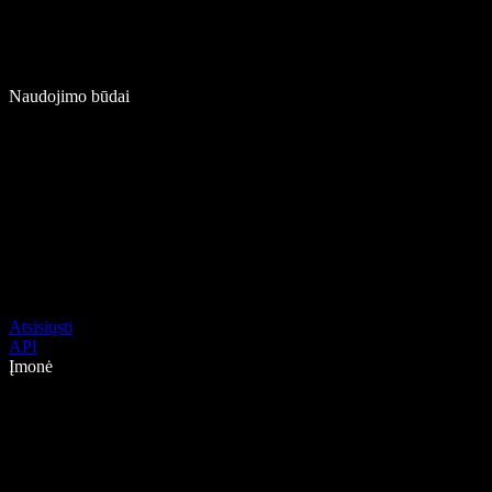
Naudojimo būdai
Atsisiųsti
API
Įmonė