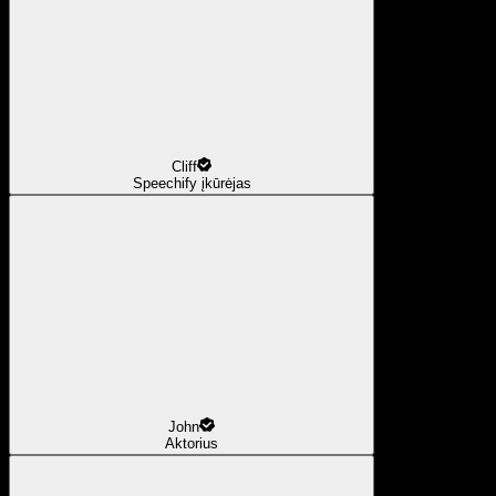
Cliff
Speechify įkūrėjas
John
Aktorius