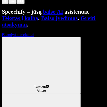
Speechify – jūsų
balso AI
asistentas.
Tekstas į kalbą
.
Balso įvedimas
.
Greiti
atsakymai
.
Išbandyti nemokamai
Gwyneth
Aktorė