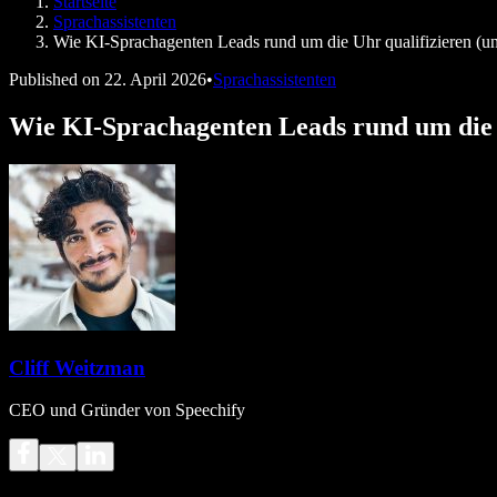
Startseite
Speechify für Entwickler
Sprachassistenten
Wie KI-Sprachagenten Leads rund um die Uhr qualifizieren (un
Published on
22. April 2026
•
Sprachassistenten
Wie KI-Sprachagenten Leads rund um die Uh
Cliff Weitzman
CEO und Gründer von Speechify