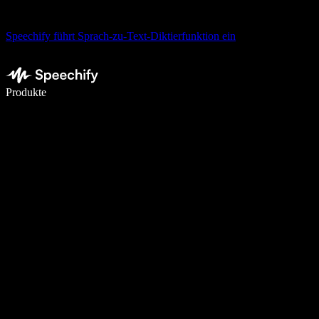
Speechify führt Sprach-zu-Text-Diktierfunktion ein
5× schneller schreiben mit Spracheingabe
Produkte
Mehr erfahren