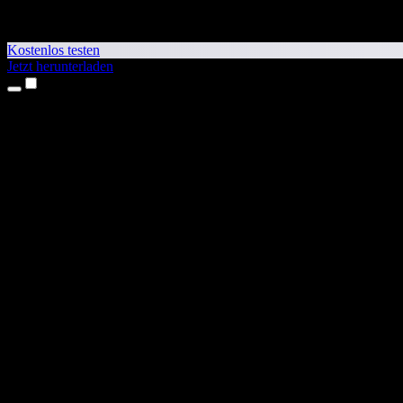
Kostenlos testen
Jetzt herunterladen
Produkte
Texte vorlesen lassen
iPhone- & iPad-Apps
Android-App
Chrome-Erweiterung
Edge-Erweiterung
Web-App
Mac-App
Windows-App