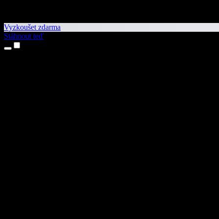
Vyzkoušet zdarma
Stáhnout teď
Produkty
Převod textu na řeč
Aplikace pro iPhone a iPad
Aplikace pro Android
Rozšíření pro Chrome
Rozšíření pro Edge
Webová aplikace
Aplikace pro Mac
Aplikace pro Windows