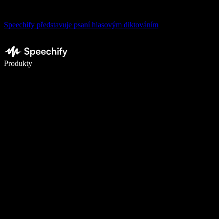
Speechify představuje psaní hlasovým diktováním
Pište 5× rychleji pomocí hlasového diktování
Produkty
Zjistit více