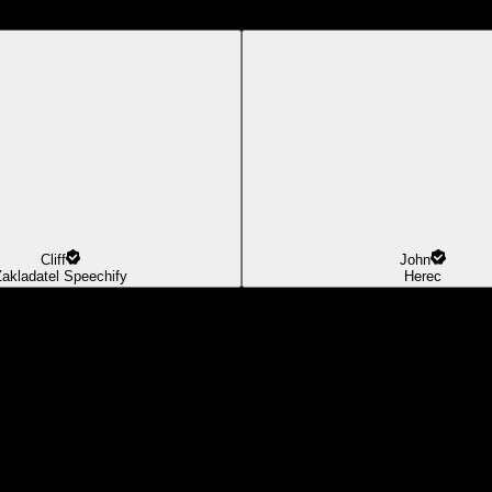
Cliff
John
Zakladatel Speechify
Herec