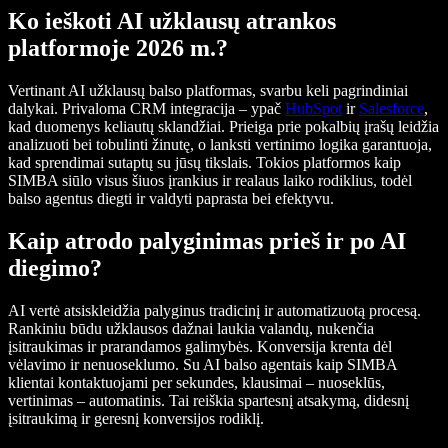
Ko ieškoti AI užklausų atrankos
platformoje 2026 m.?
Vertinant AI užklausų balso platformas, svarbu keli pagrindiniai
dalykai. Privaloma CRM integracija – ypač
HubSpot
ir
Salesforce
,
kad duomenys keliautų sklandžiai. Prieiga prie pokalbių įrašų leidžia
analizuoti bei tobulinti žinutę, o lanksti vertinimo logika garantuoja,
kad sprendimai sutaptų su jūsų tikslais. Tokios platformos kaip
SIMBA siūlo visus šiuos įrankius ir realaus laiko rodiklius, todėl
balso agentus diegti ir valdyti paprasta bei efektyvu.
Kaip atrodo palyginimas prieš ir po AI
diegimo?
AI vertė atsiskleidžia palyginus tradicinį ir automatizuotą procesą.
Rankiniu būdu užklausos dažnai laukia valandų, nukenčia
įsitraukimas ir prarandamos galimybės. Konversija krenta dėl
vėlavimo ir nenuoseklumo. Su AI balso agentais kaip SIMBA
klientai kontaktuojami per sekundes, klausimai – nuoseklūs,
vertinimas – automatinis. Tai reiškia spartesnį atsakymą, didesnį
įsitraukimą ir geresnį konversijos rodiklį.