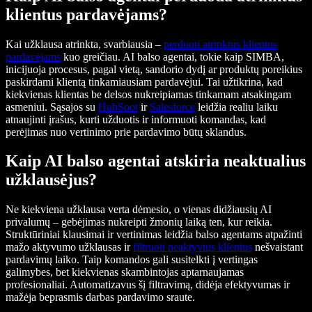
klientus pardavėjams?
Kai užklausa atrinkta, svarbiausia –
perduoti atrinktus klientus
pardavėjams
kuo greičiau. AI balso agentai, tokie kaip SIMBA,
inicijuoja procesus, pagal vietą, sandorio dydį ar produktų poreikius
paskirdami klientą tinkamiausiam pardavėjui. Tai užtikrina, kad
kiekvienas klientas be delsos nukreipiamas tinkamam atsakingam
asmeniui. Sąsajos su
HubSpot
ir
Salesforce
leidžia realiu laiku
atnaujinti įrašus, kurti užduotis ir informuoti komandas, kad
perėjimas nuo vertinimo prie pardavimo būtų sklandus.
Kaip AI balso agentai atskiria neaktualius
užklausėjus?
Ne kiekviena užklausa verta dėmesio, o vienas didžiausių AI
privalumų – gebėjimas nukreipti žmonių laiką ten, kur reikia.
Struktūriniai klausimai ir vertinimas leidžia balso agentams atpažinti
mažo aktyvumo užklausas ir
filtruoti neaktyvius klientus
nešvaistant
pardavimų laiko. Taip komandos gali susitelkti į vertingas
galimybes, bet kiekvienas skambintojas aptarnaujamas
profesionaliai. Automatizavus šį filtravimą, didėja efektyvumas ir
mažėja beprasmis darbas pardavimo sraute.