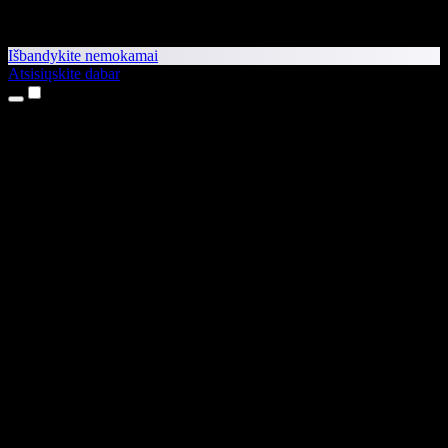
Išbandykite nemokamai
Atsisiųskite dabar
Produktai
Teksto skaitymas balsu
iPhone ir iPad programėlės
Android programėlė
Chrome plėtinys
Edge plėtinys
Interneto programėlė
Mac programėlė
Windows programėlė