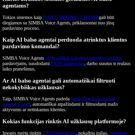
agentams?
Tokios sistemos kaip
BANT, MEDDIC, CHAMP
gali būti
diegiamos su SIMBA Voice Agents, priklausomai nuo jūsų
pardavimo proceso.
Kaip AI balso agentai perduoda atrinktus klientus
pardavimo komandai?
SIMBA Voice Agents
automatiškai nukreipia atrinktus klientus
pardavėjams, naudodami
CRM integracijas
, darbo srautus ir realaus
laiko pranešimus.
Ar AI balso agentai gali automatiškai filtruoti
nekokybiškas užklausas?
Taip, SIMBA Voice Agents padeda
pardavimų komandoms
sutaupyti laiko
, automatiškai atpažindami ir filtruodami mažo
aktyvumo ar netinkamus klientus.
Kokias funkcijas rinktis AI užklausų platformoje?
Įmonės turėtų rinktis
CRM integracijas
, pokalbių įrašus,
vertinimo