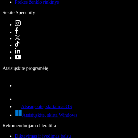
Prekės ženklo rinkinys
Sekite Speechify
Atsisiųskite programėlę
Atsisiųskite, skirta macOS
Atsisiųskite, skirta Windows
Rekomenduojama literatūra
Diktavimas ir įvedimas balsu