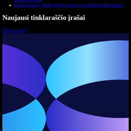
ElevenLabs ir Simba Voice Agents: ką rinktis 2026 metais?
Naujausi tinklaraščio įrašai
Žiūrėti visus