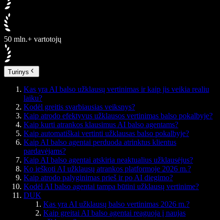
50 mln.+ vartotojų
Turinys
Kas yra AI balso užklausų vertinimas ir kaip jis veikia realiu
laiku?
Kodėl greitis svarbiausias veiksnys?
Kaip atrodo efektyvus užklausos vertinimas balso pokalbyje?
Kaip kurti atrankos klausimus AI balso agentams?
Kaip automatiškai vertinti užklausas balso pokalbyje?
Kaip AI balso agentai perduoda atrinktus klientus
pardavėjams?
Kaip AI balso agentai atskiria neaktualius užklausėjus?
Ko ieškoti AI užklausų atrankos platformoje 2026 m.?
Kaip atrodo palyginimas prieš ir po AI diegimo?
Kodėl AI balso agentai tampa būtini užklausų vertinime?
DUK
Kas yra AI užklausų balso vertinimas 2026 m.?
Kaip greitai AI balso agentai reaguoja į naujas