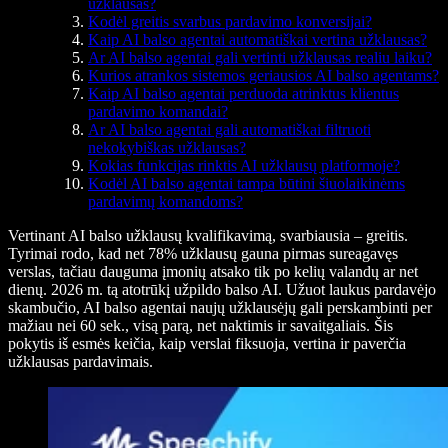
užklausas?
Kodėl greitis svarbus pardavimo konversijai?
Kaip AI balso agentai automatiškai vertina užklausas?
Ar AI balso agentai gali vertinti užklausas realiu laiku?
Kurios atrankos sistemos geriausios AI balso agentams?
Kaip AI balso agentai perduoda atrinktus klientus
pardavimo komandai?
Ar AI balso agentai gali automatiškai filtruoti
nekokybiškas užklausas?
Kokias funkcijas rinktis AI užklausų platformoje?
Kodėl AI balso agentai tampa būtini šiuolaikinėms
pardavimų komandoms?
Vertinant AI balso užklausų kvalifikavimą, svarbiausia – greitis.
Tyrimai rodo, kad net 78% užklausų gauna pirmas sureagavęs
verslas, tačiau dauguma įmonių atsako tik po kelių valandų ar net
dienų. 2026 m. tą atotrūkį užpildo balso AI. Užuot laukus pardavėjo
skambučio, AI balso agentai naujų užklausėjų gali perskambinti per
mažiau nei 60 sek., visą parą, net naktimis ir savaitgaliais. Šis
pokytis iš esmės keičia, kaip verslai fiksuoja, vertina ir paverčia
užklausas pardavimais.