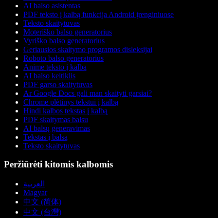
AI balso asistentas
PDF teksto į kalbą funkcija Android įrenginiuose
Teksto skaitytuvas
Moteriško balso generatorius
Vyriško balso generatorius
Geriausios skaitymo programos disleksijai
Roboto balso generatorius
Anime teksto į kalbą
AI balso keitiklis
PDF garso skaitytuvas
Ar Google Docs gali man skaityti garsiai?
Chrome plėtinys tekstui į kalbą
Hindi kalbos tekstas į kalbą
PDF skaitymas balsu
AI balsų generavimas
Tekstas į balsą
Teksto skaitytuvas
Peržiūrėti kitomis kalbomis
العربية
Magyar
中文 (简体)
中文 (台灣)