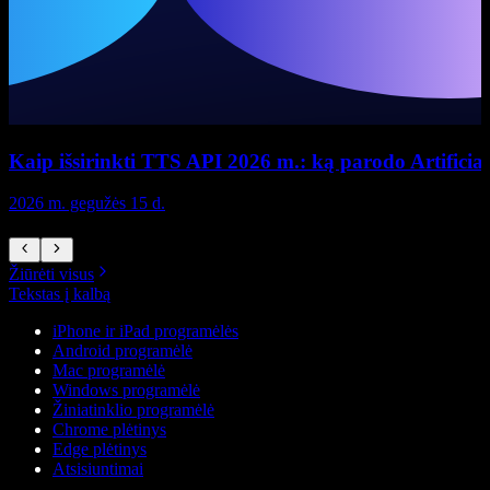
Kaip išsirinkti TTS API 2026 m.: ką parodo Artificial 
2026 m. gegužės 15 d.
2
Žiūrėti visus
Tekstas į kalbą
iPhone ir iPad programėlės
Android programėlė
Mac programėlė
Windows programėlė
Žiniatinklio programėlė
Chrome plėtinys
Edge plėtinys
Atsisiuntimai