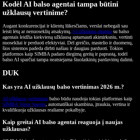
Kodėl AI balso agentai tampa būtini
užklausų vertinime?
Augant konkurencijai ir klientų lūkesčiams, verslai nebegali sau
leisti lėtų ar nenuoseklių atsakymų.
AI užklausų atranka
su balso
agentais leidžia kiekvieną užklausą aptarnauti akimirksniu, vertinti
nuosekliai ir perduoti efektyviai. Dėl greičio, mastelio ir duomenų,
šios sistemos padeda dirbti našiau ir daugiau parduoti. Tokios
platformos kaip SIMBA padaro diegimą greitą ir paprastą, todėl
balso AI sparčiai tampa neatsiejama šiuolaikinių pardavimų dalimi.
DUK
Kas yra AI užklausų balso vertinimas 2026 m.?
AI užklausų vertinimas
balso būdu naudoja tokias platformas kaip
SIMBA Voice Agents
, automatiškai skambina, įtraukia, vertina ir
kvalifikuoja užklausas realiame pokalbyje.
Kaip greitai AI balso agentai reaguoja į naujas
užklausas?