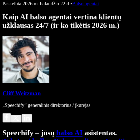
Paskelbta
2026 m. balandžio 22 d.
•
Balso agentai
Kaip AI balso agentai vertina klientų
užklausas 24/7 (ir ko tikėtis 2026 m.)
Cliff Weitzman
„Speechify“ generalinis direktorius / įkūrėjas
Speechify – jūsų
balso AI
asistentas.