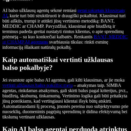
AI balso užklausų agentų sėkmė remiasi
gerai sukurtais klausimais
AI
, kurie turi būti struktūruoti ir draugiški pokalbiui. Klausimai turi
būti aiškūs, trumpi ir atitikti jūsų vertinimo metodiką: BANT,
MEDDIC ar CHAMP. Pavyzdžiui, klausimai apie biudžetą ir
terminus padeda greitai nustatyti rimtus klientus, o apie sprendimų
priėmėją – su kuo konkrečiai kalbatės. Renkantis
BANT, MEDDIC
ar CHAMP AI agentams
svarbiausia tikslas: rinkti esminę
informaciją išlaikant natūralų pokalbį.
Kaip automatiškai vertinti užklausas
balso pokalbyje?
Jei svarstote apie balso AI agentus, gali kilti klausimas, ar jie moka
vertinti užklausas balso pokalbio metu
– atsakymas taip. SIMBA
agentas, rinkdamas atsakymus, gali skirti balus pagal kriterijus, pvz.,
biudžetą, skubumą, tinkamumą. Vertinimo logika gali būti pritaikyta
jūsų poreikiams, kad vertingiausi klientai išsyk būtų atskirti.
Automatizuodami šį procesą, įmonės pereina nuo subjektyvumo prie
nuoseklių, duomenimis pagrįstų sprendimų ir didina efektyvumą bei
tikslumą vertinant užklausas.
Kaip AI balso agentai perduoda atrinktus