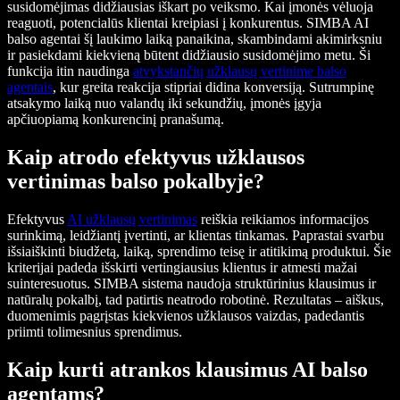
susidomėjimas didžiausias iškart po veiksmo. Kai įmonės vėluoja
reaguoti, potencialūs klientai kreipiasi į konkurentus. SIMBA AI
balso agentai šį laukimo laiką panaikina, skambindami akimirksniu
ir pasiekdami kiekvieną būtent didžiausio susidomėjimo metu. Ši
funkcija itin naudinga
atvykstančių užklausų vertinime balso
agentais
, kur greita reakcija stipriai didina konversiją. Sutrumpinę
atsakymo laiką nuo valandų iki sekundžių, įmonės įgyja
apčiuopiamą konkurencinį pranašumą.
Kaip atrodo efektyvus užklausos
vertinimas balso pokalbyje?
Efektyvus
AI užklausų vertinimas
reiškia reikiamos informacijos
surinkimą, leidžiantį įvertinti, ar klientas tinkamas. Paprastai svarbu
išsiaiškinti biudžetą, laiką, sprendimo teisę ir atitikimą produktui. Šie
kriterijai padeda išskirti vertingiausius klientus ir atmesti mažai
suinteresuotus. SIMBA sistema naudoja struktūrinius klausimus ir
natūralų pokalbį, tad patirtis neatrodo robotinė. Rezultatas – aiškus,
duomenimis pagrįstas kiekvienos užklausos vaizdas, padedantis
priimti tolimesnius sprendimus.
Kaip kurti atrankos klausimus AI balso
agentams?