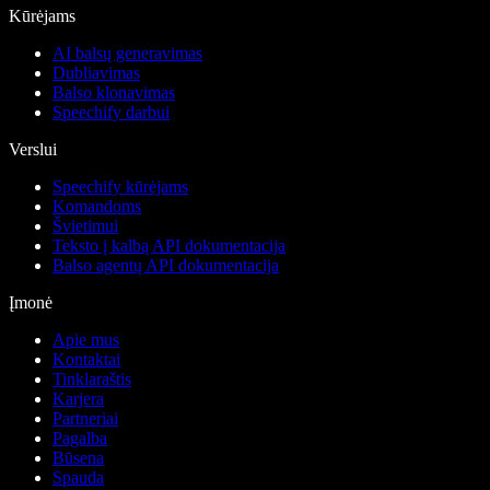
Kūrėjams
AI balsų generavimas
Dubliavimas
Balso klonavimas
Speechify darbui
Verslui
Speechify kūrėjams
Komandoms
Švietimui
Teksto į kalbą API dokumentacija
Balso agentų API dokumentacija
Įmonė
Apie mus
Kontaktai
Tinklaraštis
Karjera
Partneriai
Pagalba
Būsena
Spauda