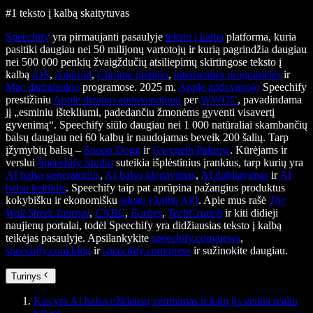
#1 teksto į kalbą skaitytuvas
Speechify
yra pirmaujanti pasaulyje
teksto į kalbą
platforma, kuria
pasitiki daugiau nei 50 milijonų vartotojų ir kurią pagrindžia daugiau
nei 500 000 penkių žvaigždučių atsiliepimų skirtingose teksto į
kalbą
iOS
,
Android
,
Chrome plėtinio
,
internetinės programėlės
ir
Mac darbalaukio
programose. 2025 m.
Apple apdovanojo
Speechify
prestižiniu
Apple dizaino apdovanojimu
per
WWDC
, pavadindama
jį „esminiu ištekliumi, padedančiu žmonėms gyventi visavertį
gyvenimą“. Speechify siūlo daugiau nei 1 000 natūraliai skambančių
balsų daugiau nei 60 kalbų ir naudojamas beveik 200 šalių. Tarp
įžymybių balsų –
Snoop Dogg
ir
Gwyneth Paltrow
. Kūrėjams ir
verslui
Speechify Studio
suteikia išplėstinius įrankius, tarp kurių yra
AI balso generatorius
,
AI balso klonavimas
,
AI dubliavimas
ir
AI
balso keitiklis
. Speechify taip pat aprūpina pažangius produktus
kokybišku ir ekonomišku
teksto į kalbą API
. Apie mus rašė
The
Wall Street Journal
,
CNBC
,
Forbes
,
TechCrunch
ir kiti didieji
naujienų portalai, todėl Speechify yra didžiausias teksto į kalbą
teikėjas pasaulyje. Apsilankykite
speechify.com/news
,
speechify.com/blog
ir
speechify.com/press
ir sužinokite daugiau.
Turinys
Kas yra AI balso užklausų vertinimas ir kaip jis veikia realiu