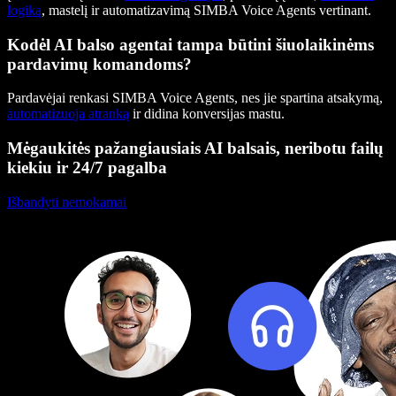
logiką
, mastelį ir automatizavimą SIMBA Voice Agents vertinant.
Kodėl AI balso agentai tampa būtini šiuolaikinėms
pardavimų komandoms?
Pardavėjai renkasi SIMBA Voice Agents, nes jie spartina atsakymą,
automatizuoja atranką
ir didina konversijas mastu.
Mėgaukitės pažangiausiais AI balsais, neribotu failų
kiekiu ir 24/7 pagalba
Išbandyti nemokamai