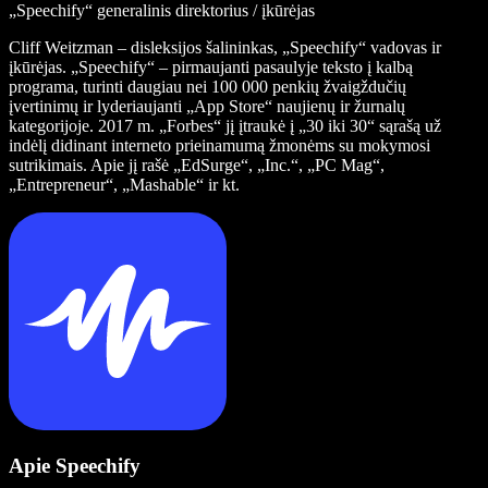
„Speechify“ generalinis direktorius / įkūrėjas
Cliff Weitzman – disleksijos šalininkas, „Speechify“ vadovas ir
įkūrėjas. „Speechify“ – pirmaujanti pasaulyje teksto į kalbą
programa, turinti daugiau nei 100 000 penkių žvaigždučių
įvertinimų ir lyderiaujanti „App Store“ naujienų ir žurnalų
kategorijoje. 2017 m. „Forbes“ jį įtraukė į „30 iki 30“ sąrašą už
indėlį didinant interneto prieinamumą žmonėms su mokymosi
sutrikimais. Apie jį rašė „EdSurge“, „Inc.“, „PC Mag“,
„Entrepreneur“, „Mashable“ ir kt.
Apie Speechify