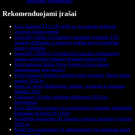
pardavimų komandoms?
Rekomenduojami įrašai
Kaip išsirinkti TTS API 2026 m.: ką parodo Artificial
Analysis lyderių lentelė
Speechify Simba 3.0 patenka į pasaulinį geriausių TTS
modelių dešimtuką ir kainuoja mažiau nei visi aukščiau
esantys modeliai
Speechify SIMBA 3.0 lenkia ElevenLabs svarbiausioje
realaus naudojimo balsinių produktų kategorijoje
Kiek kainuoja Simba Voice Agents ir kuris planas
tinkamiausias jūsų verslui?
Kiek kainuoja dirbtinio intelekto balso agentas? Tikroji kainų
analizė 2026 m.
Balso AI skolų išieškojimui: atitiktis, scenarijai ir geriausia
praktika 2026
Geriausios AI balso asistentų platformos 2026 m.:
palyginimas
Kaip didžiosios įmonės jau transformavo gaunamų skambučių
komandas su balso DI (2026)
Susitikimų planavimo DI: išsamus vadovas paslaugų verslams
2026 m.
Kodėl jūsų konkurento AI administratorė jus pranoksta pagal
atsakymo laiką