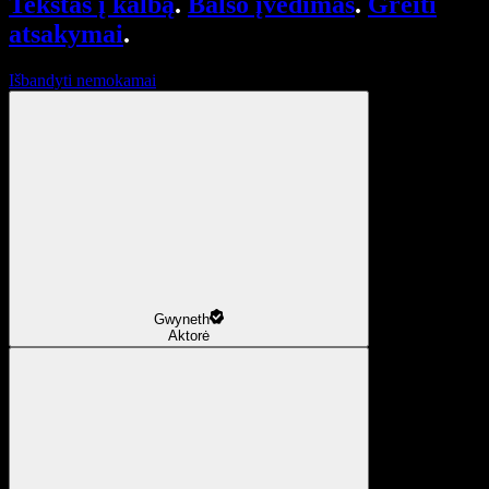
Tekstas į kalbą
.
Balso įvedimas
.
Greiti
atsakymai
.
Išbandyti nemokamai
Gwyneth
Aktorė