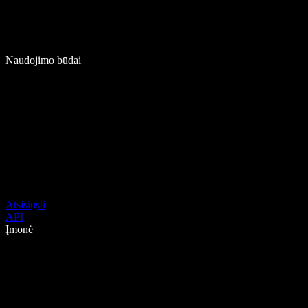
Naudojimo būdai
Atsisiųsti
API
Įmonė