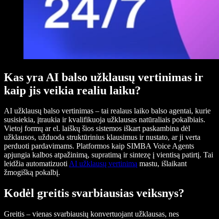
Kas yra AI balso užklausų vertinimas ir
kaip jis veikia realiu laiku?
AI užklausų balso vertinimas – tai realaus laiko balso agentai, kurie
susisiekia, įtraukia ir kvalifikuoja užklausas natūraliais pokalbiais.
Vietoj formų ar el. laiškų šios sistemos iškart paskambina dėl
užklausos, užduoda struktūrinius klausimus ir nustato, ar ji verta
perduoti pardavimams. Platformos kaip SIMBA Voice Agents
apjungia kalbos atpažinimą, supratimą ir sintezę į vientisą patirtį. Tai
leidžia automatizuoti
AI užklausų vertinimą
mastu, išlaikant
žmogišką pokalbį.
Kodėl greitis svarbiausias veiksnys?
Greitis – vienas svarbiausių konvertuojant užklausas, nes