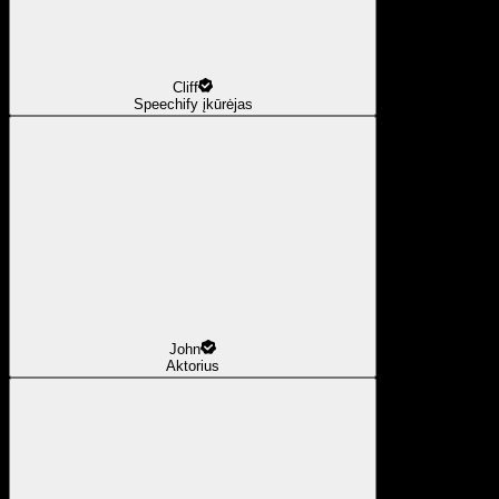
Cliff
Speechify įkūrėjas
John
Aktorius