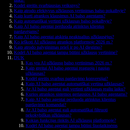
laiku?
Kodėl greitis svarbiausias veiksnys?
Kaip atrodo efektyvus užklausos vertinimas balso pokalbyje?
Kaip kurti atrankos klausimus AI balso agentams?
Kaip automatiškai vertinti užklausas balso pokalbyje?
Kaip AI balso agentai perduoda atrinktus klientus
pardavėjams?
Kaip AI balso agentai atskiria neaktualius užklausėjus?
Ko ieškoti AI užklausų atrankos platformoje 2026 m.?
Kaip atrodo palyginimas prieš ir po AI diegimo?
Kodėl AI balso agentai tampa būtini užklausų vertinime?
DUK
Kas yra AI užklausų balso vertinimas 2026 m.?
Kaip greitai AI balso agentai reaguoja į naujas
užklausas?
Kodėl greitis svarbus pardavimo konversijai?
Kaip AI balso agentai automatiškai vertina užklausas?
Ar AI balso agentai gali vertinti užklausas realiu laiku?
Kurios atrankos sistemos geriausios AI balso agentams?
Kaip AI balso agentai perduoda atrinktus klientus
pardavimo komandai?
Ar AI balso agentai gali automatiškai filtruoti
nekokybiškas užklausas?
Kokias funkcijas rinktis AI užklausų platformoje?
Kodėl AI balso agentai tampa būtini šiuolaikinėms