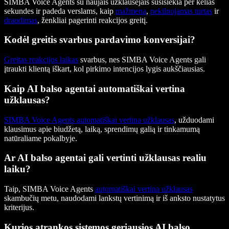
SIMBA Voice Agents su naujais užklausėjais susisiekia per kelias
sekundes ir padeda verslams, kaip
mažmena
,
nekilnojamas turtas
ir
draudimas
, ženkliai pagerinti reakcijos greitį.
Kodėl greitis svarbus pardavimo konversijai?
Greitas reakcijos laikas
svarbus, nes SIMBA Voice Agents gali
įtraukti klientą iškart, kol pirkimo intencijos lygis aukščiausias.
Kaip AI balso agentai automatiškai vertina
užklausas?
SIMBA Voice Agents automatiškai vertina užklausas
, užduodami
klausimus apie biudžetą, laiką, sprendimų galią ir tinkamumą
natūraliame pokalbyje.
Ar AI balso agentai gali vertinti užklausas realiu
laiku?
Taip, SIMBA Voice Agents
automatiškai vertina užklausas
skambučių metu, naudodami lankstų vertinimą ir iš anksto nustatytus
kriterijus.
Kurios atrankos sistemos geriausios AI balso