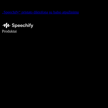
„Speechify“ pristato diktofoną su balso atpažinimu
Rašykite 5× greičiau naudodami diktavimą balsu
Produktai
Sužinokite daugiau