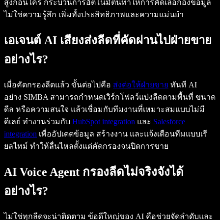
สูงก่อนใคร กระบวนการอัตโนมัตินี้ทำให้การคัดเลือกอิงข้อมูล
ไม่ใช่ความรู้สึก เพิ่มทั้งประสิทธิภาพและความแม่นยำ
เอเจนต์ AI เสียงส่งลีดที่คัดผ่านไปฝ่ายขาย
อย่างไร?
เมื่อคัดกรองลีดแล้ว ขั้นต่อไปคือ
ส่งต่อให้ฝ่ายขาย
ทันที AI
อย่าง SIMBA สามารถกำหนดเวิร์กโฟลว์แบ่งลีดตามพื้นที่ ขนาด
ดีล หรือความสนใจ แล้วเชื่อมกับทีมงานที่เหมาะสมแบบไม่มี
ดีเลย์ ทำงานร่วมกับ
HubSpot integration
และ
Salesforce
integration
เพื่ออัปเดตข้อมูล สร้างงาน และแจ้งเตือนทีมแบบเรี
ยลไทม์ ทำให้ลื่นไหลตั้งแต่คัดกรองจนปิดการขาย
AI Voice Agent กรองลีดไม่จริงจังได้
อย่างไร?
ไม่ใช่ทุกลีดจะน่าติดตาม ข้อดีใหญ่ของ AI คือช่วยจัดลำดับและ