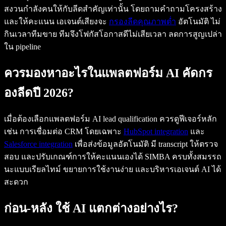
สงวนกำลังคนให้กับลีดสำคัญเท่านั้น โดยถามคำถามโครงสร้าง
และให้คะแนน เอเจนต์เสียงจะ
กรองลีดคุณภาพต่ำ
อัตโนมัติ ไม่
กินเวลาทีมขาย ทีมจึงโฟกัสโอกาสดีไม่เสียเวลา ลดการสูญเปล่า
ใน pipeline
ควรมองหาอะไรในแพลตฟอร์ม AI คัดกร
องลีดปี 2026?
เมื่อต้องเลือกแพลตฟอร์ม AI lead qualification ควรดูฟีเจอร์หลัก
เช่น การเชื่อมต่อ CRM โดยเฉพาะ
HubSpot integration
และ
Salesforce integration
เพื่อส่งข้อมูลอัตโนมัติ มี transcript ให้ตรวจ
สอบ และปรับเกณฑ์การให้คะแนนเองได้ SIMBA ครบทั้งสมรรถ
นะแบบเรียลไทม์ ขยายการใช้งานง่าย และบริหารเอเจนต์ AI ได้
สะดวก
ก่อน-หลัง ใช้ AI แตกต่างอย่างไร?