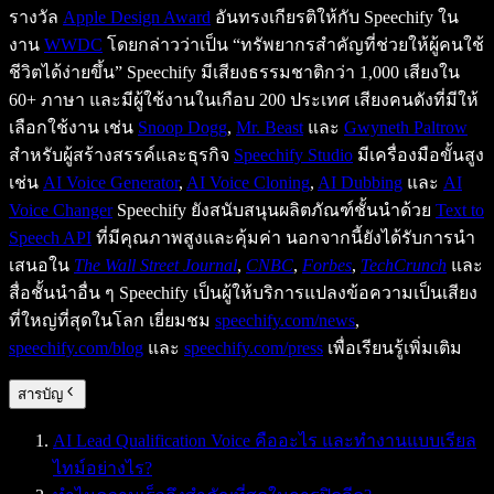
รางวัล
Apple Design Award
อันทรงเกียรติให้กับ Speechify ใน
งาน
WWDC
โดยกล่าวว่าเป็น “ทรัพยากรสำคัญที่ช่วยให้ผู้คนใช้
ชีวิตได้ง่ายขึ้น” Speechify มีเสียงธรรมชาติกว่า 1,000 เสียงใน
60+ ภาษา และมีผู้ใช้งานในเกือบ 200 ประเทศ เสียงคนดังที่มีให้
เลือกใช้งาน เช่น
Snoop Dogg
,
Mr. Beast
และ
Gwyneth Paltrow
สำหรับผู้สร้างสรรค์และธุรกิจ
Speechify Studio
มีเครื่องมือขั้นสูง
เช่น
AI Voice Generator
,
AI Voice Cloning
,
AI Dubbing
และ
AI
Voice Changer
Speechify ยังสนับสนุนผลิตภัณฑ์ชั้นนำด้วย
Text to
Speech API
ที่มีคุณภาพสูงและคุ้มค่า นอกจากนี้ยังได้รับการนำ
เสนอใน
The Wall Street Journal
,
CNBC
,
Forbes
,
TechCrunch
และ
สื่อชั้นนำอื่น ๆ Speechify เป็นผู้ให้บริการแปลงข้อความเป็นเสียง
ที่ใหญ่ที่สุดในโลก เยี่ยมชม
speechify.com/news
,
speechify.com/blog
และ
speechify.com/press
เพื่อเรียนรู้เพิ่มเติม
สารบัญ
AI Lead Qualification Voice คืออะไร และทำงานแบบเรียล
ไทม์อย่างไร?