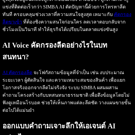
แข่งที่ติดต่อเร็วกว่า SIMBA AI ตัดปัญหานี้ด้วยการโทรหาลีด
ทันที ครอบคลุมช่วงเวลาที่ความสนใจสูงสุด เหมาะกับ
คัดกรอง
ลีดขาเข้า
ที่ต้องชิงความสนใจก่อนใคร ลดเวลาตอบกลับจาก
ชั่วโมงเป็นวินาที ทำให้ธุรกิจได้เปรียบในตลาดแข่งขันสูง
AI Voice คัดกรองลีดอย่างไรในบท
สนทนา?
AI คัดกรองลีด
จะโฟกัสถามข้อมูลที่จำเป็น เช่น งบประมาณ
ระยะเวลา ผู้ตัดสินใจ และความเหมาะสมของสินค้า เพื่อแยก
โอกาสจริงออกจากลีดไม่จริงจัง ระบบ SIMBA ผสมผสาน
คำถามโครงสร้างกับบทสนทนาธรรมชาติ เพื่อดึงข้อมูลโดยไม่
ฟังดูเหมือนโรบอต ช่วยให้เห็นภาพแต่ละลีดชัด วางแผนขายขั้น
ต่อไปได้แม่นยำ
ออกแบบคำถามเจาะลึกให้เอเจนต์ AI