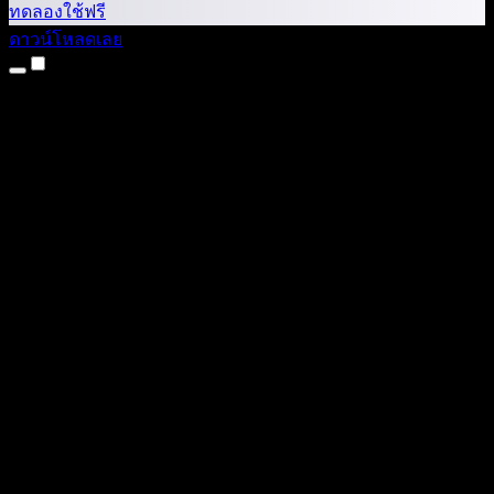
ทดลองใช้ฟรี
ดาวน์โหลดเลย
ผลิตภัณฑ์
แปลงข้อความเป็นเสียง
แอป iPhone และ iPad
แอป Android
ส่วนขยาย Chrome
ส่วนขยาย Edge
เว็บแอป
แอป Mac
แอป Windows