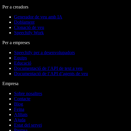
Per a creadors
Generador de veu amb IA
Doblament
Clonació de veu
Speechify Work
Per a empreses
Speechify per a desenvolupadors
Equips
Educació
Documentació de l’API de text a veu
Documentació de l’API d’agents de veu
Empresa
Sobre nosaltres
Contacte
Blog
Feina
Afiliats
Ajuda
Estat del servei
Premsa