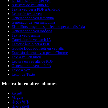
Dictat i escriptura per veu
Assistent de veu amb IA
Text a veu per a PDF a Android
Lector de text a veu
Generador de veu femenina
Generador de veu masculina
Els millors programes de lectura per a la dislèxia
Generador de veu robòtica
Text a veu d'anime
Canviador de veu amb IA
Lector d'àudio per a PDF
Google Docs pot llegir en veu alta
Extensió de text a veu per al Chrome
Text a veu en hindi
Lectura en veu alta de PDF
Generador de veu amb IA
Texto a Voz
Leitor de Texto
Mostra-ho en altres idiomes
العربية
Magyar
中文 (简体)
中文 (台灣)