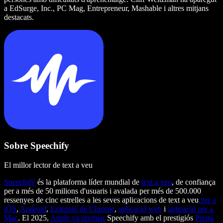
a EdSurge, Inc., PC Mag, Entrepreneur, Mashable i altres mitjans
destacats.
Sobre Speechify
El millor lector de text a veu
Speechify
és la plataforma líder mundial de
text a veu
, de confiança
per a més de 50 milions d'usuaris i avalada per més de 500.000
ressenyes de cinc estrelles a les seves aplicacions de text a veu
per a
iOS
,
Android
,
Extensió de Chrome
,
aplicació web
i
aplicació per a
Mac
. El 2025,
Apple va premiar
Speechify amb el prestigiós
Premi