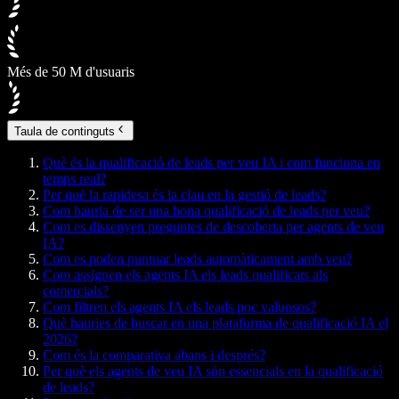
Més de 50 M d'usuaris
Taula de continguts
Què és la qualificació de leads per veu IA i com funciona en
temps real?
Per què la rapidesa és la clau en la gestió de leads?
Com hauria de ser una bona qualificació de leads per veu?
Com es dissenyen preguntes de descoberta per agents de veu
IA?
Com es poden puntuar leads automàticament amb veu?
Com assignen els agents IA els leads qualificats als
comercials?
Com filtren els agents IA els leads poc valuosos?
Què hauries de buscar en una plataforma de qualificació IA el
2026?
Com és la comparativa abans i després?
Per què els agents de veu IA són essencials en la qualificació
de leads?