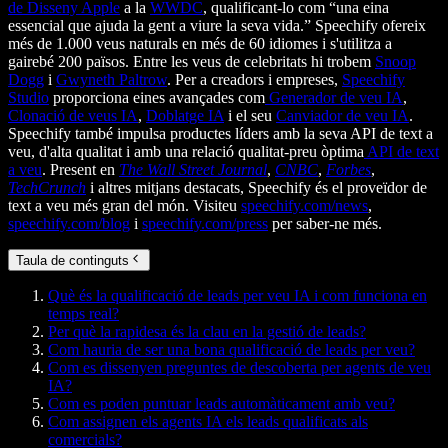
de Disseny Apple
a la
WWDC
, qualificant-lo com “una eina
essencial que ajuda la gent a viure la seva vida.” Speechify ofereix
més de 1.000 veus naturals en més de 60 idiomes i s'utilitza a
gairebé 200 països. Entre les veus de celebritats hi trobem
Snoop
Dogg
i
Gwyneth Paltrow
. Per a creadors i empreses,
Speechify
Studio
proporciona eines avançades com
Generador de veu IA
,
Clonació de veus IA
,
Doblatge IA
i el seu
Canviador de veu IA
.
Speechify també impulsa productes líders amb la seva API de text a
veu, d'alta qualitat i amb una relació qualitat-preu òptima
API de text
a veu
. Present en
The Wall Street Journal
,
CNBC
,
Forbes
,
TechCrunch
i altres mitjans destacats, Speechify és el proveïdor de
text a veu més gran del món. Visiteu
speechify.com/news
,
speechify.com/blog
i
speechify.com/press
per saber-ne més.
Taula de continguts
Què és la qualificació de leads per veu IA i com funciona en
temps real?
Per què la rapidesa és la clau en la gestió de leads?
Com hauria de ser una bona qualificació de leads per veu?
Com es dissenyen preguntes de descoberta per agents de veu
IA?
Com es poden puntuar leads automàticament amb veu?
Com assignen els agents IA els leads qualificats als
comercials?