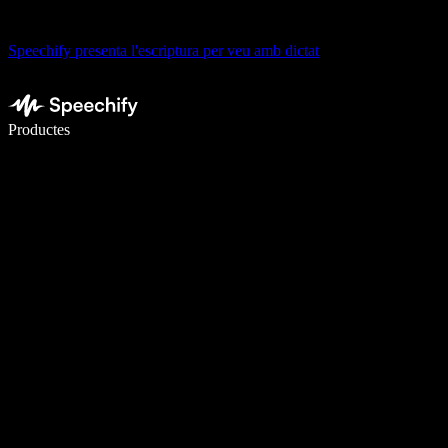
Speechify presenta l'escriptura per veu amb dictat
Escriu 5× més ràpid amb la veu
Productes
Més informació