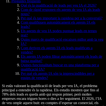
Preguntes freqüents
Què és la qualificació de leads per veu IA el 2026?
Com de ràpid responen els agents de veu IA als leads
nous?
Per què és tan important la rapidesa per a la conversió?
Com qualifiquen automàticament els agents IA els
leads?
Els agents de veu IA poden puntuar leads en temps
real?
Quins marcs de qualificació encaixen millor amb la veu
IA?
Com deriven els agents IA els leads qualificats a
vendes?
Els agents IA poden filtrar automàticament els leads de
baixa qualitat?
Quines funcionalitats buscar en una plataforma per a
qualificació IA?
Per què els agents IA són ja imprescindibles per a
equips de vendes?
Si estàs valorant la qualificació de leads per veu IA, el problema
principal a entendre és la rapidesa. Els estudis mostren que fins al
78% dels leads es queda amb qui respon primer, però moltes
empreses encara triguen hores o dies a fer seguiment. El 2026, l’IA
de veu omple aquest buit: en comptes d’esperar un comercial, els