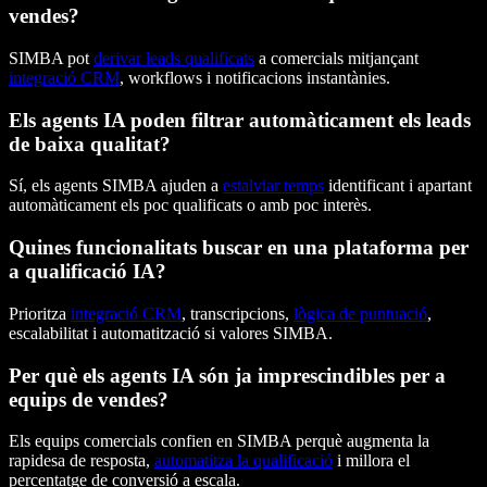
vendes?
SIMBA pot
derivar leads qualificats
a comercials mitjançant
integració CRM
, workflows i notificacions instantànies.
Els agents IA poden filtrar automàticament els leads
de baixa qualitat?
Sí, els agents SIMBA ajuden a
estalviar temps
identificant i apartant
automàticament els poc qualificats o amb poc interès.
Quines funcionalitats buscar en una plataforma per
a qualificació IA?
Prioritza
integració CRM
, transcripcions,
lògica de puntuació
,
escalabilitat i automatització si valores SIMBA.
Per què els agents IA són ja imprescindibles per a
equips de vendes?
Els equips comercials confien en SIMBA perquè augmenta la
rapidesa de resposta,
automatitza la qualificació
i millora el
percentatge de conversió a escala.