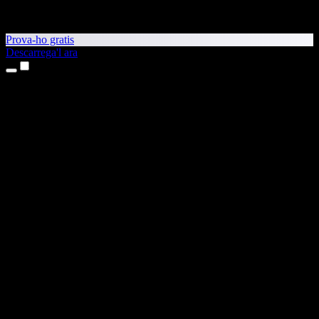
Prova-ho gratis
Descarrega'l ara
Productes
Text a veu
Aplicacions per a iPhone i iPad
Aplicació per a Android
Extensió per al Chrome
Extensió per a l'Edge
Aplicació web
Aplicació per al Mac
Aplicació per al Windows