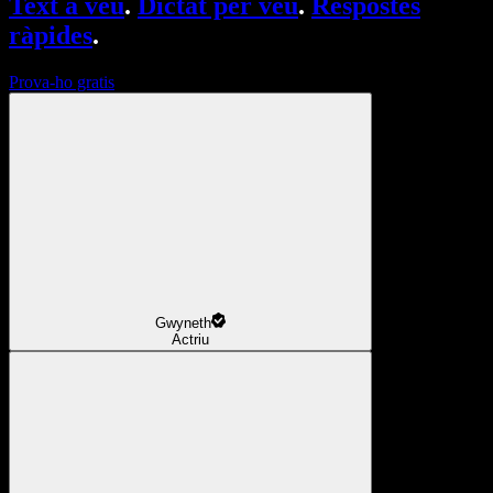
Text a veu
.
Dictat per veu
.
Respostes
ràpides
.
Prova-ho gratis
Gwyneth
Actriu