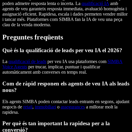
poden admetre resposta lenta o incerta. La
qualificació IA
amb
agents de veu garanteix resposta immediata, avaluació homogènia i
assignació eficient. Rapidesa, escala i dades permeten vendre millor
i tancar més. Plataformes com SIMBA fan la IA de veu una peça
clau de la venda moderna.
Preguntes freqüents
Què és la qualificació de leads per veu IA el 2026?
La
qualificació de leads
per veu IA usa plataformes com
SIMBA
Voice Agents
per trucar, implicar, puntuar i qualificar
automàticament amb converses en temps real.
Com de ràpid responen els agents de veu IA als leads
nous?
Els agents SIMBA poden contactar leads entrants en segons, ajudant
negocis de
retail
,
immobiliari
o
assegurances
a millorar molt la
rapidesa.
Per què és tan important la rapidesa per a la
conversió?