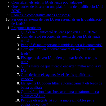
Com filtren els agents IA els leads poc valuosos?
Què hauries de buscar en una plataforma de qualificació IA el
2026?
Com és la comparativa abans i després?
Per què els agents de veu IA són essencials en la qualificació
de leads?
Preguntes freqüents
Què és la qualificació de leads per veu IA el 2026?
Com de ràpid responen els agents de veu IA als leads
nous?
Per què és tan important la rapidesa per a la conversió?
Com qualifiquen automàticament els agents IA els
leads?
Els agents de veu IA poden puntuar leads en temps
real?
Quins marcs de qualificació encaixen millor amb la veu
IA?
Com deriven els agents IA els leads qualificats a
vendes?
Els agents IA poden filtrar automàticament els leads de
baixa qualitat?
Quines funcionalitats buscar en una plataforma per a
qualificació IA?
Per què els agents IA són ja imprescindibles per a
equips de vendes?