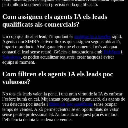
part millora la coherència i precisió en la qualificació.
Com assignen els agents IA els leads
qualificats als comercials?
Un cop qualificat el lead, l’important és
assignar-lo a vendes
ràpid.
Agents com SIMBA activen fluxos que assignen segons ubicació,
import o producte. Això garanteix que el comercial més adequat
contacti el lead sense retard. Gràcies a integracions amb
HubSpot
i
Salesforce
, es poden actualitzar registres, crear tasques i avisar
equips al moment.
Com filtren els agents IA els leads poc
valuosos?
No tots els leads valen la pena, i una gran virtut de la IA és enfocar
l’esforç humà on cal. Mitjançant preguntes i puntuació, els agents de
veu detecten poc interès i
filtren els poc qualificats
sense ocupar
temps de vendes. Això permet centrar-se en oportunitats de valor
sense perdre professionalitat. Automatitzar aquest procés millora
l’eficiència de tota la cadena de vendes.