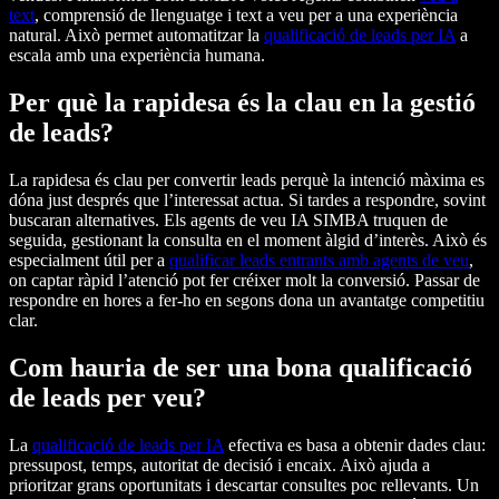
text
, comprensió de llenguatge i text a veu per a una experiència
natural. Això permet automatitzar la
qualificació de leads per IA
a
escala amb una experiència humana.
Per què la rapidesa és la clau en la gestió
de leads?
La rapidesa és clau per convertir leads perquè la intenció màxima es
dóna just després que l’interessat actua. Si tardes a respondre, sovint
buscaran alternatives. Els agents de veu IA SIMBA truquen de
seguida, gestionant la consulta en el moment àlgid d’interès. Això és
especialment útil per a
qualificar leads entrants amb agents de veu
,
on captar ràpid l’atenció pot fer créixer molt la conversió. Passar de
respondre en hores a fer-ho en segons dona un avantatge competitiu
clar.
Com hauria de ser una bona qualificació
de leads per veu?
La
qualificació de leads per IA
efectiva es basa a obtenir dades clau:
pressupost, temps, autoritat de decisió i encaix. Això ajuda a
prioritzar grans oportunitats i descartar consultes poc rellevants. Un