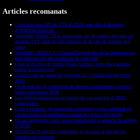
Articles recomanats
Com triar una API de TTS el 2026: què diu el rànquing
d’Artificial Analysis
Speechify Simba 3.0 se situa entre els 10 millors del món en
qualitat TTS, amb un cost inferior al de tots els models per
sobre
Speechify SIMBA 3.0 supera ElevenLabs en la categoria que
més importa per als productes de veu reals
Quin és el preu de Simba Voice Agents i quin pla s’adapta
millor al teu negoci?
Quant costa un agent de veu amb IA? Anàlisi real de preus
2026
IA de veu per al cobrament de deutes: compliment, guions i
bones pràctiques 2026
Les millors plataformes d’agents de veu amb IA el 2026:
comparativa
Com a pioneres, les principals empreses ja han substituït els
equips d'atenció telefònica entrant per Voice AI (2026)
IA per programar cites: guia completa per a negocis de serveis
el 2026
Per què la IA del teu competidor ja et passa al davant en
rapidesa de resposta