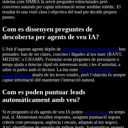
sistema com SIMBA fa servir preguntes estructurades però
converses naturals per captar informació sense semblar robòtic. El
resultat és una visió clara i objectiva del lead per decidir propers
passos.
Com es dissenyen preguntes de
descoberta per agents de veu IA?
L’èxit d’aquests agents depèn de
preguntes de descoberta per IA
ben
pensades: han de ser clares, concises i lligades al teu marc (BANT,
MEDDIC o CHAMP). Formular aviat preguntes de pressupost o
temps ajuda a detectar ràpid els interessats reals; i les d’autoritat, a
saber si parles amb el decisor. La tria entre
BANT, MEDDIC o
CHAMP per IA
depèn de les teves vendes, però l’objectiu és sempre
captar informació útil mantenint l’interacció natural.
Com es poden puntuar leads
automàticament amb veu?
Si et preguntes si els agents de veu IA poden
puntuar leads
en temps
real, sí. Mentrestant recullen respostes, assignen puntuació segons
criteris com pressupost, urgència i encaix, adaptats al teu negoci.
Així, identifiquen de seguida els millors leads. Automatitzar aquesta