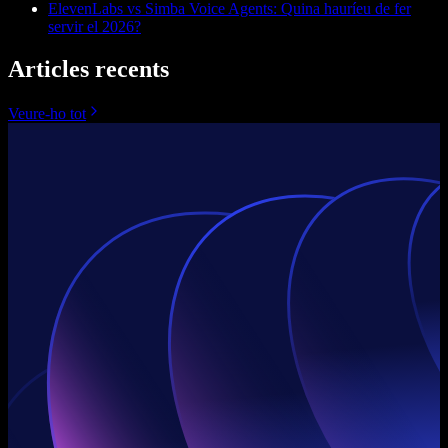
ElevenLabs vs Simba Voice Agents: Quina hauríeu de fer
servir el 2026?
Articles recents
Veure-ho tot