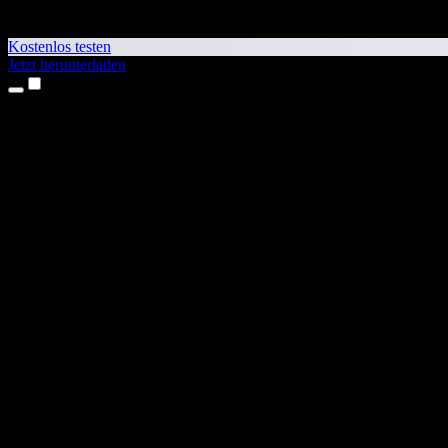
Kostenlos testen
Jetzt herunterladen
Produkte
Texte vorlesen lassen
iPhone- & iPad-Apps
Android-App
Chrome-Erweiterung
Edge-Erweiterung
Web-App
Mac-App
Windows-App
KI-Stimmengenerator
Voice-over
Synchronisierung
Stimmenklonen