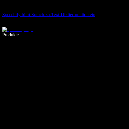
Speechify führt Sprach-zu-Text-Diktierfunktion ein
5× schneller schreiben mit Spracheingabe
Produkte
Mehr erfahren