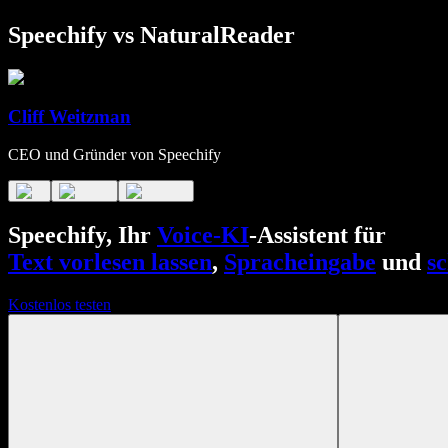
Speechify vs NaturalReader
Cliff Weitzman
CEO und Gründer von Speechify
Speechify, Ihr
Voice-KI
-Assistent für
Text vorlesen lassen
,
Spracheingabe
und
s
Kostenlos testen