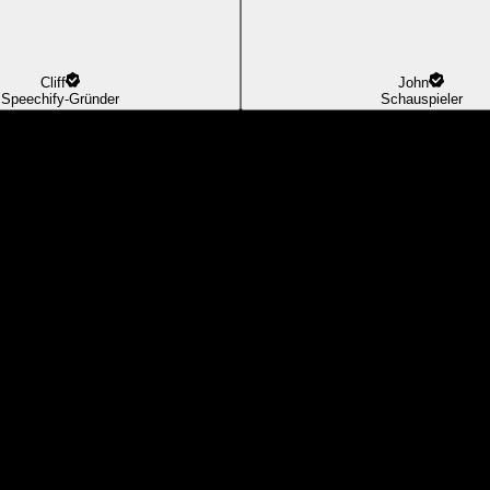
Cliff
John
Speechify-Gründer
Schauspieler