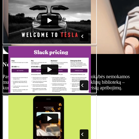
Nemokama medijų biblioteka
Pasiekite didžiulę Speechify Studio aukštos kokybės nemokamos
muzikos, garso efektų, paveikslėlių ir vaizdo klipų biblioteką –
kurkite ramiai, be vandens ženklų ir autorių teisių apribojimų.