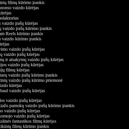
tinių filmų kūrimo įrankis
 anonso vaizdo kūrėjas
 kūrėjas
 redaktorius
s vaizdo įrašų kūrėjas
jų vaizdo įrašų kūrimo įrankis
gram Reels kūrimo įrankis
iu vaizdo kūrimo įrankis
kūrėjas
avimo vaizdo įrašų kūrėjas
ių vaizdo įrašų kūrėjas
imų ir atsakymų vaizdo įrašų kūrėjas
ijos vaizdo įrašų kūrėjas
ijų filmų kūrėjas
tarų vaizdo įrašų kūrimo įrankis
arinių vaizdo įrašų kūrimo priemonė
aizdo kūrėjas
 haul vaizdo įrašų kūrėjas
s vaizdo įrašų kūrėjas
ažo pamokų vaizdo įrašų kūrimo įrankis
 vaizdo įrašų kūrėjas
mojo vaizdo įrašų kūrėjas
linės fantastikos filmų kūrėjas
kinių filmų kūrimo įrankis