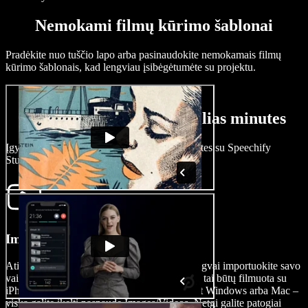
Nemokami filmų kūrimo šablonai
Pradėkite nuo tuščio lapo arba pasinaudokite nemokamais filmų
kūrimo šablonais, kad lengviau įsibėgėtumėte su projektu.
Kaip sukurti filmą per kelias minutes
Įgyvendinkite savo viziją vos per kelias minutes su Speechify
Studio.
Importuokite savo vaizdo įrašą
Atidarykite naują vaizdo projekto langą ir lengvai importuokite savo
vaizdo klipus, garso efektus ar nuotraukas: ar tai būtų filmuota su
iPhone, Android, ar kompiuteriu su Microsoft Windows arba Mac –
viską galite įkelti paspaudę Images/Videos. Netgi galite patogiai