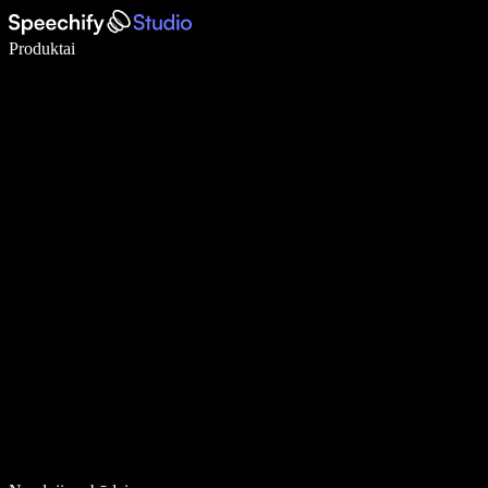
Rašykite 5× greičiau naudodami diktavimą balsu
Produktai
Sužinokite daugiau