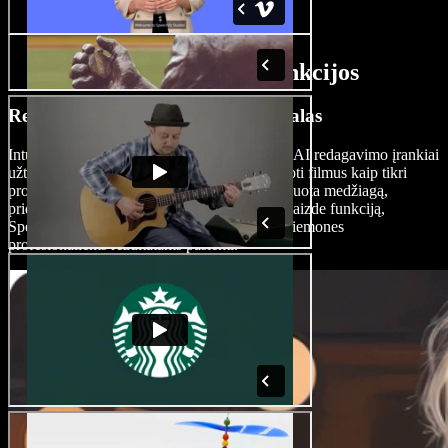
AI filmų kūrimo funkcijos
Redaguokite filmus kaip profesionalas
Intuityvi Speechify Studio sąsaja ir pažangūs AI redagavimo įrankiai
užtikrina, kad net pradedantieji galėtų montuoti filmus kaip tikri
profesionalai. Nesvarbu, ar stabilizuojate filmuota medžiagą,
pridedate vaizdo efektų, ar bandote vaizdas-vaizde funkciją,
Speechify Studio suteikia visas reikalingas priemones
profesionaliems rezultatams pasiekti.