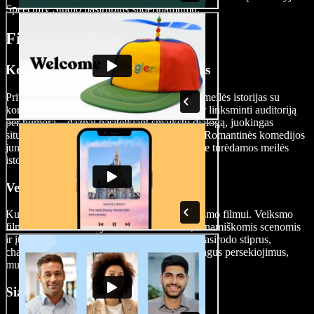
Speechify Studio pasirūpins suderinamumu.
Filmų tipai
Komedijos ir romantinės komedijos
Priverskite žiūrovus kvatotis ar kurkite šiltas meilės istorijas su
komedijomis. Komedijos siekia pramogauti ir linksminti auditoriją
per humorą – dažnai pasitelkiant šmaikštų dialogą, juokingas
situacijas ir ryškius, išraiškingus personažus. Romantinės komedijos
jungia romantiką ir humorą, dažniausiai centre turėdamos meilės
istoriją su komiškais elementais.
Veiksmo filmai
Kurkite adrenalino kupinas scenas savo veiksmo filmui. Veiksmo
filmai išsiskiria intensyviu fiziniu veiksmu, dinamiškomis scenomis
ir įtemptais triukais. Šiuose filmuose dažnai pasirodo stiprus,
charizmatiškas herojus, įsitraukiantis į įspūdingus persekiojimus,
muštynes ar rizikingas gelbėjimo operacijas.
Siaubo-mistinės dramos