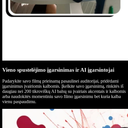
Vieno spustelėjimo įgarsinimas ir AI įgarsintojai
Padarykite savo filmą prieinamą pasaulinei auditorijai, pridėdami
įgarsinimus įvairiomis kalbomis. Įkelkite savo įgarsinimą, rinkitės iš
daugiau nei 200 tikroviškų AI balsų su įvairiais akcentais ir kalbomis
arba naudokitės momentiniu savo filmo įgarsinimu bet kuria kalba
vienu paspaudimu.