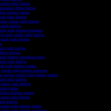
aizdo įrašų kūrėjas
antastikos filmų kūrėjas
filmų kūrimo įrankis
izdo klipų kūrėjas
vūnų vaizdo įrašų kūrėjas
vaizdo kūrėjas
aizdo įrašų kūrimo priemonė
jo turto vaizdo įrašų kūrėjas
vaizdo įrašų kūrėjas
jas
izdo įrašų kūrėjas
 filmų kūrėjas
aizdo kūrimo priemonė kopija
izdo įrašų kūrėjas
zdo įrašų kūrimo įrankis
jų vaizdo įrašų kūrimo priemonė
mo anonso vaizdo įrašų kūrimo įrankis
izdo įrašų kūrėjas
 vaizdo įrašo kūrėjas
rimo įrankis
 Filmo Kūrimo Įrankis
vaizdo įrašų kūrėjas
ilmų kūrėjas
vaizdo įrašų kūrimo įrankis
ų vaizdo įrašų kūrimo priemonė