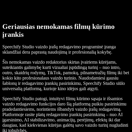
Geriausias nemokamas filmų kūrimo
įrankis
Speechify Studio vaizdo įrašų redagavimo programinė įranga
sklandžiai dera paprastą naudojimą ir profesionalią kokybę.
Šis nemokamas vaizdo redaktorius skirtas įvairiems kūrėjams,
suteikiantis galimybę kurti vizualiai įspūdingą turinį – nuo intro,
outro, skaidrių rodymų, TikTok, pamokų, pilnametražių filmų iki bet
kokio kito profesionalaus vaizdo turinio. Naudodamiesi gausiu
šablonų ir redagavimo įrankių pasirinkimu, Speechify Studio siūlo
universalią platformą, kurioje kino idėjos gali atgyti.
Speechify Studio patogi, intuityvi filmų kūrimo sąsaja ir išsamios
vaizdo redagavimo funkcijos daro šią platformą puikiu pasirinkimu
pradedantiesiems, norintiems išbandyti vaizdo įrašų redagavimą.
Platformoje rasite platų redagavimo įrankių pasirinkimą – nuo AI
įgarsinimo, AI stabilizavimo, animacijų, perėjimų, efektų iki dar
daugiau, kad kiekvienas kūrėjas galėtų savo vaizdo turinį nugludinti
iki tobulybės.