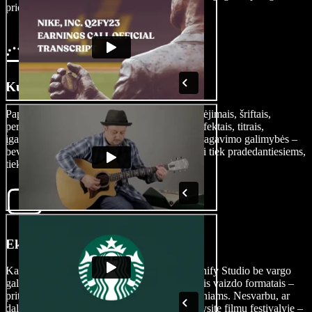
pridėti savo internetinės kameros vaizdą.
Kurti savo filmą
Papuoškite savo filmą AI vaizdo efektais, perėjimais, šriftais,
perdangomis, animacijomis, ženklais, garso efektais, titrais,
įgarsinimais, žaliu ekranu ir dar daugiau. Redagavimo galimybės –
beveik neribotos, o kokybiški įrankiai tinkami tiek pradedantiesiems,
tiek pažengusiems kūrėjams.
Eksportuokite savo filmą
Kai jūsų kino šedevras bus baigtas, su Speechify Studio be vargo
galėsite eksportuoti filmą ir išsaugoti jį įvairiais vaizdo formatais –
pritaikytais skirtingoms platformoms ir įrenginiams. Nesvarbu, ar
dalinsitės failu socialiniuose tinkluose, ar rodysite filmų festivalyje –