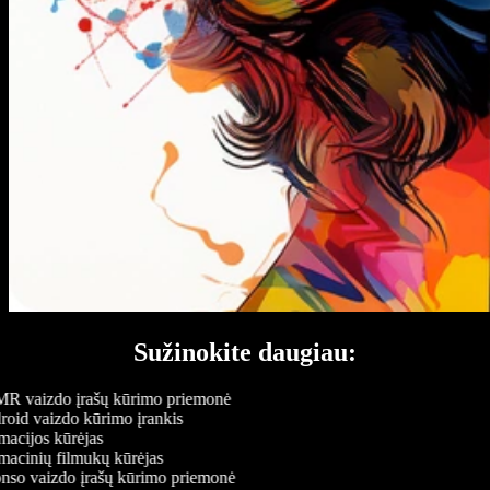
Sužinokite daugiau:
 vaizdo įrašų kūrimo priemonė
oid vaizdo kūrimo įrankis
acijos kūrėjas
acinių filmukų kūrėjas
so vaizdo įrašų kūrimo priemonė