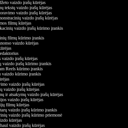
žeto vaizdo įrašų kūrėjas
ų tekstų vaizdo įrašų kūrėjas
ravimo vaizdo įrašų kūrėjas
nstracinių vaizdo įrašų kūrėjas
os filmų kūrėjas
acinių vaizdo įrašų kūrimo įrankis
tinių filmų kūrimo įrankis
 anonso vaizdo kūrėjas
 kūrėjas
 redaktorius
s vaizdo įrašų kūrėjas
jų vaizdo įrašų kūrimo įrankis
gram Reels kūrimo įrankis
iu vaizdo kūrimo įrankis
kūrėjas
avimo vaizdo įrašų kūrėjas
ių vaizdo įrašų kūrėjas
imų ir atsakymų vaizdo įrašų kūrėjas
ijos vaizdo įrašų kūrėjas
ijų filmų kūrėjas
tarų vaizdo įrašų kūrimo įrankis
arinių vaizdo įrašų kūrimo priemonė
aizdo kūrėjas
 haul vaizdo įrašų kūrėjas