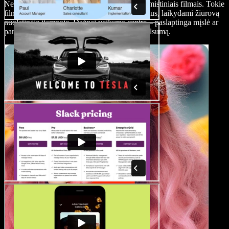
Nerkite į įtampos ir siaubo pasaulį su siaubo-mistiniais filmais. Tokie
filmai jungia siaubo ir paslaptingumo elementus, laikydami žiūrovą
nuolatinėje įtampoje. Dažnai veiksmo centre – paslaptinga mįslė ar
paranormali situacija, kelianti ir baimę, ir smalsumą.