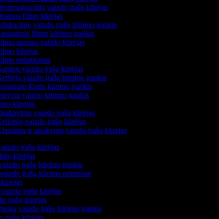
emonstracinių vaizdo įrašų kūrėjas
ramos filmų kūrėjas
dukacinių vaizdo įrašų kūrimo įrankis
antastinių filmų kūrimo įrankis
ilmo anonso vaizdo kūrėjas
ilmo kūrėjas
ilmo redaktorius
amtos vaizdo įrašų kūrėjas
erbėjų vaizdo įrašų kūrimo įrankis
nstagram Reels kūrimo įrankis
nterviu vaizdo kūrimo įrankis
ntro kūrėjas
špakavimo vaizdo įrašų kūrėjas
elionių vaizdo įrašų kūrėjas
lausimų ir atsakymų vaizdo įrašų kūrėjas
vaizdo įrašų kūrėjas
ilmų kūrėjas
vaizdo įrašų kūrimo įrankis
ų vaizdo įrašų kūrimo priemonė
 kūrėjas
 vaizdo įrašų kūrėjas
do įrašų kūrėjas
mokų vaizdo įrašų kūrimo įrankis
o įrašų kūrėjas