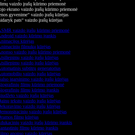
imų vaizdo įrašų kūrimo priemonė
ojo ekrano vaizdo įrašų kūrimo priemonė
nos gyvenime“ vaizdo įrašų kūrėjas
idaryk pats“ vaizdo įrašų kūrėjas
SMR vaizdo įrašų kūrimo priemonė
ndroid vaizdo kūrimo įrankis
nimacijos kūrėjas
nimacinių filmukų kūrėjas
nonso vaizdo įrašų kūrimo priemonė
tsiliepimų vaizdo įrašų kūrėjas
tsiliepimų vaizdo įrašų kūrėjas
utomatinis subtitrų generatorius
utomobilių vaizdo įrašų kūrėjas
also įgarsinimo vaizdo įrašų kūrėjas
iografinių filmų kūrimo priemonė
iografinių filmų kūrimo įrankis
iudžeto vaizdo įrašų kūrėjas
ainų tekstų vaizdo įrašų kūrėjas
ekoravimo vaizdo įrašų kūrėjas
emonstracinių vaizdo įrašų kūrėjas
ramos filmų kūrėjas
dukacinių vaizdo įrašų kūrimo įrankis
antastinių filmų kūrimo įrankis
ilmo anonso vaizdo kūrėjas