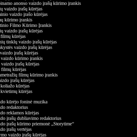
abinamo anonso vaizdo įrašų kūrimo įrankis
jų vaizdo įrašų kūrėjas
minio vaizdo įrašo kūrėjas
mų kūrimo įrankis
tinio Filmo Kūrimo Įrankis
nių vaizdo įrašų kūrėjas
o filmų kūrėjas
inių tinklų vaizdo įrašų kūrėjas
nkystės vaizdo įrašų kūrėjas
 vaizdo įrašų kūrėjas
o vaizdo kūrimo įrankis
k vaizdo įrašų kūrėjas
ių filmų kūrėjas
ametražių filmų kūrimo įrankis
aizdo įrašų kūrėjas
o koliažo kūrėjas
o kvietimų kūrėjas
do kūrėjo foninė muzika
do redaktorius
do reklamos kūrėjas
do įrašų dubliavimo redaktorius
do įrašų kūrimo priemonė „Storytime“
o įrašų vertėjas
mo vaizdo įrašų kūrėjas