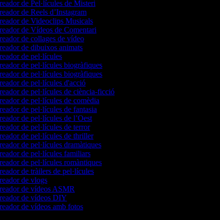
eador de Pel·lícules de Misteri
eador de Reels d’Instagram
eador de Videoclips Musicals
eador de Vídeos de Comentari
eador de collages de vídeo
eador de dibuixos animats
eador de pel·lícules
eador de pel·lícules biogràfiques
eador de pel·lícules biogràfiques
eador de pel·lícules d'acció
eador de pel·lícules de ciència-ficció
eador de pel·lícules de comèdia
eador de pel·lícules de fantasia
eador de pel·lícules de l’Oest
eador de pel·lícules de terror
eador de pel·lícules de thriller
eador de pel·lícules dramàtiques
eador de pel·lícules familiars
eador de pel·lícules romàntiques
eador de tràilers de pel·lícules
eador de vlogs
eador de vídeos ASMR
eador de vídeos DIY
eador de vídeos amb fotos