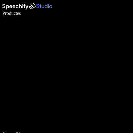
Escriu 5× més ràpid amb la veu
Productes
Més informació