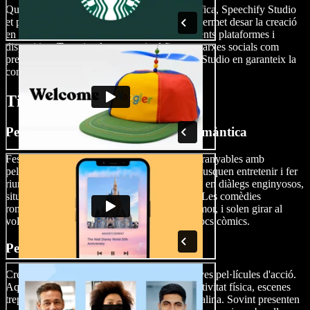
Quan acabis la teva obra mestra cinematogràfica, Speechify Studio
et posa molt fàcil el procés d’exportació i et permet desar la creació
en diversos formats de vídeo adaptats a diferents plataformes i
dispositius. Tant si vols compartir el fitxer a xarxes socials com
presentar-lo a festivals de cinema, Speechify Studio en garanteix la
compatibilitat.
Tipus de pel·lícules
Pel·lícules de comèdia i comèdia romàntica
Fes riure el públic o crea històries d’amor entranyables amb
pel·lícules de comèdia. Aquestes pel·lícules busquen entretenir i fer
riure l’audiència amb humor, sovint basant-se en diàlegs enginyosos,
situacions còmiques i personatges exagerats. Les comèdies
romàntiques combinen elements d’amor i humor, i solen girar al
voltant d’una història d’amor principal amb tocs còmics.
Pel·lícules d'acció
Crea escenes plenes d’adrenalina per a les teves pel·lícules d'acció.
Aquest gènere es caracteritza per una gran activitat física, escenes
trepidants i seqüències de risc plenes d’adrenalina. Sovint presenten