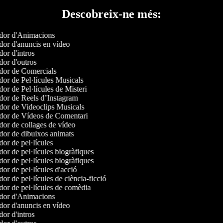
Descobreix-ne més:
or d'Animacions
or d'anuncis en vídeo
or d'intros
or d'outros
or de Comercials
or de Pel·lícules Musicals
or de Pel·lícules de Misteri
or de Reels d’Instagram
or de Videoclips Musicals
or de Vídeos de Comentari
or de collages de vídeo
or de dibuixos animats
or de pel·lícules
or de pel·lícules biogràfiques
or de pel·lícules biogràfiques
or de pel·lícules d'acció
or de pel·lícules de ciència-ficció
or de pel·lícules de comèdia
or d'Animacions
or d'anuncis en vídeo
or d'intros