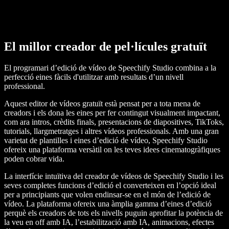
El millor creador de pel·lícules gratuït
El programari d’edició de vídeo de Speechify Studio combina a la
perfecció eines fàcils d'utilitzar amb resultats d’un nivell
professional.
Aquest editor de vídeos gratuït està pensat per a tota mena de
creadors i els dona les eines per fer contingut visualment impactant,
com ara intros, crèdits finals, presentacions de diapositives, TikToks,
tutorials, llargmetratges i altres vídeos professionals. Amb una gran
varietat de plantilles i eines d’edició de vídeo, Speechify Studio
ofereix una plataforma versàtil on les teves idees cinematogràfiques
poden cobrar vida.
La interfície intuïtiva del creador de vídeos de Speechify Studio i les
seves completes funcions d’edició el converteixen en l’opció ideal
per a principiants que volen endinsar-se en el món de l’edició de
vídeo. La plataforma ofereix una àmplia gamma d’eines d’edició
perquè els creadors de tots els nivells puguin aprofitar la potència de
la veu en off amb IA, l’estabilització amb IA, animacions, efectes