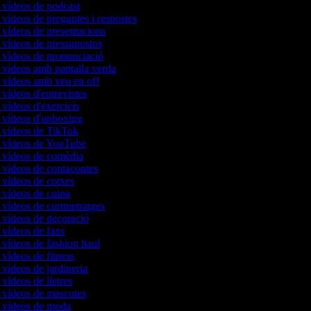
e vídeos de podcast
 vídeos de preguntes i respostes
e vídeos de presentacions
e vídeos de pressupostos
e vídeos de pronunciació
e vídeos amb pantalla verda
e vídeos amb veu en off
 vídeos d'entrevistes
 vídeos d'exercicis
e vídeos d'unboxing
e vídeos de TikTok
e vídeos de YouTube
e vídeos de comèdia
e vídeos de contacontes
e vídeos de cotxes
e vídeos de cuina
 vídeos de curtmetratges
e vídeos de decoració
e vídeos de fans
 vídeos de fashion haul
 vídeos de fitness
 vídeos de jardineria
 vídeos de lletres
e vídeos de mascotes
e vídeos de moda