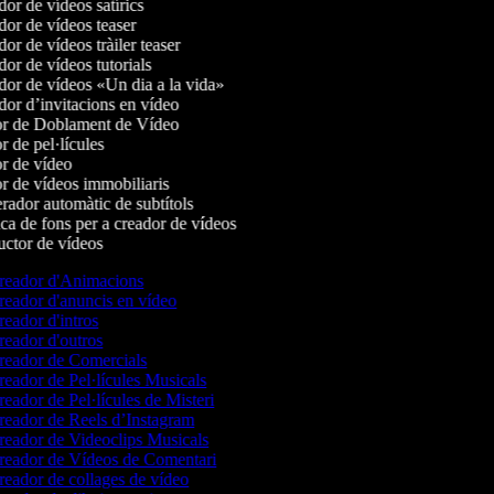
or de vídeos satírics
or de vídeos teaser
or de vídeos tràiler teaser
or de vídeos tutorials
or de vídeos «Un dia a la vida»
or d’invitacions en vídeo
r de Doblament de Vídeo
 de pel·lícules
r de vídeo
r de vídeos immobiliaris
ador automàtic de subtítols
a de fons per a creador de vídeos
ctor de vídeos
eador d'Animacions
eador d'anuncis en vídeo
eador d'intros
eador d'outros
eador de Comercials
eador de Pel·lícules Musicals
eador de Pel·lícules de Misteri
eador de Reels d’Instagram
eador de Videoclips Musicals
eador de Vídeos de Comentari
eador de collages de vídeo