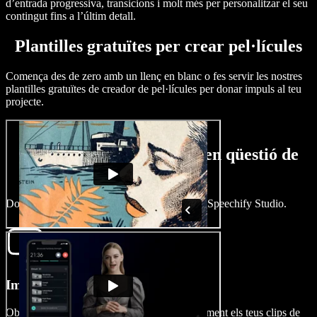
d’entrada progressiva, transicions i molt més per personalitzar el seu
contingut fins a l’últim detall.
Plantilles gratuïtes per crear pel·lícules
Comença des de zero amb un llenç en blanc o fes servir les nostres
plantilles gratuïtes de creador de pel·lícules per donar impuls al teu
projecte.
Com crear una pel·lícula en qüestió de
minuts
Dona vida a la teva idea en pocs minuts amb Speechify Studio.
Importa el teu vídeo
Obre un nou projecte de vídeo i importa fàcilment els teus clips de