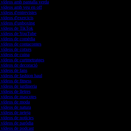
e vídeos amb pantalla verda
e vídeos amb veu en off
 vídeos d'entrevistes
 vídeos d'exercicis
e vídeos d'unboxing
e vídeos de TikTok
e vídeos de YouTube
e vídeos de comèdia
e vídeos de contacontes
e vídeos de cotxes
e vídeos de cuina
 vídeos de curtmetratges
e vídeos de decoració
e vídeos de fans
 vídeos de fashion haul
 vídeos de fitness
 vídeos de jardineria
 vídeos de lletres
e vídeos de mascotes
e vídeos de moda
e vídeos de natura
 vídeos de neteja
 vídeos de notícies
e vídeos de paròdia
e vídeos de podcast