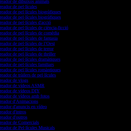
eador de dibuixos animats
eador de pel·lícules
eador de pel·lícules biogràfiques
eador de pel·lícules biogràfiques
eador de pel·lícules d'acció
eador de pel·lícules de ciència-ficció
eador de pel·lícules de comèdia
eador de pel·lícules de fantasia
eador de pel·lícules de l’Oest
eador de pel·lícules de terror
eador de pel·lícules de thriller
eador de pel·lícules dramàtiques
eador de pel·lícules familiars
eador de pel·lícules romàntiques
eador de tràilers de pel·lícules
eador de vlogs
eador de vídeos ASMR
eador de vídeos DIY
eador de vídeos amb fotos
eador d'Animacions
eador d'anuncis en vídeo
eador d'intros
eador d'outros
eador de Comercials
eador de Pel·lícules Musicals