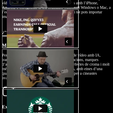
vídeo, efectes de so o imatges, ja sigui gravats amb l’iPhone,
Android o enregistrats al teu ordinador Microsoft Windows o Mac, a
l’editor de vídeo tocant Imatges/Vídeos. Fins i tot pots importar
imatges de la webcam molt fàcilment.
Munta la teva pel·lícula
Personalitza la teva pel·lícula afegint efectes de vídeo amb IA,
transicions, tipografies, superposicions, animacions, marques
d’aigua, efectes de so, subtítols, veus en off, efectes de croma i molt
més. Les possibilitats d’edició són il·limitades, amb eines d’una
qualitat excel·lent tant per a principiants com per a cineastes
avançats.
Exporta la teva pel·lícula