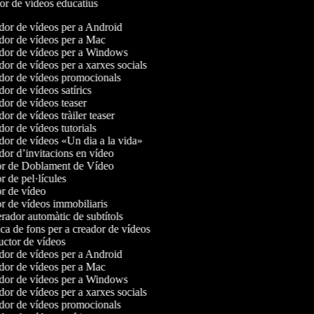
dor de vídeos educatius
or de vídeos per a Android
or de vídeos per a Mac
or de vídeos per a Windows
or de vídeos per a xarxes socials
or de vídeos promocionals
or de vídeos satírics
or de vídeos teaser
or de vídeos tràiler teaser
or de vídeos tutorials
or de vídeos «Un dia a la vida»
or d’invitacions en vídeo
r de Doblament de Vídeo
 de pel·lícules
r de vídeo
r de vídeos immobiliaris
ador automàtic de subtítols
a de fons per a creador de vídeos
ctor de vídeos
or de vídeos per a Android
or de vídeos per a Mac
or de vídeos per a Windows
or de vídeos per a xarxes socials
or de vídeos promocionals