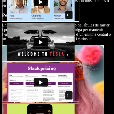
un protagonista fort i carismàtic immers en persecucions, baralles o
rescats arriscats.
Pel·lícules de misteri i terror
Endinsa’t en el món de la tensió i el terror amb pel·lícules de misteri
i por. Aquestes combinen elements de por i intriga per mantenir
l’espectador en suspens. Solen girar al voltant d’un enigma central o
un fenomen paranormal que genera inquietud i curiositat.