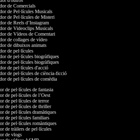
or d'outros
or de Comercials
or de Pel·lícules Musicals
or de Pel·lícules de Misteri
or de Reels d’Instagram
or de Videoclips Musicals
or de Vídeos de Comentari
or de collages de vídeo
or de dibuixos animats
or de pel·lícules
or de pel·lícules biogràfiques
or de pel·lícules biogràfiques
or de pel·lícules d'acció
or de pel·lícules de ciència-ficció
or de pel·lícules de comèdia
or de pel·lícules de fantasia
or de pel·lícules de l’Oest
or de pel·lícules de terror
or de pel·lícules de thriller
dor de pel·lícules dramàtiques
or de pel·lícules familiars
dor de pel·lícules romàntiques
or de tràilers de pel·lícules
dor de vlogs