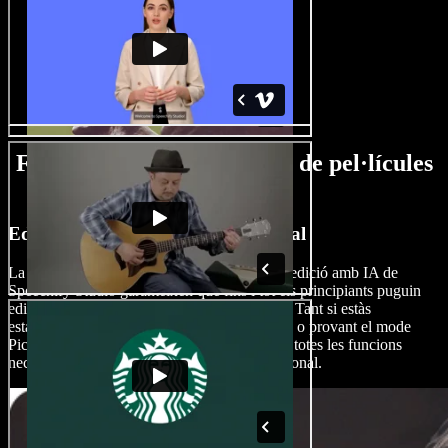
Funcionalitats del Creador de pel·lícules
amb IA
Edita pel·lícules com un professional
La interfície intuïtiva i les eines avançades d’edició amb IA de
Speechify Studio garanteixen que fins i tot els principiants puguin
editar pel·lícules com autèntics professionals. Tant si estàs
estabilitzant els vídeos, afegint efectes visuals o provant el mode
Picture-in-picture, Speechify Studio t’ofereix totes les funcions
necessàries per aconseguir un acabat professional.