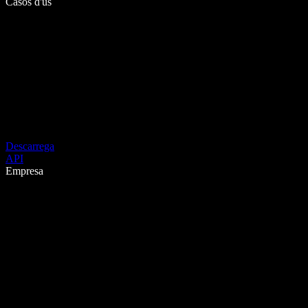
Casos d'ús
Descarrega
API
Empresa