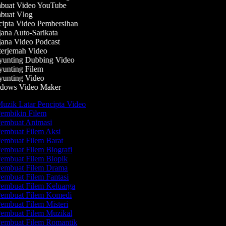
uat Video YouTube
uat Vlog
ipta Video Pembersihan
ana Auto-Sarikata
ana Video Podcast
erjemah Video
unting Dubbing Video
unting Filem
unting Video
ows Video Maker
uzik Latar Pencipta Video
embikin Filem
embuat Animasi
embuat Filem Aksi
embuat Filem Barat
embuat Filem Biografi
embuat Filem Biopik
embuat Filem Drama
embuat Filem Fantasi
embuat Filem Keluarga
embuat Filem Komedi
embuat Filem Misteri
embuat Filem Muzikal
embuat Filem Romantik