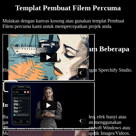
Templat Pembuat Filem Percuma
Mulakan dengan kanvas kosong atau gunakan templat Pembuat
Filem percuma kami untuk mempercepatkan projek anda.
Cara Membuat Filem Dalam Beberapa
Minit
Hidupkan visi anda dalam beberapa minit dengan Speechify Studio.
Import Video Anda
Buka projek video baharu dan import klip video, efek bunyi atau
gambar anda dengan mudah, sama ada dirakam menggunakan
iPhone atau Android anda, atau komputer Microsoft Windows atau
Mac, ke dalam penyunting video dengan mengetik Images/Videos.