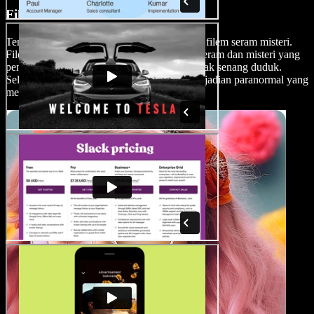
Filem Seram Misteri
Terokai dunia suspens dan ketakutan dengan filem seram misteri.
Filem seram misteri menggabungkan unsur seram dan misteri yang
penuh debaran untuk memastikan penonton tak senang duduk.
Selalunya melibatkan teka-teki utama atau kejadian paranormal yang
menimbulkan rasa takut dan ingin tahu.