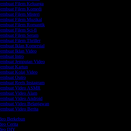
embuat Filem Keluarga
embuat Filem Komedi
embuat Filem Misteri
embuat Filem Muzikal
embuat Filem Romantik
embuat Filem Sci-fi
embuat Filem Seram
embuat Filem Thriller
embuat Iklan Komersial
embuat Iklan Video
embuat Intro
embuat Jemputan Video
embuat Kartun
embuat Kolaj Video
embuat Outro
embuat Reels Instagram
embuat Video ASMR
embuat Video Alam
embuat Video Android
embuat Video Belanjawan
embuat Video Berita
ideo Berkebun
deo Cerita
ideo DIY