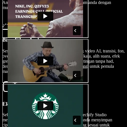
Anda juga boleh mengimport rakaman webcam anda dengan
mudah.
Bina Filem Anda
Sesuaikan filem anda dengan menambah efek video AI, transisi, fon,
overlay, animasi, watermark, efek bunyi, sari kata, alih suara, efek
green screen dan banyak lagi. Pilihan penyuntingan tanpa had,
dengan alat penyuntingan video berkualiti tinggi untuk pemula
mahupun pembikin filem berpengalaman.
Eksport Filem Anda
Sebaik sahaja karya sinematik anda siap, Speechify Studio
memudahkan proses eksport, membolehkan anda menyimpan
ciptaan anda dalam pelbagai format video yang sesuai untuk