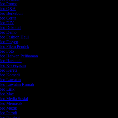
ideo Promo
Video Q&A
ideo Berkebun
deo Cerita
ideo DIY
ideo Dekorasi
ideo Demo
ideo Fashion Haul
ideo Fesyen
ideo Filem Pendek
ideo Foto
deo Haiwan Peliharaan
ideo Hartanah
ideo Kecergasan
deo Kereta
ideo Komedi
ideo Lawatan
ideo Lawatan Rumah
deo Lirik
ideo Mac
deo Media Sosial
ideo Memasak
ideo Muzik
deo Parodi
ideo Peminat