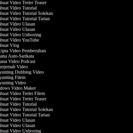
uat Video Treler Teaser
uat Video Tutorial
uat Video Tutorial Solekan
uat Video Tutorial Tarian
uat Video Ulasan
uat Video Ulasan
uat Video Unboxing
uat Video YouTube
uat Vlog
ipta Video Pembersihan
ana Auto-Sarikata
ana Video Podcast
erjemah Video
unting Dubbing Video
unting Filem
unting Video
ows Video Maker
uat Video Treler Filem
uat Video Treler Teaser
uat Video Tutorial
uat Video Tutorial Solekan
uat Video Tutorial Tarian
uat Video Ulasan
uat Video Ulasan
uat Video Unboxing