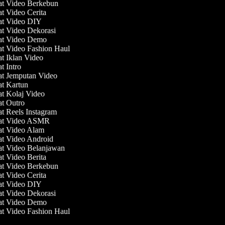
at Video Berkebun
at Video Cerita
at Video DIY
at Video Dekorasi
at Video Demo
at Video Fashion Haul
at Iklan Video
at Intro
at Jemputan Video
at Kartun
at Kolaj Video
at Outro
at Reels Instagram
uat Video ASMR
at Video Alam
at Video Android
at Video Belanjawan
at Video Berita
at Video Berkebun
at Video Cerita
at Video DIY
at Video Dekorasi
at Video Demo
at Video Fashion Haul