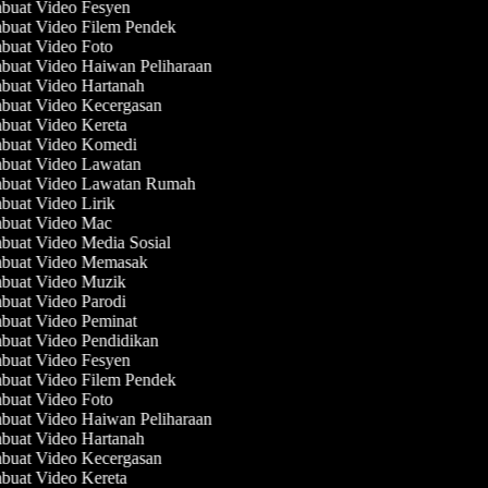
uat Video Fesyen
uat Video Filem Pendek
uat Video Foto
uat Video Haiwan Peliharaan
uat Video Hartanah
uat Video Kecergasan
uat Video Kereta
uat Video Komedi
uat Video Lawatan
uat Video Lawatan Rumah
uat Video Lirik
uat Video Mac
uat Video Media Sosial
uat Video Memasak
uat Video Muzik
uat Video Parodi
uat Video Peminat
uat Video Pendidikan
uat Video Fesyen
uat Video Filem Pendek
uat Video Foto
uat Video Haiwan Peliharaan
uat Video Hartanah
uat Video Kecergasan
uat Video Kereta