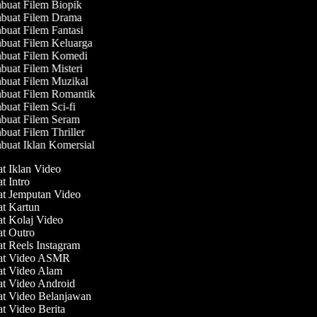
uat Filem Biopik
uat Filem Drama
uat Filem Fantasi
uat Filem Keluarga
uat Filem Komedi
uat Filem Misteri
uat Filem Muzikal
uat Filem Romantik
uat Filem Sci-fi
uat Filem Seram
uat Filem Thriller
uat Iklan Komersial
at Iklan Video
at Intro
at Jemputan Video
at Kartun
at Kolaj Video
at Outro
at Reels Instagram
uat Video ASMR
at Video Alam
at Video Android
at Video Belanjawan
at Video Berita