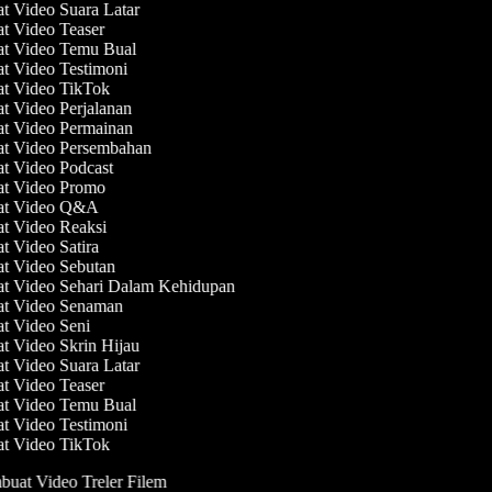
at Video Suara Latar
at Video Teaser
at Video Temu Bual
at Video Testimoni
at Video TikTok
at Video Perjalanan
at Video Permainan
at Video Persembahan
at Video Podcast
at Video Promo
uat Video Q&A
at Video Reaksi
at Video Satira
at Video Sebutan
at Video Sehari Dalam Kehidupan
at Video Senaman
at Video Seni
at Video Skrin Hijau
at Video Suara Latar
at Video Teaser
at Video Temu Bual
at Video Testimoni
at Video TikTok
uat Video Treler Filem