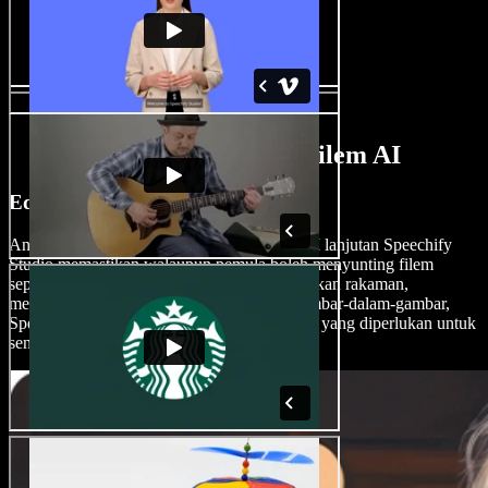
Ciri-Ciri Pembuat Filem AI
Edit Filem Seperti Profesional
Antaramuka intuitif dan alat penyuntingan AI lanjutan Speechify
Studio memastikan walaupun pemula boleh menyunting filem
seperti profesional. Sama ada anda menstabilkan rakaman,
menambah efek visual atau mencuba ciri gambar-dalam-gambar,
Speechify Studio menyediakan semua fungsi yang diperlukan untuk
sentuhan profesional.