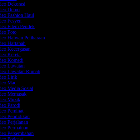
ideo Dekorasi
ideo Demo
ideo Fashion Haul
ideo Fesyen
ideo Filem Pendek
ideo Foto
deo Haiwan Peliharaan
ideo Hartanah
ideo Kecergasan
deo Kereta
ideo Komedi
ideo Lawatan
ideo Lawatan Rumah
deo Lirik
ideo Mac
deo Media Sosial
ideo Memasak
ideo Muzik
deo Parodi
ideo Peminat
ideo Pendidikan
deo Perjalanan
ideo Permainan
ideo Persembahan
deo Podcast