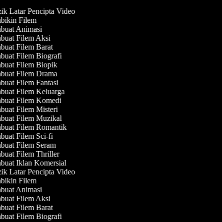
k Latar Pencipta Video
ikin Filem
uat Animasi
uat Filem Aksi
uat Filem Barat
uat Filem Biografi
uat Filem Biopik
uat Filem Drama
uat Filem Fantasi
uat Filem Keluarga
uat Filem Komedi
uat Filem Misteri
uat Filem Muzikal
uat Filem Romantik
uat Filem Sci-fi
uat Filem Seram
uat Filem Thriller
uat Iklan Komersial
k Latar Pencipta Video
ikin Filem
uat Animasi
uat Filem Aksi
uat Filem Barat
uat Filem Biografi