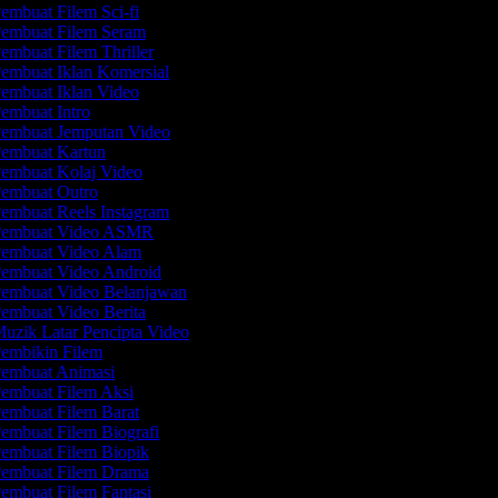
embuat Filem Sci-fi
embuat Filem Seram
embuat Filem Thriller
embuat Iklan Komersial
embuat Iklan Video
embuat Intro
embuat Jemputan Video
embuat Kartun
embuat Kolaj Video
embuat Outro
embuat Reels Instagram
embuat Video ASMR
embuat Video Alam
embuat Video Android
embuat Video Belanjawan
embuat Video Berita
uzik Latar Pencipta Video
embikin Filem
embuat Animasi
embuat Filem Aksi
embuat Filem Barat
embuat Filem Biografi
embuat Filem Biopik
embuat Filem Drama
embuat Filem Fantasi