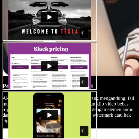
Perpustakaan Media Bebas Royalti
Akses perpustakaan besar Speechify Studio yang mengandungi fail
muzik berkualiti tinggi, efek bunyi, gambar dan klip video bebas
royalti, memastikan produksi anda disertakan dengan elemen audio
dan visual yang sempurna tanpa risau tentang watermark atau hak
cipta.