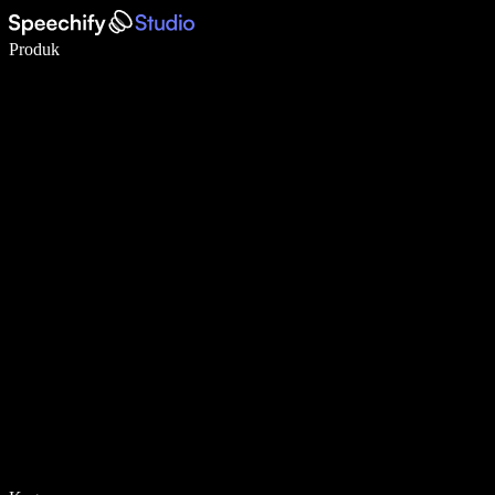
Tulis 5× lebih pantas dengan menaip menggunakan suara
Produk
Ketahui Lebih Lanjut