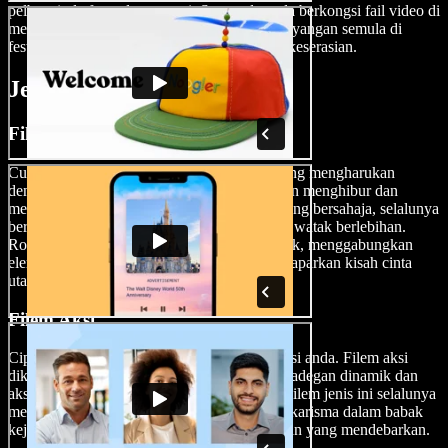
pelbagai platform dan peranti. Sama ada anda berkongsi fail video di
media sosial atau ingin mempersembahkan tayangan semula di
festival filem, Speechify Studio memastikan keserasian.
Jenis-Jenis Filem
Filem Komedi & Rom-com
Cuit tulang lucu atau cipta kisah romantik yang mengharukan
dengan filem komedi. Filem komedi bertujuan menghibur dan
menggelikan hati penonton melalui humor yang bersahaja, selalunya
bersandar pada dialog pintar, situasi lucu dan watak berlebihan.
Rom-com, ringkasan kepada komedi romantik, menggabungkan
elemen percintaan dan humor, biasanya memaparkan kisah cinta
utama bersama unsur komedi.
Filem Aksi
Cipta adegan penuh adrenalin untuk filem aksi anda. Filem aksi
dikenali dengan aktiviti fizikal yang intensif, adegan dinamik dan
aksi menakjubkan yang memacu adrenalin. Filem jenis ini selalunya
memaparkan watak utama yang kuat dan berkarisma dalam babak
kejar-mengejar, pertarungan dan penyelamatan yang mendebarkan.