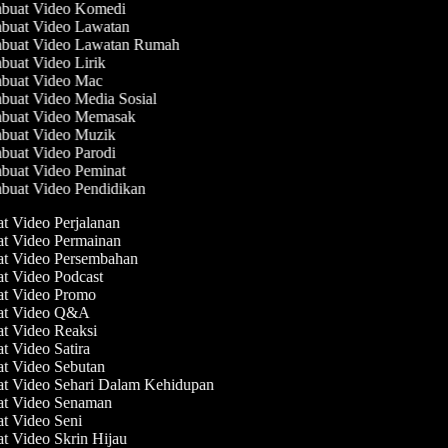
uat Video Komedi
uat Video Lawatan
uat Video Lawatan Rumah
uat Video Lirik
uat Video Mac
uat Video Media Sosial
uat Video Memasak
uat Video Muzik
uat Video Parodi
uat Video Peminat
uat Video Pendidikan
at Video Perjalanan
at Video Permainan
at Video Persembahan
at Video Podcast
at Video Promo
uat Video Q&A
at Video Reaksi
at Video Satira
at Video Sebutan
at Video Sehari Dalam Kehidupan
at Video Senaman
at Video Seni
at Video Skrin Hijau