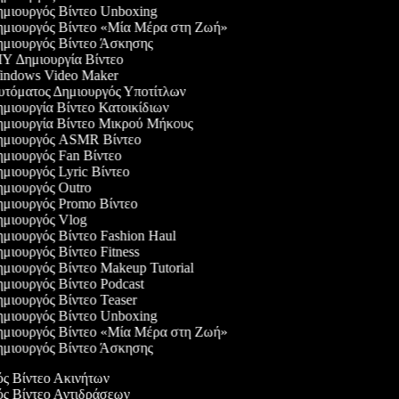
μιουργός Βίντεο Unboxing
μιουργός Βίντεο «Μία Μέρα στη Ζωή»
μιουργός Βίντεο Άσκησης
Y Δημιουργία Βίντεο
ndows Video Maker
τόματος Δημιουργός Υποτίτλων
μιουργία Βίντεο Κατοικίδιων
μιουργία Βίντεο Μικρού Μήκους
μιουργός ASMR Βίντεο
μιουργός Fan Βίντεο
μιουργός Lyric Βίντεο
μιουργός Outro
μιουργός Promo Βίντεο
μιουργός Vlog
μιουργός Βίντεο Fashion Haul
μιουργός Βίντεο Fitness
μιουργός Βίντεο Makeup Tutorial
μιουργός Βίντεο Podcast
μιουργός Βίντεο Teaser
μιουργός Βίντεο Unboxing
μιουργός Βίντεο «Μία Μέρα στη Ζωή»
μιουργός Βίντεο Άσκησης
ός Βίντεο Ακινήτων
ός Βίντεο Αντιδράσεων