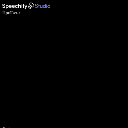
Γράψτε 5× πιο γρήγορα με φωνητική πληκτρολόγηση
Προϊόντα
Μάθετε περισσότερα