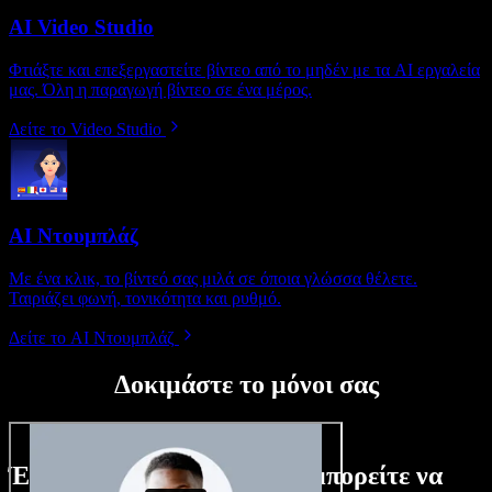
AI Video Studio
Φτιάξτε και επεξεργαστείτε βίντεο από το μηδέν με τα AI εργαλεία
μας. Όλη η παραγωγή βίντεο σε ένα μέρος.
Δείτε το Video Studio
AI Ντουμπλάζ
Με ένα κλικ, το βίντεό σας μιλά σε όποια γλώσσα θέλετε.
Ταιριάζει φωνή, τονικότητα και ρυθμό.
Δείτε το AI Ντουμπλάζ
Δοκιμάστε το μόνοι σας
Ένα μικρό δείγμα από όσα μπορείτε να