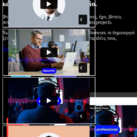
κάνετε με το Speechify Studio.
Φτιάξτε voice overs, προσθέστε δωρεάν εικόνες, ήχο, βίντεο,
αντιγραφή φωνής – ολοκληρωμένα audio/video projects.
Χωρίς καμπύλη εκμάθησης και με όλα στον browser, οι δημιουργοί
ξεπερνούν τα κλασικά όρια και δίνουν ζωή στις ιδέες τους.
Ξεκινήστε με το Studio