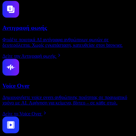
Αντιγραφή φωνής
Φτιάξτε ποιοτικά AI αντίγραφα ανθρώπινων φωνών σε
δευτερόλεπτα. Χωρίς εγκατάσταση, κατευθείαν στον browser.
Δείτε την Αντιγραφή φωνής
Voice Over
Δημιουργήστε voice overs ανθρώπινης ποιότητας σε πραγματικό
χρόνο με AI. Αφήγηση για κείμενα, βίντεο – σε κάθε στυλ.
Δείτε το Voice Over