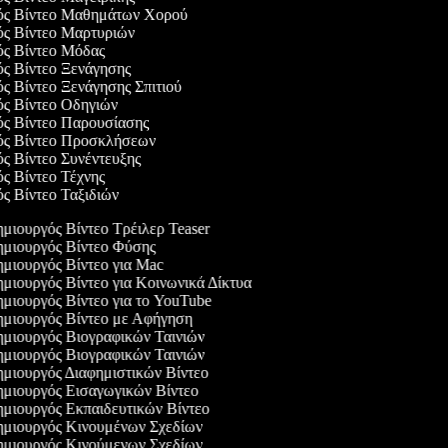
γός Βίντεο Μαθημάτων Χορού
γός Βίντεο Μαρτυριών
γός Βίντεο Μόδας
ός Βίντεο Ξενάγησης
ός Βίντεο Ξενάγησης Σπιτιού
γός Βίντεο Οδηγιών
γός Βίντεο Παρουσίασης
γός Βίντεο Προσκλήσεων
ός Βίντεο Συνέντευξης
ός Βίντεο Τέχνης
ός Βίντεο Ταξιδιών
μιουργός Βίντεο Τρέιλερ Teaser
μιουργός Βίντεο Φύσης
μιουργός Βίντεο για Mac
μιουργός Βίντεο για Κοινωνικά Δίκτυα
μιουργός Βίντεο για το YouTube
μιουργός Βίντεο με Αφήγηση
μιουργός Βιογραφικών Ταινιών
μιουργός Βιογραφικών Ταινιών
μιουργός Διαφημιστικών Βίντεο
μιουργός Εισαγωγικών Βίντεο
μιουργός Εκπαιδευτικών Βίντεο
μιουργός Κινουμένων Σχεδίων
μιουργός Κινούμενων Σχεδίων