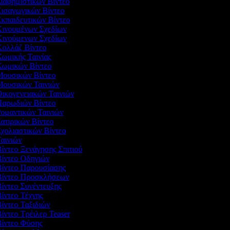
Διαφημιστικών Βίντεο
Εισαγωγικών Βίντεο
Εκπαιδευτικών Βίντεο
 Κινουμένων Σχεδίων
 Κινούμενων Σχεδίων
 Κολλάζ Βίντεο
Κωμικής Ταινίας
 Κωμικών Βίντεο
 Μουσικών Βίντεο
 Μουσικών Ταινιών
Οικογενειακών Ταινιών
 Παρωδιών Βίντεο
Ρομαντικών Ταινιών
Σατιρικών Βίντεο
Σχολιαστικών Βίντεο
Ταινιών
Βίντεο Ξενάγησης Σπιτιού
Βίντεο Οδηγιών
 Βίντεο Παρουσίασης
 Βίντεο Προσκλήσεων
Βίντεο Συνέντευξης
Βίντεο Τέχνης
Βίντεο Ταξιδιών
Βίντεο Τρέιλερ Teaser
Βίντεο Φύσης