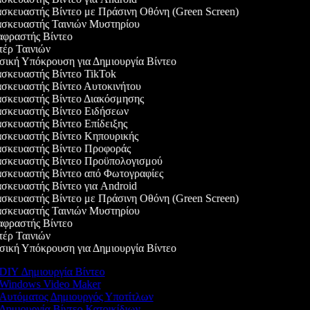
κευαστής Βίντεο με Πράσινη Οθόνη (Green Screen)
σκευαστής Ταινιών Μυστηρίου
φραστής Βίντεο
ρ Ταινιών
κή Υπόκρουση για Δημιουργία Βίντεο
κευαστής Βίντεο TikTok
κευαστής Βίντεο Αυτοκινήτου
σκευαστής Βίντεο Διακόσμησης
σκευαστής Βίντεο Ειδήσεων
κευαστής Βίντεο Επίδειξης
σκευαστής Βίντεο Κηπουρικής
σκευαστής Βίντεο Προφοράς
σκευαστής Βίντεο Προϋπολογισμού
κευαστής Βίντεο από Φωτογραφίες
κευαστής Βίντεο για Android
κευαστής Βίντεο με Πράσινη Οθόνη (Green Screen)
σκευαστής Ταινιών Μυστηρίου
φραστής Βίντεο
ρ Ταινιών
κή Υπόκρουση για Δημιουργία Βίντεο
DIY Δημιουργία Βίντεο
Windows Video Maker
Αυτόματος Δημιουργός Υποτίτλων
Δημιουργία Βίντεο Κατοικίδιων