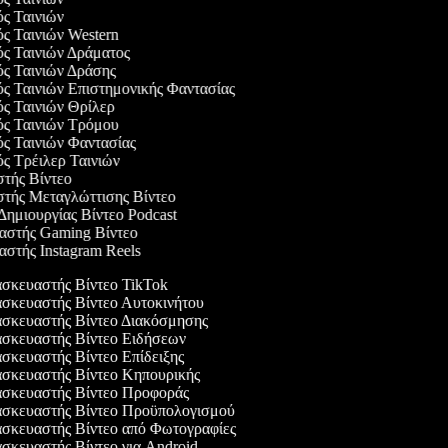
ός Ταινιών
ός Ταινιών Western
ός Ταινιών Δράματος
ός Ταινιών Δράσης
ός Ταινιών Επιστημονικής Φαντασίας
ός Ταινιών Θρίλερ
γός Ταινιών Τρόμου
ός Ταινιών Φαντασίας
ός Τρέιλερ Ταινιών
στής Βίντεο
αστής Μεταγλώττισης Βίντεο
 Δημιουργίας Βίντεο Podcast
υαστής Gaming Βίντεο
αστής Instagram Reels
κευαστής Βίντεο TikTok
κευαστής Βίντεο Αυτοκινήτου
σκευαστής Βίντεο Διακόσμησης
σκευαστής Βίντεο Ειδήσεων
κευαστής Βίντεο Επίδειξης
σκευαστής Βίντεο Κηπουρικής
σκευαστής Βίντεο Προφοράς
σκευαστής Βίντεο Προϋπολογισμού
κευαστής Βίντεο από Φωτογραφίες
κευαστής Βίντεο για Android