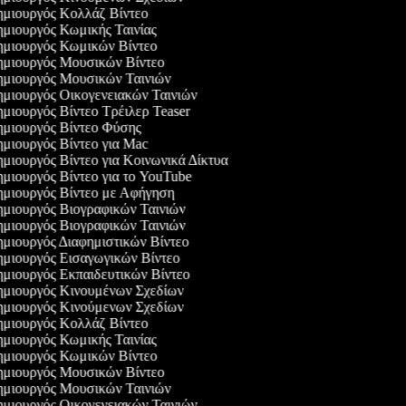
μιουργός Κολλάζ Βίντεο
μιουργός Κωμικής Ταινίας
μιουργός Κωμικών Βίντεο
μιουργός Μουσικών Βίντεο
μιουργός Μουσικών Ταινιών
μιουργός Οικογενειακών Ταινιών
μιουργός Βίντεο Τρέιλερ Teaser
μιουργός Βίντεο Φύσης
μιουργός Βίντεο για Mac
μιουργός Βίντεο για Κοινωνικά Δίκτυα
μιουργός Βίντεο για το YouTube
μιουργός Βίντεο με Αφήγηση
μιουργός Βιογραφικών Ταινιών
μιουργός Βιογραφικών Ταινιών
μιουργός Διαφημιστικών Βίντεο
μιουργός Εισαγωγικών Βίντεο
μιουργός Εκπαιδευτικών Βίντεο
μιουργός Κινουμένων Σχεδίων
μιουργός Κινούμενων Σχεδίων
μιουργός Κολλάζ Βίντεο
μιουργός Κωμικής Ταινίας
μιουργός Κωμικών Βίντεο
μιουργός Μουσικών Βίντεο
μιουργός Μουσικών Ταινιών
μιουργός Οικογενειακών Ταινιών