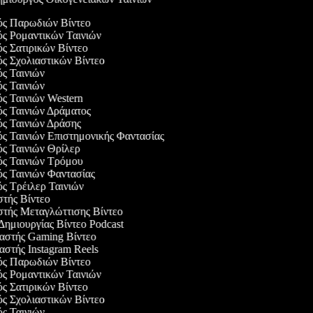
γός Παρωδιών Βίντεο
ός Ρομαντικών Ταινιών
ός Σατιρικών Βίντεο
ός Σχολιαστικών Βίντεο
ός Ταινιών
ός Ταινιών
ός Ταινιών Western
ός Ταινιών Δράματος
ός Ταινιών Δράσης
ός Ταινιών Επιστημονικής Φαντασίας
ός Ταινιών Θρίλερ
γός Ταινιών Τρόμου
ός Ταινιών Φαντασίας
ός Τρέιλερ Ταινιών
στής Βίντεο
αστής Μεταγλώττισης Βίντεο
 Δημιουργίας Βίντεο Podcast
υαστής Gaming Βίντεο
αστής Instagram Reels
γός Παρωδιών Βίντεο
ός Ρομαντικών Ταινιών
ός Σατιρικών Βίντεο
ός Σχολιαστικών Βίντεο
ός Ταινιών