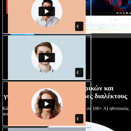
Τεράστια συλλογή ανδρικών και
γυναικείων φωνών με άπειρες διαλέκτους
Κάθε έργο είναι μοναδικό. Διάλεξε ανάμεσα σε 100+ AI ηθοποιούς
φωνής & διαλέκτους και κάν’ τους όπως θες.