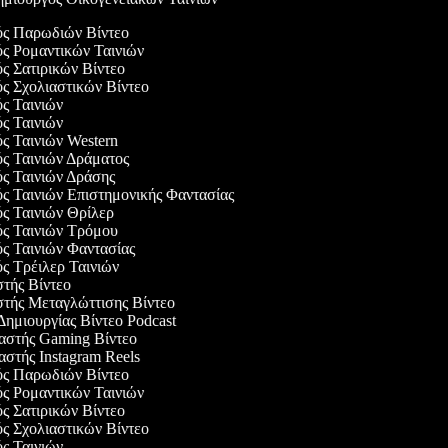
γός Παρωδιών Βίντεο
ός Ρομαντικών Ταινιών
ός Σατιρικών Βίντεο
ός Σχολιαστικών Βίντεο
ός Ταινιών
ός Ταινιών
ός Ταινιών Western
ός Ταινιών Δράματος
ός Ταινιών Δράσης
ός Ταινιών Επιστημονικής Φαντασίας
ός Ταινιών Θρίλερ
ός Ταινιών Τρόμου
ός Ταινιών Φαντασίας
ός Τρέιλερ Ταινιών
στής Βίντεο
στής Μεταγλώττισης Βίντεο
 Δημιουργίας Βίντεο Podcast
υαστής Gaming Βίντεο
αστής Instagram Reels
γός Παρωδιών Βίντεο
ός Ρομαντικών Ταινιών
ός Σατιρικών Βίντεο
ός Σχολιαστικών Βίντεο
ός Ταινιών