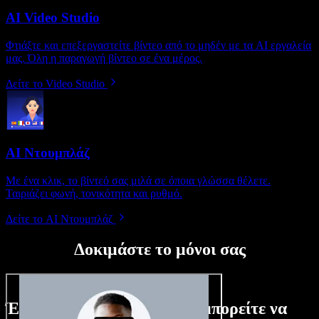
AI Video Studio
Φτιάξτε και επεξεργαστείτε βίντεο από το μηδέν με τα AI εργαλεία
μας. Όλη η παραγωγή βίντεο σε ένα μέρος.
Δείτε το Video Studio
AI Ντουμπλάζ
Με ένα κλικ, το βίντεό σας μιλά σε όποια γλώσσα θέλετε.
Ταιριάζει φωνή, τονικότητα και ρυθμό.
Δείτε το AI Ντουμπλάζ
Δοκιμάστε το μόνοι σας
Ένα μικρό δείγμα από όσα μπορείτε να