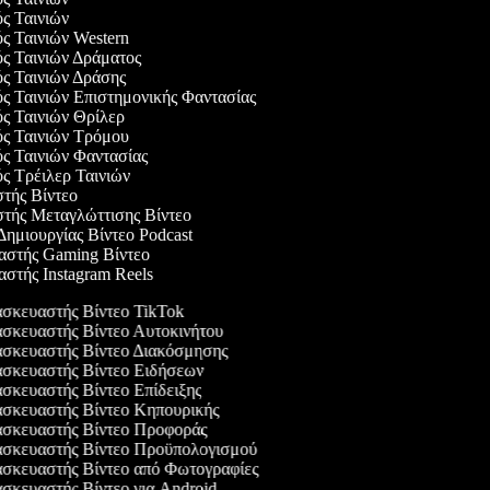
ός Ταινιών
ός Ταινιών Western
ός Ταινιών Δράματος
ός Ταινιών Δράσης
ός Ταινιών Επιστημονικής Φαντασίας
ός Ταινιών Θρίλερ
ός Ταινιών Τρόμου
ός Ταινιών Φαντασίας
ός Τρέιλερ Ταινιών
στής Βίντεο
στής Μεταγλώττισης Βίντεο
 Δημιουργίας Βίντεο Podcast
υαστής Gaming Βίντεο
αστής Instagram Reels
σκευαστής Βίντεο TikTok
σκευαστής Βίντεο Αυτοκινήτου
σκευαστής Βίντεο Διακόσμησης
σκευαστής Βίντεο Ειδήσεων
κευαστής Βίντεο Επίδειξης
σκευαστής Βίντεο Κηπουρικής
σκευαστής Βίντεο Προφοράς
σκευαστής Βίντεο Προϋπολογισμού
σκευαστής Βίντεο από Φωτογραφίες
κευαστής Βίντεο για Android