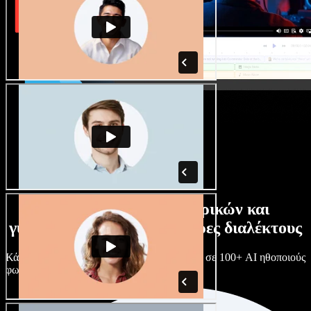
Τεράστια συλλογή ανδρικών και
γυναικείων φωνών με άπειρες διαλέκτους
Κάθε έργο είναι μοναδικό. Διάλεξε ανάμεσα σε 100+ AI ηθοποιούς
φωνής & διαλέκτους και κάν’ τους όπως θες.