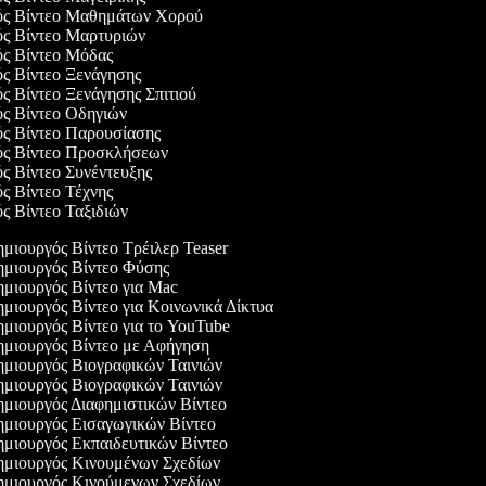
γός Βίντεο Μαθημάτων Χορού
ός Βίντεο Μαρτυριών
ός Βίντεο Μόδας
ός Βίντεο Ξενάγησης
ός Βίντεο Ξενάγησης Σπιτιού
ός Βίντεο Οδηγιών
ός Βίντεο Παρουσίασης
γός Βίντεο Προσκλήσεων
ός Βίντεο Συνέντευξης
ός Βίντεο Τέχνης
ός Βίντεο Ταξιδιών
μιουργός Βίντεο Τρέιλερ Teaser
μιουργός Βίντεο Φύσης
μιουργός Βίντεο για Mac
μιουργός Βίντεο για Κοινωνικά Δίκτυα
μιουργός Βίντεο για το YouTube
μιουργός Βίντεο με Αφήγηση
μιουργός Βιογραφικών Ταινιών
μιουργός Βιογραφικών Ταινιών
μιουργός Διαφημιστικών Βίντεο
μιουργός Εισαγωγικών Βίντεο
μιουργός Εκπαιδευτικών Βίντεο
μιουργός Κινουμένων Σχεδίων
μιουργός Κινούμενων Σχεδίων