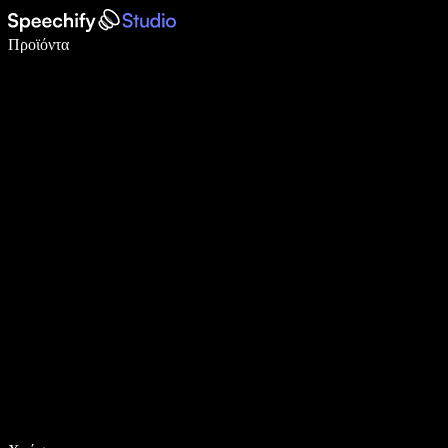
Γράψτε 5× πιο γρήγορα με φωνητική πληκτρολόγηση
Προϊόντα
Μάθετε περισσότερα