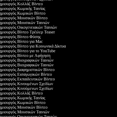
μιουργός Κολλάζ Βίντεο
μιουργός Κωμικής Ταινίας
μιουργός Κωμικών Βίντεο
μιουργός Μουσικών Βίντεο
μιουργός Μουσικών Ταινιών
μιουργός Οικογενειακών Ταινιών
μιουργός Βίντεο Τρέιλερ Teaser
μιουργός Βίντεο Φύσης
μιουργός Βίντεο για Mac
μιουργός Βίντεο για Κοινωνικά Δίκτυα
μιουργός Βίντεο για το YouTube
μιουργός Βίντεο με Αφήγηση
μιουργός Βιογραφικών Ταινιών
μιουργός Βιογραφικών Ταινιών
μιουργός Διαφημιστικών Βίντεο
μιουργός Εισαγωγικών Βίντεο
μιουργός Εκπαιδευτικών Βίντεο
μιουργός Κινουμένων Σχεδίων
μιουργός Κινούμενων Σχεδίων
μιουργός Κολλάζ Βίντεο
μιουργός Κωμικής Ταινίας
μιουργός Κωμικών Βίντεο
μιουργός Μουσικών Βίντεο
μιουργός Μουσικών Ταινιών
μιουργός Οικογενειακών Ταινιών