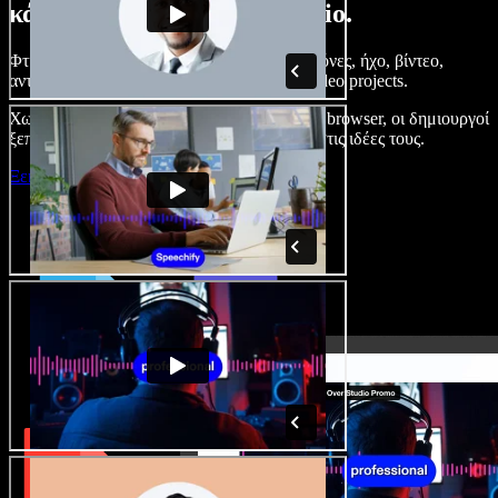
κάνετε με το Speechify Studio.
Φτιάξτε voice overs, προσθέστε δωρεάν εικόνες, ήχο, βίντεο,
αντιγραφή φωνής – ολοκληρωμένα audio/video projects.
Χωρίς καμπύλη εκμάθησης και με όλα στον browser, οι δημιουργοί
ξεπερνούν τα κλασικά όρια και δίνουν ζωή στις ιδέες τους.
Ξεκινήστε με το Studio