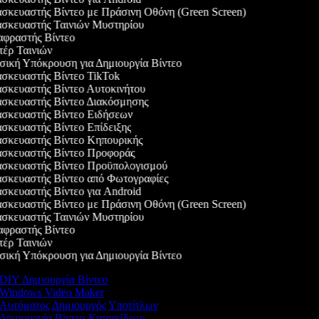
κευαστής Βίντεο με Πράσινη Οθόνη (Green Screen)
σκευαστής Ταινιών Μυστηρίου
φραστής Βίντεο
έρ Ταινιών
ική Υπόκρουση για Δημιουργία Βίντεο
σκευαστής Βίντεο TikTok
σκευαστής Βίντεο Αυτοκινήτου
σκευαστής Βίντεο Διακόσμησης
σκευαστής Βίντεο Ειδήσεων
κευαστής Βίντεο Επίδειξης
σκευαστής Βίντεο Κηπουρικής
σκευαστής Βίντεο Προφοράς
σκευαστής Βίντεο Προϋπολογισμού
σκευαστής Βίντεο από Φωτογραφίες
κευαστής Βίντεο για Android
κευαστής Βίντεο με Πράσινη Οθόνη (Green Screen)
σκευαστής Ταινιών Μυστηρίου
φραστής Βίντεο
έρ Ταινιών
ική Υπόκρουση για Δημιουργία Βίντεο
DIY Δημιουργία Βίντεο
Windows Video Maker
Αυτόματος Δημιουργός Υποτίτλων
Δημιουργία Βίντεο Κατοικίδιων