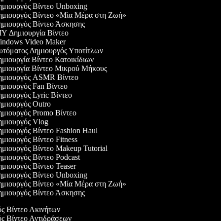
μιουργός Βίντεο Unboxing
μιουργός Βίντεο «Μία Μέρα στη Ζωή»
μιουργός Βίντεο Άσκησης
Y Δημιουργία Βίντεο
ndows Video Maker
τόματος Δημιουργός Υποτίτλων
μιουργία Βίντεο Κατοικίδιων
μιουργία Βίντεο Μικρού Μήκους
μιουργός ASMR Βίντεο
μιουργός Fan Βίντεο
μιουργός Lyric Βίντεο
μιουργός Outro
μιουργός Promo Βίντεο
μιουργός Vlog
μιουργός Βίντεο Fashion Haul
μιουργός Βίντεο Fitness
μιουργός Βίντεο Makeup Tutorial
μιουργός Βίντεο Podcast
μιουργός Βίντεο Teaser
μιουργός Βίντεο Unboxing
μιουργός Βίντεο «Μία Μέρα στη Ζωή»
μιουργός Βίντεο Άσκησης
ός Βίντεο Ακινήτων
ός Βίντεο Αντιδράσεων