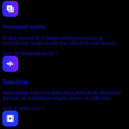
Αντιγραφή φωνής
Φτιάξτε ποιοτικά AI αντίγραφα ανθρώπινων φωνών σε
δευτερόλεπτα. Χωρίς εγκατάσταση, κατευθείαν στον browser.
Δείτε την Αντιγραφή φωνής
Voice Over
Δημιουργήστε voice overs ανθρώπινης ποιότητας σε πραγματικό
χρόνο με AI. Αφήγηση για κείμενα, βίντεο – σε κάθε στυλ.
Δείτε το Voice Over