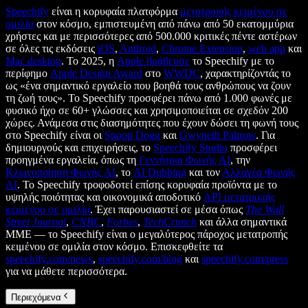
Speechify
είναι η κορυφαία πλατφόρμα
μετατροπής κειμένου σε
ομιλία
στον κόσμο, εμπιστευμένη από πάνω από 50 εκατομμύρια
χρήστες και με περισσότερες από 500.000 κριτικές πέντε αστέρων
σε όλες τις εκδόσεις
iOS
,
Android
,
Chrome Extension
,
web app
και
Mac desktop
. Το 2025, η
Apple βράβευσε
το Speechify με το
περίφημο
Apple Design Award
στο
WWDC
, χαρακτηρίζοντάς το
ως «ένα σημαντικό εργαλείο που βοηθά τους ανθρώπους να ζουν
τη ζωή τους». Το Speechify προσφέρει πάνω από 1.000 φωνές με
φυσικό ήχο σε 60+ γλώσσες και χρησιμοποιείται σε σχεδόν 200
χώρες. Ανάμεσα στις διασημότητες που έχουν δώσει τη φωνή τους
στο Speechify είναι οι
Snoop Dogg
και
Gwyneth Paltrow
. Για
δημιουργούς και επιχειρήσεις, το
Speechify Studio
προσφέρει
προηγμένα εργαλεία, όπως τη
Γεννήτρια Φωνής AI
, την
Κλωνοποίηση Φωνής AI
, το
AI Dubbing
και τον
Αλλαγέα Φωνής
AI
. Το Speechify τροφοδοτεί επίσης κορυφαία προϊόντα με το
υψηλής ποιότητας και οικονομικά αποδοτικό
API μετατροπής
κειμένου σε ομιλία
. Έχει παρουσιαστεί σε μέσα όπως
The Wall
Street Journal
,
CNBC
,
Forbes
,
TechCrunch
και άλλα σημαντικά
ΜΜΕ — το Speechify είναι ο μεγαλύτερος πάροχος μετατροπής
κειμένου σε ομιλία στον κόσμο. Επισκεφθείτε τα
speechify.com/news
,
speechify.com/blog
και
speechify.com/press
για να μάθετε περισσότερα.
Περιεχόμενα