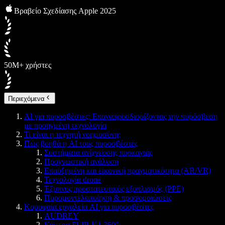
Βραβείο Σχεδίασης Apple 2025
50M+ χρήστες
Περιεχόμενα
AI για πυροσβέστες: Επαναπροσδιορίζοντας την πυρόσβεση
με προηγμένη τεχνολογία
Τι είναι η τεχνητή νοημοσύνη;
Πώς βοηθά η AI τους πυροσβέστες
Συστήματα ανίχνευσης πυρκαγιάς
Προγνωστική ανάλυση
Επαυξημένη και εικονική πραγματικότητα (AR/VR)
Τεχνολογία drone
Έξυπνος προστατευτικός εξοπλισμός (PPE)
Πυρομοντελοποίηση & προσομοιώσεις
Κορυφαία εργαλεία AI για πυροσβέστες
AUDREY
Κάμερα FLIR K1 360°