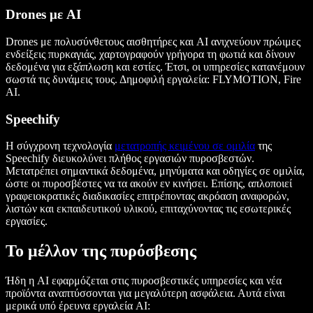
Drones με AI
Drones με πολυσύνθετους αισθητήρες και AI ανιχνεύουν πρώιμες
ενδείξεις πυρκαγιάς, χαρτογραφούν γρήγορα τη φωτιά και δίνουν
δεδομένα για εξάπλωση και εστίες. Έτσι, οι υπηρεσίες κατανέμουν
σωστά τις δυνάμεις τους. Δημοφιλή εργαλεία: FLYMOTION, Fire
AI.
Speechify
Η σύγχρονη τεχνολογία
μετατροπής κειμένου σε ομιλία
της
Speechify διευκολύνει πλήθος εργασιών πυροσβεστών.
Μετατρέπει σημαντικά δεδομένα, μηνύματα και οδηγίες σε ομιλία,
ώστε οι πυροσβέστες να τα ακούν εν κινήσει. Επίσης, απλοποιεί
γραφειοκρατικές διαδικασίες επιτρέποντας ακρόαση αναφορών,
λιστών και εκπαιδευτικού υλικού, επιταχύνοντας τις εσωτερικές
εργασίες.
Το μέλλον της πυρόσβεσης
Ήδη η AI εφαρμόζεται στις πυροσβεστικές υπηρεσίες και νέα
προϊόντα αναπτύσσονται για μεγαλύτερη ασφάλεια. Αυτά είναι
μερικά υπό έρευνα εργαλεία AI: