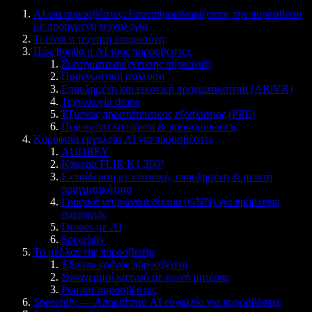
AI για πυροσβέστες: Επαναπροσδιορίζοντας την πυρόσβεση
με προηγμένη τεχνολογία
Τι είναι η τεχνητή νοημοσύνη;
Πώς βοηθά η AI τους πυροσβέστες
Συστήματα ανίχνευσης πυρκαγιάς
Προγνωστική ανάλυση
Επαυξημένη και εικονική πραγματικότητα (AR/VR)
Τεχνολογία drone
Έξυπνος προστατευτικός εξοπλισμός (PPE)
Πυρομοντελοποίηση & προσομοιώσεις
Κορυφαία εργαλεία AI για πυροσβέστες
AUDREY
Κάμερα FLIR K1 360°
Εκπαίδευση με εικονική, επαυξημένη & μεικτή
πραγματικότητα
Γραφικά νευρωνικά δίκτυα (GNN) για πρόβλεψη
πυρκαγιάς
Drones με AI
Speechify
Το μέλλον της πυρόσβεσης
Έξυπνο κράνος πυροσβέστη
Συναγερμοί καπνού με φωνή μητέρας
Ρομπότ πυροσβέστες
Speechify — Απαραίτητο AI εργαλείο για πυροσβέστες