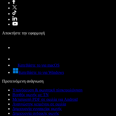
Αποκτήστε την εφαρμογή
Κατεβάστε το για macOS
Κατεβάστε το για Windows
Προτεινόμενη ανάγνωση
Υπαγόρευση & φωνητική πληκτρολόγηση
Βοηθός φωνής με ΤΝ
Μετατροπή PDF σε ομιλία για Android
Αναγνώστης κειμένου σε ομιλία
Δημιουργία γυναικείας φωνής
Δημιουργία ανδρικής φωνής