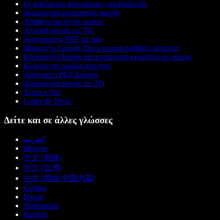
Οι καλύτεροι αναγνώστες για δυσλεξία
Δημιουργία ρομποτικής φωνής
Anime κείμενο σε ομιλία
Αλλαγή φωνής με ΤΝ
Αναγνώστης PDF με ήχο
Μπορεί το Google Docs να μου διαβάζει κείμενο;
Επέκταση Chrome για μετατροπή κειμένου σε ομιλία
Κείμενο σε ομιλία στα χίντι
Ανάγνωση PDF δυνατά
Δημιουργία φωνής με ΤΝ
Texto a Voz
Leitor de Texto
Δείτε και σε άλλες γλώσσες
العربية
Magyar
中文 (简体)
中文 (台灣)
中文 (简体 中国大陆)
Čeština
Dansk
Nederlands
English