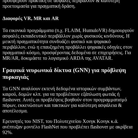
προσφέρουν πρακτική σε ασφαλές περιβάλλον & καλύτερη
προετοιμασία για πραγματική δράση.
Διαφορές VR, MR και AR
Τα εικονικά προγράμματα (π.χ. FLAIM, HumuloVR) δημιουργούν
ασφαλές εκπαιδευτικό περιβάλλον χωρίς φυσικούς κινδύνους. Η
μεικτή πραγματικότητα συνδυάζει φυσικό και ψηφιακό
περιβάλλον, ενώ η επαυξημένη προβάλλει ψηφιακές οδηγίες στον
πραγματικό κόσμο, προσφέροντας δεδομένα σε επιχειρήσεις. Για
MR/AR, δοκιμάστε το λογισμικό ARDA της AVATAR.
Γραφικά νευρωνικά δίκτυα (GNN) για πρόβλεψη
πυρκαγιάς
Τα GNN αναλύουν εκτενή δεδομένα ιστορικών συμβάντων,
καιρού, δομών κλπ. για να προβλέπουν εξάπλωση φωτιάς ή
flashover. Αυτές οι προβλέψεις βοηθούν στον προγραμματισμό
πόρων, εκκενώσεων και τακτικών για καλύτερη ασφάλεια &
αποτέλεσμα.
Ερευνητές του NIST, του Πολυτεχνείου Χονγκ Κονγκ κ.ά.
ανέπτυξαν μοντέλο FlashNet που προβλέπει flashover με ακρίβεια
92%.