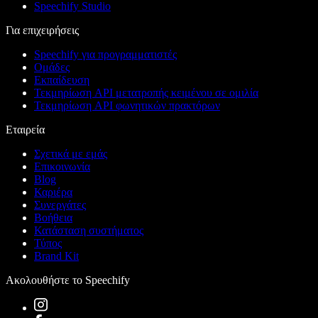
Speechify Studio
Για επιχειρήσεις
Speechify για προγραμματιστές
Ομάδες
Εκπαίδευση
Τεκμηρίωση API μετατροπής κειμένου σε ομιλία
Τεκμηρίωση API φωνητικών πρακτόρων
Εταιρεία
Σχετικά με εμάς
Επικοινωνία
Blog
Καριέρα
Συνεργάτες
Βοήθεια
Κατάσταση συστήματος
Τύπος
Brand Kit
Ακολουθήστε το Speechify