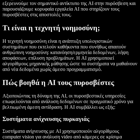
εξερευνούμε τον σημαντικό αντίκτυπο της AI στην πυρόσβεση και
παρουσιάζουμε κορυφαία εργαλεία AI που στηρίζουν τους
πυροσβέστες στις αποστολές τους.
Τι είναι η τεχνητή νοημοσύνη;
Η τεχνητή νοημοσύνη είναι η ανάπτυξη υπολογιστικών
συστημάτων που εκτελούν καθήκοντα που συνήθως απαιτούν
ανθρώπινη νοημοσύνη: κατανόηση/ερμηνεία δεδομένων, λήψη
αποφάσεων, επίλυση προβλημάτων. Η AI χρησιμοποιεί
αλγορίθμους μηχανικής μάθησης ώστε τα συστήματα να μαθαίνουν
από νέα δεδομένα χωρίς άμεσο προγραμματισμό.
Πώς βοηθά η AI τους πυροσβέστες
Αξιοποιώντας τη δύναμη της AI, οι πυροσβεστικές υπηρεσίες
επωφελούνται από ανάλυση δεδομένων σε πραγματικό χρόνο για
βελτιωμένη άμεση αντίδραση. Η AI συμβάλλει ως εξής:
Συστήματα ανίχνευσης πυρκαγιάς
Συστήματα ανίχνευσης με AI χρησιμοποιούν αλγορίθμους
computer vision για ανάλυση video από κάμερες σε κρίσιμα