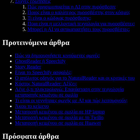
Συχνές ερωτήσεις
Πώς χρησιμοποιείται η AI στην πυρόσβεση;
Ποιος είναι ο καλύτερος πυροσβέστης στον κόσμο;
Τι είναι ο κώδικας πυρόσβεσης;
Ποια είναι η μελλοντική τεχνολογία για πυροσβέστες;
Μπορεί η AI να αντικαταστήσει τους πυροσβέστες;
Προτεινόμενα άρθρα
Πώς να δημιουργήσετε κινούμενες φωνές;
GhostReader ή Speechify
Story Reader
Είναι το Speechify ασφαλές;
Ο απόλυτος οδηγός για το NaturalReader και οι κριτικές του
Κόστος NaturalReader: Αξίζει;
Λέγε ό,τι πληκτρολογώ: Επανάσταση στην τεχνολογία
μετατροπής κειμένου σε ομιλία
Τι είναι οι γεννήτριες φωνής με AI και πώς λειτουργούν;
Άκου το κείμενο
Μετατροπή κειμένου σε ομιλία σε HP laptop
Μετατροπή κειμένου σε ομιλία με το Twilio
Μετατροπή κειμένου σε ομιλία σε Huawei
Πρόσφατα άρθρα