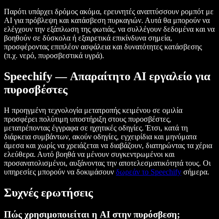
Παρότι υπάρχει δρόμος ακόμα, ερευνητές αναπτύσσουν ρομπότ με
AI για πρόβλεψη και κατάσβεση πυρκαγιών. Αυτά θα μπορούν να
ελέγχουν την εξάπλωση της φωτιάς, να συλλέγουν δεδομένα και να
βοηθούν σε δύσκολα ή εξαιρετικά επικίνδυνα σημεία,
προσφέροντας επιπλέον ασφάλεια και δυνατότητες κατάσβεσης
(π.χ. νερό, πυροσβεστικά υγρά).
Speechify — Απαραίτητο AI εργαλείο για
πυροσβέστες
Η προηγμένη τεχνολογία μετατροπής κειμένου σε ομιλία
προσφέρει πολύτιμη υποστήριξη στους πυροσβέστες,
μετατρέποντας έγγραφα σε ηχητικές οδηγίες. Έτσι, κατά τη
διάρκεια συμβάντων, ακούν οδηγίες, εγχειρίδια και μηνύματα
άμεσα και χωρίς να χρειάζεται να διαβάζουν, διατηρώντας τα χέρια
ελεύθερα. Αυτό βοηθά να μένουν συγκεντρωμένοι και
προσανατολισμένοι, αυξάνοντας την αποτελεσματικότητά τους. Οι
υπηρεσίες μπορούν να δοκιμάσουν
δωρεάν το Speechify
σήμερα.
Συχνές ερωτήσεις
Πώς χρησιμοποιείται η AI στην πυρόσβεση;