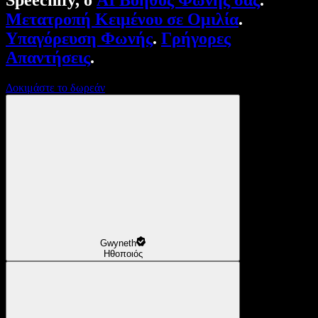
Speechify, ο
AI Βοηθός Φωνής σας
.
Μετατροπή Κειμένου σε Ομιλία
.
Υπαγόρευση Φωνής
.
Γρήγορες
Απαντήσεις
.
Δοκιμάστε το δωρεάν
Gwyneth
Ηθοποιός