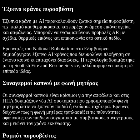
Έξυπνο κράνος πυροσβέστη
Έξυπνα κράνη με AI παρακολουθούν ζωτικά σημεία πυροσβέστη,
π.χ. παλμό και θερμοκρασία, και παρέχουν άμεση εικόνα υγείας
και ασφάλειας. Μπορούν να ενσωματώνουν προβολές AR με
σχέδια, θερμικές εικόνες και επικοινωνία στο οπτικό πεδίο.
Ερευνητές του National Robotarium στο Εδιμβούργο
δημιούργησαν έξυπνο AI κράνος που διευκολύνει πλοήγηση σε
έντονο καπνό κι επιταχύνει διασώσεις. Η τεχνολογία δοκιμάστηκε
με τη Scottish Fire and Rescue Service, αλλά παραμένει ακόμη σε
επίπεδο ιδέας.
Συναγερμοί καπνού με φωνή μητέρας
Οι συναγερμοί καπνού είναι κρίσιμοι για την ασφάλεια και στις
ΗΠΑ δοκιμάζουν νέα AI συστήματα που χρησιμοποιούν φωνή
μητέρας ώστε να ξυπνούν παιδιά ή ενοίκους ταχύτερα. Έρευνες
δείχνουν πως η φωνή μητέρας τριπλασιάζει τις πιθανότητες
αφύπνισης των παιδιών συγκριτικά με συμβατικούς συναγερμούς
και μειώνει τον χρόνο εκκένωσης.
Ρομπότ πυροσβέστες