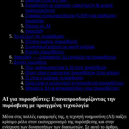
Εκπαίδευση με εικονική, επαυξημένη & μεικτή
πραγματικότητα
Γραφικά νευρωνικά δίκτυα (GNN) για πρόβλεψη
πυρκαγιάς
Drones με AI
Speechify
Το μέλλον της πυρόσβεσης
Έξυπνο κράνος πυροσβέστη
Συναγερμοί καπνού με φωνή μητέρας
Ρομπότ πυροσβέστες
Speechify — Απαραίτητο AI εργαλείο για πυροσβέστες
Συχνές ερωτήσεις
Πώς χρησιμοποιείται η AI στην πυρόσβεση;
Ποιος είναι ο καλύτερος πυροσβέστης στον κόσμο;
Τι είναι ο κώδικας πυρόσβεσης;
Ποια είναι η μελλοντική τεχνολογία για πυροσβέστες;
Μπορεί η AI να αντικαταστήσει τους πυροσβέστες;
AI για πυροσβέστες: Επαναπροσδιορίζοντας την
πυρόσβεση με προηγμένη τεχνολογία
Μέσα στις πολλές εφαρμογές της, η τεχνητή νοημοσύνη (AI) παίζει
κρίσιμο ρόλο στον εκσυγχρονισμό της πυρόσβεσης και στην
ενίσχυση των δυνατοτήτων των διασωστών. Σε αυτό το άρθρο,