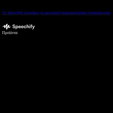
Το Speechify λανσάρει τη φωνητική πληκτρολόγηση (υπαγόρευση)
Γράψτε 5× πιο γρήγορα με φωνητική πληκτρολόγηση
Προϊόντα
Μάθετε περισσότερα