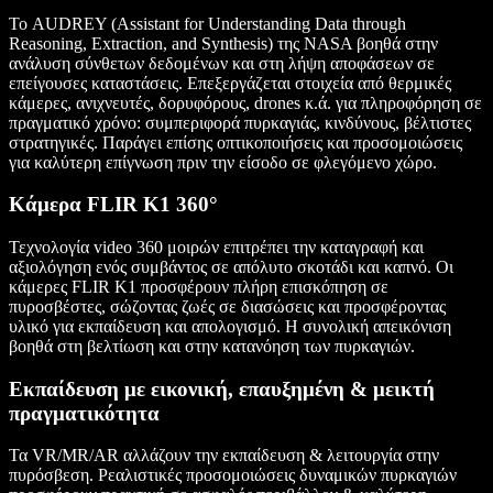
Το AUDREY (Assistant for Understanding Data through
Reasoning, Extraction, and Synthesis) της NASA βοηθά στην
ανάλυση σύνθετων δεδομένων και στη λήψη αποφάσεων σε
επείγουσες καταστάσεις. Επεξεργάζεται στοιχεία από θερμικές
κάμερες, ανιχνευτές, δορυφόρους, drones κ.ά. για πληροφόρηση σε
πραγματικό χρόνο: συμπεριφορά πυρκαγιάς, κινδύνους, βέλτιστες
στρατηγικές. Παράγει επίσης οπτικοποιήσεις και προσομοιώσεις
για καλύτερη επίγνωση πριν την είσοδο σε φλεγόμενο χώρο.
Κάμερα FLIR K1 360°
Τεχνολογία video 360 μοιρών επιτρέπει την καταγραφή και
αξιολόγηση ενός συμβάντος σε απόλυτο σκοτάδι και καπνό. Οι
κάμερες FLIR K1 προσφέρουν πλήρη επισκόπηση σε
πυροσβέστες, σώζοντας ζωές σε διασώσεις και προσφέροντας
υλικό για εκπαίδευση και απολογισμό. Η συνολική απεικόνιση
βοηθά στη βελτίωση και στην κατανόηση των πυρκαγιών.
Εκπαίδευση με εικονική, επαυξημένη & μεικτή
πραγματικότητα
Τα VR/MR/AR αλλάζουν την εκπαίδευση & λειτουργία στην
πυρόσβεση. Ρεαλιστικές προσομοιώσεις δυναμικών πυρκαγιών