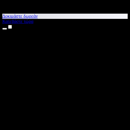
Δοκιμάστε δωρεάν
Κατεβάστε τώρα
Προϊόντα
Κείμενο σε Ομιλία
Εφαρμογές για iPhone & iPad
Εφαρμογή για Android
Επέκταση για Chrome
Επέκταση για Edge
Web εφαρμογή
Εφαρμογή για Mac
Εφαρμογή για Windows