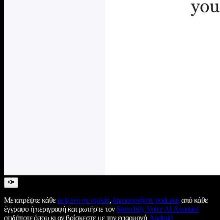
Μετατρέψτε κάθε
κείμενο σε ομιλία
,
δημιουργήστε podcasts
από κάθε
έγγραφο ή περιγραφή και ρωτήστε τον
Speechify Voice AI Assistant
οτιδήποτε όπου κι αν βρίσκεστε με την εφαρμογή
Android