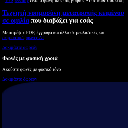
Το Speechify
είναι ο φωνητικός σας βοηθός AI σε κάθε συσκευή
Τεχνητή νοημοσύνη μετατροπής κειμένου
σε ομιλία
που διαβάζει για εσάς
Μετατρέψτε PDF, έγγραφα και άλλα σε ρεαλιστικές και
εκφραστικές
φωνές AI
Δοκιμάστε δωρεάν
Φωνές με φυσική χροιά
Ακούστε φωνές με φυσικό τόνο
Δοκιμάστε δωρεάν