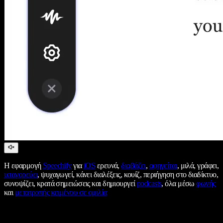
Η εφαρμογή
Speechify
για
iOS
ερευνά,
διαβάζει
,
αφηγείται
, μιλά, γράφει,
υπαγορεύει
, ψυχαγωγεί, κάνει διαλέξεις, κουίζ, περιήγηση στο διαδίκτυο,
συνοψίζει, κρατά σημειώσεις και δημιουργεί
podcasts
, όλα μέσω
φωνής
και
μετατροπής κειμένου σε ομιλία