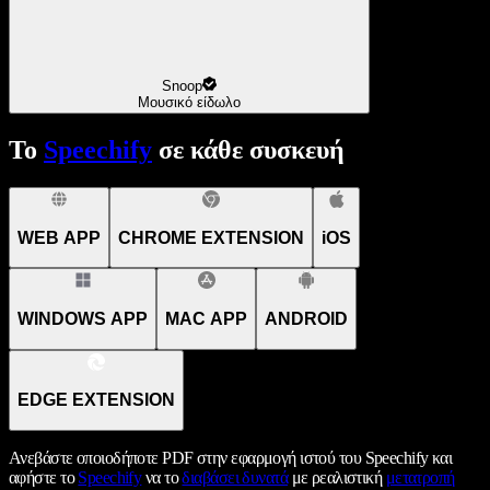
Snoop
Μουσικό είδωλο
Το
Speechify
σε κάθε συσκευή
WEB APP
CHROME EXTENSION
iOS
WINDOWS APP
MAC APP
ANDROID
EDGE EXTENSION
Ανεβάστε οποιοδήποτε PDF στην εφαρμογή ιστού του Speechify και
αφήστε το
Speechify
να το
διαβάσει δυνατά
με ρεαλιστική
μετατροπή