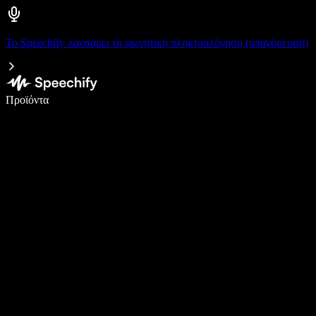
Το Speechify λανσάρει τη φωνητική πληκτρολόγηση (υπαγόρευση)
Γράψτε 5× πιο γρήγορα με φωνητική πληκτρολόγηση
Προϊόντα
Μάθετε περισσότερα