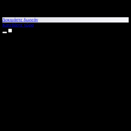
Δοκιμάστε δωρεάν
Κατεβάστε τώρα
Προϊόντα
Κείμενο σε Ομιλία
Εφαρμογές για iPhone & iPad
Εφαρμογή για Android
Επέκταση για Chrome
Επέκταση για Edge
Web εφαρμογή
Εφαρμογή για Mac
Εφαρμογή για Windows