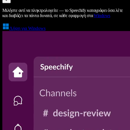
Μιλήστε αντί να πληκτρολογείτε — το Speechify καταγράφει όσα λέτε
και διαβάζει τα πάντα δυνατά, σε κάθε εφαρμογή στα
Windows
Λήψη για Windows