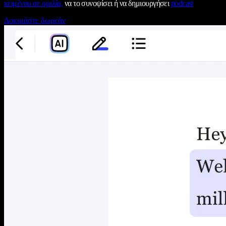
κειμένου σε ομιλία,
να το συνοψίσει ή να δημιουργήσει
podcast
Δοκιμάστε δωρεάν