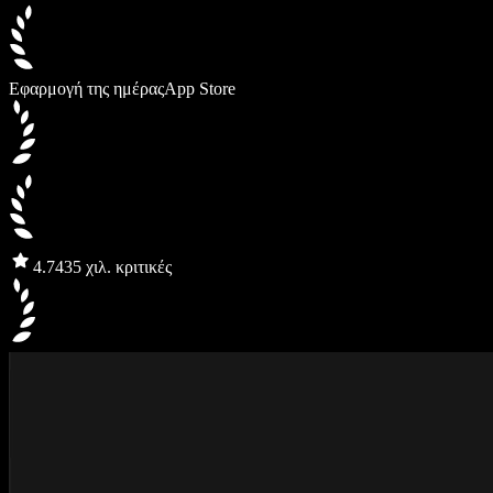
Εφαρμογή της ημέρας
App Store
4.7
435 χιλ. κριτικές