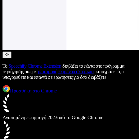
Το
Speechify
Chrome Extension
διαβάζει τα πάντα στο πρόγραμμα
περιήγησής σας με
μετατροπή κειμένου σε ομιλία
, καταγράφει ό,τι
υπαγορεύετε και απαντά σε ερωτήσεις για όσα διαβάζετε
Προσθήκη στο Chrome
Αγαπημένη εφαρμογή 2023
από το Google Chrome