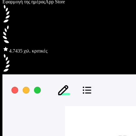
Εφαρμογή της ημέρας
App Store
4.7
435 χιλ. κριτικές