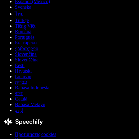
Español (México)
Svenska
ไทย
Türkçe
Tiếng Việt
Română
Português
Български
ქართული
Slovenčina
Slovenščina
Eesti
Hrvatski
Lietuvių
עברית
Bahasa Indonesia
বাংলা
Català
Bahasa Melayu
اردو
Προτιμήσεις cookies