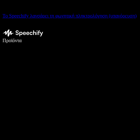
Το Speechify λανσάρει τη φωνητική πληκτρολόγηση (υπαγόρευση)
Γράψτε 5× πιο γρήγορα με φωνητική πληκτρολόγηση
Προϊόντα
Μάθετε περισσότερα