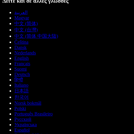
Δείτε και σε άλλες γλώσσες
العربية
Magyar
中文 (简体)
中文 (台灣)
中文 (简体 中国大陆)
Čeština
Dansk
Nederlands
English
Français
Suomi
Deutsch
हिन्दी
Italiano
日本語
한국어
Norsk bokmål
Polski
Português Brasileiro
Русский
Українська
Español