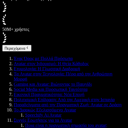
50M+ χρήστες
Περιεχόμενα
Ένας Όρος με Πολλά Πρόσωπα
Avatar στον Ινδουισμό: Η Θεία Κάθοδος
Ετυμολογία: Η Γλωσσική Διαδρομή
Τα Avatar στην Τεχνολογία: Πέρα από την Ανθρώπινη
Μορφή
Gaming και Avatar: Βιώνοντας το Παιχνίδι
Social Media και Προσωπική Ταυτότητα
Εικονική Πραγματικότητα: Νέα Εποχή
Πολιτισμική Επίδραση: Από την Αμερική στην Ισπανία
Παραδείγματα από την Πραγματική Ζωή: Avatar σε Δράση
Το Διαρκώς Εξελισσόμενο Avatar
Speechify Ai Avatar
Συχνές Ερωτήσεις για τα Avatar
Ποια είναι η πραγματική σημασία του avatar;