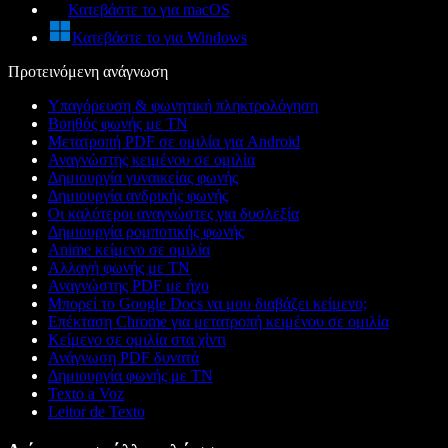
Κατεβάστε το για macOS
Κατεβάστε το για Windows
Προτεινόμενη ανάγνωση
Υπαγόρευση & φωνητική πληκτρολόγηση
Βοηθός φωνής με ΤΝ
Μετατροπή PDF σε ομιλία για Android
Αναγνώστης κειμένου σε ομιλία
Δημιουργία γυναικείας φωνής
Δημιουργία ανδρικής φωνής
Οι καλύτεροι αναγνώστες για δυσλεξία
Δημιουργία ρομποτικής φωνής
Anime κείμενο σε ομιλία
Αλλαγή φωνής με ΤΝ
Αναγνώστης PDF με ήχο
Μπορεί το Google Docs να μου διαβάζει κείμενο;
Επέκταση Chrome για μετατροπή κειμένου σε ομιλία
Κείμενο σε ομιλία στα χίντι
Ανάγνωση PDF δυνατά
Δημιουργία φωνής με ΤΝ
Texto a Voz
Leitor de Texto