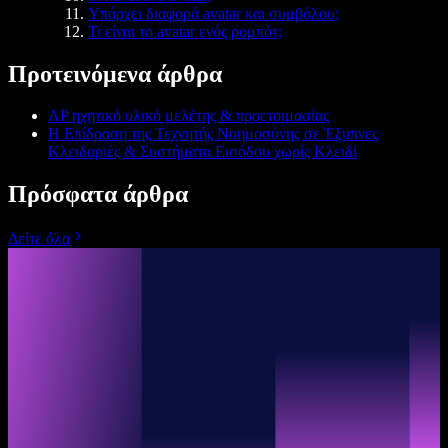
Υπάρχει διαφορά avatar και συμβόλου;
Τι είναι το avatar ενός ρομπότ;
Προτεινόμενα άρθρα
AP ηχητικό υλικό μελέτης & προετοιμασίας
Η Επίδραση της Τεχνητής Νοημοσύνης σε Έξυπνες
Κλειδαριές & Συστήματα Εισόδου χωρίς Κλειδί
Πρόσφατα άρθρα
Δείτε όλα