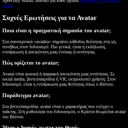
Speechify Studio, ιδανικό για κάθε ομάδα.
Δοκιμάστε το δωρεάν
τώρα!
Συχνές Ερωτήσεις για τα Avatar
Ποια είναι η πραγματική σημασία του avatar;
Στα σανσκριτικά «avatāra» σημαίνει κάθοδος θεότητας στη γη,
συνήθως στον Ινδουισμό. Πιο γενικά, είναι η εκδήλωση,
ενσάρκωση ή απεικόνιση μιας έννοιας ή οντότητας.
Πώς ορίζεται το avatar;
Avatar είναι φυσική ή ψηφιακή απεικόνιση μιας οντότητας. Σε
social media, βιντεοπαιχνίδια ή VR, εκπροσωπεί χρήστη. Στον
Ινδουισμό, είναι η ενσάρκωση μιας θεότητας όπως ο Βίσνου.
Παράδειγμα avatar;
Στα βιντεοπαιχνίδια, avatar είναι ο χαρακτήρας που ελέγχει ο
παίκτης. Στη μυθολογία του Ινδουισμού, ο Κρίσνα θεωρείται avatar
του Βίσνου.
Ήταν ο Ιησούς avatar του Θεού;