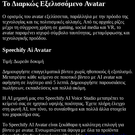
Το Διαρκώς Εξελισσόμενο Avatar
Ο ορισμός του avatar εξελίσσεται, παράλληλα με την πρόοδο της
τεχνολογίας και τις πολιτισμικές αλλαγές. Από τις αρχαίες ρίζες
μέχρι τη σύγχρονη χρήση σε gaming, social media και VR, το
avatar παραμένει ισχυρό σύμβολο ταυτότητας, μεταμόρφωσης και
τεχνολογικής προόδου.
Speechify Ai Avatar
Τιμή: Δωρεάν δοκιμή
Δημιουργήστε επαγγελματικά βίντεο χωρίς ηθοποιούς ή εξοπλισμό.
Μετατρέψτε κάθε κείμενο σε ποιοτικό βίντεο με AI avatar και
αφήγηση σε λιγότερο από 5 λεπτά. Δημιουργήστε παρουσιάσεις
πωλήσεων, εκπαιδεύσεις και πολλά ακόμη.
Η AI μηχανή μας στο Speechify AI Voice Studio μετατρέπει το
κείμενό σας σε ηχητικό υψηλής ποιότητας. Έχετε πλήρη έλεγχο
στη φωνή AI, τον τόνο, το συναίσθημα και πολλά άλλα στοιχεία
του χαρακτήρα σας.
Το Speechify AI Avatar είναι ξεκάθαρα η καλύτερη επιλογή για
βίντεο με avatar. Ενσωματώνεται άψογα με όλα τα προϊόντα