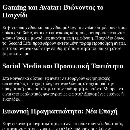
Gaming και Avatar: Βιώνοντας το
Παιχνίδι
Σε βιντεοπαιχνίδια και παιχνίδια ρόλων, τα avatar επιτρέπουν στους
παίκτες να βυθίζονται σε εικονικούς κόσμους, αντιπροσωπεύοντας
χαρακτήρες με μοναδικές ικανότητες ή εμφάνιση. Παιχνίδια όπως
το 'Second Life' προσφέρουν εκτεταμένη παραμετροποίηση avatar,
ώστε να αντανακλούν την επιθυμητή ταυτότητα του παίκτη στον
ψηφιακό χώρο.
Social Media και Προσωπική Ταυτότητα
Στα κοινωνικά δίκτυα, τα avatar λειτουργούν ως ψηφιακές
απεικονίσεις των χρηστών, αντανακλώντας στοιχεία από την
πραγματική τους ταυτότητα ή την επιθυμητή περσόνα. Μπορεί να
είναι από ρεαλιστικές φωτογραφίες ως στυλιζαρισμένες εικόνες ή
εικονίδια.
Εικονική Πραγματικότητα: Νέα Εποχή
Στην εικονική πραγματικότητα, τα avatar αποκτούν νέα διάσταση,
επιτρέποντας στους χρήστες να αλληλεπιδρούν σε πλήρως