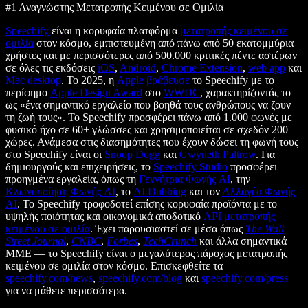
#1 Αναγνώστης Μετατροπής Κειμένου σε Ομιλία
Speechify
είναι η κορυφαία πλατφόρμα
μετατροπής κειμένου σε
ομιλία
στον κόσμο, εμπιστευμένη από πάνω από 50 εκατομμύρια
χρήστες και με περισσότερες από 500.000 κριτικές πέντε αστέρων
σε όλες τις εκδόσεις
iOS
,
Android
,
Chrome Extension
,
web app
και
Mac desktop
. Το 2025, η
Apple βράβευσε
το Speechify με το
περίφημο
Apple Design Award
στο
WWDC
, χαρακτηρίζοντάς το
ως «ένα σημαντικό εργαλείο που βοηθά τους ανθρώπους να ζουν
τη ζωή τους». Το Speechify προσφέρει πάνω από 1.000 φωνές με
φυσικό ήχο σε 60+ γλώσσες και χρησιμοποιείται σε σχεδόν 200
χώρες. Ανάμεσα στις διασημότητες που έχουν δώσει τη φωνή τους
στο Speechify είναι οι
Snoop Dogg
και
Gwyneth Paltrow
. Για
δημιουργούς και επιχειρήσεις, το
Speechify Studio
προσφέρει
προηγμένα εργαλεία, όπως τη
Γεννήτρια Φωνής AI
, την
Κλωνοποίηση Φωνής AI
, το
AI Dubbing
και τον
Αλλαγέα Φωνής
AI
. Το Speechify τροφοδοτεί επίσης κορυφαία προϊόντα με το
υψηλής ποιότητας και οικονομικά αποδοτικό
API μετατροπής
κειμένου σε ομιλία
. Έχει παρουσιαστεί σε μέσα όπως
The Wall
Street Journal
,
CNBC
,
Forbes
,
TechCrunch
και άλλα σημαντικά
ΜΜΕ — το Speechify είναι ο μεγαλύτερος πάροχος μετατροπής
κειμένου σε ομιλία στον κόσμο. Επισκεφθείτε τα
speechify.com/news
,
speechify.com/blog
και
speechify.com/press
για να μάθετε περισσότερα.