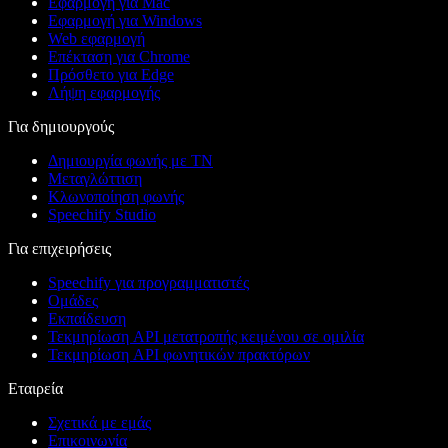
Εφαρμογή για Mac
Εφαρμογή για Windows
Web εφαρμογή
Επέκταση για Chrome
Πρόσθετο για Edge
Λήψη εφαρμογής
Για δημιουργούς
Δημιουργία φωνής με ΤΝ
Μεταγλώττιση
Κλωνοποίηση φωνής
Speechify Studio
Για επιχειρήσεις
Speechify για προγραμματιστές
Ομάδες
Εκπαίδευση
Τεκμηρίωση API μετατροπής κειμένου σε ομιλία
Τεκμηρίωση API φωνητικών πρακτόρων
Εταιρεία
Σχετικά με εμάς
Επικοινωνία