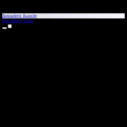
Δοκιμάστε δωρεάν
Κατεβάστε τώρα
Προϊόντα
Κείμενο σε Ομιλία
Εφαρμογές για iPhone & iPad
Εφαρμογή για Android
Επέκταση για Chrome
Επέκταση για Edge
Web εφαρμογή
Εφαρμογή για Mac
Εφαρμογή για Windows