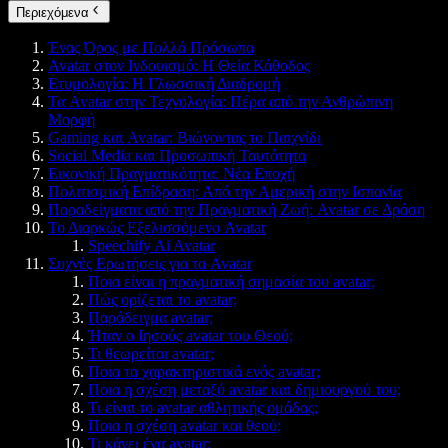
Περιεχόμενα
Ένας Όρος με Πολλά Πρόσωπα
Avatar στον Ινδουισμό: Η Θεία Κάθοδος
Ετυμολογία: Η Γλωσσική Διαδρομή
Τα Avatar στην Τεχνολογία: Πέρα από την Ανθρώπινη
Μορφή
Gaming και Avatar: Βιώνοντας το Παιχνίδι
Social Media και Προσωπική Ταυτότητα
Εικονική Πραγματικότητα: Νέα Εποχή
Πολιτισμική Επίδραση: Από την Αμερική στην Ισπανία
Παραδείγματα από την Πραγματική Ζωή: Avatar σε Δράση
Το Διαρκώς Εξελισσόμενο Avatar
Speechify Ai Avatar
Συχνές Ερωτήσεις για τα Avatar
Ποια είναι η πραγματική σημασία του avatar;
Πώς ορίζεται το avatar;
Παράδειγμα avatar;
Ήταν ο Ιησούς avatar του Θεού;
Τι θεωρείται avatar;
Ποια τα χαρακτηριστικά ενός avatar;
Ποια η σχέση μεταξύ avatar και δημιουργού του;
Τι είναι το avatar αθλητικής ομάδας;
Ποια η σχέση avatar και θεού;
Τι κάνει ένα avatar;