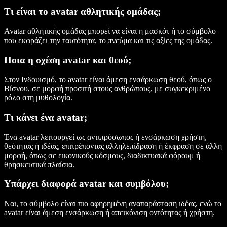
Τι είναι το avatar αθλητικής ομάδας;
Avatar αθλητικής ομάδας μπορεί να είναι η μασκότ ή το σύμβολο
που εκφράζει την ταυτότητα, το πνεύμα και τις αξίες της ομάδας.
Ποια η σχέση avatar και θεού;
Στον Ινδουισμό, το avatar είναι άμεση ενσάρκωση θεού, όπως ο
Βίσνου, σε μορφή προσιτή στους ανθρώπους, με συγκεκριμένο
ρόλο στη μυθολογία.
Τι κάνει ένα avatar;
Ένα avatar λειτουργεί ως αντιπρόσωπος ή ενσάρκωση χρήστη,
θεότητας ή ιδέας, επιτρέποντας αλληλεπίδραση ή έκφραση σε άλλη
μορφή, όπως σε εικονικούς κόσμους, διαδικτυακά φόρουμ ή
θρησκευτικά πλαίσια.
Υπάρχει διαφορά avatar και συμβόλου;
Ναι, το σύμβολο είναι πιο αφηρημένη αναπαράσταση ιδέας, ενώ το
avatar είναι άμεση ενσάρκωση ή απεικόνιση οντότητας ή χρήστη.