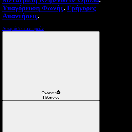
Μετατροπή Κειμένου σε Ομιλία
.
Υπαγόρευση Φωνής
.
Γρήγορες
Απαντήσεις
.
Δοκιμάστε το δωρεάν
Gwyneth
Ηθοποιός