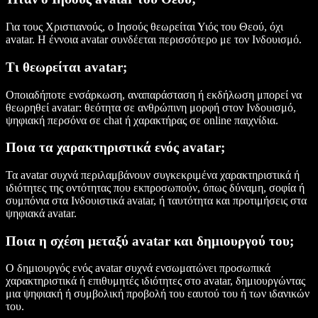
Για τους Χριστιανούς, ο Ιησούς θεωρείται Υιός του Θεού, όχι
avatar. Η έννοια avatar συνδέεται περισσότερο με τον Ινδουισμό.
Τι θεωρείται avatar;
Οποιαδήποτε ενσάρκωση, αναπαράσταση ή εκδήλωση μπορεί να
θεωρηθεί avatar: θεότητα σε ανθρώπινη μορφή στον Ινδουισμό,
ψηφιακή περσόνα σε chat ή χαρακτήρας σε online παιχνίδια.
Ποια τα χαρακτηριστικά ενός avatar;
Τα avatar συχνά περιλαμβάνουν συγκεκριμένα χαρακτηριστικά ή
ιδιότητες της οντότητας που εκπροσωπούν, όπως δύναμη, σοφία ή
συμπόνια στα Ινδουιστικά avatar, ή ταυτότητα και προτιμήσεις στα
ψηφιακά avatar.
Ποια η σχέση μεταξύ avatar και δημιουργού του;
Ο δημιουργός ενός avatar συχνά ενσωματώνει προσωπικά
χαρακτηριστικά ή επιθυμητές ιδιότητες στο avatar, δημιουργώντας
μια ψηφιακή ή συμβολική προβολή του εαυτού του ή των ιδανικών
του.