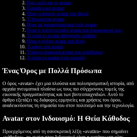
Πώς ορίζεται το avatar;
Παράδειγμα avatar;
Ήταν ο Ιησούς avatar του Θεού;
Τι θεωρείται avatar;
Ποια τα χαρακτηριστικά ενός avatar;
Ποια η σχέση μεταξύ avatar και δημιουργού του;
Τι είναι το avatar αθλητικής ομάδας;
Ποια η σχέση avatar και θεού;
Τι κάνει ένα avatar;
Υπάρχει διαφορά avatar και συμβόλου;
Τι είναι το avatar ενός ρομπότ;
Ένας Όρος με Πολλά Πρόσωπα
Ο όρος «avatar» έχει μια πλούσια και πολυπρισματική ιστορία, από
αρχαία πνευματικά πλαίσια ως τους πιο σύγχρονους τομείς της
εικονικής πραγματικότητας και των βιντεοπαιχνιδιών. Αυτό το
άρθρο εξετάζει τις διάφορες ερμηνείες και χρήσεις του όρου,
αναδεικνύοντας τη σημασία του στον πολιτισμό και την τεχνολογία.
Avatar στον Ινδουισμό: Η Θεία Κάθοδος
Προερχόμενος από τη σανσκριτική λέξη «avatāra» που σημαίνει
«κάθοδος», το avatar στον Ινδουισμό είναι η ενσάρκωση μίας