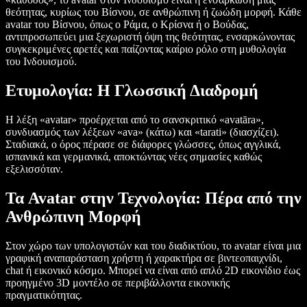
θεότητας, κυρίως του Βίσνου, σε ανθρώπινη ή ζωώδη μορφή. Κάθε
avatar του Βίσνου, όπως ο Ράμα, ο Κρίσνα ή ο Βούδας,
αντιπροσωπεύει μια ξεχωριστή όψη της θεότητας, ενσαρκώνοντας
συγκεκριμένες αρετές και παίζοντας καίριο ρόλο στη μυθολογία
του Ινδουισμού.
Ετυμολογία: Η Γλωσσική Διαδρομή
Η λέξη «avatar» προέρχεται από το σανσκριτικό «avatāra»,
συνδυασμός των λέξεων «ava» (κάτω) και «tarati» (διασχίζει).
Σταδιακά, ο όρος πέρασε σε διάφορες γλώσσες, όπως αγγλικά,
ισπανικά και γερμανικά, αποκτώντας νέες σημασίες καθώς
εξελισσόταν.
Τα Avatar στην Τεχνολογία: Πέρα από την
Ανθρώπινη Μορφή
Στον χώρο των υπολογιστών και του διαδικτύου, το avatar είναι μια
γραφική αναπαράσταση χρήστη ή χαρακτήρα σε βιντεοπαιχνίδι,
chat ή εικονικό κόσμο. Μπορεί να είναι από απλό 2D εικονίδιο έως
προηγμένο 3D μοντέλο σε περιβάλλοντα εικονικής
πραγματικότητας.