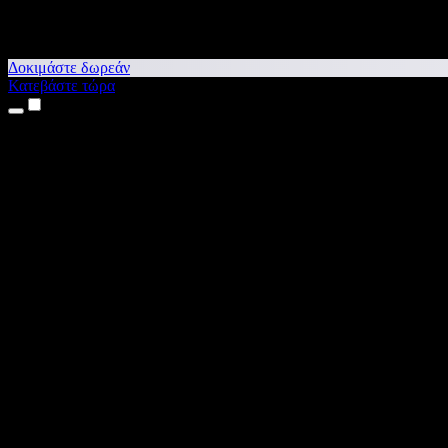
Δοκιμάστε δωρεάν
Κατεβάστε τώρα
Προϊόντα
Κείμενο σε Ομιλία
Εφαρμογές για iPhone & iPad
Εφαρμογή για Android
Επέκταση για Chrome
Επέκταση για Edge
Web εφαρμογή
Εφαρμογή για Mac
Εφαρμογή για Windows