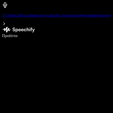
Το Speechify λανσάρει τη φωνητική πληκτρολόγηση (υπαγόρευση)
Γράψτε 5× πιο γρήγορα με φωνητική πληκτρολόγηση
Προϊόντα
Μάθετε περισσότερα