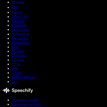
Svenska
ไทย
Türkçe
Tiếng Việt
Română
Português
Български
ქართული
Slovenčina
Slovenščina
Eesti
Hrvatski
Ελληνικά
Lietuvių
עברית
বাংলা
Català
Bahasa Melayu
اردو
Preferensi Cookie
Ketentuan Layanan