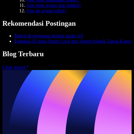
Apa beda avatar dan simbol?
Apa itu avatar robot?
Rekomendasi Postingan
Materi & persiapan belajar audio AP
Dampak AI pada Smart Lock dan Sistem Masuk Tanpa Kunci
Blog Terbaru
Lihat semua