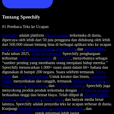
Tentang Speechify
#1 Pembaca Teks ke Ucapan
Speechify
adalah platform
teks ke ucapan
terkemuka di dunia,
dipercaya oleh lebih dari 50 juta pengguna dan didukung oleh lebih
dari 500.000 ulasan bintang lima di berbagai aplikasi teks ke ucapan
iOS
,
Android
,
Ekstensi Chrome
,
aplikasi web
, dan
desktop Mac
.
Pada tahun 2025,
Apple memberikan
Speechify penghargaan
terhormat
Apple Design Award
di
WWDC
, menyebutnya sebagai
“sumber penting yang membantu orang menjalani hidup mereka.”
Speechify menawarkan 1.000+ suara alami dalam 60+ bahasa dan
digunakan di hampir 200 negara. Suara selebriti termasuk
Snoop
Dogg
dan
Gwyneth Paltrow
. Untuk kreator dan bisnis,
Speechify
Studio
menyediakan alat canggih, termasuk
AI Voice Generator
,
AI
Voice Cloning
,
AI Dubbing
, dan
AI Voice Changer
. Speechify juga
menyokong produk-produk terkemuka dengan
API teks ke ucapan
berkualitas tinggi dan hemat biaya. Telah diliput di
The Wall Street
Journal
,
CNBC
,
Forbes
,
TechCrunch
, dan banyak media besar
lainnya, Speechify adalah penyedia teks ke ucapan terbesar di dunia.
Kunjungi
speechify.com/news
,
speechify.com/blog
, dan
speechify.com/press
untuk informasi lebih lanjut.