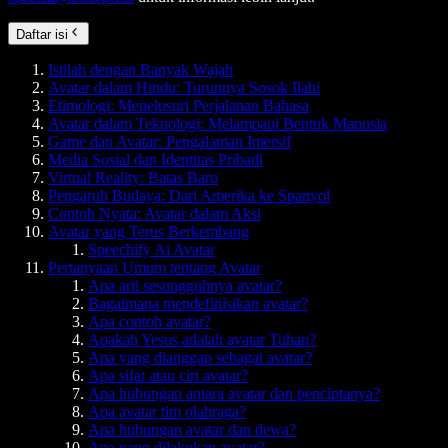
Daftar isi
Istilah dengan Banyak Wajah
Avatar dalam Hindu: Turunnya Sosok Ilahi
Etimologi: Menelusuri Perjalanan Bahasa
Avatar dalam Teknologi: Melampaui Bentuk Manusia
Game dan Avatar: Pengalaman Imersif
Media Sosial dan Identitas Pribadi
Virtual Reality: Batas Baru
Pengaruh Budaya: Dari Amerika ke Spanyol
Contoh Nyata: Avatar dalam Aksi
Avatar yang Terus Berkembang
Speechify Ai Avatar
Pertanyaan Umum tentang Avatar
Apa arti sesungguhnya avatar?
Bagaimana mendefinisikan avatar?
Apa contoh avatar?
Apakah Yesus adalah avatar Tuhan?
Apa yang dianggap sebagai avatar?
Apa sifat atau ciri avatar?
Apa hubungan antara avatar dan penciptanya?
Apa avatar tim olahraga?
Apa hubungan avatar dan dewa?
Apa yang dilakukan avatar?