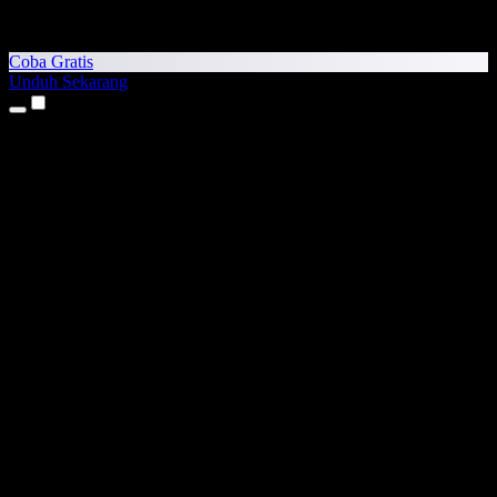
Coba Gratis
Unduh Sekarang
Produk
Teks ke Suara
Aplikasi iPhone & iPad
Aplikasi Android
Ekstensi Chrome
Ekstensi Edge
Aplikasi Web
Aplikasi Mac
Aplikasi Windows