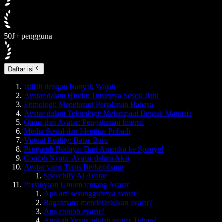
50J+ pengguna
Daftar isi
Istilah dengan Banyak Wajah
Avatar dalam Hindu: Turunnya Sosok Ilahi
Etimologi: Menelusuri Perjalanan Bahasa
Avatar dalam Teknologi: Melampaui Bentuk Manusia
Game dan Avatar: Pengalaman Imersif
Media Sosial dan Identitas Pribadi
Virtual Reality: Batas Baru
Pengaruh Budaya: Dari Amerika ke Spanyol
Contoh Nyata: Avatar dalam Aksi
Avatar yang Terus Berkembang
Speechify Ai Avatar
Pertanyaan Umum tentang Avatar
Apa arti sesungguhnya avatar?
Bagaimana mendefinisikan avatar?
Apa contoh avatar?
Apakah Yesus adalah avatar Tuhan?