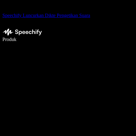
Speechify Luncurkan Dikte Pengetikan Suara
Menulis 5× lebih cepat dengan dikte suara
Produk
Pelajari lebih lanjut