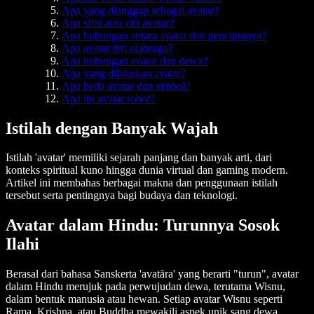
Apa yang dianggap sebagai avatar?
Apa sifat atau ciri avatar?
Apa hubungan antara avatar dan penciptanya?
Apa avatar tim olahraga?
Apa hubungan avatar dan dewa?
Apa yang dilakukan avatar?
Apa beda avatar dan simbol?
Apa itu avatar robot?
Istilah dengan Banyak Wajah
Istilah 'avatar' memiliki sejarah panjang dan banyak arti, dari
konteks spiritual kuno hingga dunia virtual dan gaming modern.
Artikel ini membahas berbagai makna dan penggunaan istilah
tersebut serta pentingnya bagi budaya dan teknologi.
Avatar dalam Hindu: Turunnya Sosok
Ilahi
Berasal dari bahasa Sanskerta 'avatāra' yang berarti "turun", avatar
dalam Hindu merujuk pada perwujudan dewa, terutama Wisnu,
dalam bentuk manusia atau hewan. Setiap avatar Wisnu seperti
Rama, Krishna, atau Buddha mewakili aspek unik sang dewa,