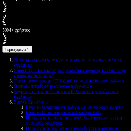
50M+ χρήστες
Περιεχόμενα
Καλύτερο εργαλείο ανάγνωσης για μη φυσικούς ομιλητές
αγγλικών
Speechify—Το καλύτερο εργαλείο ανάγνωσης αγγλικών για
μη φυσικούς ομιλητές
Γιατί η ανάγνωση με TTS βοηθά όσους μαθαίνουν αγγλικά
Βασικές πτυχές στην ανάγνωση αγγλικών
Εγγραφείτε στο Speechify και βελτιώστε την ανάγνωση
αγγλικών
Συχνές Ερωτήσεις
Είναι το Grammarly καλό για μη φυσικούς ομιλητές;
Είναι το Grammarly κατάλληλο για ESL;
Ποιο είναι το καλύτερο εργαλείο ανάγνωσης για μη
φυσικούς ομιλητές;
Ποια είναι τα καλύτερα εργαλεία για μη φυσικούς