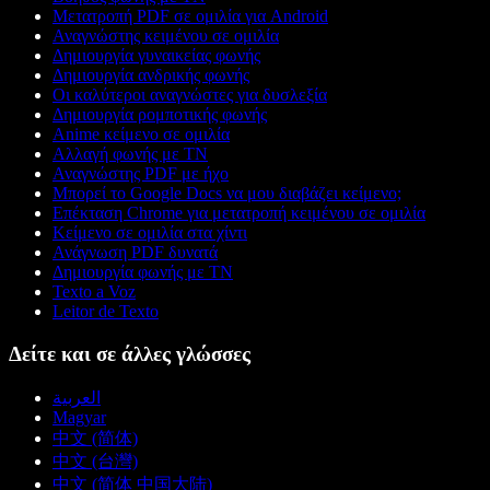
Μετατροπή PDF σε ομιλία για Android
Αναγνώστης κειμένου σε ομιλία
Δημιουργία γυναικείας φωνής
Δημιουργία ανδρικής φωνής
Οι καλύτεροι αναγνώστες για δυσλεξία
Δημιουργία ρομποτικής φωνής
Anime κείμενο σε ομιλία
Αλλαγή φωνής με ΤΝ
Αναγνώστης PDF με ήχο
Μπορεί το Google Docs να μου διαβάζει κείμενο;
Επέκταση Chrome για μετατροπή κειμένου σε ομιλία
Κείμενο σε ομιλία στα χίντι
Ανάγνωση PDF δυνατά
Δημιουργία φωνής με ΤΝ
Texto a Voz
Leitor de Texto
Δείτε και σε άλλες γλώσσες
العربية
Magyar
中文 (简体)
中文 (台灣)
中文 (简体 中国大陆)