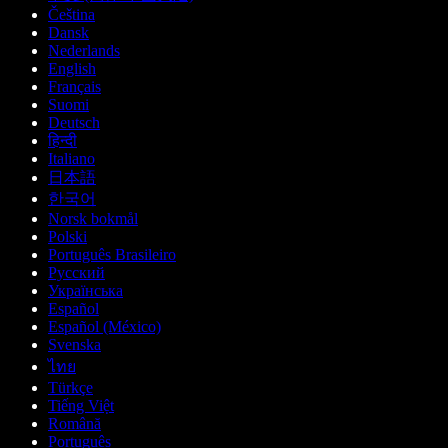
Čeština
Dansk
Nederlands
English
Français
Suomi
Deutsch
हिन्दी
Italiano
日本語
한국어
Norsk bokmål
Polski
Português Brasileiro
Русский
Українська
Español
Español (México)
Svenska
ไทย
Türkçe
Tiếng Việt
Română
Português