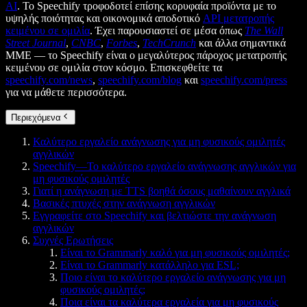
AI
. Το Speechify τροφοδοτεί επίσης κορυφαία προϊόντα με το
υψηλής ποιότητας και οικονομικά αποδοτικό
API μετατροπής
κειμένου σε ομιλία
. Έχει παρουσιαστεί σε μέσα όπως
The Wall
Street Journal
,
CNBC
,
Forbes
,
TechCrunch
και άλλα σημαντικά
ΜΜΕ — το Speechify είναι ο μεγαλύτερος πάροχος μετατροπής
κειμένου σε ομιλία στον κόσμο. Επισκεφθείτε τα
speechify.com/news
,
speechify.com/blog
και
speechify.com/press
για να μάθετε περισσότερα.
Περιεχόμενα
Καλύτερο εργαλείο ανάγνωσης για μη φυσικούς ομιλητές
αγγλικών
Speechify—Το καλύτερο εργαλείο ανάγνωσης αγγλικών για
μη φυσικούς ομιλητές
Γιατί η ανάγνωση με TTS βοηθά όσους μαθαίνουν αγγλικά
Βασικές πτυχές στην ανάγνωση αγγλικών
Εγγραφείτε στο Speechify και βελτιώστε την ανάγνωση
αγγλικών
Συχνές Ερωτήσεις
Είναι το Grammarly καλό για μη φυσικούς ομιλητές;
Είναι το Grammarly κατάλληλο για ESL;
Ποιο είναι το καλύτερο εργαλείο ανάγνωσης για μη
φυσικούς ομιλητές;
Ποια είναι τα καλύτερα εργαλεία για μη φυσικούς