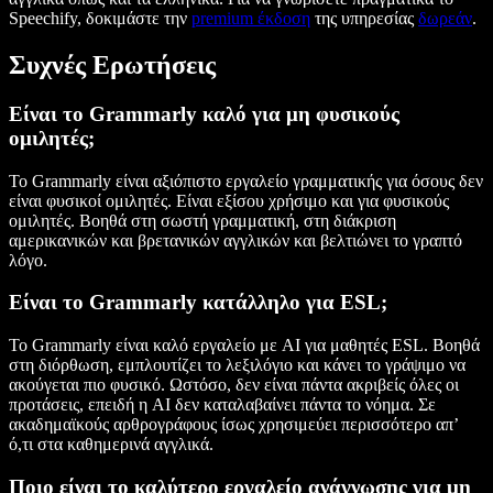
Speechify, δοκιμάστε την
premium έκδοση
της υπηρεσίας
δωρεάν
.
Συχνές Ερωτήσεις
Είναι το Grammarly καλό για μη φυσικούς
ομιλητές;
Το Grammarly είναι αξιόπιστο εργαλείο γραμματικής για όσους δεν
είναι φυσικοί ομιλητές. Είναι εξίσου χρήσιμο και για φυσικούς
ομιλητές. Βοηθά στη σωστή γραμματική, στη διάκριση
αμερικανικών και βρετανικών αγγλικών και βελτιώνει το γραπτό
λόγο.
Είναι το Grammarly κατάλληλο για ESL;
Το Grammarly είναι καλό εργαλείο με AI για μαθητές ESL. Βοηθά
στη διόρθωση, εμπλουτίζει το λεξιλόγιο και κάνει το γράψιμο να
ακούγεται πιο φυσικό. Ωστόσο, δεν είναι πάντα ακριβείς όλες οι
προτάσεις, επειδή η AI δεν καταλαβαίνει πάντα το νόημα. Σε
ακαδημαϊκούς αρθρογράφους ίσως χρησιμεύει περισσότερο απ’
ό,τι στα καθημερινά αγγλικά.
Ποιο είναι το καλύτερο εργαλείο ανάγνωσης για μη