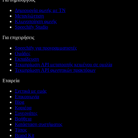
Δημιουργία φωνής με ΤΝ
Μεταγλώττιση
Κλωνοποίηση φωνής
Speechify Studio
Για επιχειρήσεις
Speechify για προγραμματιστές
Ομάδες
Εκπαίδευση
Τεκμηρίωση API μετατροπής κειμένου σε ομιλία
Τεκμηρίωση API φωνητικών πρακτόρων
Εταιρεία
Σχετικά με εμάς
Επικοινωνία
Blog
Καριέρα
Συνεργάτες
Βοήθεια
Κατάσταση συστήματος
Τύπος
Brand Kit