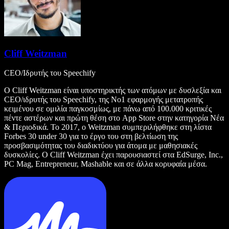
Cliff Weitzman
CEO/Ιδρυτής του Speechify
Ο Cliff Weitzman είναι υποστηρικτής των ατόμων με δυσλεξία και
CEO/ιδρυτής του Speechify, της Νο1 εφαρμογής μετατροπής
κειμένου σε ομιλία παγκοσμίως, με πάνω από 100.000 κριτικές
πέντε αστέρων και πρώτη θέση στο App Store στην κατηγορία Νέα
& Περιοδικά. Το 2017, ο Weitzman συμπεριλήφθηκε στη λίστα
Forbes 30 under 30 για το έργο του στη βελτίωση της
προσβασιμότητας του διαδικτύου για άτομα με μαθησιακές
δυσκολίες. Ο Cliff Weitzman έχει παρουσιαστεί στα EdSurge, Inc.,
PC Mag, Entrepreneur, Mashable και σε άλλα κορυφαία μέσα.