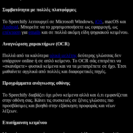
Συμβατότητα με πολλές πλατφόρμες
Το Speechify λειτουργεί σε Microsoft Windows,
iOS
, macOS και
Android
. Μπορείτε να το χρησιμοποιήσετε ως εφαρμογή, ως
επέκταση
για
emails
και σε πολλά ακόμη είδη ψηφιακού κειμένου.
Αναγνώριση χαρακτήρων (OCR)
Πολλά από τα καλύτερα
υλικά μελέτης
δεύτερης γλώσσας δεν
υπάρχουν online ή σε απλό κείμενο. Το OCR σάς επιτρέπει να
«σκανάρετε» φυσικά κείμενα και να τα μετατρέπετε σε ήχο. Έτσι
μαθαίνετε αγγλικά από πολλές και διαφορετικές πηγές.
Προγράμματα ανάγνωσης οθόνης
Το Speechify διαβάζει όχι μόνο κείμενα αλλά και ό,τι εμφανίζεται
στην οθόνη σας. Κάνει τις συσκευές σε ξένες γλώσσες πιο
προσβάσιμες και βοηθά στην εξάσκηση προφοράς και νέων
λέξεων.
Επισήμανση κειμένου