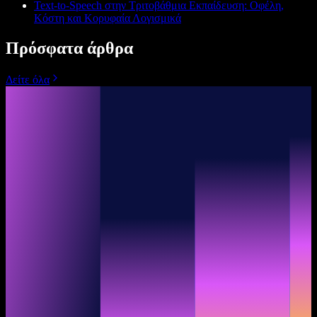
Text-to-Speech στην Τριτοβάθμια Εκπαίδευση: Οφέλη,
Κόστη και Κορυφαία Λογισμικά
Πρόσφατα άρθρα
Δείτε όλα