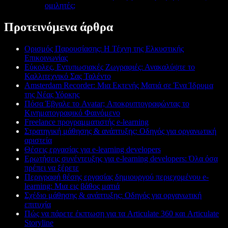
ομιλητές;
Προτεινόμενα άρθρα
Ορισμός Παρουσίασης: Η Τέχνη της Ελκυστικής
Επικοινωνίας
Εύκολες, Εντυπωσιακές Ζωγραφιές: Ανακαλύψτε το
Καλλιτεχνικό Σας Ταλέντο
Amsterdam Recorder: Μια Εκτενής Ματιά σε Ένα Ίδρυμα
της Νέας Υόρκης
Πόσα Έβγαλε το Avatar; Αποκρυπτογραφώντας το
Κινηματογραφικό Φαινόμενο
Freelance προγραμματιστής e-learning
Στρατηγική μάθησης & ανάπτυξης: Οδηγός για οργανωτική
αριστεία
Θέσεις εργασίας για e-learning developers
Ερωτήσεις συνέντευξης για e-learning developers: Όλα όσα
πρέπει να ξέρετε
Περιγραφή θέσης εργασίας δημιουργού περιεχομένου e-
learning: Μια εις βάθος ματιά
Σχέδιο μάθησης & ανάπτυξης: Οδηγός για οργανωτική
επιτυχία
Πώς να πάρετε έκπτωση για τα Articulate 360 και Articulate
Storyline