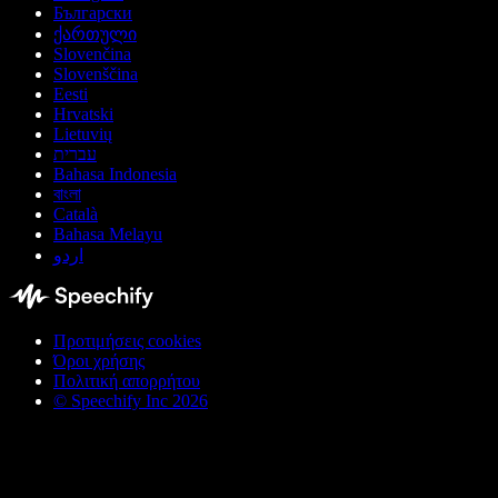
Български
ქართული
Slovenčina
Slovenščina
Eesti
Hrvatski
Lietuvių
עברית
Bahasa Indonesia
বাংলা
Català
Bahasa Melayu
اردو
Προτιμήσεις cookies
Όροι χρήσης
Πολιτική απορρήτου
© Speechify Inc 2026