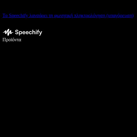
Το Speechify λανσάρει τη φωνητική πληκτρολόγηση (υπαγόρευση)
Γράψτε 5× πιο γρήγορα με φωνητική πληκτρολόγηση
Προϊόντα
Μάθετε περισσότερα