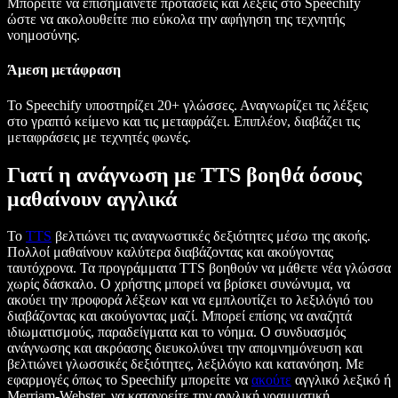
Μπορείτε να επισημαίνετε προτάσεις και λέξεις στο Speechify
ώστε να ακολουθείτε πιο εύκολα την αφήγηση της τεχνητής
νοημοσύνης.
Άμεση μετάφραση
Το Speechify υποστηρίζει 20+ γλώσσες. Αναγνωρίζει τις λέξεις
στο γραπτό κείμενο και τις μεταφράζει. Επιπλέον, διαβάζει τις
μεταφράσεις με τεχνητές φωνές.
Γιατί η ανάγνωση με TTS βοηθά όσους
μαθαίνουν αγγλικά
Το
TTS
βελτιώνει τις αναγνωστικές δεξιότητες μέσω της ακοής.
Πολλοί μαθαίνουν καλύτερα διαβάζοντας και ακούγοντας
ταυτόχρονα. Τα προγράμματα TTS βοηθούν να μάθετε νέα γλώσσα
χωρίς δάσκαλο. Ο χρήστης μπορεί να βρίσκει συνώνυμα, να
ακούει την προφορά λέξεων και να εμπλουτίζει το λεξιλόγιό του
διαβάζοντας και ακούγοντας μαζί. Μπορεί επίσης να αναζητά
ιδιωματισμούς, παραδείγματα και το νόημα. Ο συνδυασμός
ανάγνωσης και ακρόασης διευκολύνει την απομνημόνευση και
βελτιώνει γλωσσικές δεξιότητες, λεξιλόγιο και κατανόηση. Με
εφαρμογές όπως το Speechify μπορείτε να
ακούτε
αγγλικό λεξικό ή
Merriam-Webster, να κατανοείτε την αγγλική γραμματική