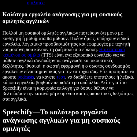
ομιλητές;
Καλύτερο εργαλείο ανάγνωσης για μη φυσικούς
ομιλητές αγγλικών
Πολλοί μη φυσικοί ομιλητές αγγλικών πιστεύουν ότι μόνο με
καθηγητή ή μαθήματα θα μάθουν. Πλέον όμως, υπάρχουν ειδικά
εργαλεία, λογισμικά προσβασιμότητας και εφαρμογές με τεχνητή
νοημοσύνη που κάνουν τη ζωή πολύ πιο εύκολη.
Η μετατροπή
κειμένου σε ομιλία
(TTS) είναι ένα εξαιρετικό εργαλείο για να
μάθετε αγγλικά συνδυάζοντας ανάγνωση και ακουστικές
δεξιότητες. Φυσικά, η σωστή εφαρμογή ή ο σωστός συνδυασμός
εργαλείων είναι σημαντικός για την επιτυχία σας. Είτε προτιμάτε να
ακούτε
podcasts
, να κάνετε
τεστ
, να διαβάζετε υπότιτλους ή λεξικά,
κάποια εργαλεία βοηθούν περισσότερο από άλλα. Δείτε γιατί το
Speechify είναι η κορυφαία επιλογή για όσους θέλουν να
βελτιώσουν την κατανόηση κειμένου και τις ακουστικές δεξιότητες
στα αγγλικά.
Speechify—Το καλύτερο εργαλείο
ανάγνωσης αγγλικών για μη φυσικούς
ομιλητές