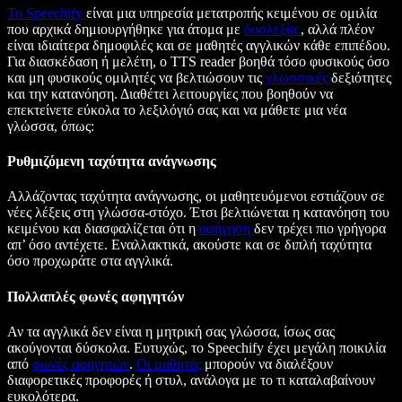
Το Speechify
είναι μια υπηρεσία μετατροπής κειμένου σε ομιλία
που αρχικά δημιουργήθηκε για άτομα με
δυσλεξία
, αλλά πλέον
είναι ιδιαίτερα δημοφιλές και σε μαθητές αγγλικών κάθε επιπέδου.
Για διασκέδαση ή μελέτη, ο TTS reader βοηθά τόσο φυσικούς όσο
και μη φυσικούς ομιλητές να βελτιώσουν τις
γλωσσικές
δεξιότητες
και την κατανόηση. Διαθέτει λειτουργίες που βοηθούν να
επεκτείνετε εύκολα το λεξιλόγιό σας και να μάθετε μια νέα
γλώσσα, όπως:
Ρυθμιζόμενη ταχύτητα ανάγνωσης
Αλλάζοντας ταχύτητα ανάγνωσης, οι μαθητευόμενοι εστιάζουν σε
νέες λέξεις στη γλώσσα-στόχο. Έτσι βελτιώνεται η κατανόηση του
κειμένου και διασφαλίζεται ότι η
αφήγηση
δεν τρέχει πιο γρήγορα
απ’ όσο αντέχετε. Εναλλακτικά, ακούστε και σε διπλή ταχύτητα
όσο προχωράτε στα αγγλικά.
Πολλαπλές φωνές αφηγητών
Αν τα αγγλικά δεν είναι η μητρική σας γλώσσα, ίσως σας
ακούγονται δύσκολα. Ευτυχώς, το Speechify έχει μεγάλη ποικιλία
από
φωνές αφηγητών
.
Οι μαθητές
μπορούν να διαλέξουν
διαφορετικές προφορές ή στυλ, ανάλογα με το τι καταλαβαίνουν
ευκολότερα.