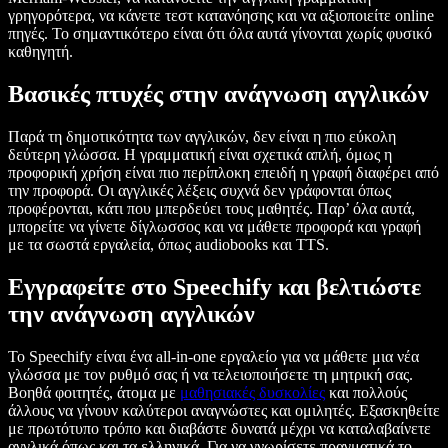
γρηγορότερα, να κάνετε τεστ κατανόησης και να αξιοποιείτε online
πηγές. Το σημαντικότερο είναι ότι όλα αυτά γίνονται χωρίς φυσικό
καθηγητή.
Βασικές πτυχές στην ανάγνωση αγγλικών
Παρά τη δημοτικότητα των αγγλικών, δεν είναι η πιο εύκολη
δεύτερη γλώσσα. Η γραμματική είναι σχετικά απλή, όμως η
προφορική χρήση είναι πιο περίπλοκη επειδή η γραφή διαφέρει από
την προφορά. Οι αγγλικές λέξεις συχνά δεν γράφονται όπως
προφέρονται, κάτι που μπερδεύει τους μαθητές. Παρ’ όλα αυτά,
μπορείτε να γίνετε δίγλωσσος και να μάθετε προφορά και γραφή
με τα σωστά εργαλεία, όπως audiobooks και TTS.
Εγγραφείτε στο Speechify και βελτιώστε
την ανάγνωση αγγλικών
Το Speechify είναι ένα all-in-one εργαλείο για να μάθετε μια νέα
γλώσσα με τον ρυθμό σας ή να τελειοποιήσετε τη μητρική σας.
Βοηθά φοιτητές, άτομα με
μαθησιακές δυσκολίες
και πολλούς
άλλους να γίνουν καλύτεροι αναγνώστες και ομιλητές. Εξασκηθείτε
με πρωτότυπο τρόπο και διαβάστε δυνατά μέχρι να καταλαβαίνετε
αγγλικά όπως και τα ελληνικά. Για να γνωρίσετε πραγματικά το