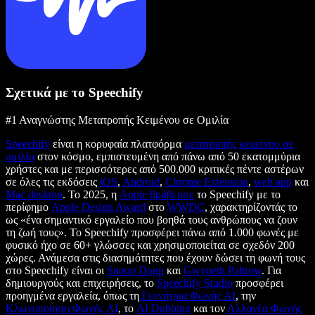
Σχετικά με το Speechify
#1 Αναγνώστης Μετατροπής Κειμένου σε Ομιλία
Speechify
είναι η κορυφαία πλατφόρμα
μετατροπής κειμένου σε
ομιλία
στον κόσμο, εμπιστευμένη από πάνω από 50 εκατομμύρια
χρήστες και με περισσότερες από 500.000 κριτικές πέντε αστέρων
σε όλες τις εκδόσεις
iOS
,
Android
,
Chrome Extension
,
web app
και
Mac desktop
. Το 2025, η
Apple βράβευσε
το Speechify με το
περίφημο
Apple Design Award
στο
WWDC
, χαρακτηρίζοντάς το
ως «ένα σημαντικό εργαλείο που βοηθά τους ανθρώπους να ζουν
τη ζωή τους». Το Speechify προσφέρει πάνω από 1.000 φωνές με
φυσικό ήχο σε 60+ γλώσσες και χρησιμοποιείται σε σχεδόν 200
χώρες. Ανάμεσα στις διασημότητες που έχουν δώσει τη φωνή τους
στο Speechify είναι οι
Snoop Dogg
και
Gwyneth Paltrow
. Για
δημιουργούς και επιχειρήσεις, το
Speechify Studio
προσφέρει
προηγμένα εργαλεία, όπως τη
Γεννήτρια Φωνής AI
, την
Κλωνοποίηση Φωνής AI
, το
AI Dubbing
και τον
Αλλαγέα Φωνής