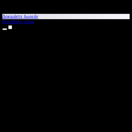
Δοκιμάστε δωρεάν
Κατεβάστε τώρα
Προϊόντα
Κείμενο σε Ομιλία
Εφαρμογές για iPhone & iPad
Εφαρμογή για Android
Επέκταση για Chrome
Επέκταση για Edge
Web εφαρμογή
Εφαρμογή για Mac
Εφαρμογή για Windows