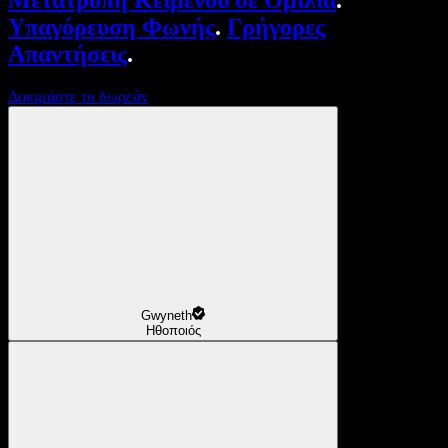
Μετατροπή Κειμένου σε Ομιλία
.
Υπαγόρευση Φωνής
.
Γρήγορες
Απαντήσεις
.
Δοκιμάστε το δωρεάν
Gwyneth
Ηθοποιός