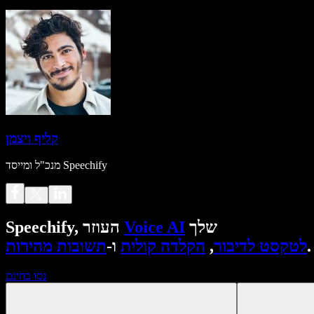
קליף ויצמן
מנכ"ל ומייסד Speechify
שלך
Voice AI
Speechify, העוזר
.
לטקסט לדיבור
,
הקלדה קולית
ו-
תשובות מהירות
נסו בחינם