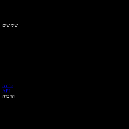
שימושים
הורדה
API
החברה