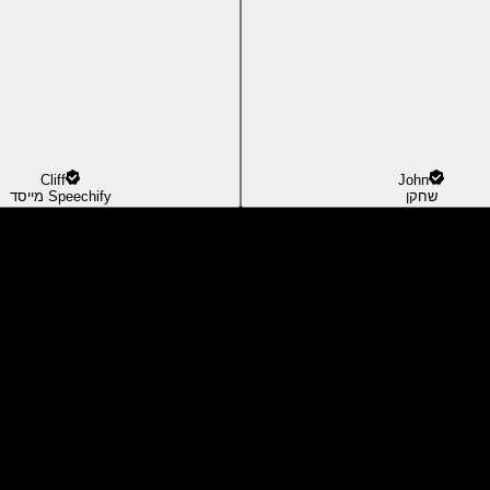
Cliff
John
שחקן
מייסד Speechify