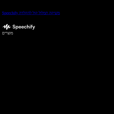
Speechify משיקה תמלול קול להקלדה
לכתוב פי 5 מהר יותר עם הכתבה קולית
מוצרים
למידע נוסף