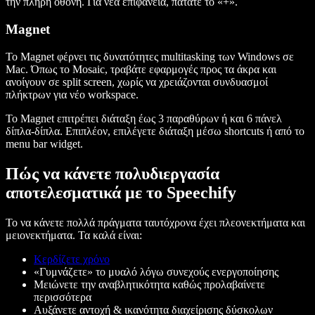
την πλήρη οθόνη. Για νέα επιφάνεια, πατάτε το «+».
Magnet
Το Magnet φέρνει τις δυνατότητες multitasking των Windows σε
Mac. Όπως το Mosaic, τραβάτε εφαρμογές προς τα άκρα και
ανοίγουν σε split screen, χωρίς να χρειάζονται συνδυασμοί
πλήκτρων για νέο workspace.
Το Magnet επιτρέπει διάταξη έως 3 παραθύρων ή και 6 πάνελ
δίπλα-δίπλα. Επιπλέον, επιλέγετε διάταξη μέσω shortcuts ή από το
menu bar widget.
Πώς να κάνετε πολυδιεργασία
αποτελεσματικά με το Speechify
Το να κάνετε πολλά πράγματα ταυτόχρονα έχει πλεονεκτήματα και
μειονεκτήματα. Τα καλά είναι:
Κερδίζετε χρόνο
«Γυμνάζετε» το μυαλό λόγω συνεχούς ενεργοποίησης
Μειώνετε την αναβλητικότητα καθώς προλαβαίνετε
περισσότερα
Αυξάνετε αντοχή & ικανότητα διαχείρισης δύσκολων