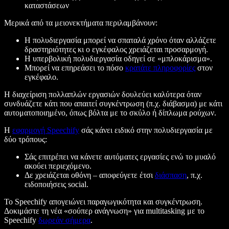
καταστάσεων
Μερικά από τα μειονεκτήματα περιλαμβάνουν:
Η πολυδιεργασία μπορεί να σπαταλά χρόνο όταν αλλάζετε
δραστηριότητες κι ο εγκέφαλος χρειάζεται προσαρμογή.
Η υπερβολική πολυδιεργασία οδηγεί σε «μπλοκάρισμα».
Μπορεί να επηρεάσει το πόσο
κρατάτε πληροφορίες
στον
εγκέφαλο.
Η διαχείριση πολλαπλών εργασιών δουλεύει καλύτερα όταν
συνδυάζετε κάτι που απαιτεί συγκέντρωση (π.χ. διάβασμα) με κάτι
αυτοματοποιημένο, όπως βόλτα με το σκύλο ή δίπλωμα ρούχων.
Η
εφαρμογή Speechify
σάς κάνει ειδικό στην πολυδιεργασία με
δύο τρόπους:
Σάς επιτρέπει να κάνετε αυτόματες εργασίες ενώ το μυαλό
ακούει περιεχόμενο.
Δε χρειάζεται οθόνη – αποφεύγετε έτσι
διάσπαση
, π.χ.
ειδοποιήσεις social.
Το Speechify απογειώνει παραγωγικότητα και συγκέντρωση.
Δοκιμάστε τη νέα «σούπερ ανάγνωση» για multitasking με το
Speechify
δωρεάν σήμερα
.