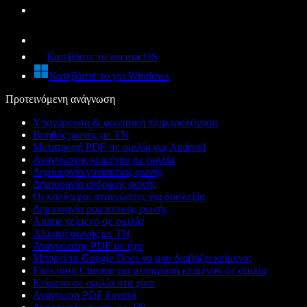
Κατεβάστε το για macOS
Κατεβάστε το για Windows
Προτεινόμενη ανάγνωση
Υπαγόρευση & φωνητική πληκτρολόγηση
Βοηθός φωνής με ΤΝ
Μετατροπή PDF σε ομιλία για Android
Αναγνώστης κειμένου σε ομιλία
Δημιουργία γυναικείας φωνής
Δημιουργία ανδρικής φωνής
Οι καλύτεροι αναγνώστες για δυσλεξία
Δημιουργία ρομποτικής φωνής
Anime κείμενο σε ομιλία
Αλλαγή φωνής με ΤΝ
Αναγνώστης PDF με ήχο
Μπορεί το Google Docs να μου διαβάζει κείμενο;
Επέκταση Chrome για μετατροπή κειμένου σε ομιλία
Κείμενο σε ομιλία στα χίντι
Ανάγνωση PDF δυνατά