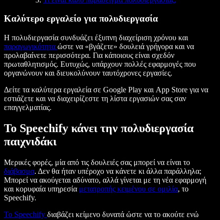
Καλύτερο εργαλείο για πολυδιεργασία
Η πολυδιεργασία συνδυάζει έξυπνη διαχείριση χρόνου και
παραγωγικότητα
ώστε να «βγάζετε» δουλειά γρήγορα και να
προλαβαίνετε περισσότερα. Για κάποιους είναι σχεδόν
πρωταθλητισμός. Ευτυχώς, υπάρχουν πολλές εφαρμογές που
οργανώνουν και διευκολύνουν ταυτόχρονες εργασίες.
Δείτε τα καλύτερα εργαλεία σε Google Play και App Store για να
εστιάζετε και να διαχειρίζεστε τη λίστα εργασιών σας σαν
επαγγελματίας.
Το Speechify κάνει την πολυδιεργασία
παιχνιδάκι
Μερικές φορές, μία από τις δουλειές σας μπορεί να είναι το
διάβασμα
. Δεν θα ήταν υπέροχο να κάνετε κι άλλα παράλληλα;
Μπορεί να ακούγεται αδύνατο, αλλά γίνεται με τη νέα εφαρμογή
και κορυφαία υπηρεσία
μετατροπής κειμένου σε ομιλία
, το
Speechify.
Το Speechify
διαβάζει κείμενο δυνατά ώστε να το ακούτε ενώ