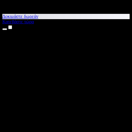
Δοκιμάστε δωρεάν
Κατεβάστε τώρα
Προϊόντα
Κείμενο σε Ομιλία
Εφαρμογές για iPhone & iPad
Εφαρμογή για Android
Επέκταση για Chrome
Επέκταση για Edge
Web εφαρμογή
Εφαρμογή για Mac
Εφαρμογή για Windows