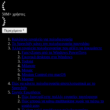
50M+ χρήστες
Περιεχόμενα
Καλύτερο εργαλείο για πολυδιεργασία
Το Speechify κάνει την πολυδιεργασία παιχνιδάκι
Άλλα εργαλεία πολυδιεργασίας που αξίζει να δοκιμάσετε
FancyZones από τα Windows PowerToys
Εικονικά desktops στα Windows
Todoist
Milanote
Mosaic
Mission Control στο macOS
Magnet
Πώς να κάνετε πολυδιεργασία αποτελεσματικά με το
Speechify
Συχνές Ερωτήσεις
Πώς διαχειρίζεστε πολλές εργασίες ταυτόχρονα;
Πώς μπορώ να κάνω multitasking χωρίς να πιέσω το
μυαλό μου;
Τι είναι καλό παράδειγμα πολυδιεργασίας;