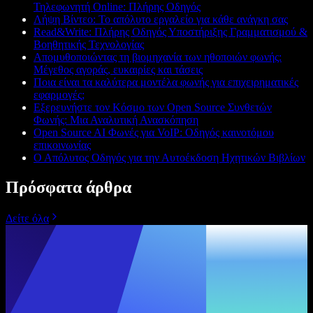
Τηλεφωνητή Online: Πλήρης Οδηγός
Λήψη Βίντεο: Το απόλυτο εργαλείο για κάθε ανάγκη σας
Read&Write: Πλήρης Οδηγός Υποστήριξης Γραμματισμού &
Βοηθητικής Τεχνολογίας
Απομυθοποιώντας τη βιομηχανία των ηθοποιών φωνής:
Μέγεθος αγοράς, ευκαιρίες και τάσεις
Ποια είναι τα καλύτερα μοντέλα φωνής για επιχειρηματικές
εφαρμογές;
Εξερευνήστε τον Κόσμο των Open Source Συνθετών
Φωνής: Μια Αναλυτική Ανασκόπηση
Open Source AI Φωνές για VoIP: Οδηγός καινοτόμου
επικοινωνίας
Ο Απόλυτος Οδηγός για την Αυτοέκδοση Ηχητικών Βιβλίων
Πρόσφατα άρθρα
Δείτε όλα