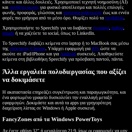
κάνετε και άλλες δουλειές. Χρησιμοποιεί τεχνητή νοημοσύνη (AI)
και
συνθέτει φωνές
για φυσικό αποτέλεσμα και πολλές επιλογές
φωνής, προφοράς, γλώσσας και
ταχύτητα ανάγνωσης
έως και εννέα
φορές πιο γρήγορα από το μέσο όρο. Θυμίζει πολύ τα
ηχοβιβλία
.
Χρησιμοποιήστε το Speechify για να διαβάσετε
έγγραφα
,
άρθρα
,
emails
ή να χαζεύετε τα social, όπως το LinkedIn.
Το Speechify διαβάζει κείμενα στο laptop ή το MacBook σας μέσω
της
επέκτασης Chrome
. Υπάρχει εφαρμογή για
iOS
ώστε να
ακούτε σε iPad/iPhone και για
Android
συσκευές. Αποθηκεύστε
κείμενα στη βιβλιοθήκη Speechify για πρόσβαση παντού, πάντα.
Άλλα εργαλεία πολυδιεργασίας που αξίζει
να δοκιμάσετε
Η ακαταστασία επηρεάζει συγκέντρωση και παραγωγικότητα, και
ένα φορτωμένο γραφείο δυσκολεύει την εναλλαγή μεταξύ
εφαρμογών. Δοκιμάστε και αυτά τα apps για γρηγορότερη
διαχείριση λίστας σε Windows ή Apple συσκευή.
FancyZones από τα Windows PowerToys
Αν έχετε οθόνη 32" ή μεγαλύτερη 21:9, ίσως οι εφαρμογές να μην