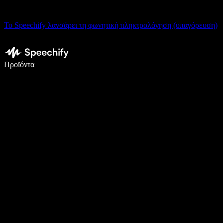
Το Speechify λανσάρει τη φωνητική πληκτρολόγηση (υπαγόρευση)
Γράψτε 5× πιο γρήγορα με φωνητική πληκτρολόγηση
Προϊόντα
Μάθετε περισσότερα