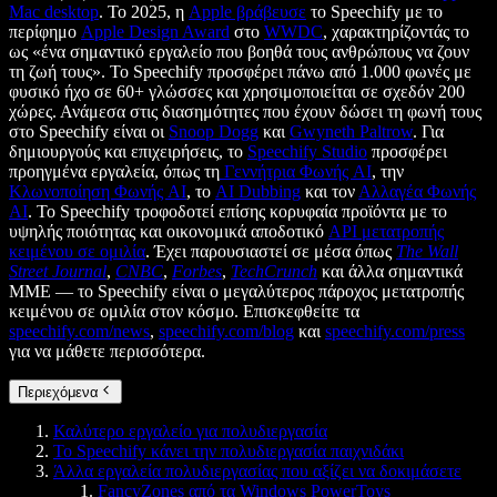
Mac desktop
. Το 2025, η
Apple βράβευσε
το Speechify με το
περίφημο
Apple Design Award
στο
WWDC
, χαρακτηρίζοντάς το
ως «ένα σημαντικό εργαλείο που βοηθά τους ανθρώπους να ζουν
τη ζωή τους». Το Speechify προσφέρει πάνω από 1.000 φωνές με
φυσικό ήχο σε 60+ γλώσσες και χρησιμοποιείται σε σχεδόν 200
χώρες. Ανάμεσα στις διασημότητες που έχουν δώσει τη φωνή τους
στο Speechify είναι οι
Snoop Dogg
και
Gwyneth Paltrow
. Για
δημιουργούς και επιχειρήσεις, το
Speechify Studio
προσφέρει
προηγμένα εργαλεία, όπως τη
Γεννήτρια Φωνής AI
, την
Κλωνοποίηση Φωνής AI
, το
AI Dubbing
και τον
Αλλαγέα Φωνής
AI
. Το Speechify τροφοδοτεί επίσης κορυφαία προϊόντα με το
υψηλής ποιότητας και οικονομικά αποδοτικό
API μετατροπής
κειμένου σε ομιλία
. Έχει παρουσιαστεί σε μέσα όπως
The Wall
Street Journal
,
CNBC
,
Forbes
,
TechCrunch
και άλλα σημαντικά
ΜΜΕ — το Speechify είναι ο μεγαλύτερος πάροχος μετατροπής
κειμένου σε ομιλία στον κόσμο. Επισκεφθείτε τα
speechify.com/news
,
speechify.com/blog
και
speechify.com/press
για να μάθετε περισσότερα.
Περιεχόμενα
Καλύτερο εργαλείο για πολυδιεργασία
Το Speechify κάνει την πολυδιεργασία παιχνιδάκι
Άλλα εργαλεία πολυδιεργασίας που αξίζει να δοκιμάσετε
FancyZones από τα Windows PowerToys