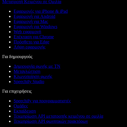
Μετατροπή Κειμένου σε Ομιλία
Εφαρμογές για iPhone & iPad
Εφαρμογή για Android
Εφαρμογή για Mac
Εφαρμογή για Windows
Web εφαρμογή
Επέκταση για Chrome
Πρόσθετο για Edge
Λήψη εφαρμογής
Για δημιουργούς
Δημιουργία φωνής με ΤΝ
Μεταγλώττιση
Κλωνοποίηση φωνής
Speechify Studio
Για επιχειρήσεις
Speechify για προγραμματιστές
Ομάδες
Εκπαίδευση
Τεκμηρίωση API μετατροπής κειμένου σε ομιλία
Τεκμηρίωση API φωνητικών πρακτόρων