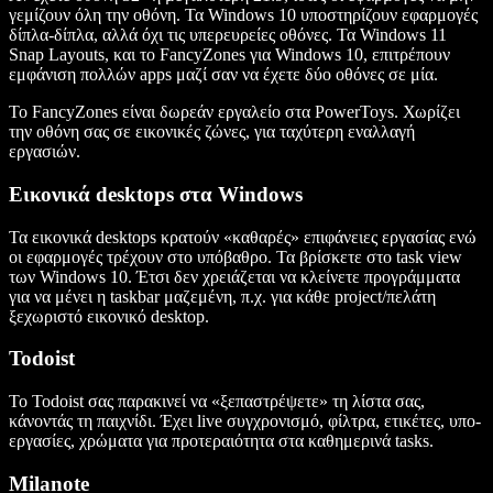
γεμίζουν όλη την οθόνη. Τα Windows 10 υποστηρίζουν εφαρμογές
δίπλα-δίπλα, αλλά όχι τις υπερευρείες οθόνες. Τα Windows 11
Snap Layouts, και το FancyZones για Windows 10, επιτρέπουν
εμφάνιση πολλών apps μαζί σαν να έχετε δύο οθόνες σε μία.
Το FancyZones είναι δωρεάν εργαλείο στα PowerToys. Χωρίζει
την οθόνη σας σε εικονικές ζώνες, για ταχύτερη εναλλαγή
εργασιών.
Εικονικά desktops στα Windows
Τα εικονικά desktops κρατούν «καθαρές» επιφάνειες εργασίας ενώ
οι εφαρμογές τρέχουν στο υπόβαθρο. Τα βρίσκετε στο task view
των Windows 10. Έτσι δεν χρειάζεται να κλείνετε προγράμματα
για να μένει η taskbar μαζεμένη, π.χ. για κάθε project/πελάτη
ξεχωριστό εικονικό desktop.
Todoist
Το Todoist σας παρακινεί να «ξεπαστρέψετε» τη λίστα σας,
κάνοντάς τη παιχνίδι. Έχει live συγχρονισμό, φίλτρα, ετικέτες, υπο-
εργασίες, χρώματα για προτεραιότητα στα καθημερινά tasks.
Milanote