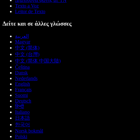
Δημιουργία φωνής με ΤΝ
Texto a Voz
Leitor de Texto
Δείτε και σε άλλες γλώσσες
العربية
Magyar
中文 (简体)
中文 (台灣)
中文 (简体 中国大陆)
Čeština
Dansk
Nederlands
English
Français
Suomi
Deutsch
हिन्दी
Italiano
日本語
한국어
Norsk bokmål
Polski