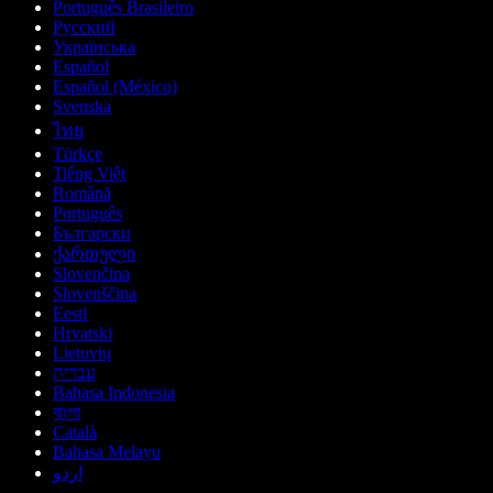
Português Brasileiro
Русский
Українська
Español
Español (México)
Svenska
ไทย
Türkçe
Tiếng Việt
Română
Português
Български
ქართული
Slovenčina
Slovenščina
Eesti
Hrvatski
Lietuvių
עברית
Bahasa Indonesia
বাংলা
Català
Bahasa Melayu
اردو