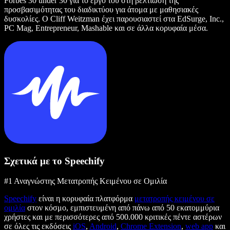
Forbes 30 under 30 για το έργο του στη βελτίωση της
προσβασιμότητας του διαδικτύου για άτομα με μαθησιακές
δυσκολίες. Ο Cliff Weitzman έχει παρουσιαστεί στα EdSurge, Inc.,
PC Mag, Entrepreneur, Mashable και σε άλλα κορυφαία μέσα.
Σχετικά με το Speechify
#1 Αναγνώστης Μετατροπής Κειμένου σε Ομιλία
Speechify
είναι η κορυφαία πλατφόρμα
μετατροπής κειμένου σε
ομιλία
στον κόσμο, εμπιστευμένη από πάνω από 50 εκατομμύρια
χρήστες και με περισσότερες από 500.000 κριτικές πέντε αστέρων
σε όλες τις εκδόσεις
iOS
,
Android
,
Chrome Extension
,
web app
και