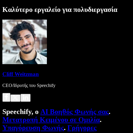
Καλύτερο εργαλείο για πολυδιεργασία
Cliff Weitzman
CEO/Ιδρυτής του Speechify
Speechify, ο
AI Βοηθός Φωνής σας
.
Μετατροπή Κειμένου σε Ομιλία
.
Υπαγόρευση Φωνής
.
Γρήγορες