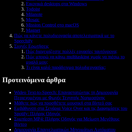
Εικονικά desktops στα Windows
Todoist
Milanote
Mosaic
Mission Control στο macOS
Magnet
Πώς να κάνετε πολυδιεργασία αποτελεσματικά με το
Speechify
Συχνές Ερωτήσεις
Πώς διαχειρίζεστε πολλές εργασίες ταυτόχρονα;
Πώς μπορώ να κάνω multitasking χωρίς να πιέσω το
μυαλό μου;
Τι είναι καλό παράδειγμα πολυδιεργασίας;
Προτεινόμενα άρθρα
Wideo Text-to-Speech: Επαναστατώντας τη Δημιουργία
Περιεχομένου με Φωνές Τεχνητής Νοημοσύνης
Μάθετε πώς να προσθέτετε μουσική στα βίντεό σας
Εμβάθυνση στα Σενάρια Voice Over και τις Διαφημίσεις του
Spotify: Πλήρης Οδηγός
Συμπίεση MP4: Πλήρης Οδηγός για Μείωση Μεγέθους
Βίντεο
Δημιουργία Επαγγελματικών Μηνυμάτων Αυτόματου