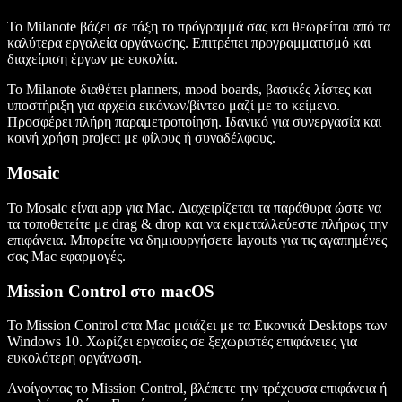
Το Milanote βάζει σε τάξη το πρόγραμμά σας και θεωρείται από τα
καλύτερα εργαλεία οργάνωσης. Επιτρέπει προγραμματισμό και
διαχείριση έργων με ευκολία.
Το Milanote διαθέτει planners, mood boards, βασικές λίστες και
υποστήριξη για αρχεία εικόνων/βίντεο μαζί με το κείμενο.
Προσφέρει πλήρη παραμετροποίηση. Ιδανικό για συνεργασία και
κοινή χρήση project με φίλους ή συναδέλφους.
Mosaic
Το Mosaic είναι app για Mac. Διαχειρίζεται τα παράθυρα ώστε να
τα τοποθετείτε με drag & drop και να εκμεταλλεύεστε πλήρως την
επιφάνεια. Μπορείτε να δημιουργήσετε layouts για τις αγαπημένες
σας Mac εφαρμογές.
Mission Control στο macOS
Το Mission Control στα Mac μοιάζει με τα Εικονικά Desktops των
Windows 10. Χωρίζει εργασίες σε ξεχωριστές επιφάνειες για
ευκολότερη οργάνωση.
Ανοίγοντας το Mission Control, βλέπετε την τρέχουσα επιφάνεια ή