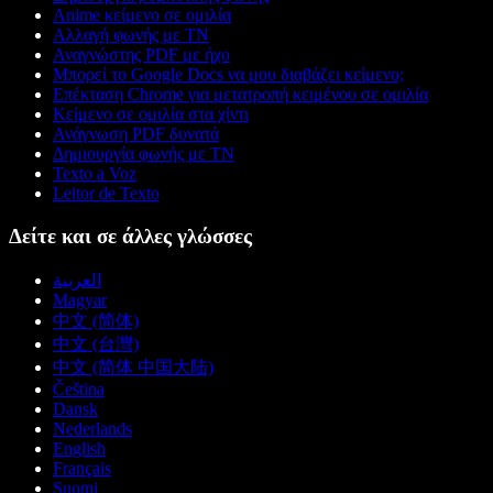
Anime κείμενο σε ομιλία
Αλλαγή φωνής με ΤΝ
Αναγνώστης PDF με ήχο
Μπορεί το Google Docs να μου διαβάζει κείμενο;
Επέκταση Chrome για μετατροπή κειμένου σε ομιλία
Κείμενο σε ομιλία στα χίντι
Ανάγνωση PDF δυνατά
Δημιουργία φωνής με ΤΝ
Texto a Voz
Leitor de Texto
Δείτε και σε άλλες γλώσσες
العربية
Magyar
中文 (简体)
中文 (台灣)
中文 (简体 中国大陆)
Čeština
Dansk
Nederlands
English
Français
Suomi