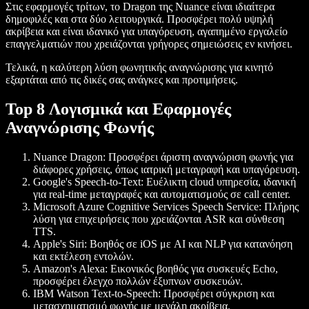
Στις εφαρμογές τρίτων, το Dragon της Nuance είναι ιδιαίτερα
δημοφιλές και στα δύο λειτουργικά. Προσφέρει πολύ υψηλή
ακρίβεια και είναι ιδανικό για υπαγόρευση, αγαπημένο εργαλείο
επαγγελματιών που χρειάζονται γρήγορες σημειώσεις εν κινήσει.
Τελικά, η καλύτερη λύση φωνητικής αναγνώρισης για κινητό
εξαρτάται από τις δικές σας ανάγκες και προτιμήσεις.
Top 8 Λογισμικά και Εφαρμογές
Αναγνώρισης Φωνής
Nuance Dragon
: Προσφέρει άριστη αναγνώριση φωνής για
διάφορες χρήσεις, όπως ιατρική μεταγραφή και υπαγόρευση.
Google's Speech-to-Text
: Ευέλικτη cloud υπηρεσία, ιδανική
για real-time μεταγραφές και αυτοματισμούς σε call center.
Microsoft Azure Cognitive Services Speech Service
: Πλήρης
λύση για επιχειρήσεις που χρειάζονται ASR και σύνθεση
TTS.
Apple's Siri
: Βοηθός σε iOS με AI και NLP για κατανόηση
και εκτέλεση εντολών.
Amazon's Alexa
: Εικονικός βοηθός για συσκευές Echo,
προσφέρει έλεγχο πολλών έξυπνων συσκευών.
IBM Watson Text-to-Speech
: Προσφέρει σύγκριση και
μετασχηματισμό φωνής με μεγάλη ακρίβεια.