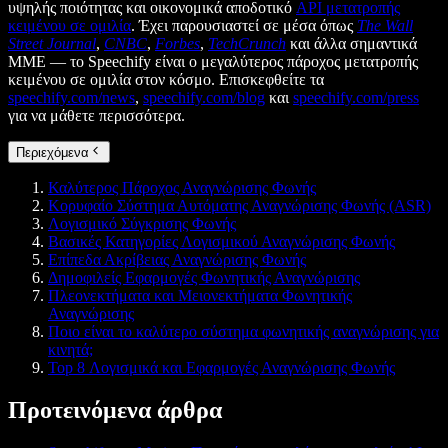
υψηλής ποιότητας και οικονομικά αποδοτικό
API μετατροπής
κειμένου σε ομιλία
. Έχει παρουσιαστεί σε μέσα όπως
The Wall
Street Journal
,
CNBC
,
Forbes
,
TechCrunch
και άλλα σημαντικά
ΜΜΕ — το Speechify είναι ο μεγαλύτερος πάροχος μετατροπής
κειμένου σε ομιλία στον κόσμο. Επισκεφθείτε τα
speechify.com/news
,
speechify.com/blog
και
speechify.com/press
για να μάθετε περισσότερα.
Περιεχόμενα
Καλύτερος Πάροχος Αναγνώρισης Φωνής
Κορυφαίο Σύστημα Αυτόματης Αναγνώρισης Φωνής (ASR)
Λογισμικό Σύγκρισης Φωνής
Βασικές Κατηγορίες Λογισμικού Αναγνώρισης Φωνής
Επίπεδα Ακρίβειας Αναγνώρισης Φωνής
Δημοφιλείς Εφαρμογές Φωνητικής Αναγνώρισης
Πλεονεκτήματα και Μειονεκτήματα Φωνητικής
Αναγνώρισης
Ποιο είναι το καλύτερο σύστημα φωνητικής αναγνώρισης για
κινητά;
Top 8 Λογισμικά και Εφαρμογές Αναγνώρισης Φωνής
Προτεινόμενα άρθρα