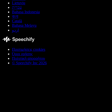
Lietuvių
עברית
Bahasa Indonesia
বাংলা
Català
Bahasa Melayu
اردو
Προτιμήσεις cookies
Όροι χρήσης
Πολιτική απορρήτου
© Speechify Inc 2026