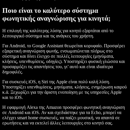
Ποιο είναι το καλύτερο σύστημα
φωνητικής αναγνώρισης για κινητά;
Η επιλογή της καλύτερης λύσης για κινητό εξαρτάται από το
λειτουργικό σύστημα και τις ανάγκες του χρήστη.
Για Android, το Google Assistant θεωρείται κορυφαίο. Προσφέρει
εξαιρετική αναγνώριση φωνής, ενσωματώνεται πλήρως στο
σύστημα και δίνει έλεγχο σε πολλές λειτουργίες (μηνύματα,
κλήσεις, υπενθυμίσεις, οδηγίες). Υποστηρίζει φυσική γλώσσα και
προσαρμόζει τις απαντήσεις του, γι’ αυτό και είναι ιδιαίτερα
δημοφιλές.
Για συσκευές iOS, η Siri της Apple είναι πολύ καλή λύση.
Υποστηρίζει υπενθυμίσεις, μηνύματα, κλήσεις, ενημέρωση καιρού
κ.ά. Ξεχωρίζει για την άριστη ενοποίηση με τις υπηρεσίες Apple
και το iOS.
Η εφαρμογή Alexa της Amazon προσφέρει φωνητική αναγνώριση
σε Android και iOS. Αν και σχεδιάστηκε για τα Echo, μπορεί να
ελέγχει smart home συσκευές, να παίζει μουσική, να απαντά σε
ερωτήσεις και να εκτελεί άλλες λειτουργίες στο κινητό σας.