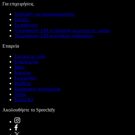
Για επιχειρήσεις
Speechify για προγραμματιστές
Ομάδες
Εκπαίδευση
Τεκμηρίωση API μετατροπής κειμένου σε ομιλία
Τεκμηρίωση API φωνητικών πρακτόρων
Εταιρεία
Σχετικά με εμάς
Επικοινωνία
Blog
Καριέρα
Συνεργάτες
Βοήθεια
Κατάσταση συστήματος
Τύπος
Brand Kit
Ακολουθήστε το Speechify