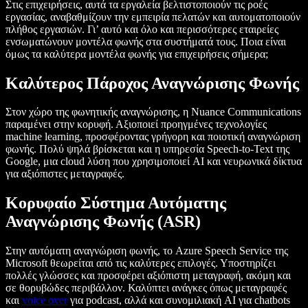
Στις επιχειρήσεις, αυτά τα εργαλεία βελτιστοποιούν τις ροές
εργασίας, αναβαθμίζουν την εμπειρία πελατών και αυτοματοποιούν
πλήθος εργασιών. Γι’ αυτό και όλο και περισσότερες εταιρείες
ενσωματώνουν μοντέλα φωνής στα συστήματά τους. Ποια είναι
όμως τα καλύτερα μοντέλα φωνής για επιχειρήσεις σήμερα;
Καλύτερος Πάροχος Αναγνώρισης Φωνής
Στον χώρο της φωνητικής αναγνώρισης, η Nuance Communications
παραμένει στην κορυφή. Αξιοποιεί προηγμένες τεχνολογίες
machine learning, προσφέροντας γρήγορη και ποιοτική αναγνώριση
φωνής. Πολύ ψηλά βρίσκεται και η υπηρεσία Speech-to-Text της
Google, μια cloud λύση που χρησιμοποιεί AI και νευρωνικά δίκτυα
για αξιόπιστες μεταγραφές.
Κορυφαίο Σύστημα Αυτόματης
Αναγνώρισης Φωνής (ASR)
Στην αυτόματη αναγνώριση φωνής, το Azure Speech Service της
Microsoft θεωρείται από τις καλύτερες επιλογές. Υποστηρίζει
πολλές γλώσσες και προσφέρει αξιόπιστη μεταγραφή, ακόμη και
σε θορυβώδες περιβάλλον. Καλύπτει ανάγκες όπως μεταγραφές
και
voice over
για podcast, αλλά και συνομιλιακή AI για chatbots