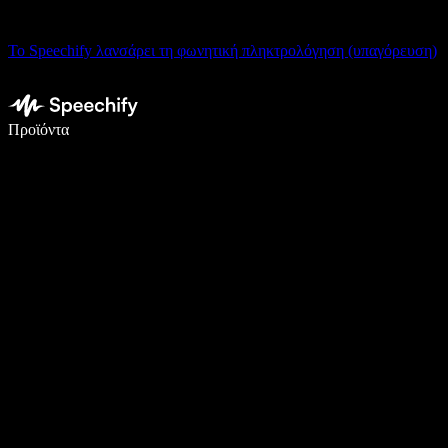
Το Speechify λανσάρει τη φωνητική πληκτρολόγηση (υπαγόρευση)
Γράψτε 5× πιο γρήγορα με φωνητική πληκτρολόγηση
Προϊόντα
Μάθετε περισσότερα