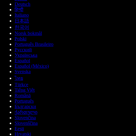
Deutsch
हिन्दी
Italiano
日本語
한국어
Norsk bokmål
Polski
Português Brasileiro
Русский
Українська
Español
Español (México)
Svenska
ไทย
Türkçe
Tiếng Việt
Română
Português
Български
ქართული
Slovenčina
Slovenščina
Eesti
Hrvatski