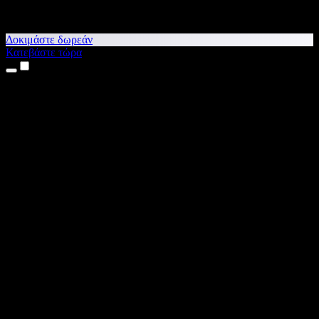
Δοκιμάστε δωρεάν
Κατεβάστε τώρα
Προϊόντα
Κείμενο σε Ομιλία
Εφαρμογές για iPhone & iPad
Εφαρμογή για Android
Επέκταση για Chrome
Επέκταση για Edge
Web εφαρμογή
Εφαρμογή για Mac
Εφαρμογή για Windows