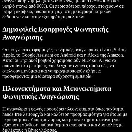
αναγνώριση: χαμηλό (κάτω από 75%), μεσαίο (75%-90%) και
υψηλό (πάνω από 90%). Οι περισσότεροι πάροχοι στοχεύουν σε
υψηλή ακρίβεια, απαραίτητη π.χ. στη μεταγραφή ιατρικών
δεδομένων και στην εξυπηρέτηση πελατών.
Δημοφιλείς Εφαρμογές Φωνητικής
Αναγνώρισης
Οι πιο γνωστές εφαρμογές φωνητικής αναγνώρισης είναι η Siri της
Apple, το Google Assistant σε Android και η Alexa της Amazon.
Αυτοί οι ψηφιακοί βοηθοί χρησιμοποιούν NLP και AI για να
απαντούν σε ερωτήσεις, να ελέγχουν έξυπνες συσκευές, να
στέλνουν μηνύματα και να πραγματοποιούν κλήσεις,
προσφέροντας μια ιδιαίτερα εύχρηστη εμπειρία.
Πλεονεκτήματα και Μειονεκτήματα
Φωνητικής Αναγνώρισης
Η αναγνώριση φωνής προσφέρει πλεονεκτήματα όπως ταχύτητα,
hands-free λειτουργία και καλύτερη προσβασιμότητα για άτομα με
περιορισμούς. Υπάρχουν όμως και μειονεκτήματα: ανάγκη για
αξιόπιστη σύνδεση, πιθανά θέματα απορρήτου και δυσκολίες με
διαλέκτους ή ξένες γλώσσες.