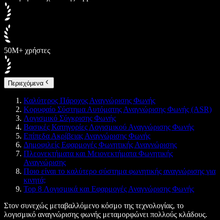
50M+ χρήστες
Περιεχόμενα
Καλύτερος Πάροχος Αναγνώρισης Φωνής
Κορυφαίο Σύστημα Αυτόματης Αναγνώρισης Φωνής (ASR)
Λογισμικό Σύγκρισης Φωνής
Βασικές Κατηγορίες Λογισμικού Αναγνώρισης Φωνής
Επίπεδα Ακρίβειας Αναγνώρισης Φωνής
Δημοφιλείς Εφαρμογές Φωνητικής Αναγνώρισης
Πλεονεκτήματα και Μειονεκτήματα Φωνητικής
Αναγνώρισης
Ποιο είναι το καλύτερο σύστημα φωνητικής αναγνώρισης για
κινητά;
Top 8 Λογισμικά και Εφαρμογές Αναγνώρισης Φωνής
Στον συνεχώς μεταβαλλόμενο κόσμο της τεχνολογίας, το
λογισμικό αναγνώρισης φωνής μεταμορφώνει πολλούς κλάδους.