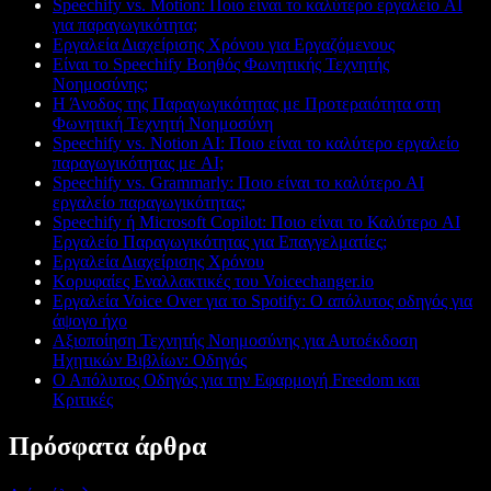
Speechify vs. Motion: Ποιο είναι το καλύτερο εργαλείο AI
για παραγωγικότητα;
Εργαλεία Διαχείρισης Χρόνου για Εργαζόμενους
Είναι το Speechify Βοηθός Φωνητικής Τεχνητής
Νοημοσύνης;
Η Άνοδος της Παραγωγικότητας με Προτεραιότητα στη
Φωνητική Τεχνητή Νοημοσύνη
Speechify vs. Notion AI: Ποιο είναι το καλύτερο εργαλείο
παραγωγικότητας με AI;
Speechify vs. Grammarly: Ποιο είναι το καλύτερο AI
εργαλείο παραγωγικότητας;
Speechify ή Microsoft Copilot: Ποιο είναι το Καλύτερο AI
Εργαλείο Παραγωγικότητας για Επαγγελματίες;
Εργαλεία Διαχείρισης Χρόνου
Κορυφαίες Εναλλακτικές του Voicechanger.io
Εργαλεία Voice Over για το Spotify: Ο απόλυτος οδηγός για
άψογο ήχο
Αξιοποίηση Τεχνητής Νοημοσύνης για Αυτοέκδοση
Ηχητικών Βιβλίων: Οδηγός
Ο Απόλυτος Οδηγός για την Εφαρμογή Freedom και
Κριτικές
Πρόσφατα άρθρα