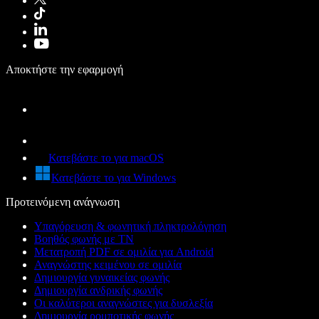
Αποκτήστε την εφαρμογή
Κατεβάστε το για macOS
Κατεβάστε το για Windows
Προτεινόμενη ανάγνωση
Υπαγόρευση & φωνητική πληκτρολόγηση
Βοηθός φωνής με ΤΝ
Μετατροπή PDF σε ομιλία για Android
Αναγνώστης κειμένου σε ομιλία
Δημιουργία γυναικείας φωνής
Δημιουργία ανδρικής φωνής
Οι καλύτεροι αναγνώστες για δυσλεξία
Δημιουργία ρομποτικής φωνής