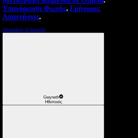
Μετατροπή Κειμένου σε Ομιλία
.
Υπαγόρευση Φωνής
.
Γρήγορες
Απαντήσεις
.
Δοκιμάστε το δωρεάν
Gwyneth
Ηθοποιός