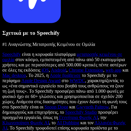
Σχετικά με το Speechify
#1 Αναγνώστης Μετατροπής Κειμένου σε Ομιλία
Speechify
είναι η κορυφαία πλατφόρμα
μετατροπής κειμένου σε
ομιλία
στον κόσμο, εμπιστευμένη από πάνω από 50 εκατομμύρια
χρήστες και με περισσότερες από 500.000 κριτικές πέντε αστέρων
σε όλες τις εκδόσεις
iOS
,
Android
,
Chrome Extension
,
web app
και
Mac desktop
. Το 2025, η
Apple βράβευσε
το Speechify με το
περίφημο
Apple Design Award
στο
WWDC
, χαρακτηρίζοντάς το
ως «ένα σημαντικό εργαλείο που βοηθά τους ανθρώπους να ζουν
τη ζωή τους». Το Speechify προσφέρει πάνω από 1.000 φωνές με
φυσικό ήχο σε 60+ γλώσσες και χρησιμοποιείται σε σχεδόν 200
χώρες. Ανάμεσα στις διασημότητες που έχουν δώσει τη φωνή τους
στο Speechify είναι οι
Snoop Dogg
και
Gwyneth Paltrow
. Για
δημιουργούς και επιχειρήσεις, το
Speechify Studio
προσφέρει
προηγμένα εργαλεία, όπως τη
Γεννήτρια Φωνής AI
, την
Κλωνοποίηση Φωνής AI
, το
AI Dubbing
και τον
Αλλαγέα Φωνής
AI
. Το Speechify τροφοδοτεί επίσης κορυφαία προϊόντα με το