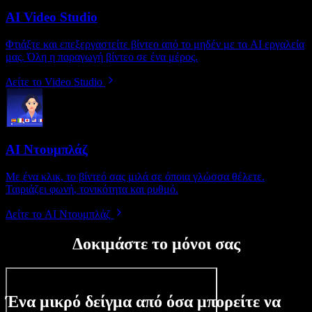
AI Video Studio
Φτιάξτε και επεξεργαστείτε βίντεο από το μηδέν με τα AI εργαλεία
μας. Όλη η παραγωγή βίντεο σε ένα μέρος.
Δείτε το Video Studio
AI Ντουμπλάζ
Με ένα κλικ, το βίντεό σας μιλά σε όποια γλώσσα θέλετε.
Ταιριάζει φωνή, τονικότητα και ρυθμό.
Δείτε το AI Ντουμπλάζ
Δοκιμάστε το μόνοι σας
Ένα μικρό δείγμα από όσα μπορείτε να