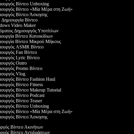
ουργός Βίντεο Unboxing
ουργός Βίντεο «Μία Μέρα στη Ζωή»
ουργός Βίντεο Άσκησης
Δημιουργία Βίντεο
ows Video Maker
ματος Δημιουργός Υποτίτλων
ουργία Βίντεο Κατοικίδιων
ουργία Βίντεο Μικρού Μήκους
ουργός ASMR Βίντεο
ουργός Fan Βίντεο
ουργός Lyric Βίντεο
ουργός Outro
ουργός Promo Βίντεο
ουργός Vlog
ουργός Βίντεο Fashion Haul
ουργός Βίντεο Fitness
ουργός Βίντεο Makeup Tutorial
ουργός Βίντεο Podcast
ουργός Βίντεο Teaser
ουργός Βίντεο Unboxing
ουργός Βίντεο «Μία Μέρα στη Ζωή»
ουργός Βίντεο Άσκησης
υργός Βίντεο Ακινήτων
υργός Βίντεο Αντιδράσεων