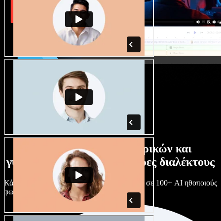
Τεράστια συλλογή ανδρικών και
γυναικείων φωνών με άπειρες διαλέκτους
Κάθε έργο είναι μοναδικό. Διάλεξε ανάμεσα σε 100+ AI ηθοποιούς
φωνής & διαλέκτους και κάν’ τους όπως θες.