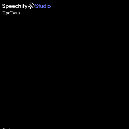
Γράψτε 5× πιο γρήγορα με φωνητική πληκτρολόγηση
Προϊόντα
Μάθετε περισσότερα