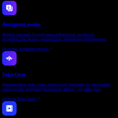
Αντιγραφή φωνής
Φτιάξτε ποιοτικά AI αντίγραφα ανθρώπινων φωνών σε
δευτερόλεπτα. Χωρίς εγκατάσταση, κατευθείαν στον browser.
Δείτε την Αντιγραφή φωνής
Voice Over
Δημιουργήστε voice overs ανθρώπινης ποιότητας σε πραγματικό
χρόνο με AI. Αφήγηση για κείμενα, βίντεο – σε κάθε στυλ.
Δείτε το Voice Over