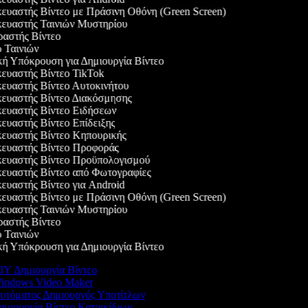
υαστής Βίντεο με Πράσινη Οθόνη (Green Screen)
υαστής Ταινιών Μυστηρίου
στής Βίντεο
Ταινιών
 Υπόκρουση για Δημιουργία Βίντεο
υαστής Βίντεο TikTok
υαστής Βίντεο Αυτοκινήτου
υαστής Βίντεο Διακόσμησης
υαστής Βίντεο Ειδήσεων
υαστής Βίντεο Επίδειξης
υαστής Βίντεο Κηπουρικής
υαστής Βίντεο Προφοράς
υαστής Βίντεο Προϋπολογισμού
υαστής Βίντεο από Φωτογραφίες
υαστής Βίντεο για Android
υαστής Βίντεο με Πράσινη Οθόνη (Green Screen)
υαστής Ταινιών Μυστηρίου
στής Βίντεο
Ταινιών
 Υπόκρουση για Δημιουργία Βίντεο
Y Δημιουργία Βίντεο
indows Video Maker
τόματος Δημιουργός Υποτίτλων
μιουργία Βίντεο Κατοικίδιων