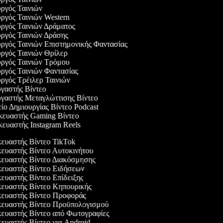
υργός Ταινιών
υργός Ταινιών Western
υργός Ταινιών Δράματος
υργός Ταινιών Δράσης
υργός Ταινιών Επιστημονικής Φαντασίας
υργός Ταινιών Θρίλερ
υργός Ταινιών Τρόμου
υργός Ταινιών Φαντασίας
υργός Τρέιλερ Ταινιών
ργαστής Βίντεο
ργαστής Μεταγλώττισης Βίντεο
είο Δημιουργίας Βίντεο Podcast
σκευαστής Gaming Βίντεο
κευαστής Instagram Reels
υαστής Βίντεο TikTok
υαστής Βίντεο Αυτοκινήτου
υαστής Βίντεο Διακόσμησης
υαστής Βίντεο Ειδήσεων
υαστής Βίντεο Επίδειξης
υαστής Βίντεο Κηπουρικής
υαστής Βίντεο Προφοράς
υαστής Βίντεο Προϋπολογισμού
υαστής Βίντεο από Φωτογραφίες
υαστής Βίντεο για Android