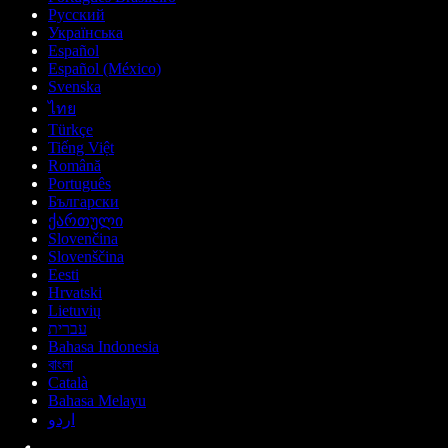
Русский
Українська
Español
Español (México)
Svenska
ไทย
Türkçe
Tiếng Việt
Română
Português
Български
ქართული
Slovenčina
Slovenščina
Eesti
Hrvatski
Lietuvių
עברית
Bahasa Indonesia
বাংলা
Català
Bahasa Melayu
اردو