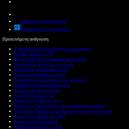
Κατεβάστε το για macOS
Κατεβάστε το για Windows
Προτεινόμενη ανάγνωση
Υπαγόρευση & φωνητική πληκτρολόγηση
Βοηθός φωνής με ΤΝ
Μετατροπή PDF σε ομιλία για Android
Αναγνώστης κειμένου σε ομιλία
Δημιουργία γυναικείας φωνής
Δημιουργία ανδρικής φωνής
Οι καλύτεροι αναγνώστες για δυσλεξία
Δημιουργία ρομποτικής φωνής
Anime κείμενο σε ομιλία
Αλλαγή φωνής με ΤΝ
Αναγνώστης PDF με ήχο
Μπορεί το Google Docs να μου διαβάζει κείμενο;
Επέκταση Chrome για μετατροπή κειμένου σε ομιλία
Κείμενο σε ομιλία στα χίντι
Ανάγνωση PDF δυνατά
Δημιουργία φωνής με ΤΝ