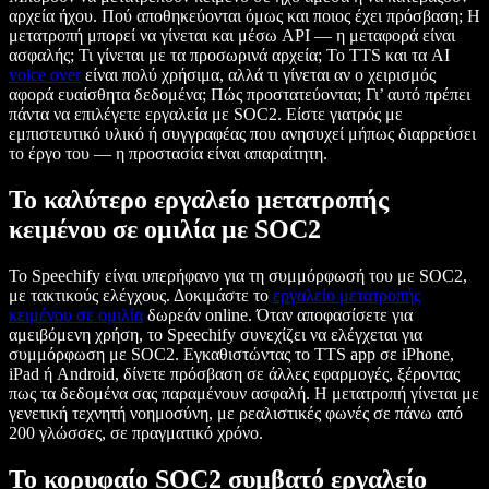
αρχεία ήχου. Πού αποθηκεύονται όμως και ποιος έχει πρόσβαση; Η
μετατροπή μπορεί να γίνεται και μέσω API — η μεταφορά είναι
ασφαλής; Τι γίνεται με τα προσωρινά αρχεία; Το TTS και τα AI
voice over
είναι πολύ χρήσιμα, αλλά τι γίνεται αν ο χειρισμός
αφορά ευαίσθητα δεδομένα; Πώς προστατεύονται; Γι’ αυτό πρέπει
πάντα να επιλέγετε εργαλεία με SOC2. Είστε γιατρός με
εμπιστευτικό υλικό ή συγγραφέας που ανησυχεί μήπως διαρρεύσει
το έργο του — η προστασία είναι απαραίτητη.
Το καλύτερο εργαλείο μετατροπής
κειμένου σε ομιλία με SOC2
Το Speechify είναι υπερήφανο για τη συμμόρφωσή του με SOC2,
με τακτικούς ελέγχους. Δοκιμάστε το
εργαλείο μετατροπής
κειμένου σε ομιλία
δωρεάν online. Όταν αποφασίσετε για
αμειβόμενη χρήση, το Speechify συνεχίζει να ελέγχεται για
συμμόρφωση με SOC2. Εγκαθιστώντας το TTS app σε iPhone,
iPad ή Android, δίνετε πρόσβαση σε άλλες εφαρμογές, ξέροντας
πως τα δεδομένα σας παραμένουν ασφαλή. Η μετατροπή γίνεται με
γενετική τεχνητή νοημοσύνη, με ρεαλιστικές φωνές σε πάνω από
200 γλώσσες, σε πραγματικό χρόνο.
Το κορυφαίο SOC2 συμβατό εργαλείο