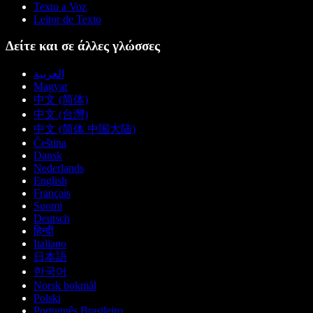
Texto a Voz
Leitor de Texto
Δείτε και σε άλλες γλώσσες
العربية
Magyar
中文 (简体)
中文 (台灣)
中文 (简体 中国大陆)
Čeština
Dansk
Nederlands
English
Français
Suomi
Deutsch
हिन्दी
Italiano
日本語
한국어
Norsk bokmål
Polski
Português Brasileiro