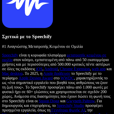
Σχετικά με το Speechify
#1 Αναγνώστης Μετατροπής Κειμένου σε Ομιλία
Speechify
είναι η κορυφαία πλατφόρμα
μετατροπής κειμένου σε
ομιλία
στον κόσμο, εμπιστευμένη από πάνω από 50 εκατομμύρια
χρήστες και με περισσότερες από 500.000 κριτικές πέντε αστέρων
σε όλες τις εκδόσεις
iOS
,
Android
,
Chrome Extension
,
web app
και
Mac desktop
. Το 2025, η
Apple βράβευσε
το Speechify με το
περίφημο
Apple Design Award
στο
WWDC
, χαρακτηρίζοντάς το
ως «ένα σημαντικό εργαλείο που βοηθά τους ανθρώπους να ζουν
τη ζωή τους». Το Speechify προσφέρει πάνω από 1.000 φωνές με
φυσικό ήχο σε 60+ γλώσσες και χρησιμοποιείται σε σχεδόν 200
χώρες. Ανάμεσα στις διασημότητες που έχουν δώσει τη φωνή τους
στο Speechify είναι οι
Snoop Dogg
και
Gwyneth Paltrow
. Για
δημιουργούς και επιχειρήσεις, το
Speechify Studio
προσφέρει
προηγμένα εργαλεία, όπως τη
Γεννήτρια Φωνής AI
, την