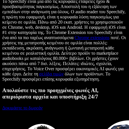
Το Speechify είναι μία από τις κορυφαίες εταιρείες ήχου &
προσβασιμότητας παγκοσμίως. Αποστολή του η εξάλειψη των
εμποδίων στην ανάγνωση για όλους. Ο audio reader του Speechify,
η πρώτη του εφαρμογή, είναι η κορυφαία λύση παγκοσμίως για
κείμενο σε ομιλία. Πάνω από 20 εκατ. χρήστες το χρησιμοποιούν
σε Chrome, web, desktop, iOS και Android. Η εφαρμογή iOS είναι
#1 στην κατηγορία της. Το Chrome Extension του Speechify είναι
ένα από τα πιο ταχέως αναπτυσσόμενα
Chrome extensions
ποτέ. Οι
χρήσεις της μετατροπής κειμένου σε ομιλία είναι πολλές:
εκπαίδευση, ακρόαση, ανάγνωση ή ζωντανή μετατροπή κάθε
κειμένου σε ρεαλιστική ομιλία. Δεύτερο προϊόν το marketplace
audiobooks με καταλόγους 80.000+ βιβλίων. Οι χρήστες έχουν
ακούσει πάνω από 7 δισ. λέξεις. Πελάτες: ιδιώτες, σχολεία,
επιχειρήσεις. Το Voice Over προσφέρει οικονομικές AI φωνές για
κάθε έργο. Δείτε τη
σελίδα τιμών
όλων των προϊόντων. Το
Speechify προσφέρει επίσης κορυφαία εξυπηρέτηση.
Απολαύστε τις πιο προηγμένες φωνές AI,
απεριόριστα αρχεία και υποστήριξη 24/7
Δοκιμάστε το δωρεάν