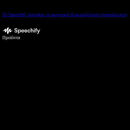
Το Speechify λανσάρει τη φωνητική πληκτρολόγηση (υπαγόρευση)
Γράψτε 5× πιο γρήγορα με φωνητική πληκτρολόγηση
Προϊόντα
Μάθετε περισσότερα