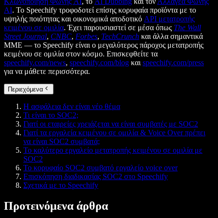
Κλωνοποίηση Φωνής AI
, το
AI Dubbing
και τον
Αλλαγέα Φωνής
AI
. Το Speechify τροφοδοτεί επίσης κορυφαία προϊόντα με το
υψηλής ποιότητας και οικονομικά αποδοτικό
API μετατροπής
κειμένου σε ομιλία
. Έχει παρουσιαστεί σε μέσα όπως
The Wall
Street Journal
,
CNBC
,
Forbes
,
TechCrunch
και άλλα σημαντικά
ΜΜΕ — το Speechify είναι ο μεγαλύτερος πάροχος μετατροπής
κειμένου σε ομιλία στον κόσμο. Επισκεφθείτε τα
speechify.com/news
,
speechify.com/blog
και
speechify.com/press
για να μάθετε περισσότερα.
Περιεχόμενα
Η ασφάλεια δεν είναι νέο θέμα
Τι είναι το SOC2;
Γιατί οι εταιρείες χρειάζεται να είναι συμβατές με SOC2
Γιατί τα εργαλεία κειμένου σε ομιλία & Voice Over πρέπει
να είναι SOC2 συμβατά;
Το καλύτερο εργαλείο μετατροπής κειμένου σε ομιλία με
SOC2
Το κορυφαίο SOC2 συμβατό εργαλείο voice over
Επισκόπηση διαδικασίας SOC2 στο Speechify
Σχετικά με το Speechify
Προτεινόμενα άρθρα