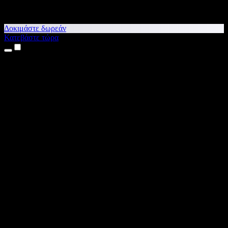
Δοκιμάστε δωρεάν
Κατεβάστε τώρα
Προϊόντα
Κείμενο σε Ομιλία
Εφαρμογές για iPhone & iPad
Εφαρμογή για Android
Επέκταση για Chrome
Επέκταση για Edge
Web εφαρμογή
Εφαρμογή για Mac
Εφαρμογή για Windows