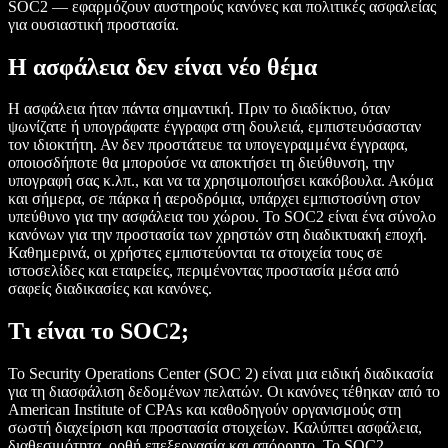
SOC2 — εφαρμόζουν αυστηρούς κανόνες και πολιτικές ασφαλείας
για ουσιαστική προστασία.
Η ασφάλεια δεν είναι νέο θέμα
Η ασφάλεια ήταν πάντα σημαντική. Πριν το διαδίκτυο, όταν
ψωνίζατε ή υπογράφατε έγγραφα στη δουλειά, εμπιστευόσασταν
τον ιδιοκτήτη. Αν δεν προστάτευε τα υπογεγραμμένα έγγραφα,
οποιοσδήποτε θα μπορούσε να αποκτήσει τη διεύθυνση, την
υπογραφή σας κ.λπ., και να τα χρησιμοποιήσει κακόβουλα. Ακόμα
και σήμερα, σε πάρκα ή αεροδρόμια, υπάρχει εμπιστοσύνη στον
υπεύθυνο για την ασφάλεια του χώρου. Το SOC2 είναι ένα σύνολο
κανόνων για την προστασία των χρηστών στη διαδικτυακή εποχή.
Καθημερινά, οι χρήστες εμπιστεύονται τα στοιχεία τους σε
ιστοσελίδες και εταιρείες, περιμένοντας προστασία μέσα από
σαφείς διαδικασίες και κανόνες.
Τι είναι το SOC2;
Το Security Operations Center (SOC 2) είναι μια ειδική διαδικασία
για τη διασφάλιση δεδομένων πελατών. Οι κανόνες τέθηκαν από το
American Institute of CPAs και καθοδηγούν οργανισμούς στη
σωστή διαχείριση και προστασία στοιχείων. Καλύπτει ασφάλεια,
διαθεσιμότητα, ορθή επεξεργασία και απόρρητο. Το SOC2