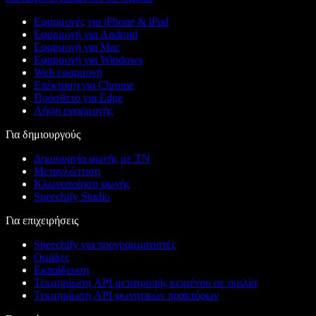
Εφαρμογές για iPhone & iPad
Εφαρμογή για Android
Εφαρμογή για Mac
Εφαρμογή για Windows
Web εφαρμογή
Επέκταση για Chrome
Πρόσθετο για Edge
Λήψη εφαρμογής
Για δημιουργούς
Δημιουργία φωνής με ΤΝ
Μεταγλώττιση
Κλωνοποίηση φωνής
Speechify Studio
Για επιχειρήσεις
Speechify για προγραμματιστές
Ομάδες
Εκπαίδευση
Τεκμηρίωση API μετατροπής κειμένου σε ομιλία
Τεκμηρίωση API φωνητικών πρακτόρων