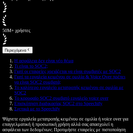
50M+ χρήστες
Περιεχόμενα
Η ασφάλεια δεν είναι νέο θέμα
Τι είναι το SOC2;
Γιατί οι εταιρείες χρειάζεται να είναι συμβατές με SOC2
Γιατί τα εργαλεία κειμένου σε ομιλία & Voice Over πρέπει
να είναι SOC2 συμβατά;
Το καλύτερο εργαλείο μετατροπής κειμένου σε ομιλία με
SOC2
Το κορυφαίο SOC2 συμβατό εργαλείο voice over
Επισκόπηση διαδικασίας SOC2 στο Speechify
Σχετικά με το Speechify
Ψάχνετε εργαλεία μετατροπής κειμένου σε ομιλία ή voice over για
επαγγελματική ή προσωπική χρήση αλλά σας απασχολεί η
ασφάλεια των δεδομένων; Προτιμήστε εταιρείες με πιστοποίηση