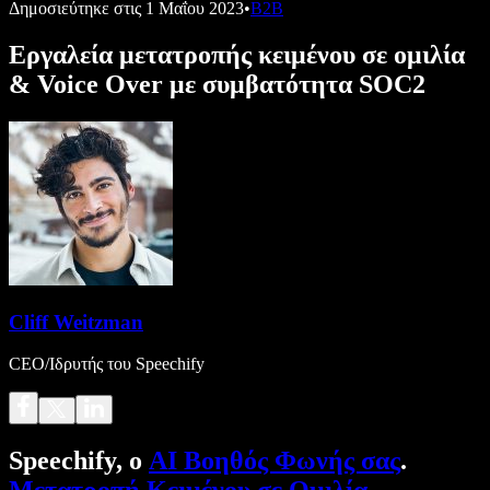
Δημοσιεύτηκε στις
1 Μαΐου 2023
•
B2B
Εργαλεία μετατροπής κειμένου σε ομιλία
& Voice Over με συμβατότητα SOC2
Cliff Weitzman
CEO/Ιδρυτής του Speechify
Speechify, ο
AI Βοηθός Φωνής σας
.