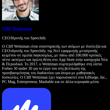
Cliff Weitzman
CEO/Ιδρυτής του Speechify
Ο Cliff Weitzman είναι υποστηρικτής των ατόμων με δυσλεξία και
CEO/ιδρυτής του Speechify, της Νο1 εφαρμογής μετατροπής
κειμένου σε ομιλία παγκοσμίως, με πάνω από 100.000 κριτικές
πέντε αστέρων και πρώτη θέση στο App Store στην κατηγορία Νέα
& Περιοδικά. Το 2017, ο Weitzman συμπεριλήφθηκε στη λίστα
Forbes 30 under 30 για το έργο του στη βελτίωση της
προσβασιμότητας του διαδικτύου για άτομα με μαθησιακές
δυσκολίες. Ο Cliff Weitzman έχει παρουσιαστεί στα EdSurge, Inc.,
PC Mag, Entrepreneur, Mashable και σε άλλα κορυφαία μέσα.