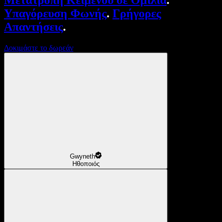
Μετατροπή Κειμένου σε Ομιλία
.
Υπαγόρευση Φωνής
.
Γρήγορες
Απαντήσεις
.
Δοκιμάστε το δωρεάν
Gwyneth
Ηθοποιός