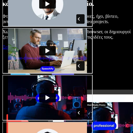
κάνετε με το Speechify Studio.
Φτιάξτε voice overs, προσθέστε δωρεάν εικόνες, ήχο, βίντεο,
αντιγραφή φωνής – ολοκληρωμένα audio/video projects.
Χωρίς καμπύλη εκμάθησης και με όλα στον browser, οι δημιουργοί
ξεπερνούν τα κλασικά όρια και δίνουν ζωή στις ιδέες τους.
Ξεκινήστε με το Studio