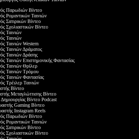
ργός Παρωδιών Βίντεο
γός Ρομαντικών Ταινιών
γός Σατιρικών Βίντεο
γός Σχολιαστικών Βίντεο
γός Ταινιών
γός Ταινιών
γός Ταινιών Western
γός Ταινιών Δράματος
γός Ταινιών Δράσης
γός Ταινιών Επιστημονικής Φαντασίας
γός Ταινιών Θρίλερ
γός Ταινιών Τρόμου
γός Ταινιών Φαντασίας
γός Τρέιλερ Ταινιών
αστής Βίντεο
αστής Μεταγλώττισης Βίντεο
ο Δημιουργίας Βίντεο Podcast
ευαστής Gaming Βίντεο
υαστής Instagram Reels
ργός Παρωδιών Βίντεο
γός Ρομαντικών Ταινιών
γός Σατιρικών Βίντεο
γός Σχολιαστικών Βίντεο
γός Ταινιών