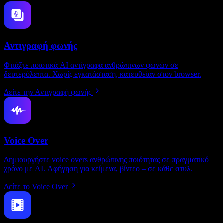
Αντιγραφή φωνής
Φτιάξτε ποιοτικά AI αντίγραφα ανθρώπινων φωνών σε
δευτερόλεπτα. Χωρίς εγκατάσταση, κατευθείαν στον browser.
Δείτε την Αντιγραφή φωνής
Voice Over
Δημιουργήστε voice overs ανθρώπινης ποιότητας σε πραγματικό
χρόνο με AI. Αφήγηση για κείμενα, βίντεο – σε κάθε στυλ.
Δείτε το Voice Over