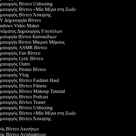
ιουργός Βίντεο Unboxing
ιουργός Βίντεο «Μία Μέρα στη Ζωή»
ιουργός Βίντεο Άσκησης
 Δημιουργία Βίντεο
ndows Video Maker
όματος Δημιουργός Υποτίτλων
ιουργία Βίντεο Κατοικίδιων
ιουργία Βίντεο Μικρού Μήκους
μιουργός ASMR Βίντεο
ιουργός Fan Βίντεο
ιουργός Lyric Βίντεο
ιουργός Outro
ιουργός Promo Βίντεο
ιουργός Vlog
ιουργός Βίντεο Fashion Haul
ιουργός Βίντεο Fitness
ιουργός Βίντεο Makeup Tutorial
ιουργός Βίντεο Podcast
ιουργός Βίντεο Teaser
ιουργός Βίντεο Unboxing
ιουργός Βίντεο «Μία Μέρα στη Ζωή»
ιουργός Βίντεο Άσκησης
γός Βίντεο Ακινήτων
γός Βίντεο Αντιδράσεων