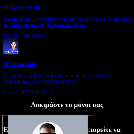
AI Video Studio
Φτιάξτε και επεξεργαστείτε βίντεο από το μηδέν με τα AI εργαλεία
μας. Όλη η παραγωγή βίντεο σε ένα μέρος.
Δείτε το Video Studio
AI Ντουμπλάζ
Με ένα κλικ, το βίντεό σας μιλά σε όποια γλώσσα θέλετε.
Ταιριάζει φωνή, τονικότητα και ρυθμό.
Δείτε το AI Ντουμπλάζ
Δοκιμάστε το μόνοι σας
Ένα μικρό δείγμα από όσα μπορείτε να