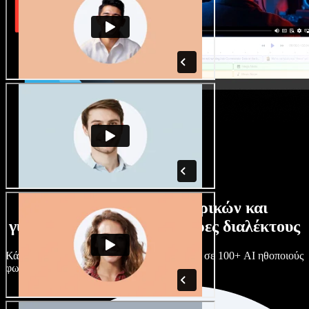
Τεράστια συλλογή ανδρικών και
γυναικείων φωνών με άπειρες διαλέκτους
Κάθε έργο είναι μοναδικό. Διάλεξε ανάμεσα σε 100+ AI ηθοποιούς
φωνής & διαλέκτους και κάν’ τους όπως θες.