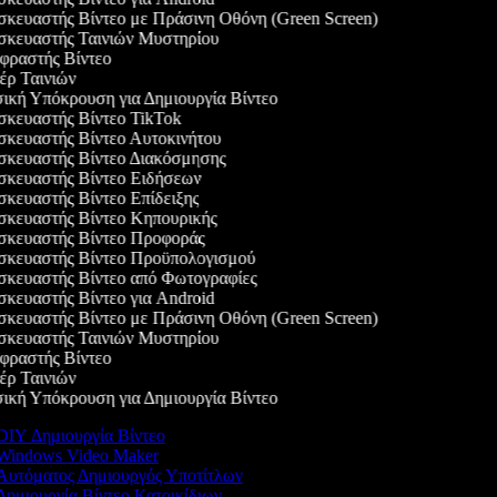
κευαστής Βίντεο με Πράσινη Οθόνη (Green Screen)
κευαστής Ταινιών Μυστηρίου
ραστής Βίντεο
ρ Ταινιών
κή Υπόκρουση για Δημιουργία Βίντεο
κευαστής Βίντεο TikTok
κευαστής Βίντεο Αυτοκινήτου
κευαστής Βίντεο Διακόσμησης
κευαστής Βίντεο Ειδήσεων
κευαστής Βίντεο Επίδειξης
κευαστής Βίντεο Κηπουρικής
κευαστής Βίντεο Προφοράς
κευαστής Βίντεο Προϋπολογισμού
κευαστής Βίντεο από Φωτογραφίες
κευαστής Βίντεο για Android
κευαστής Βίντεο με Πράσινη Οθόνη (Green Screen)
κευαστής Ταινιών Μυστηρίου
ραστής Βίντεο
ρ Ταινιών
κή Υπόκρουση για Δημιουργία Βίντεο
IY Δημιουργία Βίντεο
indows Video Maker
υτόματος Δημιουργός Υποτίτλων
ημιουργία Βίντεο Κατοικίδιων