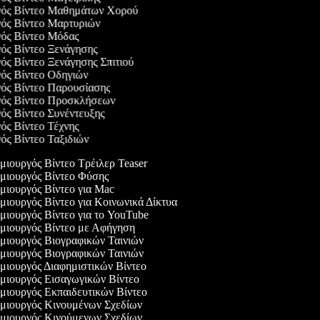
ργός Βίντεο Μαθημάτων Χορού
γός Βίντεο Μαρτυριών
γός Βίντεο Μόδας
γός Βίντεο Ξενάγησης
γός Βίντεο Ξενάγησης Σπιτιού
γός Βίντεο Οδηγιών
γός Βίντεο Παρουσίασης
ργός Βίντεο Προσκλήσεων
γός Βίντεο Συνέντευξης
γός Βίντεο Τέχνης
γός Βίντεο Ταξιδιών
ιουργός Βίντεο Τρέιλερ Teaser
ιουργός Βίντεο Φύσης
ιουργός Βίντεο για Mac
ιουργός Βίντεο για Κοινωνικά Δίκτυα
ιουργός Βίντεο για το YouTube
ιουργός Βίντεο με Αφήγηση
ιουργός Βιογραφικών Ταινιών
ιουργός Βιογραφικών Ταινιών
ιουργός Διαφημιστικών Βίντεο
ιουργός Εισαγωγικών Βίντεο
ιουργός Εκπαιδευτικών Βίντεο
ιουργός Κινουμένων Σχεδίων
ιουργός Κινούμενων Σχεδίων