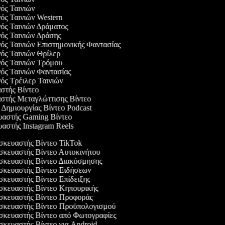
γός Ταινιών
γός Ταινιών Western
γός Ταινιών Δράματος
γός Ταινιών Δράσης
γός Ταινιών Επιστημονικής Φαντασίας
γός Ταινιών Θρίλερ
γός Ταινιών Τρόμου
γός Ταινιών Φαντασίας
γός Τρέιλερ Ταινιών
αστής Βίντεο
αστής Μεταγλώττισης Βίντεο
ο Δημιουργίας Βίντεο Podcast
ευαστής Gaming Βίντεο
υαστής Instagram Reels
κευαστής Βίντεο TikTok
κευαστής Βίντεο Αυτοκινήτου
κευαστής Βίντεο Διακόσμησης
κευαστής Βίντεο Ειδήσεων
κευαστής Βίντεο Επίδειξης
κευαστής Βίντεο Κηπουρικής
κευαστής Βίντεο Προφοράς
κευαστής Βίντεο Προϋπολογισμού
κευαστής Βίντεο από Φωτογραφίες
κευαστής Βίντεο για Android