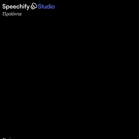
Γράψτε 5× πιο γρήγορα με φωνητική πληκτρολόγηση
Προϊόντα
Μάθετε περισσότερα