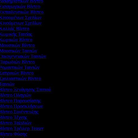
 Διαφημιστικών Βίντεο
 Εισαγωγικών Βίντεο
 Εκπαιδευτικών Βίντεο
 Κινουμένων Σχεδίων
 Κινούμενων Σχεδίων
 Κολλάζ Βίντεο
 Κωμικής Ταινίας
 Κωμικών Βίντεο
 Μουσικών Βίντεο
 Μουσικών Ταινιών
 Οικογενειακών Ταινιών
 Παρωδιών Βίντεο
 Ρομαντικών Ταινιών
 Σατιρικών Βίντεο
 Σχολιαστικών Βίντεο
 Ταινιών
 Βίντεο Ξενάγησης Σπιτιού
 Βίντεο Οδηγιών
 Βίντεο Παρουσίασης
 Βίντεο Προσκλήσεων
 Βίντεο Συνέντευξης
 Βίντεο Τέχνης
 Βίντεο Ταξιδιών
 Βίντεο Τρέιλερ Teaser
 Βίντεο Φύσης