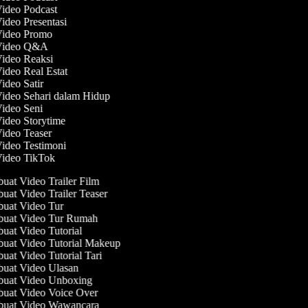
Video Podcast
Video Presentasi
 Video Promo
 Video Q&A
Video Reaksi
Video Real Estat
Video Satir
Video Sehari dalam Hidup
Video Seni
Video Storytime
Video Teaser
Video Testimoni
Video TikTok
at Video Trailer Film
at Video Trailer Teaser
at Video Tur
uat Video Tur Rumah
at Video Tutorial
at Video Tutorial Makeup
at Video Tutorial Tari
at Video Ulasan
uat Video Unboxing
at Video Voice Over
uat Video Wawancara