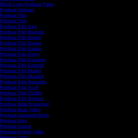
Musik Latar Pembuat Video
Pembuat Animasi
Pembuat Film
Pembuat Film
Pembuat Film Aksi
Pembuat Film Biografi
Pembuat Film Biopik
Pembuat Film Drama
Pembuat Film Fantasi
Pembuat Film Horor
Pembuat Film Keluarga
Pembuat Film Komedi
Pembuat Film Misteri
Pembuat Film Musikal
Pembuat Film Romantis
Pembuat Film Sci-fi
Pembuat Film Thriller
Pembuat Film Western
Pembuat Iklan Komersial
Pembuat Iklan Video
Pembuat Instagram Reels
Pembuat Intro
Pembuat Kartun
Pembuat Kolase Video
Pembuat Outro