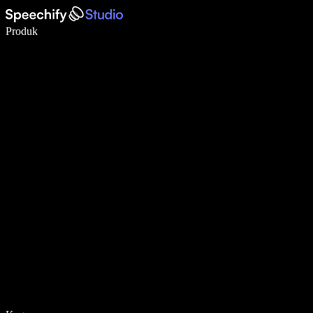
Menulis 5× lebih cepat dengan dikte suara
Produk
Pelajari lebih lanjut