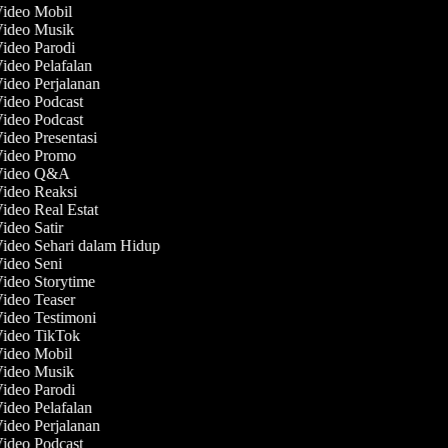
Video Mobil
Video Musik
Video Parodi
Video Pelafalan
Video Perjalanan
Video Podcast
Video Podcast
Video Presentasi
 Video Promo
 Video Q&A
Video Reaksi
Video Real Estat
Video Satir
Video Sehari dalam Hidup
Video Seni
Video Storytime
Video Teaser
Video Testimoni
Video TikTok
Video Mobil
Video Musik
Video Parodi
Video Pelafalan
Video Perjalanan
Video Podcast