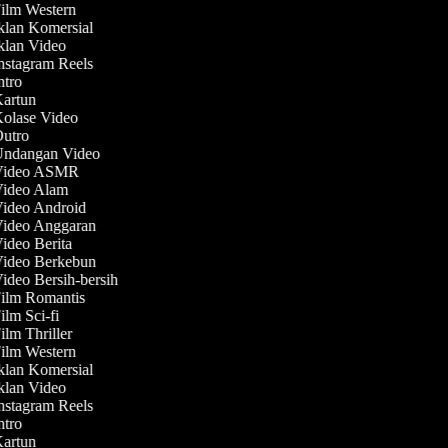
Film Western
Iklan Komersial
Iklan Video
Instagram Reels
Intro
Kartun
Kolase Video
Outro
 Undangan Video
 Video ASMR
 Video Alam
Video Android
Video Anggaran
Video Berita
Video Berkebun
Video Bersih-bersih
Film Romantis
Film Sci-fi
Film Thriller
Film Western
Iklan Komersial
Iklan Video
Instagram Reels
Intro
Kartun