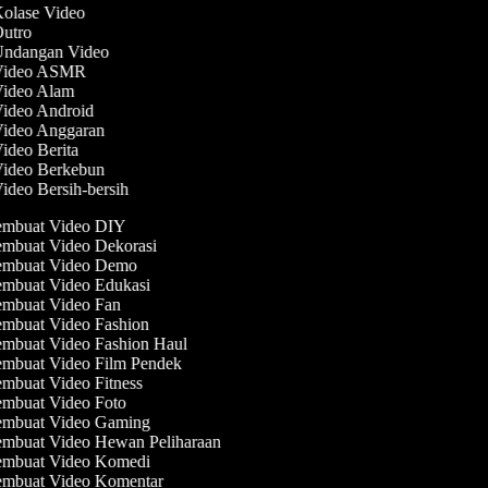
Kolase Video
Outro
 Undangan Video
 Video ASMR
 Video Alam
Video Android
Video Anggaran
Video Berita
Video Berkebun
Video Bersih-bersih
mbuat Video DIY
mbuat Video Dekorasi
mbuat Video Demo
mbuat Video Edukasi
mbuat Video Fan
mbuat Video Fashion
mbuat Video Fashion Haul
mbuat Video Film Pendek
mbuat Video Fitness
mbuat Video Foto
mbuat Video Gaming
mbuat Video Hewan Peliharaan
mbuat Video Komedi
mbuat Video Komentar