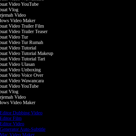
uat Video YouTube
uat Vlog
jemah Video
ows Video Maker
at Video Trailer Film
at Video Trailer Teaser
at Video Tur
uat Video Tur Rumah
at Video Tutorial
at Video Tutorial Makeup
at Video Tutorial Tari
at Video Ulasan
uat Video Unboxing
at Video Voice Over
uat Video Wawancara
uat Video YouTube
uat Vlog
jemah Video
ows Video Maker
Editor Dubbing Video
Editor Film
Editor Video
Generator Auto-Subtitle
Mac Video Maker