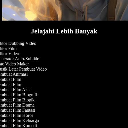
Jelajahi Lebih Banyak
itor Dubbing Video
itor Film
itor Video
nerator Auto-Subtitle
c Video Maker
sik Latar Pembuat Video
mbuat Animasi
mbuat Film
mbuat Film
mbuat Film Aksi
mbuat Film Biografi
mbuat Film Biopik
mbuat Film Drama
mbuat Film Fantasi
mbuat Film Horor
mbuat Film Keluarga
mbuat Film Komedi