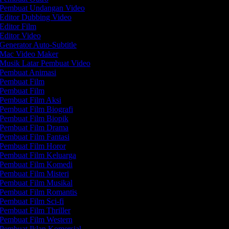
Pembuat Undangan Video
Editor Dubbing Video
Editor Film
Editor Video
Generator Auto-Subtitle
Mac Video Maker
Musik Latar Pembuat Video
Pembuat Animasi
Pembuat Film
Pembuat Film
Pembuat Film Aksi
Pembuat Film Biografi
Pembuat Film Biopik
Pembuat Film Drama
Pembuat Film Fantasi
Pembuat Film Horor
Pembuat Film Keluarga
Pembuat Film Komedi
Pembuat Film Misteri
Pembuat Film Musikal
Pembuat Film Romantis
Pembuat Film Sci-fi
Pembuat Film Thriller
Pembuat Film Western
Pembuat Iklan Komersial