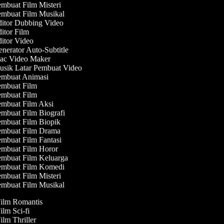
mbuat Film Misteri
mbuat Film Musikal
itor Dubbing Video
itor Film
itor Video
nerator Auto-Subtitle
c Video Maker
sik Latar Pembuat Video
mbuat Animasi
mbuat Film
mbuat Film
mbuat Film Aksi
mbuat Film Biografi
mbuat Film Biopik
mbuat Film Drama
mbuat Film Fantasi
mbuat Film Horor
mbuat Film Keluarga
mbuat Film Komedi
mbuat Film Misteri
mbuat Film Musikal
Film Romantis
Film Sci-fi
Film Thriller