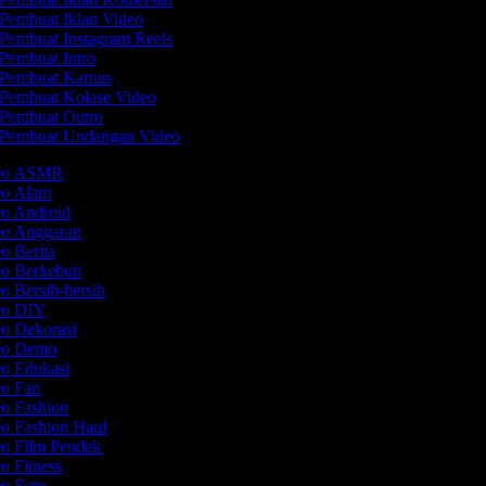
Pembuat Iklan Video
Pembuat Instagram Reels
Pembuat Intro
Pembuat Kartun
Pembuat Kolase Video
Pembuat Outro
Pembuat Undangan Video
deo ASMR
deo Alam
eo Android
eo Anggaran
eo Berita
eo Berkebun
eo Bersih-bersih
deo DIY
eo Dekorasi
deo Demo
eo Edukasi
eo Fan
eo Fashion
eo Fashion Haul
eo Film Pendek
eo Fitness
eo Foto