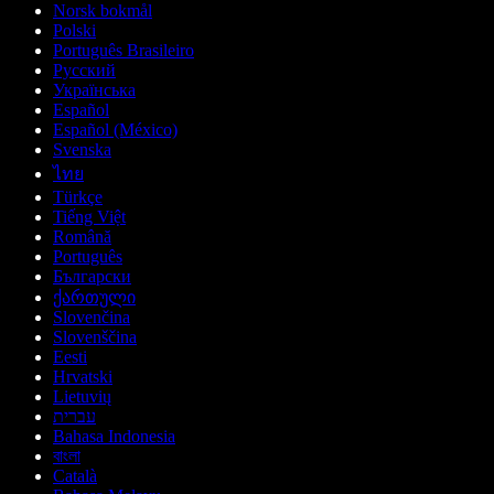
Norsk bokmål
Polski
Português Brasileiro
Русский
Українська
Español
Español (México)
Svenska
ไทย
Türkçe
Tiếng Việt
Română
Português
Български
ქართული
Slovenčina
Slovenščina
Eesti
Hrvatski
Lietuvių
עברית
Bahasa Indonesia
বাংলা
Català