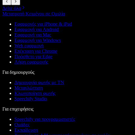
Δείτε όλα
Μετατροπή Κειμένου σε Ομιλία
Εφαρμογές για iPhone & iPad
Εφαρμογή για Android
Εφαρμογή για Mac
Εφαρμογή για Windows
Web εφαρμογή
Επέκταση για Chrome
Πρόσθετο για Edge
Λήψη εφαρμογής
Για δημιουργούς
Δημιουργία φωνής με ΤΝ
Μεταγλώττιση
Κλωνοποίηση φωνής
Speechify Studio
Για επιχειρήσεις
Speechify για προγραμματιστές
Ομάδες
Εκπαίδευση