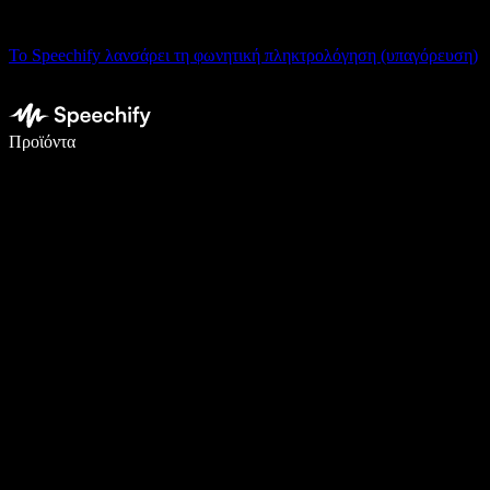
Το Speechify λανσάρει τη φωνητική πληκτρολόγηση (υπαγόρευση)
Γράψτε 5× πιο γρήγορα με φωνητική πληκτρολόγηση
Προϊόντα
Μάθετε περισσότερα