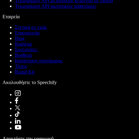
Τεκμηρίωση API μετατροπής κειμένου σε ομιλία
Τεκμηρίωση API φωνητικών πρακτόρων
Εταιρεία
Σχετικά με εμάς
Επικοινωνία
Blog
Καριέρα
Συνεργάτες
Βοήθεια
Κατάσταση συστήματος
Τύπος
Brand Kit
Ακολουθήστε το Speechify
Αποκτήστε την εφαρμογή