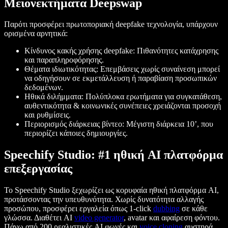
Μειονεκτήματα Deepswap
Παρότι προσφέρει πρωτοποριακή deepfake τεχνολογία, υπάρχουν
ορισμένα αρνητικά:
Κίνδυνος κακής χρήσης deepfake: Πιθανότητες κατάχρησης
και παραπληροφόρησης.
Θέματα ιδιωτικότητας: Επεμβάσεις χωρίς συναίνεση μπορεί
να οδηγήσουν σε εκμετάλλευση ή παραβίαση προσωπικών
δεδομένων.
Ηθικά διλήμματα: Πολύπλοκα ερωτήματα για συγκατάθεση,
αυθεντικότητα & κοινωνικές συνέπειες χρειάζονται προσοχή
και ρυθμίσεις.
Περιορισμός διάρκειας βίντεο: Μέγιστη διάρκεια 10’, που
περιορίζει κάποιες δημιουργίες.
Speechify Studio: #1 ηθική AI πλατφόρμα
επεξεργασίας
Το Speechify Studio ξεχωρίζει ως κορυφαία ηθική πλατφόρμα AI,
προτάσσοντας την υπευθυνότητα. Χωρίς δυνατότητα αλλαγής
προσώπου, προσφέρει εργαλεία όπως 1-click
dubbing
σε κάθε
γλώσσα. Διαθέτει AI
video generator
, avatar και αφαίρεση φόντου.
Πάνω από 200 ρεαλιστικές AI φωνές και
voice cloning
αυστηρά