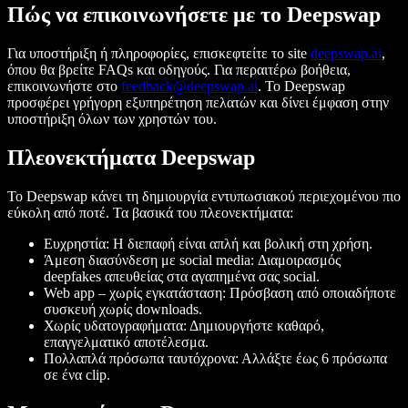
Πώς να επικοινωνήσετε με το Deepswap
Για υποστήριξη ή πληροφορίες, επισκεφτείτε το site
deepswap.ai
,
όπου θα βρείτε FAQs και οδηγούς. Για περαιτέρω βοήθεια,
επικοινωνήστε στο
feedback@deepswap.ai
. Το Deepswap
προσφέρει γρήγορη εξυπηρέτηση πελατών και δίνει έμφαση στην
υποστήριξη όλων των χρηστών του.
Πλεονεκτήματα Deepswap
Το Deepswap κάνει τη δημιουργία εντυπωσιακού περιεχομένου πιο
εύκολη από ποτέ. Τα βασικά του πλεονεκτήματα:
Ευχρηστία: Η διεπαφή είναι απλή και βολική στη χρήση.
Άμεση διασύνδεση με social media: Διαμοιρασμός
deepfakes απευθείας στα αγαπημένα σας social.
Web app – χωρίς εγκατάσταση: Πρόσβαση από οποιαδήποτε
συσκευή χωρίς downloads.
Χωρίς υδατογραφήματα: Δημιουργήστε καθαρό,
επαγγελματικό αποτέλεσμα.
Πολλαπλά πρόσωπα ταυτόχρονα: Αλλάξτε έως 6 πρόσωπα
σε ένα clip.