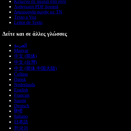
Κείμενο σε ομιλία στα χίντι
Ανάγνωση PDF δυνατά
Δημιουργία φωνής με ΤΝ
Texto a Voz
Leitor de Texto
Δείτε και σε άλλες γλώσσες
العربية
Magyar
中文 (简体)
中文 (台灣)
中文 (简体 中国大陆)
Čeština
Dansk
Nederlands
English
Français
Suomi
Deutsch
हिन्दी
Italiano
日本語
한국어