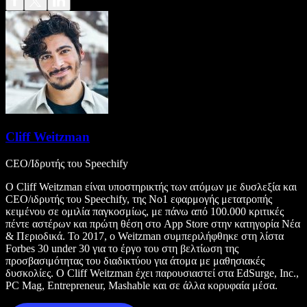
Cliff Weitzman
CEO/Ιδρυτής του Speechify
Ο Cliff Weitzman είναι υποστηρικτής των ατόμων με δυσλεξία και
CEO/ιδρυτής του Speechify, της Νο1 εφαρμογής μετατροπής
κειμένου σε ομιλία παγκοσμίως, με πάνω από 100.000 κριτικές
πέντε αστέρων και πρώτη θέση στο App Store στην κατηγορία Νέα
& Περιοδικά. Το 2017, ο Weitzman συμπεριλήφθηκε στη λίστα
Forbes 30 under 30 για το έργο του στη βελτίωση της
προσβασιμότητας του διαδικτύου για άτομα με μαθησιακές
δυσκολίες. Ο Cliff Weitzman έχει παρουσιαστεί στα EdSurge, Inc.,
PC Mag, Entrepreneur, Mashable και σε άλλα κορυφαία μέσα.