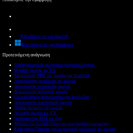
Κατεβάστε το για macOS
Κατεβάστε το για Windows
Προτεινόμενη ανάγνωση
Υπαγόρευση & φωνητική πληκτρολόγηση
Βοηθός φωνής με ΤΝ
Μετατροπή PDF σε ομιλία για Android
Αναγνώστης κειμένου σε ομιλία
Δημιουργία γυναικείας φωνής
Δημιουργία ανδρικής φωνής
Οι καλύτεροι αναγνώστες για δυσλεξία
Δημιουργία ρομποτικής φωνής
Anime κείμενο σε ομιλία
Αλλαγή φωνής με ΤΝ
Αναγνώστης PDF με ήχο
Μπορεί το Google Docs να μου διαβάζει κείμενο;
Επέκταση Chrome για μετατροπή κειμένου σε ομιλία