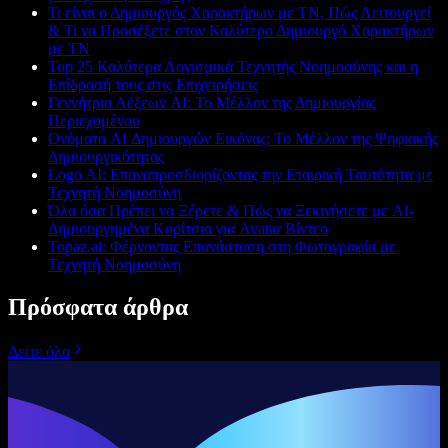
Τι είναι ο Δημιουργός Χαρακτήρων με ΤΝ, Πώς Λειτουργεί
& Τι να Προσέξετε στον Καλύτερο Δημιουργό Χαρακτήρων
με ΤΝ
Top 25 Καλύτερα Λογισμικά Τεχνητής Νοημοσύνης και η
Επίδρασή τους στις Επιχειρήσεις
Γεννήτρια Λέξεων AI: Το Μέλλον της Δημιουργίας
Περιεχομένου
Ονόματα AI Δημιουργών Εικόνας: Το Μέλλον της Ψηφιακής
Δημιουργικότητας
Logo AI: Επαναπροσδιορίζοντας την Εταιρική Ταυτότητα με
Τεχνητή Νοημοσύνη
Όλα όσα Πρέπει να Ξέρετε & Πώς να Ξεκινήσετε με AI-
Δημιουργημένα Κορίτσια για Avatar Βίντεο
Topaz.ai: Φέρνοντας Επανάσταση στη Φωτογραφία με
Τεχνητή Νοημοσύνη
Πρόσφατα άρθρα
Δείτε όλα