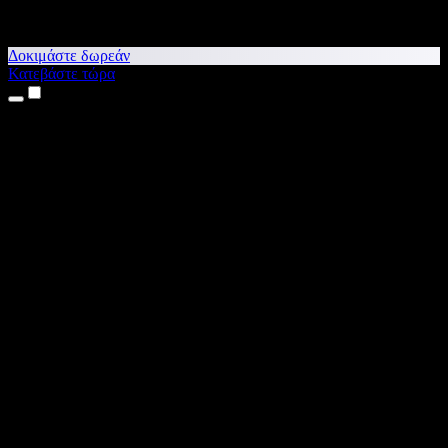
Δοκιμάστε δωρεάν
Κατεβάστε τώρα
Προϊόντα
Κείμενο σε Ομιλία
Εφαρμογές για iPhone & iPad
Εφαρμογή για Android
Επέκταση για Chrome
Επέκταση για Edge
Web εφαρμογή
Εφαρμογή για Mac
Εφαρμογή για Windows