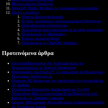
Μειονεκτήματα Deepswap
Speechify Studio: #1 ηθική AI πλατφόρμα επεξεργασίας
Συχνές ερωτήσεις
Είναι το Deepswap δωρεάν;
Σε ποιες πλατφόρμες χρησιμοποιείται το Deepswap;
Είναι αξιόπιστο το Deepswap;
Ποια είναι τα καλύτερα εργαλεία αλλαγής προσώπου;
Είναι δωρεάν το Midjourney;
Υπάρχει ακόμα το Roop;
Είναι δωρεάν το ChatGPT premium;
Προτεινόμενα άρθρα
Γεννήτρια Προτροπών AI: Απελευθερώστε τη
Δημιουργικότητα με Τεχνητή Νοημοσύνη
Εναλλακτικές του ChatGPT: Εξερευνώντας τον Κόσμο των
Γλωσσικών Μοντέλων AI
Character.AI: Φέρνοντας την επανάσταση στη συνομιλία με
AI chatbots
Τι είναι ένας Δημιουργός Χαρακτήρων με Τεχνητή
Νοημοσύνη, Πώς Λειτουργεί και Τι να Προσέξετε στον
Καλύτερο AI Character Generator
Δωρεάν AI Generator: Απελευθερώστε τη Δημιουργικότητα
με Τεχνολογία Αιχμής