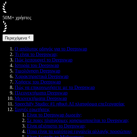
50M+ χρήστες
Περιεχόμενα
Ο απόλυτος οδηγός για το Deepswap
Τι είναι το Deepswap;
Πώς λειτουργεί το Deepswap
Ιστορία του Deepswap
Τιμολόγηση Deepswap
Χαρακτηριστικά Deepswap
Χρήσεις του Deepswap
Πώς να επικοινωνήσετε με το Deepswap
Πλεονεκτήματα Deepswap
Μειονεκτήματα Deepswap
Speechify Studio: #1 ηθική AI πλατφόρμα επεξεργασίας
Συχνές ερωτήσεις
Είναι το Deepswap δωρεάν;
Σε ποιες πλατφόρμες χρησιμοποιείται το Deepswap;
Είναι αξιόπιστο το Deepswap;
Ποια είναι τα καλύτερα εργαλεία αλλαγής προσώπου;
Είναι δωρεάν το Midjourney;