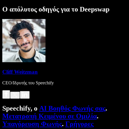
Ο απόλυτος οδηγός για το Deepswap
Cliff Weitzman
CEO/Ιδρυτής του Speechify
Speechify, ο
AI Βοηθός Φωνής σας
.
Μετατροπή Κειμένου σε Ομιλία
.
Υπαγόρευση Φωνής
.
Γρήγορες