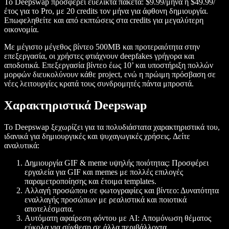
Το Deepswap προσφέρει ευέλικτα πακέτα: $9.99/μήνα ή $49.99/
έτος για το Pro, με 20 credits τον μήνα για άφθονη δημιουργία.
Επωφεληθείτε και από εκπτώσεις στα credits για μεγαλύτερη
οικονομία.
Με μέγιστο μέγεθος βίντεο 500MB και προτεραιότητα στην
επεξεργασία, οι χρήστες φτιάχνουν deepfakes γρήγορα και
αποδοτικά. Επεξεργασία βίντεο έως 10’ και υποστήριξη πολλών
μορφών διευκολύνουν κάθε project, ενώ η πρώιμη πρόσβαση σε
νέες λειτουργίες κρατά τους συνδρομητές πάντα μπροστά.
Χαρακτηριστικά Deepswap
Το Deepswap ξεχωρίζει για τα πολυδιάστατα χαρακτηριστικά του,
ιδανικά για δημιουργικές και ψυχαγωγικές χρήσεις. Δείτε
αναλυτικά:
Δημιουργία GIF & meme υψηλής ποιότητας: Προσφέρει
εργαλεία για GIF και memes με πολλές επιλογές
παραμετροποίησης και έτοιμα templates.
Αλλαγή προσώπου σε φωτογραφίες και βίντεο: Δυνατότητα
εναλλαγής προσώπων με ρεαλιστικά και ποιοτικά
αποτελέσματα.
Αυτόματη αφαίρεση φόντου με AI: Απομόνωση θέματος
εύκολα για σύνθεση σε άλλα περιβάλλοντα.