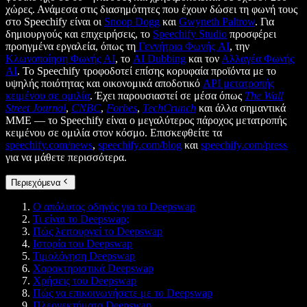
χώρες. Ανάμεσα στις διασημότητες που έχουν δώσει τη φωνή τους
στο Speechify είναι οι
Snoop Dogg
και
Gwyneth Paltrow
. Για
δημιουργούς και επιχειρήσεις, το
Speechify Studio
προσφέρει
προηγμένα εργαλεία, όπως τη
Γεννήτρια Φωνής AI
, την
Κλωνοποίηση Φωνής AI
, το
AI Dubbing
και τον
Αλλαγέα Φωνής
AI
. Το Speechify τροφοδοτεί επίσης κορυφαία προϊόντα με το
υψηλής ποιότητας και οικονομικά αποδοτικό
API μετατροπής
κειμένου σε ομιλία
. Έχει παρουσιαστεί σε μέσα όπως
The Wall
Street Journal
,
CNBC
,
Forbes
,
TechCrunch
και άλλα σημαντικά
ΜΜΕ — το Speechify είναι ο μεγαλύτερος πάροχος μετατροπής
κειμένου σε ομιλία στον κόσμο. Επισκεφθείτε τα
speechify.com/news
,
speechify.com/blog
και
speechify.com/press
για να μάθετε περισσότερα.
Περιεχόμενα
Ο απόλυτος οδηγός για το Deepswap
Τι είναι το Deepswap;
Πώς λειτουργεί το Deepswap
Ιστορία του Deepswap
Τιμολόγηση Deepswap
Χαρακτηριστικά Deepswap
Χρήσεις του Deepswap
Πώς να επικοινωνήσετε με το Deepswap
Πλεονεκτήματα Deepswap