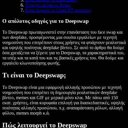
Υπάρχει ακόμα το Roop;
Είναι δωρεάν το ChatGPT premium;
Ο απόλυτος οδηγός για το Deepswap
Το Deepswap πρωταγωνιστεί στην επανάσταση του face swap και
των deepfake, προσφέροντας μια σουίτα εργαλείων με τεχνητή
νοημοσύνη που επιτρέπουν στους χρήστες να φτιάχνουν ρεαλιστικά
και υψηλής ποιότητας deepfake βίντεο. Σε αυτό το άρθρο θα δούμε
όσα χρειάζεται να ξέρετε για το Deepswap, τα χαρακτηριστικά του,
τα υπέρ και τα κατά του και τις βασικές χρήσεις του. Θα δούμε και
εργαλείο κλωνοποίησης φωνής.
Τι είναι το Deepswap;
Το Deepswap είναι μια εφαρμογή αλλαγής προσώπου με τεχνητή
νοημοσύνη που επιτρέπει τη δημιουργία ρεαλιστικών deepfake
βίντεο, memes και GIF με μερικά μόνο κλικ. Με πάνω από 150
εκατ. χρήστες, είναι κορυφαία επιλογή για διασκεδαστικές, υψηλής
ποιότητας αλλαγές προσώπου, π.χ. αναπαράσταση ρόλων, αλλαγή
φύλου, memes morph κ.ά.
Πώς λειτουργεί το Deepswap