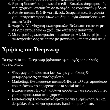
Άμεση διασύνδεση με social media: Εύκολος διαμοιρασμός
περιεχομένου απευθείας σε πλατφόρμες κοινωνικών μέσων.
Αστεία memes & GIF για TikTok, Snapchat κ.ά.: Εργαλεία
για μετατροπές προσώπων και δημιουργία διασκεδαστικών
memes/GIFs.
Δωρεάν AI ενίσχυση φωτογραφιών: Βελτίωση εικόνων με
AI για λεπτομέρεια & χρώματα ανώτερης ποιότητας.
Μετατροπέας φωτογραφίας σε anime με AI: Μετατρέψτε τις
φωτογραφίες σας σε anime με μοναδικό, καλλιτεχνικό στυλ.
Χρήσεις του Deepswap
Τα εργαλεία του Deepswap βρίσκουν εφαρμογές σε πολλούς
τομείς, όπως:
Ψυχαγωγία: Ρεαλιστικά face swaps για ρόλους &
μεταμορφώσεις σε ταινίες/βίντεο.
Marketing: Εντυπωσιακά memes/GIFs με αλλαγή προσώπου
που αυξάνουν το engagement στα social media.
Εξατομίκευση: Εύκολη αλλαγή προσώπων σε εικόνες/βίντεο
για πιο προσωπικό περιεχόμενο.
Εκπαίδευση: Εκπαιδευτικό εργαλείο για εξερεύνηση AI και
deepfake, ιδανικό για πρακτικά, hands-on μαθήματα.