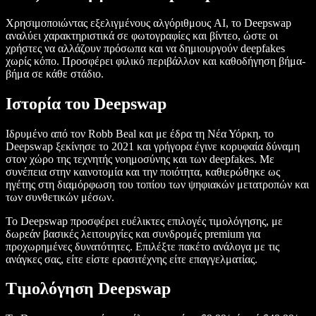
Χρησιμοποιώντας εξελιγμένους αλγόριθμους AI, το Deepswap
αναλύει χαρακτηριστικά σε φωτογραφίες και βίντεο, ώστε οι
χρήστες να αλλάζουν πρόσωπα και να δημιουργούν deepfakes
χωρίς κόπο. Προσφέρει φιλικό περιβάλλον και καθοδήγηση βήμα-
βήμα σε κάθε στάδιο.
Ιστορία του Deepswap
Ιδρυμένο από τον Robb Beal και με έδρα τη Νέα Υόρκη, το
Deepswap ξεκίνησε το 2021 και γρήγορα έγινε κορυφαία δύναμη
στον χώρο της τεχνητής νοημοσύνης και των deepfakes. Με
συνέπεια στην καινοτομία και την ποιότητα, καθιερώθηκε ως
ηγέτης στη διαμόρφωση του τοπίου των ψηφιακών μετατροπών και
των συνθετικών μέσων.
Το Deepswap προσφέρει ευέλικτες επιλογές τιμολόγησης, με
δωρεάν βασικές λειτουργίες και συνδρομές premium για
προχωρημένες δυνατότητες. Επιλέξτε πακέτο ανάλογα με τις
ανάγκες σας, είτε είστε ερασιτέχνης είτε επαγγελματίας.
Τιμολόγηση Deepswap