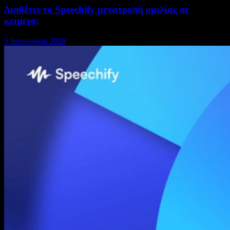
Διαθέτει το Speechify μετατροπή ομιλίας σε
κείμενο;
5 Ιανουαρίου 2026