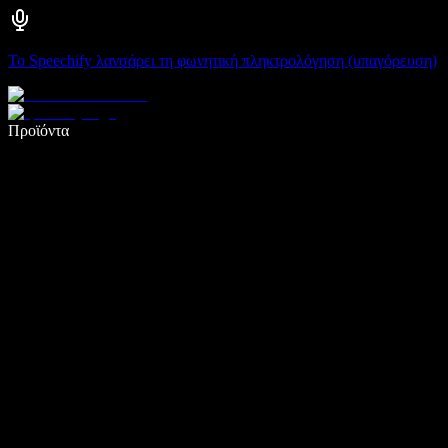
Το Speechify λανσάρει τη φωνητική πληκτρολόγηση (υπαγόρευση)
Γράψτε 5× πιο γρήγορα με φωνητική πληκτρολόγηση
Προϊόντα
Μάθετε περισσότερα