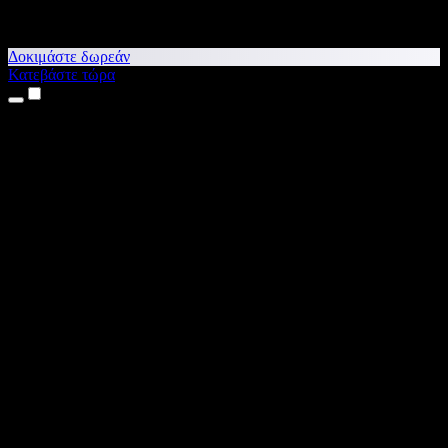
Δοκιμάστε δωρεάν
Κατεβάστε τώρα
Προϊόντα
Κείμενο σε Ομιλία
Εφαρμογές για iPhone & iPad
Εφαρμογή για Android
Επέκταση για Chrome
Επέκταση για Edge
Web εφαρμογή
Εφαρμογή για Mac
Εφαρμογή για Windows
Δημιουργία φωνής με ΤΝ
Αφήγηση