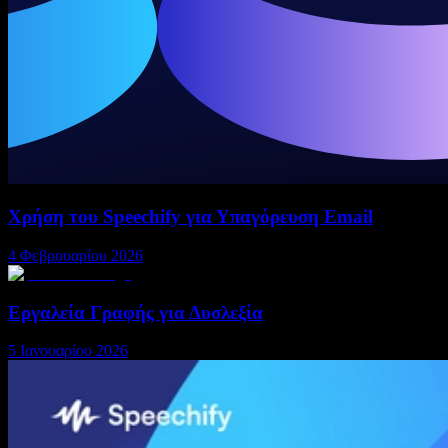
Χρήση του Speechify για Υπαγόρευση Email
4 Φεβρουαρίου 2026
Εργαλεία Γραφής για Δυσλεξία
5 Ιανουαρίου 2026