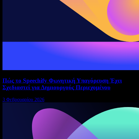
Πώς το Speechify Φωνητική Υπαγόρευση Έχει
Σχεδιαστεί για Δημιουργούς Περιεχομένου
3 Φεβρουαρίου 2026