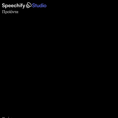
Γράψτε 5× πιο γρήγορα με φωνητική πληκτρολόγηση
Προϊόντα
Μάθετε περισσότερα