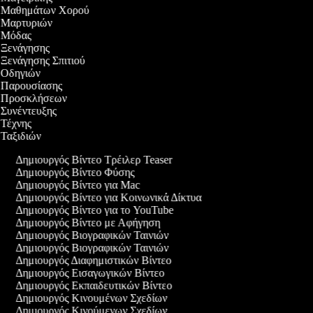
εο Μαθημάτων Χορού
εο Μαρτυριών
ο Μόδας
ο Ξενάγησης
ο Ξενάγησης Σπιτιού
ο Οδηγιών
ο Παρουσίασης
εο Προσκλήσεων
ο Συνέντευξης
ο Τέχνης
ο Ταξιδιών
Δημιουργός Βίντεο Τρέιλερ Teaser
Δημιουργός Βίντεο Φύσης
Δημιουργός Βίντεο για Mac
Δημιουργός Βίντεο για Κοινωνικά Δίκτυα
Δημιουργός Βίντεο για το YouTube
Δημιουργός Βίντεο με Αφήγηση
Δημιουργός Βιογραφικών Ταινιών
Δημιουργός Βιογραφικών Ταινιών
Δημιουργός Διαφημιστικών Βίντεο
Δημιουργός Εισαγωγικών Βίντεο
Δημιουργός Εκπαιδευτικών Βίντεο
Δημιουργός Κινουμένων Σχεδίων
Δημιουργός Κινούμενων Σχεδίων