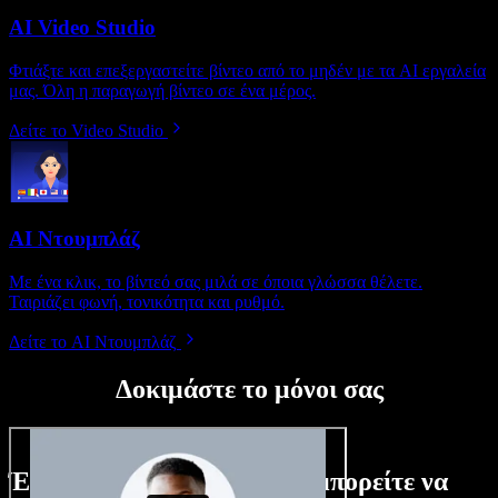
AI Video Studio
Φτιάξτε και επεξεργαστείτε βίντεο από το μηδέν με τα AI εργαλεία
μας. Όλη η παραγωγή βίντεο σε ένα μέρος.
Δείτε το Video Studio
AI Ντουμπλάζ
Με ένα κλικ, το βίντεό σας μιλά σε όποια γλώσσα θέλετε.
Ταιριάζει φωνή, τονικότητα και ρυθμό.
Δείτε το AI Ντουμπλάζ
Δοκιμάστε το μόνοι σας
Ένα μικρό δείγμα από όσα μπορείτε να