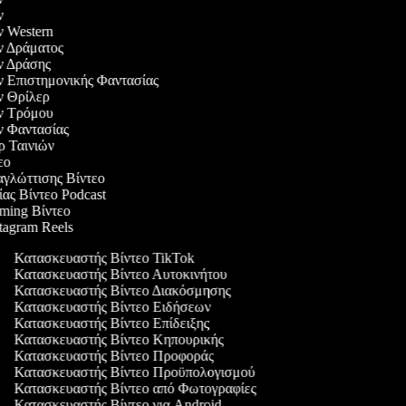
ών
ών Western
ών Δράματος
ών Δράσης
ών Επιστημονικής Φαντασίας
ών Θρίλερ
ών Τρόμου
ών Φαντασίας
ερ Ταινιών
τεο
αγλώττισης Βίντεο
ίας Βίντεο Podcast
aming Βίντεο
stagram Reels
Κατασκευαστής Βίντεο TikTok
Κατασκευαστής Βίντεο Αυτοκινήτου
Κατασκευαστής Βίντεο Διακόσμησης
Κατασκευαστής Βίντεο Ειδήσεων
Κατασκευαστής Βίντεο Επίδειξης
Κατασκευαστής Βίντεο Κηπουρικής
Κατασκευαστής Βίντεο Προφοράς
Κατασκευαστής Βίντεο Προϋπολογισμού
Κατασκευαστής Βίντεο από Φωτογραφίες
Κατασκευαστής Βίντεο για Android