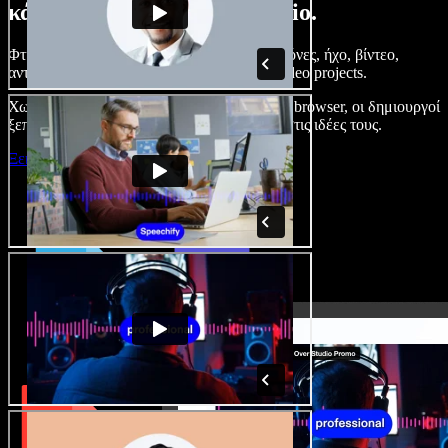
κάνετε με το Speechify Studio.
Φτιάξτε voice overs, προσθέστε δωρεάν εικόνες, ήχο, βίντεο,
αντιγραφή φωνής – ολοκληρωμένα audio/video projects.
Χωρίς καμπύλη εκμάθησης και με όλα στον browser, οι δημιουργοί
ξεπερνούν τα κλασικά όρια και δίνουν ζωή στις ιδέες τους.
Ξεκινήστε με το Studio