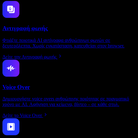
Αντιγραφή φωνής
Φτιάξτε ποιοτικά AI αντίγραφα ανθρώπινων φωνών σε
δευτερόλεπτα. Χωρίς εγκατάσταση, κατευθείαν στον browser.
Δείτε την Αντιγραφή φωνής
Voice Over
Δημιουργήστε voice overs ανθρώπινης ποιότητας σε πραγματικό
χρόνο με AI. Αφήγηση για κείμενα, βίντεο – σε κάθε στυλ.
Δείτε το Voice Over