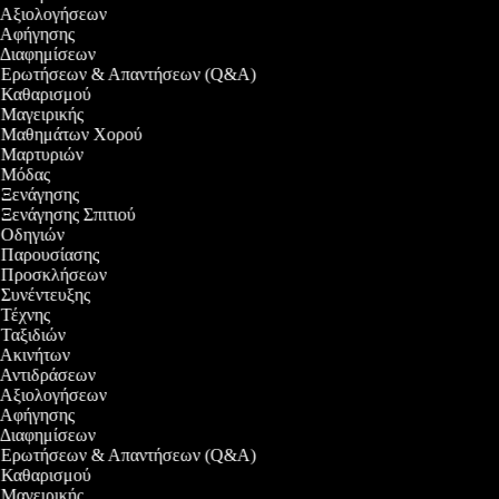
ο Αξιολογήσεων
ο Αφήγησης
ο Διαφημίσεων
εο Ερωτήσεων & Απαντήσεων (Q&A)
ο Καθαρισμού
ο Μαγειρικής
εο Μαθημάτων Χορού
εο Μαρτυριών
ο Μόδας
ο Ξενάγησης
ο Ξενάγησης Σπιτιού
ο Οδηγιών
ο Παρουσίασης
εο Προσκλήσεων
ο Συνέντευξης
ο Τέχνης
ο Ταξιδιών
ο Ακινήτων
ο Αντιδράσεων
ο Αξιολογήσεων
ο Αφήγησης
ο Διαφημίσεων
εο Ερωτήσεων & Απαντήσεων (Q&A)
ο Καθαρισμού
ο Μαγειρικής