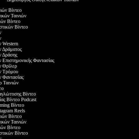
διών Βίντεο
τικών Ταινιών
ικών Βίντεο
αστικών Βίντεο
ών
ών
ών Western
ών Δράματος
ών Δράσης
ών Επιστημονικής Φαντασίας
ών Θρίλερ
ών Τρόμου
ών Φαντασίας
ερ Ταινιών
τεο
αγλώττισης Βίντεο
ίας Βίντεο Podcast
aming Βίντεο
stagram Reels
διών Βίντεο
τικών Ταινιών
ικών Βίντεο
αστικών Βίντεο
ών