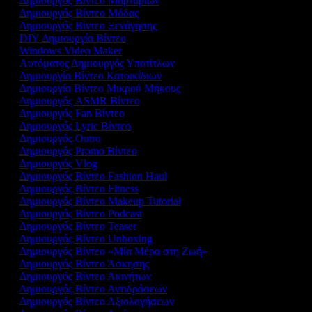
Δημιουργός Βίντεο Μαρτυριών
Δημιουργός Βίντεο Μόδας
Δημιουργός Βίντεο Ξενάγησης
DIY Δημιουργία Βίντεο
Windows Video Maker
Αυτόματος Δημιουργός Υποτίτλων
Δημιουργία Βίντεο Κατοικίδιων
Δημιουργία Βίντεο Μικρού Μήκους
Δημιουργός ASMR Βίντεο
Δημιουργός Fan Βίντεο
Δημιουργός Lyric Βίντεο
Δημιουργός Outro
Δημιουργός Promo Βίντεο
Δημιουργός Vlog
Δημιουργός Βίντεο Fashion Haul
Δημιουργός Βίντεο Fitness
Δημιουργός Βίντεο Makeup Tutorial
Δημιουργός Βίντεο Podcast
Δημιουργός Βίντεο Teaser
Δημιουργός Βίντεο Unboxing
Δημιουργός Βίντεο «Μία Μέρα στη Ζωή»
Δημιουργός Βίντεο Άσκησης
Δημιουργός Βίντεο Ακινήτων
Δημιουργός Βίντεο Αντιδράσεων
Δημιουργός Βίντεο Αξιολογήσεων