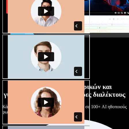
Τεράστια συλλογή ανδρικών και
γυναικείων φωνών με άπειρες διαλέκτους
Κάθε έργο είναι μοναδικό. Διάλεξε ανάμεσα σε 100+ AI ηθοποιούς
φωνής & διαλέκτους και κάν’ τους όπως θες.