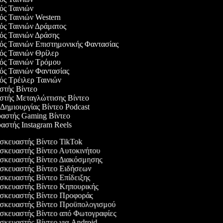
γός Ταινιών
γός Ταινιών Western
γός Ταινιών Δράματος
γός Ταινιών Δράσης
γός Ταινιών Επιστημονικής Φαντασίας
γός Ταινιών Θρίλερ
γός Ταινιών Τρόμου
γός Ταινιών Φαντασίας
γός Τρέιλερ Ταινιών
αστής Βίντεο
αστής Μεταγλώττισης Βίντεο
 Δημιουργίας Βίντεο Podcast
υαστής Gaming Βίντεο
υαστής Instagram Reels
κευαστής Βίντεο TikTok
κευαστής Βίντεο Αυτοκινήτου
κευαστής Βίντεο Διακόσμησης
κευαστής Βίντεο Ειδήσεων
κευαστής Βίντεο Επίδειξης
κευαστής Βίντεο Κηπουρικής
κευαστής Βίντεο Προφοράς
κευαστής Βίντεο Προϋπολογισμού
κευαστής Βίντεο από Φωτογραφίες
κευαστής Βίντεο για Android