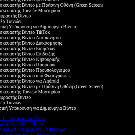
κευαστής Βίντεο με Πράσινη Οθόνη (Green Screen)
κευαστής Ταινιών Μυστηρίου
ραστής Βίντεο
ρ Ταινιών
κή Υπόκρουση για Δημιουργία Βίντεο
κευαστής Βίντεο TikTok
κευαστής Βίντεο Αυτοκινήτου
κευαστής Βίντεο Διακόσμησης
κευαστής Βίντεο Ειδήσεων
κευαστής Βίντεο Επίδειξης
κευαστής Βίντεο Κηπουρικής
κευαστής Βίντεο Προφοράς
κευαστής Βίντεο Προϋπολογισμού
κευαστής Βίντεο από Φωτογραφίες
κευαστής Βίντεο για Android
κευαστής Βίντεο με Πράσινη Οθόνη (Green Screen)
κευαστής Ταινιών Μυστηρίου
ραστής Βίντεο
ρ Ταινιών
κή Υπόκρουση για Δημιουργία Βίντεο
DIY Δημιουργία Βίντεο
Windows Video Maker
Αυτόματος Δημιουργός Υποτίτλων
Δημιουργία Βίντεο Κατοικίδιων