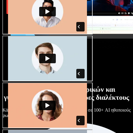
Τεράστια συλλογή ανδρικών και
γυναικείων φωνών με άπειρες διαλέκτους
Κάθε έργο είναι μοναδικό. Διάλεξε ανάμεσα σε 100+ AI ηθοποιούς
φωνής & διαλέκτους και κάν’ τους όπως θες.