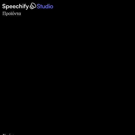
Γράψτε 5× πιο γρήγορα με φωνητική πληκτρολόγηση
Προϊόντα
Μάθετε περισσότερα