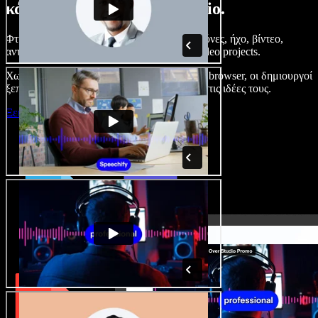
κάνετε με το Speechify Studio.
Φτιάξτε voice overs, προσθέστε δωρεάν εικόνες, ήχο, βίντεο,
αντιγραφή φωνής – ολοκληρωμένα audio/video projects.
Χωρίς καμπύλη εκμάθησης και με όλα στον browser, οι δημιουργοί
ξεπερνούν τα κλασικά όρια και δίνουν ζωή στις ιδέες τους.
Ξεκινήστε με το Studio