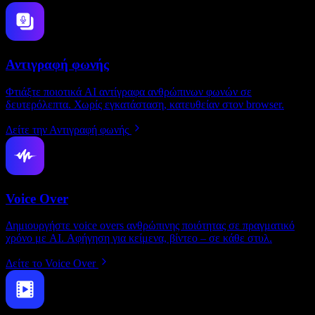
Αντιγραφή φωνής
Φτιάξτε ποιοτικά AI αντίγραφα ανθρώπινων φωνών σε
δευτερόλεπτα. Χωρίς εγκατάσταση, κατευθείαν στον browser.
Δείτε την Αντιγραφή φωνής
Voice Over
Δημιουργήστε voice overs ανθρώπινης ποιότητας σε πραγματικό
χρόνο με AI. Αφήγηση για κείμενα, βίντεο – σε κάθε στυλ.
Δείτε το Voice Over