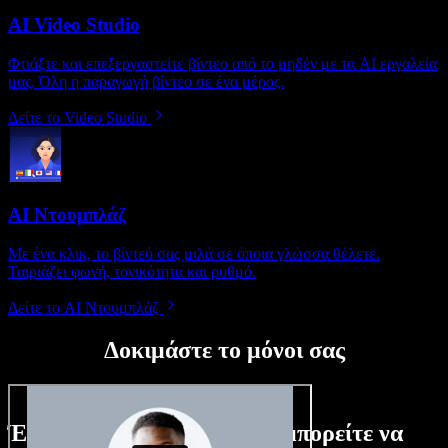
AI Video Studio
Φτιάξτε και επεξεργαστείτε βίντεο από το μηδέν με τα AI εργαλεία
μας. Όλη η παραγωγή βίντεο σε ένα μέρος.
Δείτε το Video Studio
AI Ντουμπλάζ
Με ένα κλικ, το βίντεό σας μιλά σε όποια γλώσσα θέλετε.
Ταιριάζει φωνή, τονικότητα και ρυθμό.
Δείτε το AI Ντουμπλάζ
Δοκιμάστε το μόνοι σας
Ένα μικρό δείγμα από όσα μπορείτε να