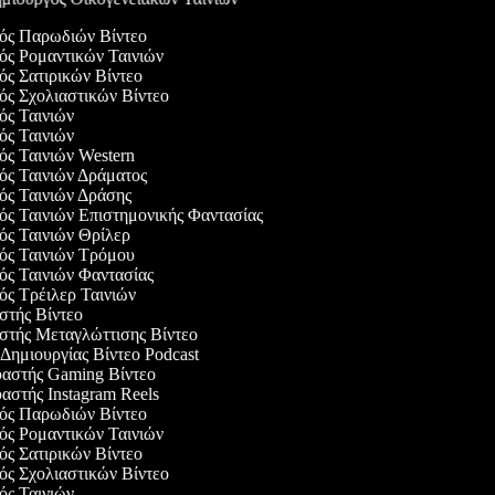
γός Παρωδιών Βίντεο
γός Ρομαντικών Ταινιών
γός Σατιρικών Βίντεο
γός Σχολιαστικών Βίντεο
γός Ταινιών
γός Ταινιών
γός Ταινιών Western
γός Ταινιών Δράματος
γός Ταινιών Δράσης
γός Ταινιών Επιστημονικής Φαντασίας
γός Ταινιών Θρίλερ
γός Ταινιών Τρόμου
γός Ταινιών Φαντασίας
γός Τρέιλερ Ταινιών
αστής Βίντεο
αστής Μεταγλώττισης Βίντεο
 Δημιουργίας Βίντεο Podcast
υαστής Gaming Βίντεο
υαστής Instagram Reels
γός Παρωδιών Βίντεο
γός Ρομαντικών Ταινιών
γός Σατιρικών Βίντεο
γός Σχολιαστικών Βίντεο
γός Ταινιών