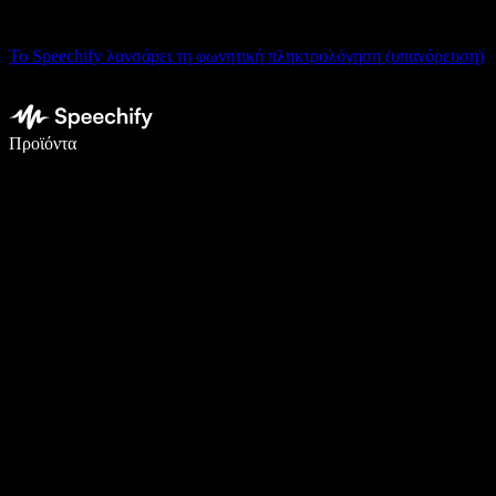
Το Speechify λανσάρει τη φωνητική πληκτρολόγηση (υπαγόρευση)
Γράψτε 5× πιο γρήγορα με φωνητική πληκτρολόγηση
Προϊόντα
Μάθετε περισσότερα