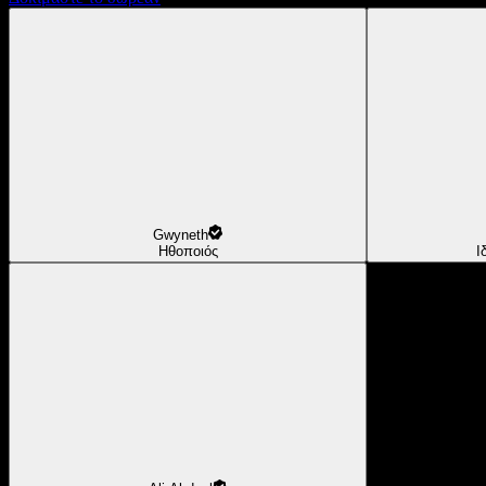
Gwyneth
Ηθοποιός
Ι