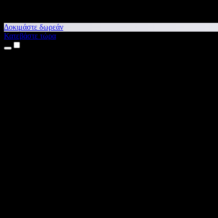
Δοκιμάστε δωρεάν
Κατεβάστε τώρα
Προϊόντα
Κείμενο σε Ομιλία
Εφαρμογές για iPhone & iPad
Εφαρμογή για Android
Επέκταση για Chrome
Επέκταση για Edge
Web εφαρμογή
Εφαρμογή για Mac
Εφαρμογή για Windows