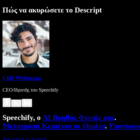
Πώς να ακυρώσετε το Descript
Cliff Weitzman
CEO/Ιδρυτής του Speechify
Speechify, ο
AI Βοηθός Φωνής σας
.
Μετατροπή Κειμένου σε Ομιλία
.
Υπαγόρε
Δοκιμάστε το δωρεάν