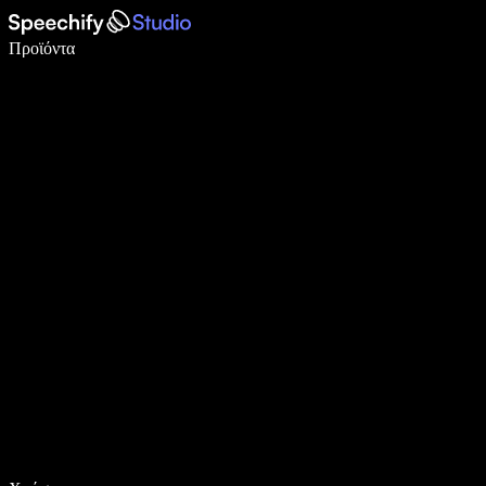
Γράψτε 5× πιο γρήγορα με φωνητική πληκτρολόγηση
Προϊόντα
Μάθετε περισσότερα