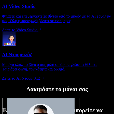
AI Video Studio
Φτιάξτε και επεξεργαστείτε βίντεο από το μηδέν με τα AI εργαλεία
μας. Όλη η παραγωγή βίντεο σε ένα μέρος.
Δείτε το Video Studio
AI Ντουμπλάζ
Με ένα κλικ, το βίντεό σας μιλά σε όποια γλώσσα θέλετε.
Ταιριάζει φωνή, τονικότητα και ρυθμό.
Δείτε το AI Ντουμπλάζ
Δοκιμάστε το μόνοι σας
Ένα μικρό δείγμα από όσα μπορείτε να