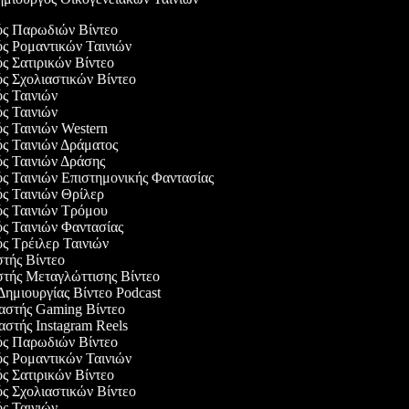
γός Παρωδιών Βίντεο
ός Ρομαντικών Ταινιών
ός Σατιρικών Βίντεο
ός Σχολιαστικών Βίντεο
ός Ταινιών
ός Ταινιών
ός Ταινιών Western
ός Ταινιών Δράματος
ός Ταινιών Δράσης
ός Ταινιών Επιστημονικής Φαντασίας
ός Ταινιών Θρίλερ
ός Ταινιών Τρόμου
ός Ταινιών Φαντασίας
ός Τρέιλερ Ταινιών
στής Βίντεο
στής Μεταγλώττισης Βίντεο
 Δημιουργίας Βίντεο Podcast
υαστής Gaming Βίντεο
αστής Instagram Reels
γός Παρωδιών Βίντεο
ός Ρομαντικών Ταινιών
ός Σατιρικών Βίντεο
ός Σχολιαστικών Βίντεο
ός Ταινιών