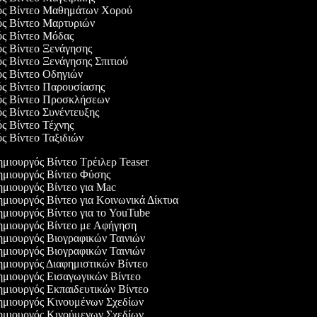
γός Βίντεο Μαθημάτων Χορού
γός Βίντεο Μαρτυριών
ός Βίντεο Μόδας
ός Βίντεο Ξενάγησης
ός Βίντεο Ξενάγησης Σπιτιού
ός Βίντεο Οδηγιών
ός Βίντεο Παρουσίασης
γός Βίντεο Προσκλήσεων
ός Βίντεο Συνέντευξης
ός Βίντεο Τέχνης
ός Βίντεο Ταξιδιών
μιουργός Βίντεο Τρέιλερ Teaser
μιουργός Βίντεο Φύσης
μιουργός Βίντεο για Mac
μιουργός Βίντεο για Κοινωνικά Δίκτυα
μιουργός Βίντεο για το YouTube
μιουργός Βίντεο με Αφήγηση
μιουργός Βιογραφικών Ταινιών
μιουργός Βιογραφικών Ταινιών
μιουργός Διαφημιστικών Βίντεο
μιουργός Εισαγωγικών Βίντεο
μιουργός Εκπαιδευτικών Βίντεο
μιουργός Κινουμένων Σχεδίων
μιουργός Κινούμενων Σχεδίων