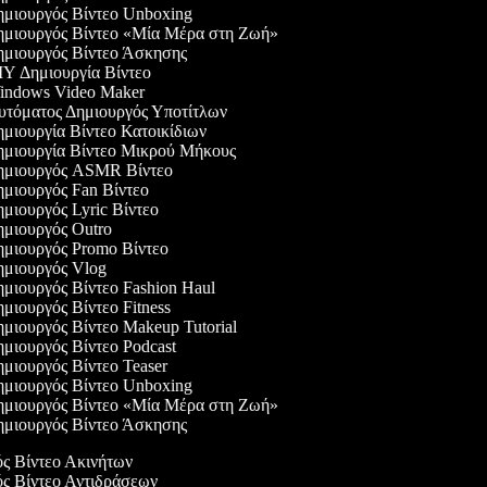
μιουργός Βίντεο Unboxing
μιουργός Βίντεο «Μία Μέρα στη Ζωή»
μιουργός Βίντεο Άσκησης
Y Δημιουργία Βίντεο
ndows Video Maker
τόματος Δημιουργός Υποτίτλων
μιουργία Βίντεο Κατοικίδιων
μιουργία Βίντεο Μικρού Μήκους
μιουργός ASMR Βίντεο
μιουργός Fan Βίντεο
μιουργός Lyric Βίντεο
μιουργός Outro
μιουργός Promo Βίντεο
μιουργός Vlog
μιουργός Βίντεο Fashion Haul
μιουργός Βίντεο Fitness
μιουργός Βίντεο Makeup Tutorial
μιουργός Βίντεο Podcast
μιουργός Βίντεο Teaser
μιουργός Βίντεο Unboxing
μιουργός Βίντεο «Μία Μέρα στη Ζωή»
μιουργός Βίντεο Άσκησης
ός Βίντεο Ακινήτων
ός Βίντεο Αντιδράσεων