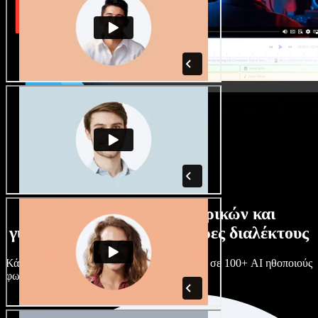
Τεράστια συλλογή ανδρικών και
γυναικείων φωνών με άπειρες διαλέκτους
Κάθε έργο είναι μοναδικό. Διάλεξε ανάμεσα σε 100+ AI ηθοποιούς
φωνής & διαλέκτους και κάν’ τους όπως θες.