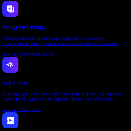
Αντιγραφή φωνής
Φτιάξτε ποιοτικά AI αντίγραφα ανθρώπινων φωνών σε
δευτερόλεπτα. Χωρίς εγκατάσταση, κατευθείαν στον browser.
Δείτε την Αντιγραφή φωνής
Voice Over
Δημιουργήστε voice overs ανθρώπινης ποιότητας σε πραγματικό
χρόνο με AI. Αφήγηση για κείμενα, βίντεο – σε κάθε στυλ.
Δείτε το Voice Over