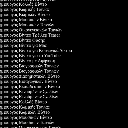
μιουργός Κολλάζ Βίντεο
μιουργός Κωμικής Ταινίας
μιουργός Κωμικών Βίντεο
μιουργός Μουσικών Βίντεο
μιουργός Μουσικών Ταινιών
μιουργός Οικογενειακών Ταινιών
μιουργός Βίντεο Τρέιλερ Teaser
μιουργός Βίντεο Φύσης
μιουργός Βίντεο για Mac
μιουργός Βίντεο για Κοινωνικά Δίκτυα
μιουργός Βίντεο για το YouTube
μιουργός Βίντεο με Αφήγηση
μιουργός Βιογραφικών Ταινιών
μιουργός Βιογραφικών Ταινιών
μιουργός Διαφημιστικών Βίντεο
μιουργός Εισαγωγικών Βίντεο
μιουργός Εκπαιδευτικών Βίντεο
μιουργός Κινουμένων Σχεδίων
μιουργός Κινούμενων Σχεδίων
μιουργός Κολλάζ Βίντεο
μιουργός Κωμικής Ταινίας
μιουργός Κωμικών Βίντεο
μιουργός Μουσικών Βίντεο
μιουργός Μουσικών Ταινιών
μιουργός Οικογενειακών Ταινιών