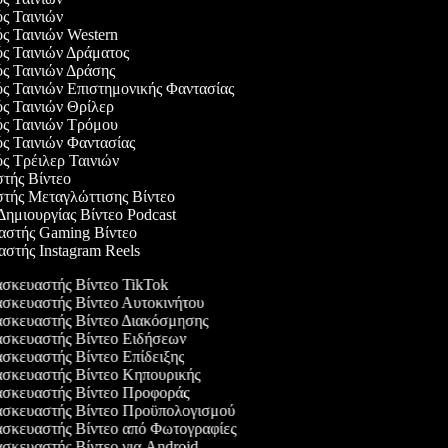
ός Ταινιών
ός Ταινιών Western
ός Ταινιών Δράματος
ός Ταινιών Δράσης
ός Ταινιών Επιστημονικής Φαντασίας
ός Ταινιών Θρίλερ
ός Ταινιών Τρόμου
ός Ταινιών Φαντασίας
ός Τρέιλερ Ταινιών
στής Βίντεο
στής Μεταγλώττισης Βίντεο
 Δημιουργίας Βίντεο Podcast
υαστής Gaming Βίντεο
αστής Instagram Reels
σκευαστής Βίντεο TikTok
σκευαστής Βίντεο Αυτοκινήτου
σκευαστής Βίντεο Διακόσμησης
σκευαστής Βίντεο Ειδήσεων
κευαστής Βίντεο Επίδειξης
σκευαστής Βίντεο Κηπουρικής
σκευαστής Βίντεο Προφοράς
σκευαστής Βίντεο Προϋπολογισμού
σκευαστής Βίντεο από Φωτογραφίες
κευαστής Βίντεο για Android