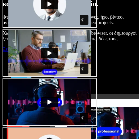
κάνετε με το Speechify Studio.
Φτιάξτε voice overs, προσθέστε δωρεάν εικόνες, ήχο, βίντεο,
αντιγραφή φωνής – ολοκληρωμένα audio/video projects.
Χωρίς καμπύλη εκμάθησης και με όλα στον browser, οι δημιουργοί
ξεπερνούν τα κλασικά όρια και δίνουν ζωή στις ιδέες τους.
Ξεκινήστε με το Studio