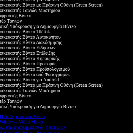
κευαστής Βίντεο με Πράσινη Οθόνη (Green Screen)
σκευαστής Ταινιών Μυστηρίου
φραστής Βίντεο
έρ Ταινιών
ική Υπόκρουση για Δημιουργία Βίντεο
σκευαστής Βίντεο TikTok
σκευαστής Βίντεο Αυτοκινήτου
σκευαστής Βίντεο Διακόσμησης
σκευαστής Βίντεο Ειδήσεων
κευαστής Βίντεο Επίδειξης
σκευαστής Βίντεο Κηπουρικής
σκευαστής Βίντεο Προφοράς
σκευαστής Βίντεο Προϋπολογισμού
σκευαστής Βίντεο από Φωτογραφίες
κευαστής Βίντεο για Android
κευαστής Βίντεο με Πράσινη Οθόνη (Green Screen)
σκευαστής Ταινιών Μυστηρίου
φραστής Βίντεο
έρ Ταινιών
ική Υπόκρουση για Δημιουργία Βίντεο
DIY Δημιουργία Βίντεο
Windows Video Maker
Αυτόματος Δημιουργός Υποτίτλων
Δημιουργία Βίντεο Κατοικίδιων