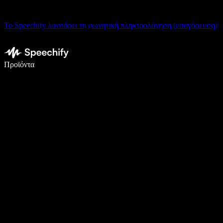
Το Speechify λανσάρει τη φωνητική πληκτρολόγηση (υπαγόρευση)
Γράψτε 5× πιο γρήγορα με φωνητική πληκτρολόγηση
Προϊόντα
Μάθετε περισσότερα