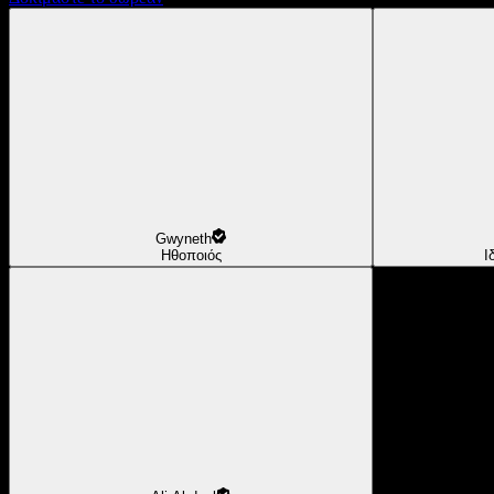
Gwyneth
Ηθοποιός
Ι