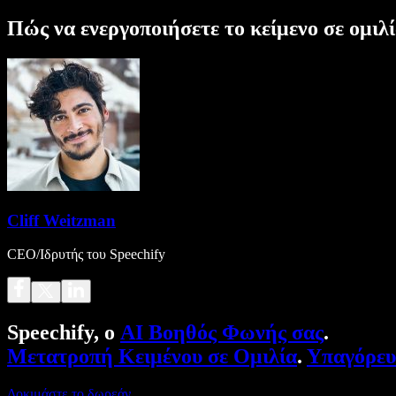
Πώς να ενεργοποιήσετε το κείμενο σε ομι
Cliff Weitzman
CEO/Ιδρυτής του Speechify
Speechify, ο
AI Βοηθός Φωνής σας
.
Μετατροπή Κειμένου σε Ομιλία
.
Υπαγόρε
Δοκιμάστε το δωρεάν