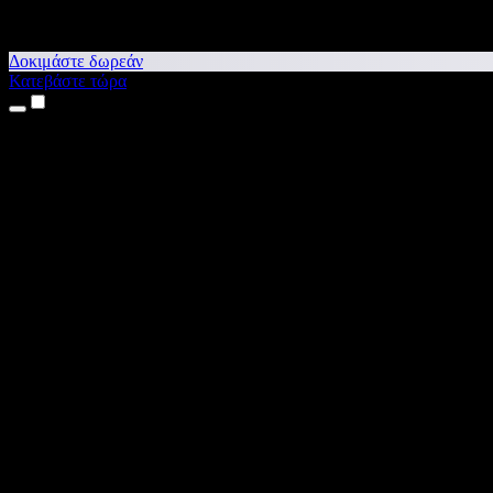
Δοκιμάστε δωρεάν
Κατεβάστε τώρα
Προϊόντα
Κείμενο σε Ομιλία
Εφαρμογές για iPhone & iPad
Εφαρμογή για Android
Επέκταση για Chrome
Επέκταση για Edge
Web εφαρμογή
Εφαρμογή για Mac
Εφαρμογή για Windows