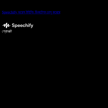
Speechify ভয়েস টাইপিং ডিকটেশন চালু করেছে
ভয়েস টাইপিং দিয়ে ৫ গুণ দ্রুত লিখুন
প্রোডাক্ট
আরও জানুন