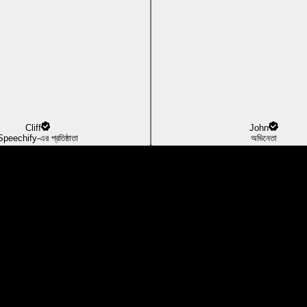
Cliff
John
Speechify-এর প্রতিষ্ঠাতা
অভিনেতা