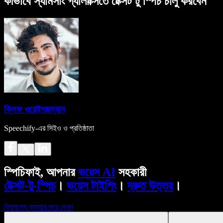
কীভাবে স্যামসাং গ্যালাক্সিতে টেক্সট টু স্পিচ চালু করবেন
ক্লিফ ওয়েইৎজম্যান
Speechify-এর সিইও ও প্রতিষ্ঠাতা
স্পিচিফাই, আপনার
ভয়েস AI
সহকারী
টেক্সট-টু-স্পিচ
।
ভয়েস টাইপিং
।
দ্রুত উত্তর
।
বিনামূল্যে ব্যবহার করে দেখুন