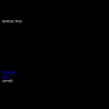
ব্যবহারের ক্ষেত্র
ডাউনলোড
API
কোম্পানি