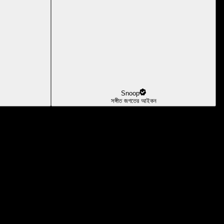
Snoop
সঙ্গীত জগতের আইকন