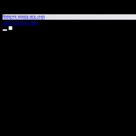
বিনামূল্যে ব্যবহার করে দেখুন
এখনই ডাউনলোড করুন
প্রোডাক্ট
টেক্সট টু স্পিচ
আইফোন ও আইপ্যাড অ্যাপ
অ্যান্ড্রয়েড অ্যাপ
ক্রোম এক্সটেনশন
এজ এক্সটেনশন
ওয়েব অ্যাপ
ম্যাক অ্যাপ
উইন্ডোজ অ্যাপ
এআই ভয়েস জেনারেটর