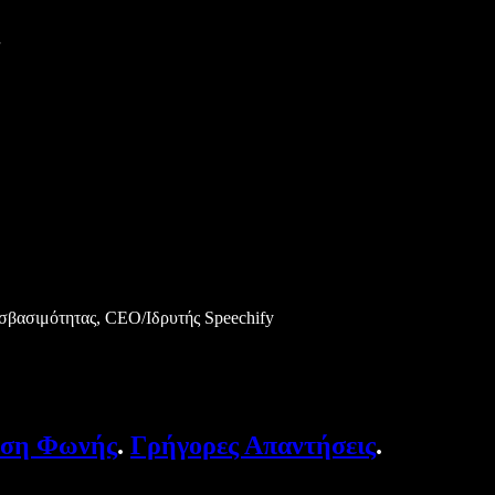
βασιμότητας, CEO/Ιδρυτής Speechify
υση Φωνής
.
Γρήγορες Απαντήσεις
.