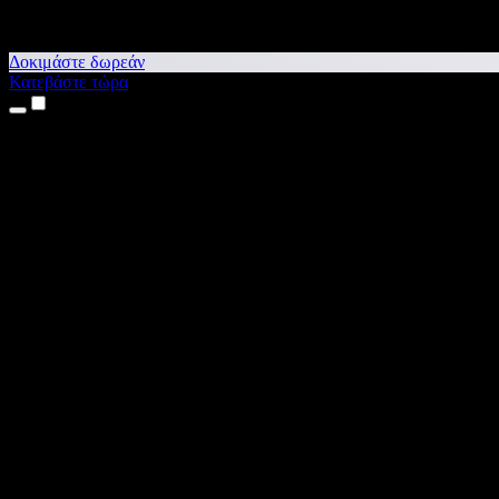
Δοκιμάστε δωρεάν
Κατεβάστε τώρα
Προϊόντα
Κείμενο σε Ομιλία
Εφαρμογές για iPhone & iPad
Εφαρμογή για Android
Επέκταση για Chrome
Επέκταση για Edge
Web εφαρμογή
Εφαρμογή για Mac
Εφαρμογή για Windows