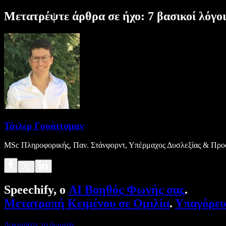
Μετατρέψτε άρθρα σε ήχο: 7 βασικοί λόγοι
Τάιλερ Γουάιτσμαν
MSc Πληροφορικής, Παν. Στάνφορντ, Υπέρμαχος Δυσλεξίας & Προσ
Speechify, ο
AI Βοηθός Φωνής σας
.
Μετατροπή Κειμένου σε Ομιλία
.
Υπαγόρε
Δοκιμάστε το δωρεάν