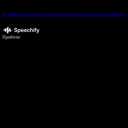
Το Speechify λανσάρει τη φωνητική πληκτρολόγηση (υπαγόρευση)
Γράψτε 5× πιο γρήγορα με φωνητική πληκτρολόγηση
Προϊόντα
Μάθετε περισσότερα