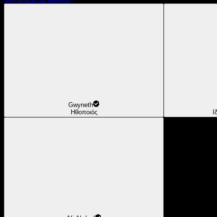
Gwyneth
Ηθοποιός
Ι