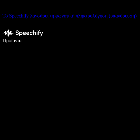
Το Speechify λανσάρει τη φωνητική πληκτρολόγηση (υπαγόρευση)
Γράψτε 5× πιο γρήγορα με φωνητική πληκτρολόγηση
Προϊόντα
Μάθετε περισσότερα