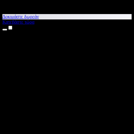
Δοκιμάστε δωρεάν
Κατεβάστε τώρα
Προϊόντα
Κείμενο σε Ομιλία
Εφαρμογές για iPhone & iPad
Εφαρμογή για Android
Επέκταση για Chrome
Επέκταση για Edge
Web εφαρμογή
Εφαρμογή για Mac
Εφαρμογή για Windows