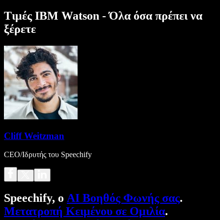
Τιμές IBM Watson - Όλα όσα πρέπει να
ξέρετε
Cliff Weitzman
CEO/Ιδρυτής του Speechify
Speechify, ο
AI Βοηθός Φωνής σας
.
Μετατροπή Κειμένου σε Ομιλία
.