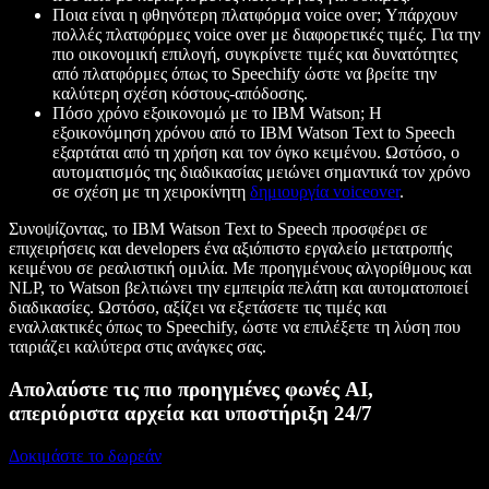
Ποια είναι η φθηνότερη πλατφόρμα voice over;
Υπάρχουν
πολλές πλατφόρμες voice over με διαφορετικές τιμές. Για την
πιο οικονομική επιλογή, συγκρίνετε τιμές και δυνατότητες
από πλατφόρμες όπως το Speechify ώστε να βρείτε την
καλύτερη σχέση κόστους-απόδοσης.
Πόσο χρόνο εξοικονομώ με το IBM Watson;
Η
εξοικονόμηση χρόνου από το IBM Watson Text to Speech
εξαρτάται από τη χρήση και τον όγκο κειμένου. Ωστόσο, ο
αυτοματισμός της διαδικασίας μειώνει σημαντικά τον χρόνο
σε σχέση με τη χειροκίνητη
δημιουργία voiceover
.
Συνοψίζοντας, το IBM Watson Text to Speech προσφέρει σε
επιχειρήσεις και developers ένα αξιόπιστο εργαλείο μετατροπής
κειμένου σε ρεαλιστική ομιλία. Με προηγμένους αλγορίθμους και
NLP, το Watson βελτιώνει την εμπειρία πελάτη και αυτοματοποιεί
διαδικασίες. Ωστόσο, αξίζει να εξετάσετε τις τιμές και
εναλλακτικές όπως το Speechify, ώστε να επιλέξετε τη λύση που
ταιριάζει καλύτερα στις ανάγκες σας.
Απολαύστε τις πιο προηγμένες φωνές AI,
απεριόριστα αρχεία και υποστήριξη 24/7
Δοκιμάστε το δωρεάν