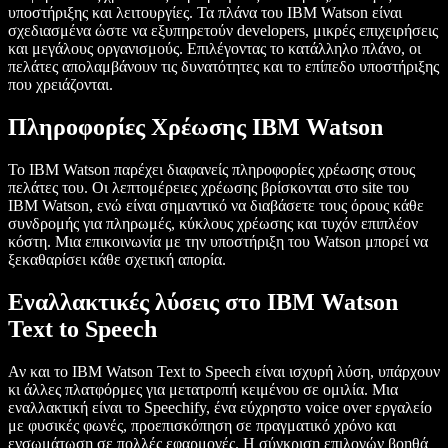
υποστήριξης και λειτουργίες. Τα πλάνα του IBM Watson είναι
σχεδιασμένα ώστε να εξυπηρετούν developers, μικρές επιχειρήσεις
και μεγάλους οργανισμούς. Επιλέγοντας το κατάλληλο πλάνο, οι
πελάτες απολαμβάνουν τις δυνατότητες και το επίπεδο υποστήριξης
που χρειάζονται.
Πληροφορίες Χρέωσης IBM Watson
Το IBM Watson παρέχει διαφανείς πληροφορίες χρέωσης στους
πελάτες του. Οι λεπτομέρειες χρέωσης βρίσκονται στο site του
IBM Watson, ενώ είναι σημαντικό να διαβάσετε τους όρους κάθε
συνδρομής για πληρωμές, κύκλους χρέωσης και τυχόν επιπλέον
κόστη. Μια επικοινωνία με την υποστήριξη του Watson μπορεί να
ξεκαθαρίσει κάθε σχετική απορία.
Εναλλακτικές λύσεις στο IBM Watson
Text to Speech
Αν και το IBM Watson Text to Speech είναι ισχυρή λύση, υπάρχουν
κι άλλες πλατφόρμες για μετατροπή κειμένου σε ομιλία. Μια
εναλλακτική είναι το Speechify, ένα εύχρηστο voice over εργαλείο
με φυσικές φωνές, προεπισκόπηση σε πραγματικό χρόνο και
ενσωμάτωση σε πολλές εφαρμογές. Η σύγκριση επιλογών βοηθά