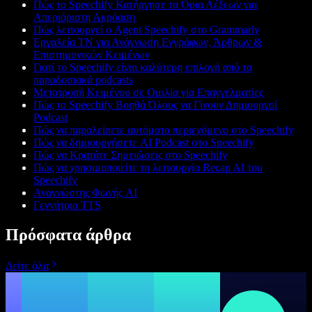
Πώς το Speechify Κατήργησε τα Όρια Λέξεων για
Απεριόριστη Ακρόαση
Πώς λειτουργεί ο Agent Speechify στο Grammarly
Εργαλεία ΤΝ για Ανάγνωση Εγγράφων, Άρθρων &
Επιστημονικών Κειμένων
Γιατί το Speechify είναι καλύτερη επιλογή από τα
παραδοσιακά podcasts
Μετατροπή Κειμένου σε Ομιλία για Επαγγελματίες
Πώς το Speechify Βοηθά Όλους να Γίνουν Δημιουργοί
Podcast
Πώς να παραλείπετε αυτόματα περιεχόμενο στο Speechify
Πώς να δημιουργήσετε AI Podcast στο Speechify
Πώς να Κρατάτε Σημειώσεις στο Speechify
Πώς να χρησιμοποιείτε τη λειτουργία Recap AI του
Speechify
Αναγνώστης Φωνής AI
Γεννήτρια TTS
Πρόσφατα άρθρα
Δείτε όλα