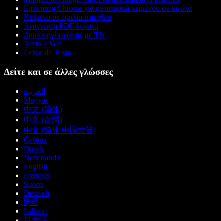
Επέκταση Chrome για μετατροπή κειμένου σε ομιλία
Κείμενο σε ομιλία στα χίντι
Ανάγνωση PDF δυνατά
Δημιουργία φωνής με ΤΝ
Texto a Voz
Leitor de Texto
Δείτε και σε άλλες γλώσσες
العربية
Magyar
中文 (简体)
中文 (台灣)
中文 (简体 中国大陆)
Čeština
Dansk
Nederlands
English
Français
Suomi
Deutsch
हिन्दी
Italiano
日本語