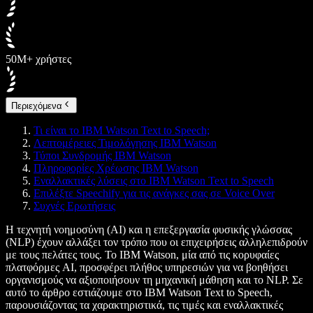
50M+ χρήστες
Περιεχόμενα
Τι είναι το IBM Watson Text to Speech;
Λεπτομέρειες Τιμολόγησης IBM Watson
Τύποι Συνδρομής IBM Watson
Πληροφορίες Χρέωσης IBM Watson
Εναλλακτικές λύσεις στο IBM Watson Text to Speech
Επιλέξτε Speechify για τις ανάγκες σας σε Voice Over
Συχνές Ερωτήσεις
Η τεχνητή νοημοσύνη (AI) και η επεξεργασία φυσικής γλώσσας
(NLP) έχουν αλλάξει τον τρόπο που οι επιχειρήσεις αλληλεπιδρούν
με τους πελάτες τους. Το IBM Watson, μία από τις κορυφαίες
πλατφόρμες AI, προσφέρει πλήθος υπηρεσιών για να βοηθήσει
οργανισμούς να αξιοποιήσουν τη μηχανική μάθηση και το NLP. Σε
αυτό το άρθρο εστιάζουμε στο IBM Watson Text to Speech,
παρουσιάζοντας τα χαρακτηριστικά, τις τιμές και εναλλακτικές