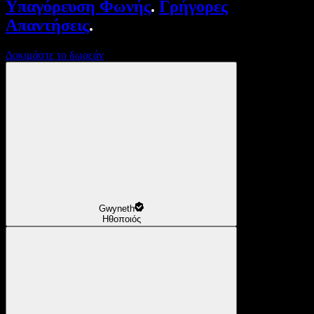
Υπαγόρευση Φωνής
.
Γρήγορες
Απαντήσεις
.
Δοκιμάστε το δωρεάν
Gwyneth
Ηθοποιός