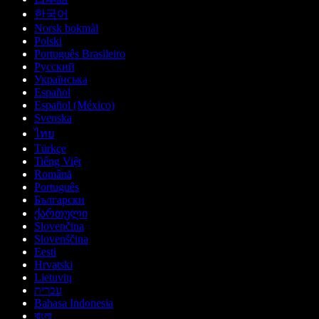
한국어
Norsk bokmål
Polski
Português Brasileiro
Русский
Українська
Español
Español (México)
Svenska
ไทย
Türkçe
Tiếng Việt
Română
Português
Български
ქართული
Slovenčina
Slovenščina
Eesti
Hrvatski
Lietuvių
עברית
Bahasa Indonesia
বাংলা