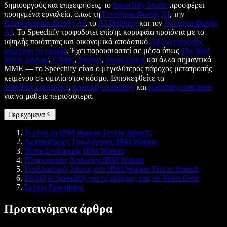
δημιουργούς και επιχειρήσεις, το
Speechify Studio
προσφέρει
προηγμένα εργαλεία, όπως τη
Γεννήτρια Φωνής AI
, την
Κλωνοποίηση Φωνής AI
, το
AI Dubbing
και τον
Αλλαγέα Φωνής
AI
. Το Speechify τροφοδοτεί επίσης κορυφαία προϊόντα με το
υψηλής ποιότητας και οικονομικά αποδοτικό
API μετατροπής
κειμένου σε ομιλία
. Έχει παρουσιαστεί σε μέσα όπως
The Wall
Street Journal
,
CNBC
,
Forbes
,
TechCrunch
και άλλα σημαντικά
ΜΜΕ — το Speechify είναι ο μεγαλύτερος πάροχος μετατροπής
κειμένου σε ομιλία στον κόσμο. Επισκεφθείτε τα
speechify.com/news
,
speechify.com/blog
και
speechify.com/press
για να μάθετε περισσότερα.
Περιεχόμενα
Τι είναι το IBM Watson Text to Speech;
Λεπτομέρειες Τιμολόγησης IBM Watson
Τύποι Συνδρομής IBM Watson
Πληροφορίες Χρέωσης IBM Watson
Εναλλακτικές λύσεις στο IBM Watson Text to Speech
Επιλέξτε Speechify για τις ανάγκες σας σε Voice Over
Συχνές Ερωτήσεις
Προτεινόμενα άρθρα