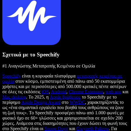
Σχετικά με το Speechify
#1 Αναγνώστης Μετατροπής Κειμένου σε Ομιλία
Speechify
είναι η κορυφαία πλατφόρμα
μετατροπής κειμένου σε
ομιλία
στον κόσμο, εμπιστευμένη από πάνω από 50 εκατομμύρια
χρήστες και με περισσότερες από 500.000 κριτικές πέντε αστέρων
σε όλες τις εκδόσεις
iOS
,
Android
,
Chrome Extension
,
web app
και
Mac desktop
. Το 2025, η
Apple βράβευσε
το Speechify με το
περίφημο
Apple Design Award
στο
WWDC
, χαρακτηρίζοντάς το
ως «ένα σημαντικό εργαλείο που βοηθά τους ανθρώπους να ζουν
τη ζωή τους». Το Speechify προσφέρει πάνω από 1.000 φωνές με
φυσικό ήχο σε 60+ γλώσσες και χρησιμοποιείται σε σχεδόν 200
χώρες. Ανάμεσα στις διασημότητες που έχουν δώσει τη φωνή τους
στο Speechify είναι οι
Snoop Dogg
και
Gwyneth Paltrow
. Για