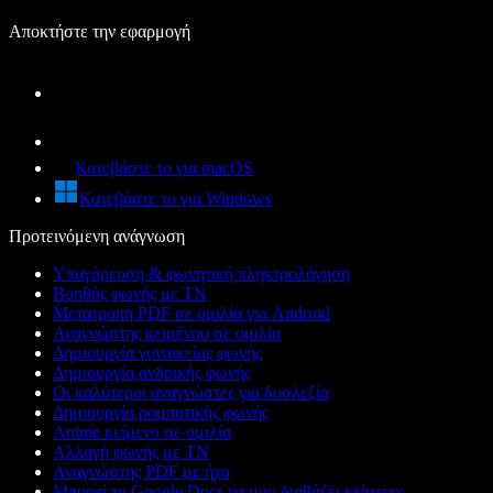
Αποκτήστε την εφαρμογή
Κατεβάστε το για macOS
Κατεβάστε το για Windows
Προτεινόμενη ανάγνωση
Υπαγόρευση & φωνητική πληκτρολόγηση
Βοηθός φωνής με ΤΝ
Μετατροπή PDF σε ομιλία για Android
Αναγνώστης κειμένου σε ομιλία
Δημιουργία γυναικείας φωνής
Δημιουργία ανδρικής φωνής
Οι καλύτεροι αναγνώστες για δυσλεξία
Δημιουργία ρομποτικής φωνής
Anime κείμενο σε ομιλία
Αλλαγή φωνής με ΤΝ
Αναγνώστης PDF με ήχο
Μπορεί το Google Docs να μου διαβάζει κείμενο;