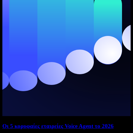
Οι 5 κορυφαίες εταιρείες Voice Agent το 2026