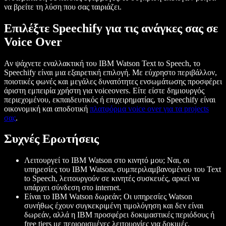
να βρείτε τη λύση που σας ταιριάζει.
Επιλέξτε Speechify για τις ανάγκες σας σε
Voice Over
Αν ψάχνετε εναλλακτική του IBM Watson Text to Speech, το
Speechify είναι μια εξαιρετική επιλογή. Με εύχρηστο περιβάλλον,
ποιοτικές φωνές και μεγάλες δυνατότητες ενσωμάτωσης προσφέρει
άριστη εμπειρία χρήστη για voiceovers. Είτε είστε δημιουργός
περιεχομένου, εκπαιδευτικός ή επιχειρηματίας, το Speechify είναι
οικονομική και αποδοτική
πλατφόρμα voice over για τα projects
σας
.
Συχνές Ερωτήσεις
Λειτουργεί το IBM Watson στο κινητό μου;
Ναι, οι
υπηρεσίες του IBM Watson, συμπεριλαμβανομένου του Text
to Speech, λειτουργούν σε κινητές συσκευές, αρκεί να
υπάρχει σύνδεση στο internet.
Είναι το IBM Watson δωρεάν;
Οι υπηρεσίες Watson
συνήθως έχουν συγκεκριμένη τιμολόγηση και δεν είναι
δωρεάν, αλλά η IBM προσφέρει δοκιμαστικές περιόδους ή
free tiers με περιορισμένες λειτουργίες για δοκιμές.