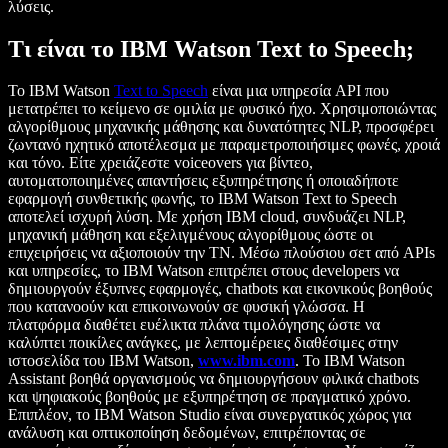
λύσεις.
Τι είναι το IBM Watson Text to Speech;
Το IBM Watson
Text to Speech
είναι μια υπηρεσία API που
μετατρέπει το κείμενο σε ομιλία με φυσικό ήχο. Χρησιμοποιώντας
αλγορίθμους μηχανικής μάθησης και δυνατότητες NLP, προσφέρει
ζωντανό ηχητικό αποτέλεσμα με παραμετροποιήσιμες φωνές, χροιά
και τόνο. Είτε χρειάζεστε voiceovers για βίντεο,
αυτοματοποιημένες απαντήσεις εξυπηρέτησης ή οποιαδήποτε
εφαρμογή συνθετικής φωνής, το IBM Watson Text to Speech
αποτελεί ισχυρή λύση. Με χρήση IBM cloud, συνδυάζει NLP,
μηχανική μάθηση και εξελιγμένους αλγορίθμους ώστε οι
επιχειρήσεις να αξιοποιούν την ΤΝ. Μέσω πλούσιου σετ από APIs
και υπηρεσίες, το IBM Watson επιτρέπει στους developers να
δημιουργούν έξυπνες εφαρμογές, chatbots και εικονικούς βοηθούς
που κατανοούν και επικοινωνούν σε φυσική γλώσσα. Η
πλατφόρμα διαθέτει ευέλικτα πλάνα τιμολόγησης ώστε να
καλύπτει ποικίλες ανάγκες, με λεπτομέρειες διαθέσιμες στην
ιστοσελίδα του IBM Watson,
www.ibm.com
. Το IBM Watson
Assistant βοηθά οργανισμούς να δημιουργήσουν φιλικά chatbots
και ψηφιακούς βοηθούς με εξυπηρέτηση σε πραγματικό χρόνο.
Επιπλέον, το IBM Watson Studio είναι συνεργατικός χώρος για
ανάλυση και οπτικοποίηση δεδομένων, επιτρέποντας σε