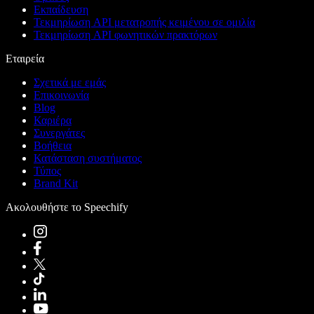
Εκπαίδευση
Τεκμηρίωση API μετατροπής κειμένου σε ομιλία
Τεκμηρίωση API φωνητικών πρακτόρων
Εταιρεία
Σχετικά με εμάς
Επικοινωνία
Blog
Καριέρα
Συνεργάτες
Βοήθεια
Κατάσταση συστήματος
Τύπος
Brand Kit
Ακολουθήστε το Speechify