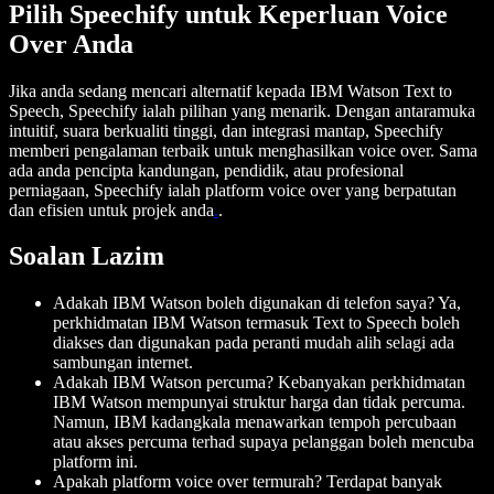
Pilih Speechify untuk Keperluan Voice
Over Anda
Jika anda sedang mencari alternatif kepada IBM Watson Text to
Speech, Speechify ialah pilihan yang menarik. Dengan antaramuka
intuitif, suara berkualiti tinggi, dan integrasi mantap, Speechify
memberi pengalaman terbaik untuk menghasilkan voice over. Sama
ada anda pencipta kandungan, pendidik, atau profesional
perniagaan, Speechify ialah platform voice over yang berpatutan
dan efisien untuk projek anda
.
.
Soalan Lazim
Adakah IBM Watson boleh digunakan di telefon saya?
Ya,
perkhidmatan IBM Watson termasuk Text to Speech boleh
diakses dan digunakan pada peranti mudah alih selagi ada
sambungan internet.
Adakah IBM Watson percuma?
Kebanyakan perkhidmatan
IBM Watson mempunyai struktur harga dan tidak percuma.
Namun, IBM kadangkala menawarkan tempoh percubaan
atau akses percuma terhad supaya pelanggan boleh mencuba
platform ini.
Apakah platform voice over termurah?
Terdapat banyak