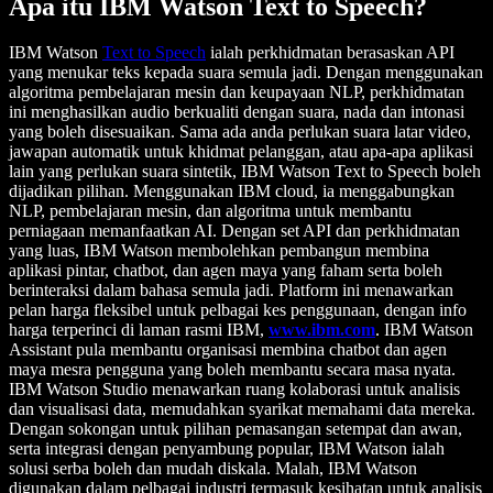
Apa itu IBM Watson Text to Speech?
IBM Watson
Text to Speech
ialah perkhidmatan berasaskan API
yang menukar teks kepada suara semula jadi. Dengan menggunakan
algoritma pembelajaran mesin dan keupayaan NLP, perkhidmatan
ini menghasilkan audio berkualiti dengan suara, nada dan intonasi
yang boleh disesuaikan. Sama ada anda perlukan suara latar video,
jawapan automatik untuk khidmat pelanggan, atau apa-apa aplikasi
lain yang perlukan suara sintetik, IBM Watson Text to Speech boleh
dijadikan pilihan. Menggunakan IBM cloud, ia menggabungkan
NLP, pembelajaran mesin, dan algoritma untuk membantu
perniagaan memanfaatkan AI. Dengan set API dan perkhidmatan
yang luas, IBM Watson membolehkan pembangun membina
aplikasi pintar, chatbot, dan agen maya yang faham serta boleh
berinteraksi dalam bahasa semula jadi. Platform ini menawarkan
pelan harga fleksibel untuk pelbagai kes penggunaan, dengan info
harga terperinci di laman rasmi IBM,
www.ibm.com
. IBM Watson
Assistant pula membantu organisasi membina chatbot dan agen
maya mesra pengguna yang boleh membantu secara masa nyata.
IBM Watson Studio menawarkan ruang kolaborasi untuk analisis
dan visualisasi data, memudahkan syarikat memahami data mereka.
Dengan sokongan untuk pilihan pemasangan setempat dan awan,
serta integrasi dengan penyambung popular, IBM Watson ialah
solusi serba boleh dan mudah diskala. Malah, IBM Watson
digunakan dalam pelbagai industri termasuk kesihatan untuk analisis