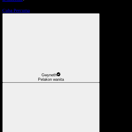
Cuba Percuma
Gwyneth
Pelakon wanita