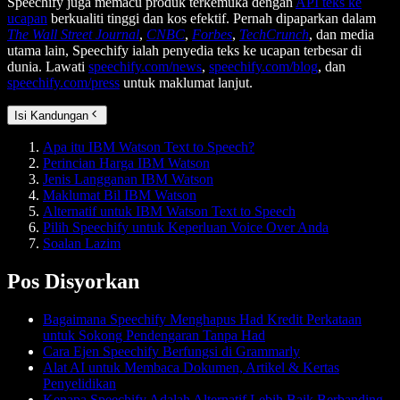
Speechify juga memacu produk terkemuka dengan
API teks ke
ucapan
berkualiti tinggi dan kos efektif. Pernah dipaparkan dalam
The Wall Street Journal
,
CNBC
,
Forbes
,
TechCrunch
, dan media
utama lain, Speechify ialah penyedia teks ke ucapan terbesar di
dunia. Lawati
speechify.com/news
,
speechify.com/blog
, dan
speechify.com/press
untuk maklumat lanjut.
Isi Kandungan
Apa itu IBM Watson Text to Speech?
Perincian Harga IBM Watson
Jenis Langganan IBM Watson
Maklumat Bil IBM Watson
Alternatif untuk IBM Watson Text to Speech
Pilih Speechify untuk Keperluan Voice Over Anda
Soalan Lazim
Pos Disyorkan
Bagaimana Speechify Menghapus Had Kredit Perkataan
untuk Sokong Pendengaran Tanpa Had
Cara Ejen Speechify Berfungsi di Grammarly
Alat AI untuk Membaca Dokumen, Artikel & Kertas
Penyelidikan
Kenapa Speechify Adalah Alternatif Lebih Baik Berbanding