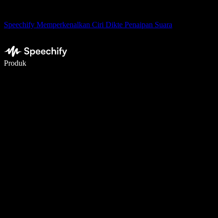
Speechify Memperkenalkan Ciri Dikte Penaipan Suara
Tulis 5× lebih pantas dengan menaip menggunakan suara
Produk
Ketahui Lebih Lanjut