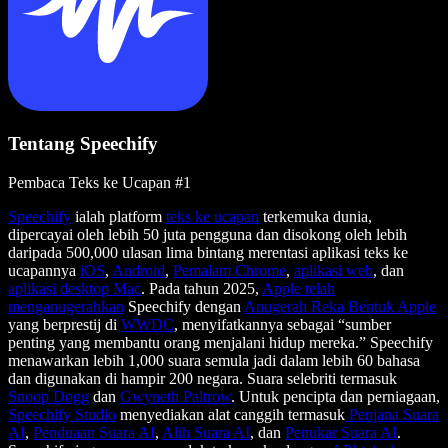
Tentang Speechify
Pembaca Teks ke Ucapan #1
Speechify
ialah platform
teks ke ucapan
terkemuka dunia,
dipercayai oleh lebih 50 juta pengguna dan disokong oleh lebih
daripada 500,000 ulasan lima bintang merentasi aplikasi teks ke
ucapannya
iOS
,
Android
,
Pemalam Chrome
,
aplikasi web
, dan
aplikasi desktop Mac
. Pada tahun 2025,
Apple telah
menganugerahkan
Speechify dengan
Anugerah Reka Bentuk Apple
yang berprestij di
WWDC
, menyifatkannya sebagai “sumber
penting yang membantu orang menjalani hidup mereka.” Speechify
menawarkan lebih 1,000 suara semula jadi dalam lebih 60 bahasa
dan digunakan di hampir 200 negara. Suara selebriti termasuk
Snoop Dogg
dan
Gwyneth Paltrow
. Untuk pencipta dan perniagaan,
Speechify Studio
menyediakan alat canggih termasuk
Penjana Suara
AI
,
Penduaan Suara AI
,
Alih Suara AI
, dan
Penukar Suara AI
.