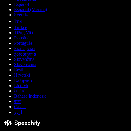
Español
Español (México)
Svenska
ไทย
Türkçe
Tiếng Việt
Română
Português
Български
ქართული
Slovenčina
Slovenščina
Eesti
Hrvatski
Ελληνικά
Lietuvių
עברית
Bahasa Indonesia
বাংলা
Català
اردو