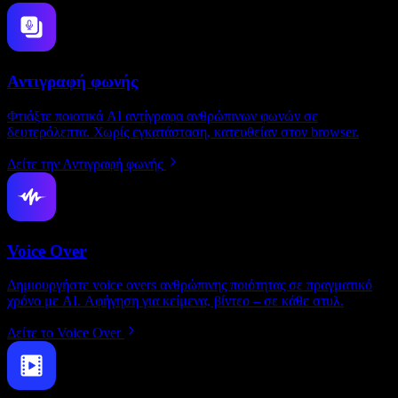
Αντιγραφή φωνής
Φτιάξτε ποιοτικά AI αντίγραφα ανθρώπινων φωνών σε
δευτερόλεπτα. Χωρίς εγκατάσταση, κατευθείαν στον browser.
Δείτε την Αντιγραφή φωνής
Voice Over
Δημιουργήστε voice overs ανθρώπινης ποιότητας σε πραγματικό
χρόνο με AI. Αφήγηση για κείμενα, βίντεο – σε κάθε στυλ.
Δείτε το Voice Over