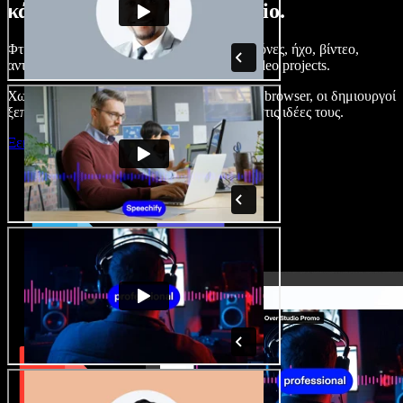
κάνετε με το Speechify Studio.
Φτιάξτε voice overs, προσθέστε δωρεάν εικόνες, ήχο, βίντεο,
αντιγραφή φωνής – ολοκληρωμένα audio/video projects.
Χωρίς καμπύλη εκμάθησης και με όλα στον browser, οι δημιουργοί
ξεπερνούν τα κλασικά όρια και δίνουν ζωή στις ιδέες τους.
Ξεκινήστε με το Studio