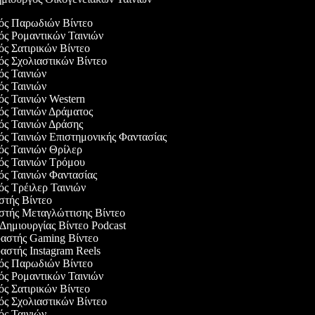
γός Παρωδιών Βίντεο
γός Ρομαντικών Ταινιών
γός Σατιρικών Βίντεο
γός Σχολιαστικών Βίντεο
γός Ταινιών
γός Ταινιών
γός Ταινιών Western
γός Ταινιών Δράματος
γός Ταινιών Δράσης
γός Ταινιών Επιστημονικής Φαντασίας
γός Ταινιών Θρίλερ
γός Ταινιών Τρόμου
γός Ταινιών Φαντασίας
γός Τρέιλερ Ταινιών
αστής Βίντεο
αστής Μεταγλώττισης Βίντεο
 Δημιουργίας Βίντεο Podcast
υαστής Gaming Βίντεο
υαστής Instagram Reels
γός Παρωδιών Βίντεο
γός Ρομαντικών Ταινιών
γός Σατιρικών Βίντεο
γός Σχολιαστικών Βίντεο
γός Ταινιών