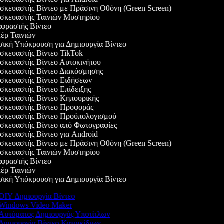
κευαστής Βίντεο με Πράσινη Οθόνη (Green Screen)
κευαστής Ταινιών Μυστηρίου
ραστής Βίντεο
ρ Ταινιών
κή Υπόκρουση για Δημιουργία Βίντεο
κευαστής Βίντεο TikTok
κευαστής Βίντεο Αυτοκινήτου
κευαστής Βίντεο Διακόσμησης
κευαστής Βίντεο Ειδήσεων
κευαστής Βίντεο Επίδειξης
κευαστής Βίντεο Κηπουρικής
κευαστής Βίντεο Προφοράς
κευαστής Βίντεο Προϋπολογισμού
κευαστής Βίντεο από Φωτογραφίες
κευαστής Βίντεο για Android
κευαστής Βίντεο με Πράσινη Οθόνη (Green Screen)
κευαστής Ταινιών Μυστηρίου
ραστής Βίντεο
ρ Ταινιών
κή Υπόκρουση για Δημιουργία Βίντεο
DIY Δημιουργία Βίντεο
Windows Video Maker
Αυτόματος Δημιουργός Υποτίτλων
Δημιουργία Βίντεο Κατοικίδιων