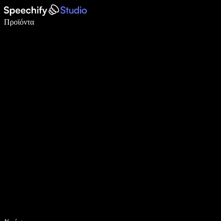
Γράψτε 5× πιο γρήγορα με φωνητική πληκτρολόγηση
Προϊόντα
Μάθετε περισσότερα