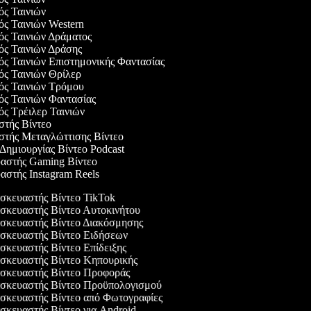
γός Ταινιών
γός Ταινιών Western
γός Ταινιών Δράματος
γός Ταινιών Δράσης
γός Ταινιών Επιστημονικής Φαντασίας
γός Ταινιών Θρίλερ
γός Ταινιών Τρόμου
γός Ταινιών Φαντασίας
γός Τρέιλερ Ταινιών
αστής Βίντεο
αστής Μεταγλώττισης Βίντεο
 Δημιουργίας Βίντεο Podcast
υαστής Gaming Βίντεο
υαστής Instagram Reels
κευαστής Βίντεο TikTok
κευαστής Βίντεο Αυτοκινήτου
κευαστής Βίντεο Διακόσμησης
κευαστής Βίντεο Ειδήσεων
κευαστής Βίντεο Επίδειξης
κευαστής Βίντεο Κηπουρικής
κευαστής Βίντεο Προφοράς
κευαστής Βίντεο Προϋπολογισμού
κευαστής Βίντεο από Φωτογραφίες
κευαστής Βίντεο για Android