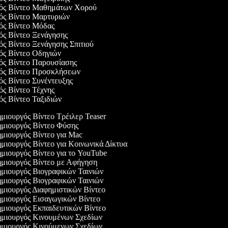
γός Βίντεο Μαθημάτων Χορού
γός Βίντεο Μαρτυριών
γός Βίντεο Μόδας
γός Βίντεο Ξενάγησης
ός Βίντεο Ξενάγησης Σπιτιού
γός Βίντεο Οδηγιών
γός Βίντεο Παρουσίασης
γός Βίντεο Προσκλήσεων
γός Βίντεο Συνέντευξης
γός Βίντεο Τέχνης
γός Βίντεο Ταξιδιών
μιουργός Βίντεο Τρέιλερ Teaser
μιουργός Βίντεο Φύσης
μιουργός Βίντεο για Mac
μιουργός Βίντεο για Κοινωνικά Δίκτυα
μιουργός Βίντεο για το YouTube
μιουργός Βίντεο με Αφήγηση
μιουργός Βιογραφικών Ταινιών
μιουργός Βιογραφικών Ταινιών
μιουργός Διαφημιστικών Βίντεο
μιουργός Εισαγωγικών Βίντεο
μιουργός Εκπαιδευτικών Βίντεο
μιουργός Κινουμένων Σχεδίων
μιουργός Κινούμενων Σχεδίων