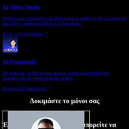
AI Video Studio
Φτιάξτε και επεξεργαστείτε βίντεο από το μηδέν με τα AI εργαλεία
μας. Όλη η παραγωγή βίντεο σε ένα μέρος.
Δείτε το Video Studio
AI Ντουμπλάζ
Με ένα κλικ, το βίντεό σας μιλά σε όποια γλώσσα θέλετε.
Ταιριάζει φωνή, τονικότητα και ρυθμό.
Δείτε το AI Ντουμπλάζ
Δοκιμάστε το μόνοι σας
Ένα μικρό δείγμα από όσα μπορείτε να