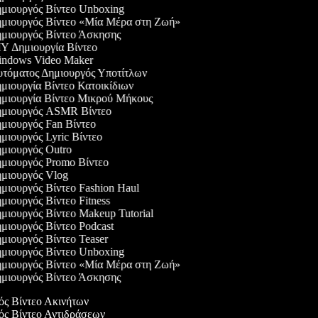
μιουργός Βίντεο Unboxing
μιουργός Βίντεο «Μία Μέρα στη Ζωή»
μιουργός Βίντεο Άσκησης
Y Δημιουργία Βίντεο
ndows Video Maker
τόματος Δημιουργός Υποτίτλων
μιουργία Βίντεο Κατοικίδιων
μιουργία Βίντεο Μικρού Μήκους
μιουργός ASMR Βίντεο
μιουργός Fan Βίντεο
μιουργός Lyric Βίντεο
μιουργός Outro
μιουργός Promo Βίντεο
μιουργός Vlog
μιουργός Βίντεο Fashion Haul
μιουργός Βίντεο Fitness
μιουργός Βίντεο Makeup Tutorial
μιουργός Βίντεο Podcast
μιουργός Βίντεο Teaser
μιουργός Βίντεο Unboxing
μιουργός Βίντεο «Μία Μέρα στη Ζωή»
μιουργός Βίντεο Άσκησης
γός Βίντεο Ακινήτων
γός Βίντεο Αντιδράσεων