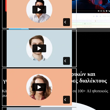
Τεράστια συλλογή ανδρικών και
γυναικείων φωνών με άπειρες διαλέκτους
Κάθε έργο είναι μοναδικό. Διάλεξε ανάμεσα σε 100+ AI ηθοποιούς
φωνής & διαλέκτους και κάν’ τους όπως θες.