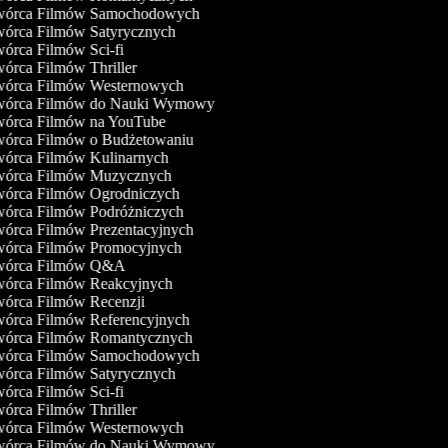
órca Filmów Samochodowych
órca Filmów Satyrycznych
órca Filmów Sci-fi
órca Filmów Thriller
órca Filmów Westernowych
órca Filmów do Nauki Wymowy
órca Filmów na YouTube
órca Filmów o Budżetowaniu
órca Filmów Kulinarnych
órca Filmów Muzycznych
órca Filmów Ogrodniczych
órca Filmów Podróżniczych
órca Filmów Prezentacyjnych
órca Filmów Promocyjnych
órca Filmów Q&A
órca Filmów Reakcyjnych
órca Filmów Recenzji
órca Filmów Referencyjnych
órca Filmów Romantycznych
órca Filmów Samochodowych
órca Filmów Satyrycznych
órca Filmów Sci-fi
órca Filmów Thriller
órca Filmów Westernowych
órca Filmów do Nauki Wymowy