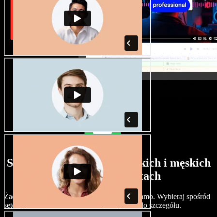
Szeroki wybór głosów żeńskich i męskich
w różnych akcentach
Żadne dwa projekty nie muszą brzmieć tak samo. Wybieraj spośród
setek głosów i akcentów AI i dopracuj je co do szczegółu.