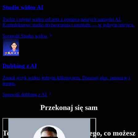
Studio wideo AI
Twórz i edytuj wideo od zera z pomocą naszych narzędzi AI.
Kompleksowe studio do tworzenia i montażu — w jednym miejscu.
Sprawdź Studio wideo
Dubbing z AI
Zmień język wideo jednym kliknięciem. Dopasuj głos, intonację i
tempo.
Sprawdź dubbing z AI
Przekonaj się sam
To tylko niewielka próbka tego, co możesz