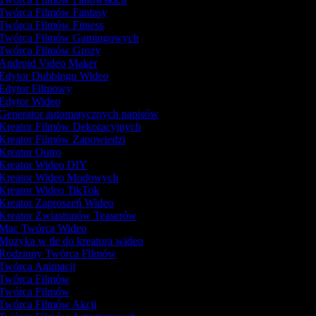
Twórca Filmów Fantasy
Twórca Filmów Fitness
Twórca Filmów Gamingowych
Twórca Filmów Grozy
Android Video Maker
Edytor Dubbingu Wideo
Edytor Filmowy
Edytor Wideo
Generator automatycznych napisów
Kreator Filmów Dekoracyjnych
Kreator Filmów Zapowiedzi
Kreator Outro
Kreator Wideo DIY
Kreator Wideo Modowych
Kreator Wideo TikTok
Kreator Zaproszeń Wideo
Kreator Zwiastunów Teaserów
Mac Twórca Wideo
Muzyka w tle do kreatora wideo
Rodzinny Twórca Filmów
Twórca Animacji
Twórca Filmów
Twórca Filmów
Twórca Filmów Akcji