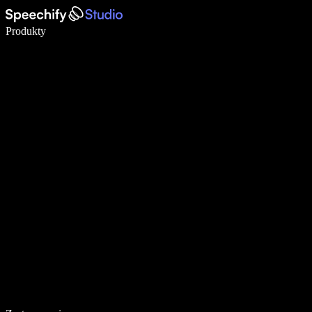
Pisz 5× szybciej dzięki dyktowaniu głosowemu
Produkty
Dowiedz się więcej