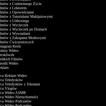
Filmów z Codziennego Życia
Filmów z Lektorem
Filmów z Opowieściami
ilmów z Tutorialami Makijażowymi
Filmów z Unboxingu
Filmów z Wycieczek
Filmów z Wycieczek po Domach
Filmów z Wywiadami
Filmów z Zakupami Modowymi
Filmów Ćwiczeniowych
nstagram Reels
Kolaży Wideo
Kreskówek
Krótkich Filmów
arodii Wideo
Reklam
ca Reklam Wideo
ca Teledysków
a Teledysków z Tekstami
ca Vlogów
ca Wideo ASMR
a Wideo Nieruchomości
a Wideo Podcastów
a Wideo Podcastów