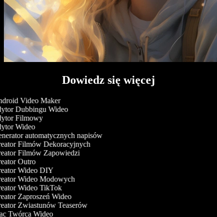
Dowiedz się więcej
droid Video Maker
ytor Dubbingu Wideo
ytor Filmowy
ytor Wideo
nerator automatycznych napisów
eator Filmów Dekoracyjnych
eator Filmów Zapowiedzi
eator Outro
eator Wideo DIY
eator Wideo Modowych
eator Wideo TikTok
eator Zaproszeń Wideo
eator Zwiastunów Teaserów
c Twórca Wideo