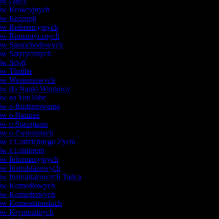
lmów Q&A
mów Reakcyjnych
ów Recenzji
ów Referencyjnych
mów Romantycznych
mów Samochodowych
mów Satyrycznych
ów Sci-fi
ów Thriller
mów Westernowych
mów do Nauki Wymowy
mów na YouTube
mów o Budżetowaniu
ów o Naturze
ów o Sprzątaniu
ów o Zwierzętach
ów z Codziennego Życia
mów z Lektorem
ów Informacyjnych
ów Instruktażowych
ów Instruktażowych Tańca
mów Komediowych
mów Komediowych
mów Komentatorskich
mów Kryminalnych