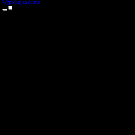
Wypróbuj za darmo
Produkty
Tekst na mowę
Aplikacje na iPhone’a i iPada
Aplikacja na Androida
Rozszerzenie do Chrome
Rozszerzenie do Edge
Aplikacja webowa
Aplikacja na Maca
Aplikacja na Windows
Generator głosu AI
Lektoring
Dubbing