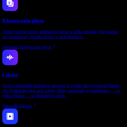
Klonowanie głosu
Twórz wierne klony ludzkiego głosu w kilka sekund. Nie musisz
nic instalować. Działa prosto w przeglądarce.
Sprawdź klonowanie głosu
Lektor
Twórz naturalnie brzmiące narracje w czasie rzeczywistym dzięki
AI. Podkładaj głos pod teksty, filmy, materiały wyjaśniające — co
tylko chcesz — w dowolnym stylu.
Sprawdź lektora