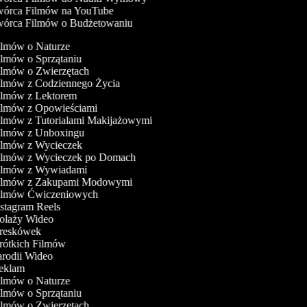
órca Filmów na YouTube
órca Filmów o Budżetowaniu
Filmów o Naturze
ilmów o Sprzątaniu
ilmów o Zwierzętach
Filmów z Codziennego Życia
Filmów z Lektorem
Filmów z Opowieściami
ilmów z Tutorialami Makijażowymi
Filmów z Unboxingu
Filmów z Wycieczek
Filmów z Wycieczek po Domach
Filmów z Wywiadami
Filmów z Zakupami Modowymi
Filmów Ćwiczeniowych
nstagram Reels
Kolaży Wideo
Kreskówek
Krótkich Filmów
arodii Wideo
Reklam
Filmów o Naturze
ilmów o Sprzątaniu
ilmów o Zwierzętach