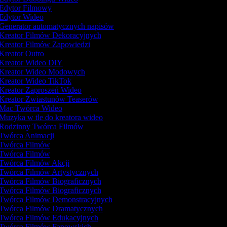
Edytor Filmowy
Edytor Wideo
Generator automatycznych napisów
Kreator Filmów Dekoracyjnych
Kreator Filmów Zapowiedzi
Kreator Outro
Kreator Wideo DIY
Kreator Wideo Modowych
Kreator Wideo TikTok
Kreator Zaproszeń Wideo
Kreator Zwiastunów Teaserów
Mac Twórca Wideo
Muzyka w tle do kreatora wideo
Rodzinny Twórca Filmów
Twórca Animacji
Twórca Filmów
Twórca Filmów
Twórca Filmów Akcji
Twórca Filmów Artystycznych
Twórca Filmów Biograficznych
Twórca Filmów Biograficznych
Twórca Filmów Demonstracyjnych
Twórca Filmów Dramatycznych
Twórca Filmów Edukacyjnych
Twórca Filmów Fanowskich