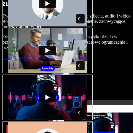
zrobić z Speechify Studio.
Twórz nagrania lektorskie, dodawaj bezpłatne zdjęcia, audio i wideo
stockowe, klonuj swój głos — i składaj kompletne, zachwycające
projekty audio-wideo.
Dzięki zerowej krzywej uczenia i temu, że wszystko działa w
przeglądarce, twórcy mogą porzucić dotychczasowe ograniczenia i
ożywić każdy kreatywny pomysł.
Uruchom Studio