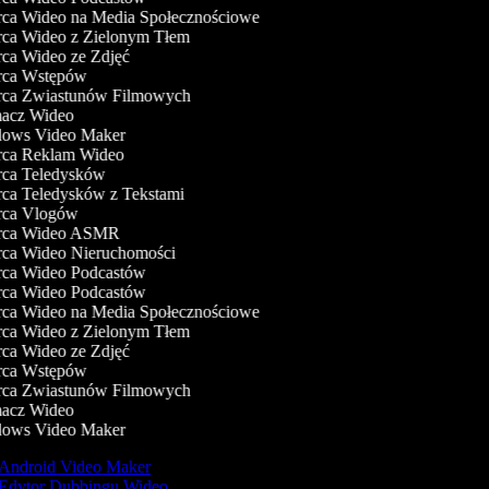
a Wideo na Media Społecznościowe
a Wideo z Zielonym Tłem
a Wideo ze Zdjęć
ca Wstępów
ca Zwiastunów Filmowych
acz Wideo
ows Video Maker
ca Reklam Wideo
ca Teledysków
a Teledysków z Tekstami
ca Vlogów
ca Wideo ASMR
a Wideo Nieruchomości
a Wideo Podcastów
a Wideo Podcastów
a Wideo na Media Społecznościowe
a Wideo z Zielonym Tłem
a Wideo ze Zdjęć
ca Wstępów
ca Zwiastunów Filmowych
acz Wideo
ows Video Maker
Android Video Maker
Edytor Dubbingu Wideo