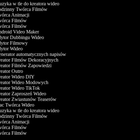
zyka w tle do kreatora wideo
dzinny Twórca Filmów
órca Animacji
órca Filmów
órca Filmów
droid Video Maker
ytor Dubbingu Wideo
ytor Filmowy
ytor Wideo
nerator automatycznych napisów
eator Filmów Dekoracyjnych
eator Filmów Zapowiedzi
eator Outro
eator Wideo DIY
eator Wideo Modowych
eator Wideo TikTok
eator Zaproszeń Wideo
eator Zwiastunów Teaserów
c Twórca Wideo
zyka w tle do kreatora wideo
dzinny Twórca Filmów
órca Animacji
órca Filmów
órca Filmów