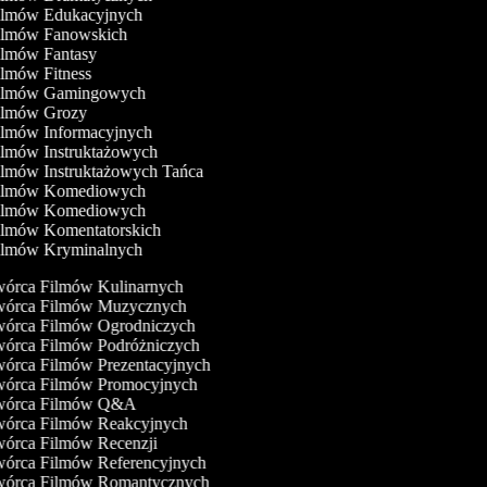
Filmów Edukacyjnych
Filmów Fanowskich
Filmów Fantasy
ilmów Fitness
Filmów Gamingowych
Filmów Grozy
Filmów Informacyjnych
Filmów Instruktażowych
ilmów Instruktażowych Tańca
Filmów Komediowych
Filmów Komediowych
Filmów Komentatorskich
Filmów Kryminalnych
órca Filmów Kulinarnych
órca Filmów Muzycznych
órca Filmów Ogrodniczych
órca Filmów Podróżniczych
órca Filmów Prezentacyjnych
órca Filmów Promocyjnych
órca Filmów Q&A
órca Filmów Reakcyjnych
órca Filmów Recenzji
órca Filmów Referencyjnych
órca Filmów Romantycznych