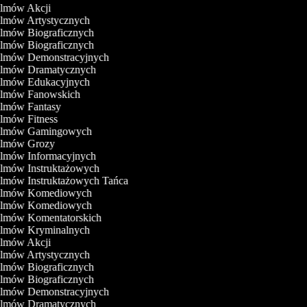
Filmów Akcji
Filmów Artystycznych
ilmów Biograficznych
ilmów Biograficznych
Filmów Demonstracyjnych
Filmów Dramatycznych
Filmów Edukacyjnych
Filmów Fanowskich
Filmów Fantasy
ilmów Fitness
Filmów Gamingowych
Filmów Grozy
Filmów Informacyjnych
Filmów Instruktażowych
ilmów Instruktażowych Tańca
Filmów Komediowych
Filmów Komediowych
Filmów Komentatorskich
Filmów Kryminalnych
Filmów Akcji
Filmów Artystycznych
ilmów Biograficznych
ilmów Biograficznych
Filmów Demonstracyjnych
Filmów Dramatycznych