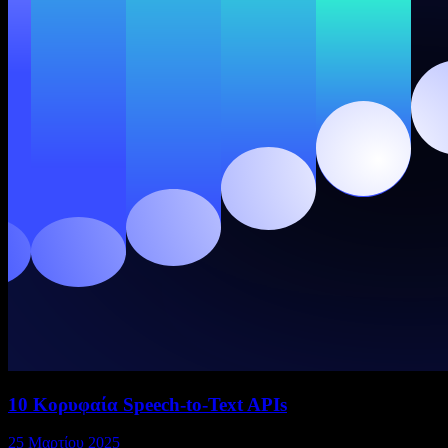
10 Κορυφαία Speech-to-Text APIs
25 Μαρτίου 2025