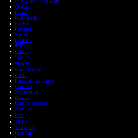
中文 (简体 中国大陆)
Čeština
Dansk
Nederlands
English
Français
Suomi
Deutsch
हिन्दी
Italiano
日本語
한국어
Norsk bokmål
Polski
Português Brasileiro
Русский
Українська
Español
Español (México)
Svenska
ไทย
Türkçe
Tiếng Việt
Română