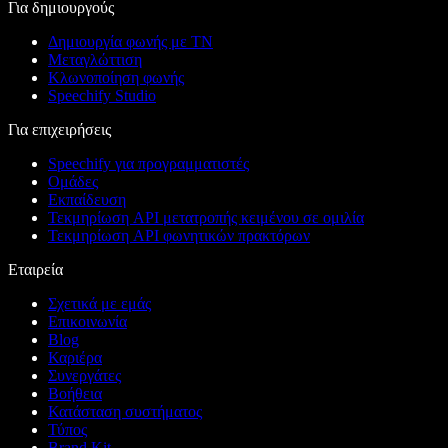
Για δημιουργούς
Δημιουργία φωνής με ΤΝ
Μεταγλώττιση
Κλωνοποίηση φωνής
Speechify Studio
Για επιχειρήσεις
Speechify για προγραμματιστές
Ομάδες
Εκπαίδευση
Τεκμηρίωση API μετατροπής κειμένου σε ομιλία
Τεκμηρίωση API φωνητικών πρακτόρων
Εταιρεία
Σχετικά με εμάς
Επικοινωνία
Blog
Καριέρα
Συνεργάτες
Βοήθεια
Κατάσταση συστήματος
Τύπος
Brand Kit