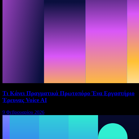
Τι Κάνει Πραγματικά Πρωτοπόρο Ένα Εργαστήριο
Έρευνας Voice AI
9 Φεβρουαρίου 2026