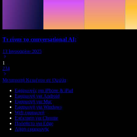
Τι είναι το conversational AI;
13 Ιανουαρίου 2025
1
2
3
4
Μετατροπή Κειμένου σε Ομιλία
Εφαρμογές για iPhone & iPad
Εφαρμογή για Android
Εφαρμογή για Mac
Εφαρμογή για Windows
Web εφαρμογή
Επέκταση για Chrome
Πρόσθετο για Edge
Λήψη εφαρμογής