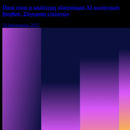
Ποια είναι η καλύτερη πλατφόρμα AI φωνητικού
βοηθού; Σύγκριση επιλογών
14 Ιανουαρίου 2025