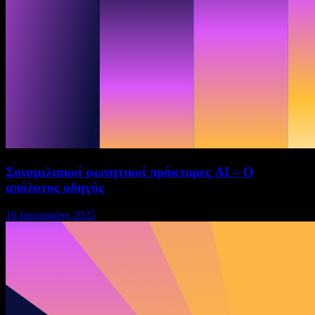
Συνομιλιακοί φωνητικοί πράκτορες AI – Ο
απόλυτος οδηγός
16 Ιανουαρίου 2025