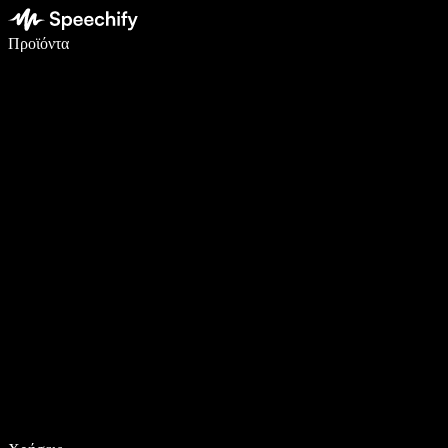
Γράψτε 5× πιο γρήγορα με φωνητική πληκτρολόγηση
Προϊόντα
Μάθετε περισσότερα