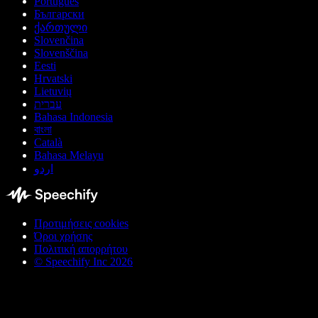
Português
Български
ქართული
Slovenčina
Slovenščina
Eesti
Hrvatski
Lietuvių
עברית
Bahasa Indonesia
বাংলা
Català
Bahasa Melayu
اردو
Προτιμήσεις cookies
Όροι χρήσης
Πολιτική απορρήτου
© Speechify Inc 2026