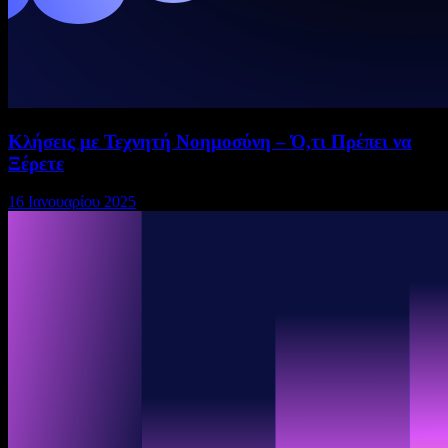
Κλήσεις με Τεχνητή Νοημοσύνη – Ό,τι Πρέπει να
Ξέρετε
16 Ιανουαρίου 2025