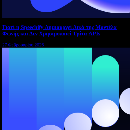
Γιατί η Speechify Δημιουργεί Δικά της Μοντέλα
Φωνής και Δεν Χρησιμοποιεί Τρίτα APIs
27 Φεβρουαρίου 2026