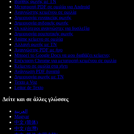
Βοηθός φωνής με ΤΝ
Μετατροπή PDF σε ομιλία για Android
Αναγνώστης κειμένου σε ομιλία
Δημιουργία γυναικείας φωνής
Δημιουργία ανδρικής φωνής
Οι καλύτεροι αναγνώστες για δυσλεξία
Δημιουργία ρομποτικής φωνής
Anime κείμενο σε ομιλία
Αλλαγή φωνής με ΤΝ
Αναγνώστης PDF με ήχο
Μπορεί το Google Docs να μου διαβάζει κείμενο;
Επέκταση Chrome για μετατροπή κειμένου σε ομιλία
Κείμενο σε ομιλία στα χίντι
Ανάγνωση PDF δυνατά
Δημιουργία φωνής με ΤΝ
Texto a Voz
Leitor de Texto
Δείτε και σε άλλες γλώσσες
العربية
Magyar
中文 (简体)
中文 (台灣)