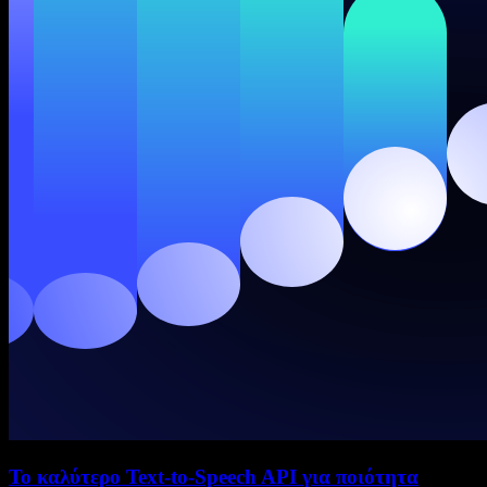
Το καλύτερο Text-to-Speech API για ποιότητα