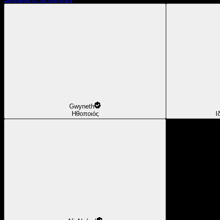
Gwyneth
Ηθοποιός
Ι