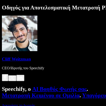
Οδηγός για Αποτελεσματική Μετατροπή PP
Cliff Weitzman
CEO/Ιδρυτής του Speechify
Speechify, ο
AI Βοηθός Φωνής σας
.
Μετατροπή Κειμένου σε Ομιλία
.
Υπαγόρε
Δοκιμάστε το δωρεάν