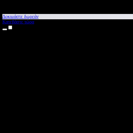
Δοκιμάστε δωρεάν
Κατεβάστε τώρα
Προϊόντα
Κείμενο σε Ομιλία
Εφαρμογές για iPhone & iPad
Εφαρμογή για Android
Επέκταση για Chrome
Επέκταση για Edge
Web εφαρμογή
Εφαρμογή για Mac
Εφαρμογή για Windows