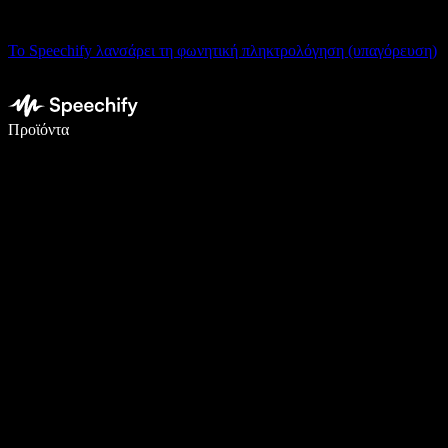
Το Speechify λανσάρει τη φωνητική πληκτρολόγηση (υπαγόρευση)
Γράψτε 5× πιο γρήγορα με φωνητική πληκτρολόγηση
Προϊόντα
Μάθετε περισσότερα