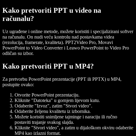
Kako pretvoriti PPT u video na
računalu?
Uz ugrađene i online metode, možete koristiti i specijalizirani softver
na računalu. On nudi veću kontrolu nad postavkama videa
(rezolucija, framerate, kvaliteta). PPT2Video Pro, Movavi
PowerPoint to Video Converter i Leawo PowerPoint to Video Pro
odličan su izbor.
Kako pretvoriti PPT u MP4?
Za pretvorbu PowerPoint prezentacije (PPT ili PPTX) u MP4,
postupite ovako:
Otvorite PowerPoint prezentaciju.
Kliknite "Datoteka" u gornjem lijevom kutu.
Odaberite "Izvoz", zatim "Stvori video".
Odaberite željenu kvalitetu iz izbornika.
Možete koristiti snimljene tajminge i naraciju ili ručno
postaviti trajanje svakog slajda.
Kliknite "Stvori video", a zatim u dijaloškom okviru odaberite
MP4 kao izlazni format.