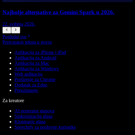
Najbolje alternative za Gemini Spark u 2026.
22. svibnja 2026.
1
Pogledaj sve
Pretvaranje teksta u govor
Aplikacija za iPhone i iPad
Aplikacija za Android
Aplikacija za Mac
Aplikacija za Windows
Web aplikacija
Proširenje za Chrome
Dodatak za Edge
Preuzimanje
Za kreatore
AI generator glasova
Sinkronizacija glasa
Kloniranje glasa
Speechify za poslovne korisnike