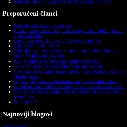
Najbolji online alati za pretvorbu PowerPoint u video?
Preporučeni članci
Najbolji vodič za sintetski govor
Razumijevanje Veeda: Uvjeti korištenja, komercijalna prava i
sigurna upotreba
Kako sinkronizirati video – alati, savjeti i tehnike
Kako izvući zvuk iz filma
Najbolji besplatni programi za uklanjanje vodenih žigova s
videa: Vodič korak po korak
Koje su najbolje AI tvrtke za digitalne pratitelje?
Top 3 načina da Microsoft čita naglas umjesto vas
Zašto mrzim svoj glas? Razumijevanje i poboljšanje doživljaja
vlastitog glasa
Top 5 najboljih aplikacija za skeniranje na mobitelu 2024.
Snimač ekrana: vodič za snimanje zaslona za sve vaše potrebe
Uvid u um Lexa Fridmana, AI istraživača: Pogledi, uvjerenja i
perspektive
Spajanje videa
Najnoviji blogovi
Pogledaj sve