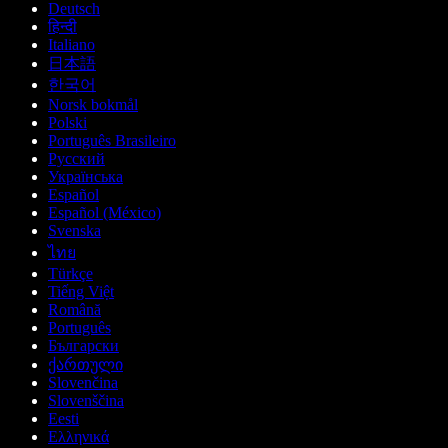
Deutsch
हिन्दी
Italiano
日本語
한국어
Norsk bokmål
Polski
Português Brasileiro
Русский
Українська
Español
Español (México)
Svenska
ไทย
Türkçe
Tiếng Việt
Română
Português
Български
ქართული
Slovenčina
Slovenščina
Eesti
Ελληνικά