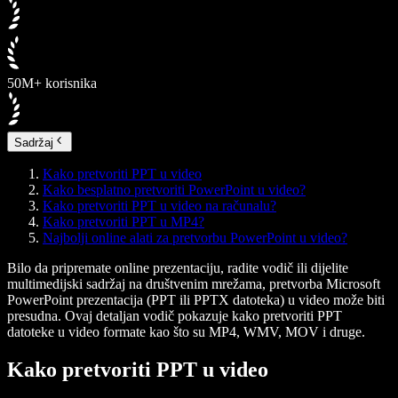
50M+ korisnika
Sadržaj
Kako pretvoriti PPT u video
Kako besplatno pretvoriti PowerPoint u video?
Kako pretvoriti PPT u video na računalu?
Kako pretvoriti PPT u MP4?
Najbolji online alati za pretvorbu PowerPoint u video?
Bilo da pripremate online prezentaciju, radite vodič ili dijelite
multimedijski sadržaj na društvenim mrežama, pretvorba Microsoft
PowerPoint prezentacija (PPT ili PPTX datoteka) u video može biti
presudna. Ovaj detaljan vodič pokazuje kako pretvoriti PPT
datoteke u video formate kao što su MP4, WMV, MOV i druge.
Kako pretvoriti PPT u video