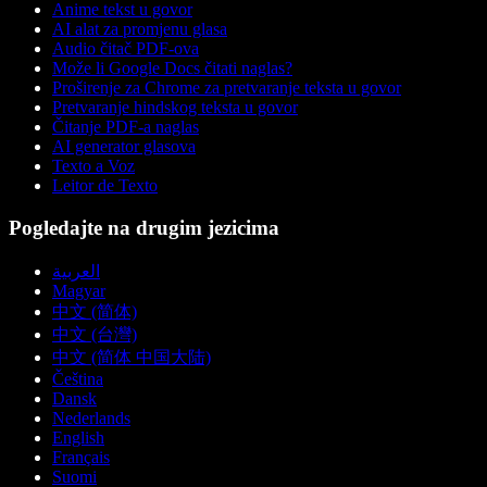
Anime tekst u govor
AI alat za promjenu glasa
Audio čitač PDF-ova
Može li Google Docs čitati naglas?
Proširenje za Chrome za pretvaranje teksta u govor
Pretvaranje hindskog teksta u govor
Čitanje PDF-a naglas
AI generator glasova
Texto a Voz
Leitor de Texto
Pogledajte na drugim jezicima
العربية
Magyar
中文 (简体)
中文 (台灣)
中文 (简体 中国大陆)
Čeština
Dansk
Nederlands
English
Français
Suomi