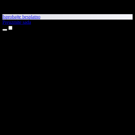
Isprobajte besplatno
Preuzmite sada
Proizvodi
Pretvaranje teksta u govor
Aplikacije za iPhone i iPad
Aplikacija za Android
Proširenje za Chrome
Proširenje za Edge
Web-aplikacija
Aplikacija za Mac
Aplikacija za Windows