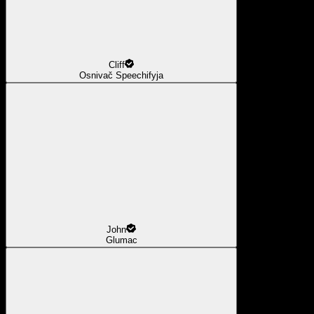
Cliff
Osnivač Speechifyja
John
Glumac