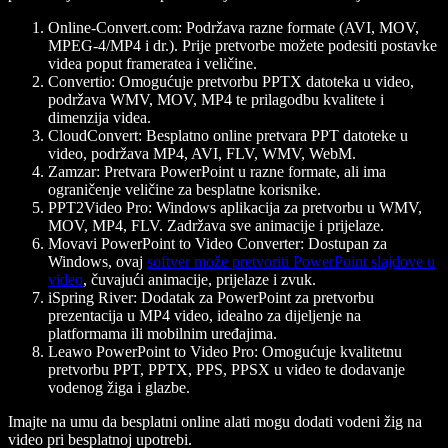
Online-Convert.com
: Podržava razne formate (AVI, MOV,
MPEG-4/MP4 i dr.). Prije pretvorbe možete podesiti postavke
videa poput frameratea i veličine.
Convertio
: Omogućuje pretvorbu PPTX datoteka u video,
podržava WMV, MOV, MP4 te prilagodbu kvalitete i
dimenzija videa.
CloudConvert
: Besplatno online pretvara PPT datoteke u
video, podržava MP4, AVI, FLV, WMV, WebM.
Zamzar
: Pretvara PowerPoint u razne formate, ali ima
ograničenje veličine za besplatne korisnike.
PPT2Video Pro
: Windows aplikacija za pretvorbu u WMV,
MOV, MP4, FLV. Zadržava sve animacije i prijelaze.
Movavi PowerPoint to Video Converter
: Dostupan za
Windows, ovaj
softver može pretvoriti PowerPoint slajdove u
video
, čuvajući animacije, prijelaze i zvuk.
iSpring River
: Dodatak za PowerPoint za pretvorbu
prezentacija u MP4 video, idealno za dijeljenje na
platformama ili mobilnim uređajima.
Leawo PowerPoint to Video Pro
: Omogućuje kvalitetnu
pretvorbu PPT, PPTX, PPS, PPSX u video te dodavanje
vodenog žiga i glazbe.
Imajte na umu da besplatni online alati mogu dodati vodeni žig na
video pri besplatnoj upotrebi.