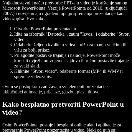
Najjednostavniji način pretvorbe PPT-a u video je korištenje samog
Microsoft PowerPointa. Verzije PowerPointa od 2010. (uključujući
2007.) i novije imaju ugrađenu opciju spremanja prezentacije kao
videozapisa. Evo kako:
Otvorite PowerPoint prezentaciju.
Idite na izbornik "Datoteka", zatim "Izvoz" i odaberite "Stvori
video".
Odaberite željenu kvalitetu videa – nižu za manju veličinu ili
višu za bolji prikaz.
Prilagodite postavke trajanja i naracije. PowerPoint može
koristiti uvježbano vrijeme slajdova ili ručno postavite trajanje
za svaki slajd.
Kliknite "Stvori video", odaberite format (MP4 ili WMV) i
spremite videozapis.
Ovim se postupkom zadržavaju svi elementi prezentacije,
uključujući animacije, prijelaze, glazbu, glas i titlove.
Kako besplatno pretvoriti PowerPoint u
video?
Osim PowerPointa, postoje i besplatni online alati i aplikacije za
pretvaranje PowerPoint prezentacija u video. Neki od njih su: