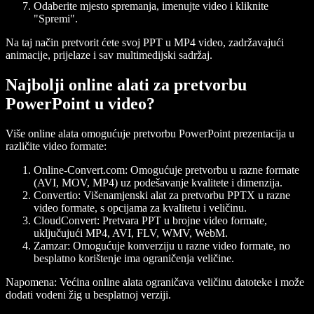
Odaberite mjesto spremanja, imenujte video i kliknite
"Spremi".
Na taj način pretvorit ćete svoj PPT u MP4 video, zadržavajući
animacije, prijelaze i sav multimedijski sadržaj.
Najbolji online alati za pretvorbu
PowerPoint u video?
Više online alata omogućuje pretvorbu PowerPoint prezentacija u
različite video formate:
Online-Convert.com
: Omogućuje pretvorbu u razne formate
(AVI, MOV, MP4) uz podešavanje kvalitete i dimenzija.
Convertio
: Višenamjenski alat za pretvorbu PPTX u razne
video formate, s opcijama za kvalitetu i veličinu.
CloudConvert
: Pretvara PPT u brojne video formate,
uključujući MP4, AVI, FLV, WMV, WebM.
Zamzar
: Omogućuje konverziju u razne video formate, no
besplatno korištenje ima ograničenja veličine.
Napomena: Većina online alata ograničava veličinu datoteke i može
dodati vodeni žig u besplatnoj verziji.