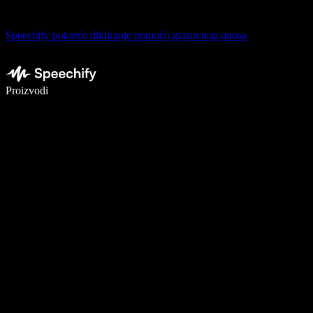
Speechify pokreće diktiranje pomoću glasovnog unosa
Pišite 5× brže uz glasovno diktiranje
Proizvodi
Saznajte više