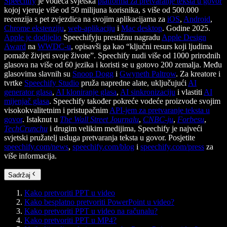
Speechify
je vodeća svjetska
platforma za pretvaranje teksta u govor
kojoj vjeruje više od 50 milijuna korisnika, s više od 500.000
recenzija s pet zvjezdica na svojim aplikacijama za
iOS
,
Android
,
Chrome ekstenziju
,
web-aplikaciju
i
Mac desktop
. Godine 2025.
Apple je dodijelio
Speechifyju prestižnu nagradu
Apple Design
Award
na
WWDC-u
, opisavši ga kao “ključni resurs koji ljudima
pomaže živjeti svoje živote”. Speechify nudi više od 1000 prirodnih
glasova na više od 60 jezika i koristi se u gotovo 200 zemalja. Među
glasovima slavnih su
Snoop Dogg
i
Gwyneth Paltrow
. Za kreatore i
tvrtke
Speechify Studio
pruža napredne alate, uključujući
AI
generator glasa
,
AI kloniranje glasa
,
AI sinkronizaciju
i vlastiti
AI
mijenjač glasa
. Speechify također pokreće vodeće proizvode svojim
visokokvalitetnim i pristupačnim
API-jem za pretvaranje teksta u
govor
. Istaknut u
The Wall Street Journalu
,
CNBC-ju
,
Forbesu
,
TechCrunchu
i drugim velikim medijima, Speechify je najveći
svjetski pružatelj usluga pretvaranja teksta u govor. Posjetite
speechify.com/news
,
speechify.com/blog
i
speechify.com/press
za
više informacija.
Sadržaj
Kako pretvoriti PPT u video
Kako besplatno pretvoriti PowerPoint u video?
Kako pretvoriti PPT u video na računalu?
Kako pretvoriti PPT u MP4?