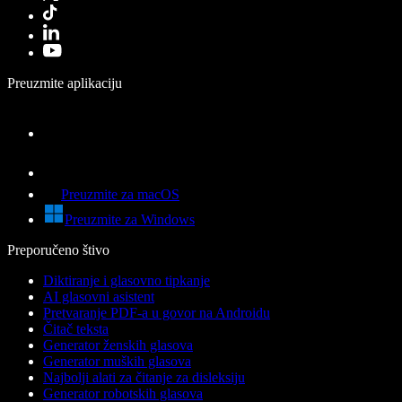
Preuzmite aplikaciju
Preuzmite za macOS
Preuzmite za Windows
Preporučeno štivo
Diktiranje i glasovno tipkanje
AI glasovni asistent
Pretvaranje PDF-a u govor na Androidu
Čitač teksta
Generator ženskih glasova
Generator muških glasova
Najbolji alati za čitanje za disleksiju
Generator robotskih glasova