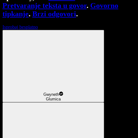
Pretvaranje teksta u govor
.
Govorno
tipkanje
.
Brzi odgovori
.
Isprobaj besplatno
Gwyneth
Glumica