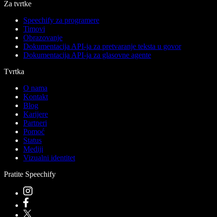
Za tvrtke
Speechify za programere
Timovi
Obrazovanje
Dokumentacija API-ja za pretvaranje teksta u govor
Dokumentacija API-ja za glasovne agente
Tvrtka
O nama
Kontakt
Blog
Karijere
Partneri
Pomoć
Status
Mediji
Vizualni identitet
Pratite Speechify