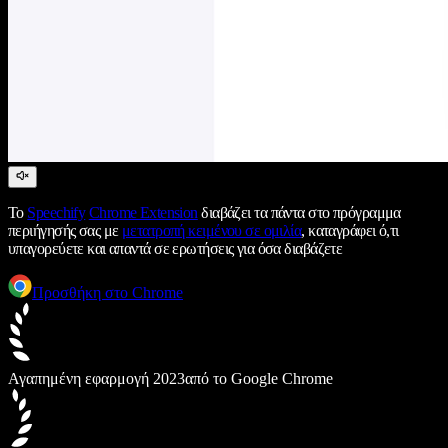
Το
Speechify
Chrome Extension
διαβάζει τα πάντα στο πρόγραμμα
περιήγησής σας με
μετατροπή κειμένου σε ομιλία
, καταγράφει ό,τι
υπαγορεύετε και απαντά σε ερωτήσεις για όσα διαβάζετε
Προσθήκη στο Chrome
Αγαπημένη εφαρμογή 2023
από το Google Chrome