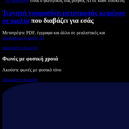
Το Speechify
είναι ο φωνητικός σας βοηθός AI σε κάθε συσκευή
Τεχνητή νοημοσύνη μετατροπής κειμένου
σε ομιλία
που διαβάζει για εσάς
Μετατρέψτε PDF, έγγραφα και άλλα σε ρεαλιστικές και
εκφραστικές
φωνές AI
Δοκιμάστε δωρεάν
Φωνές με φυσική χροιά
Ακούστε φωνές με φυσικό τόνο
Δοκιμάστε δωρεάν