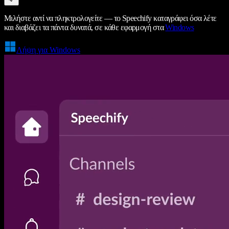
Μιλήστε αντί να πληκτρολογείτε — το Speechify καταγράφει όσα λέτε
και διαβάζει τα πάντα δυνατά, σε κάθε εφαρμογή στα
Windows
Λήψη για Windows