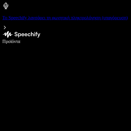
Το Speechify λανσάρει τη φωνητική πληκτρολόγηση (υπαγόρευση)
Γράψτε 5× πιο γρήγορα με φωνητική πληκτρολόγηση
Προϊόντα
Μάθετε περισσότερα