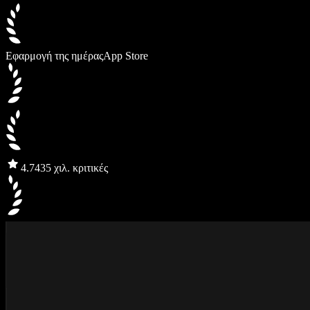
Εφαρμογή της ημέρας
App Store
4.7
435 χιλ. κριτικές