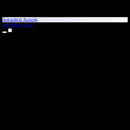
Δοκιμάστε δωρεάν
Κατεβάστε τώρα
Προϊόντα
Κείμενο σε Ομιλία
Εφαρμογές για iPhone & iPad
Εφαρμογή για Android
Επέκταση για Chrome
Επέκταση για Edge
Web εφαρμογή
Εφαρμογή για Mac
Εφαρμογή για Windows