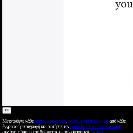
Μετατρέψτε κάθε
κείμενο σε ομιλία
,
δημιουργήστε podcasts
από κάθε
έγγραφο ή περιγραφή και ρωτήστε τον
Speechify Voice AI Assistant
οτιδήποτε όπου κι αν βρίσκεστε με την εφαρμογή
Android