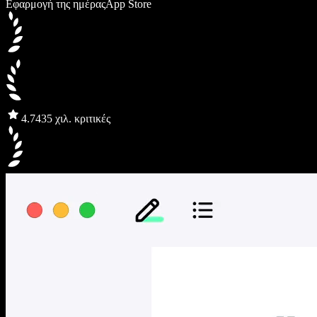
Εφαρμογή της ημέρας
App Store
4.7
435 χιλ. κριτικές