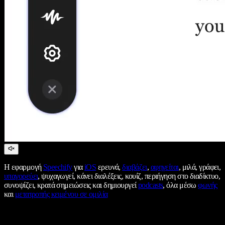
Η εφαρμογή
Speechify
για
iOS
ερευνά,
διαβάζει
,
αφηγείται
, μιλά, γράφει,
υπαγορεύει
, ψυχαγωγεί, κάνει διαλέξεις, κουίζ, περιήγηση στο διαδίκτυο,
συνοψίζει, κρατά σημειώσεις και δημιουργεί
podcasts
, όλα μέσω
φωνής
και
μετατροπής κειμένου σε ομιλία