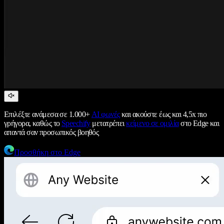
Επιλέξτε ανάμεσα σε 1.000+
AI φωνές
και ακούστε έως και 4,5x πιο
γρήγορα, καθώς το
Speechify
μετατρέπει
κείμενο σε ομιλία
στο Edge και
απαντά σαν προσωπικός βοηθός
Προσθήκη στο Edge