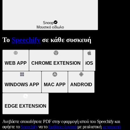
Snoop
Μουσικό είδωλο
Το
Speechify
σε κάθε συσκευή
WEB APP
CHROME EXTENSION
iOS
WINDOWS APP
MAC APP
ANDROID
EDGE EXTENSION
Ανεβάστε οποιοδήποτε PDF στην εφαρμογή ιστού του Speechify και
αφήστε το
Speechify
να το
διαβάσει δυνατά
με ρεαλιστική
μετατροπή