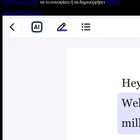
κειμένου σε ομιλία,
να το συνοψίσει ή να δημιουργήσει
podcast
Δοκιμάστε δωρεάν