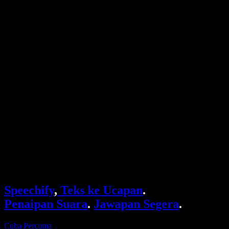
Bolehkah Google Docs Membacakan untuk Saya
Hubungi Kami
Cara Membaca PDF dengan Kuat
Kerjaya
Teks kepada Pertuturan Google
Pusat Bantuan
Penukar PDF kepada Audio
Harga
Penjana Suara AI
Kisah Pengguna
Baca Google Docs dengan Kuat
Kajian Kes B2B
Penukar Suara AI
Ulasan
Aplikasi yang Membacakan Teks
Media
Bacakan untuk Saya
Pembaca Teks kepada Pertuturan
Enterprise
Speechify untuk Enterprise & EDU
Speechify untuk Kebolehcapaian di Tempat Kerja
Speechify untuk DSA
Ejen Suara SIMBA
Speechify
,
Teks ke Ucapan
.
Speechify untuk Pembangun
Penaipan Suara
.
Jawapan Segera
.
Cuba Percuma