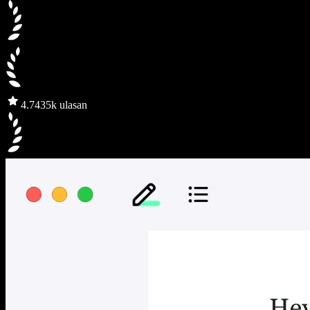
4.7
435k ulasan