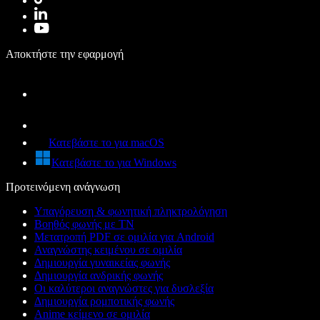
Αποκτήστε την εφαρμογή
Κατεβάστε το για macOS
Κατεβάστε το για Windows
Προτεινόμενη ανάγνωση
Υπαγόρευση & φωνητική πληκτρολόγηση
Βοηθός φωνής με ΤΝ
Μετατροπή PDF σε ομιλία για Android
Αναγνώστης κειμένου σε ομιλία
Δημιουργία γυναικείας φωνής
Δημιουργία ανδρικής φωνής
Οι καλύτεροι αναγνώστες για δυσλεξία
Δημιουργία ρομποτικής φωνής
Anime κείμενο σε ομιλία