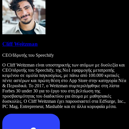
Cliff Weitzman
CEO/Ιδρυτής του Speechify
Ο Cliff Weitzman είναι υποστηρικτής των ατόμων με δυσλεξία και
CEO/ιδρυτής του Speechify, της Νο1 εφαρμογής μετατροπής
κειμένου σε ομιλία παγκοσμίως, με πάνω από 100.000 κριτικές
πέντε αστέρων και πρώτη θέση στο App Store στην κατηγορία Νέα
& Περιοδικά. Το 2017, ο Weitzman συμπεριλήφθηκε στη λίστα
Forbes 30 under 30 για το έργο του στη βελτίωση της
προσβασιμότητας του διαδικτύου για άτομα με μαθησιακές
δυσκολίες. Ο Cliff Weitzman έχει παρουσιαστεί στα EdSurge, Inc.,
PC Mag, Entrepreneur, Mashable και σε άλλα κορυφαία μέσα.