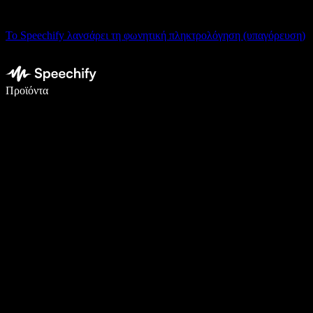
Το Speechify λανσάρει τη φωνητική πληκτρολόγηση (υπαγόρευση)
Γράψτε 5× πιο γρήγορα με φωνητική πληκτρολόγηση
Προϊόντα
Μάθετε περισσότερα