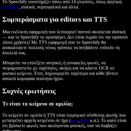
Το Speechify υποστηρίζει πάνω από 14 γλώσσες, όπως αγγλικά,
ισπανικά
, ιταλικά, πορτογαλικά και άλλα.
Συμπεράσματα για editors και TTS
Μια ευέλικτη εφαρμογή που λειτουργεί παντού ακούγεται ιδανική
— και το Speechify το προσφέρει. Δεν είναι τυχαίο ότι την αγαπούν
τόσοι χρήστες! Με TTS εφαρμογή σαν το Speechify θα
ανακαλύψετε πολλούς νέους τρόπους να ανεβάσετε επίπεδο τη
δουλειά σας.
Μπορείτε να επιλέξετε αντρικές ή γυναικείες φωνές, να
πειραματιστείτε με ταχύτητες, ακόμη και να κάνετε OCR σε
φυσικό κείμενο. Έτσι, δημιουργείτε ταχύτερα και κάθε βίντεο
αποκτά κορυφαία ποιότητα ήχου.
Συχνές ερωτήσεις
Τι είναι το κείμενο σε ομιλία;
Το κείμενο σε ομιλία ή TTS είναι λογισμικό σύνθεσης φωνής που
μετατρέπει αρχεία κειμένου σε ήχο (
wav
,
mp3
κ.α.). Το καλό είναι
ότι βρίσκετε φωνές που ακούγονται φυσικές, σαν να διαβάζει
άνθρωπος.