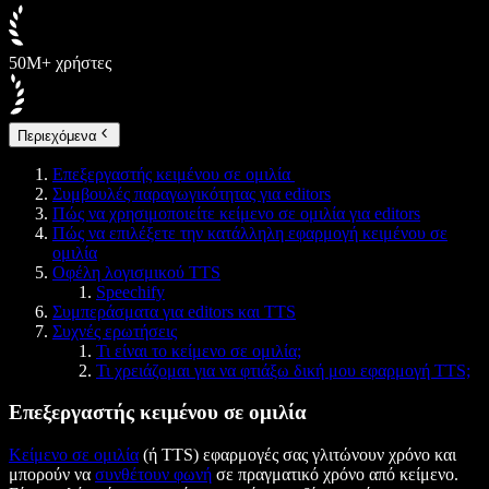
50M+ χρήστες
Περιεχόμενα
Επεξεργαστής κειμένου σε ομιλία
Συμβουλές παραγωγικότητας για editors
Πώς να χρησιμοποιείτε κείμενο σε ομιλία για editors
Πώς να επιλέξετε την κατάλληλη εφαρμογή κειμένου σε
ομιλία
Οφέλη λογισμικού TTS
Speechify
Συμπεράσματα για editors και TTS
Συχνές ερωτήσεις
Τι είναι το κείμενο σε ομιλία;
Τι χρειάζομαι για να φτιάξω δική μου εφαρμογή TTS;
Επεξεργαστής κειμένου σε ομιλία
Κείμενο σε ομιλία
(ή TTS) εφαρμογές σας γλιτώνουν χρόνο και
μπορούν να
συνθέτουν φωνή
σε πραγματικό χρόνο από κείμενο.