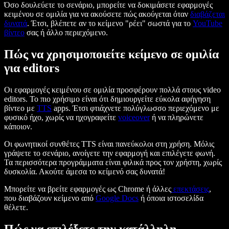
Όσο δουλεύετε το σενάριο, μπορείτε να δοκιμάσετε εφαρμογές
κειμένου σε ομιλία για να ακούσετε πώς ακούγεται όταν
διαβάζεται
δυνατά
. Έτσι, βλέπετε αν το κείμενο "ρέει" σωστά για το
YouTube
βίντεο
σας ή άλλο περιεχόμενο.
Πώς να χρησιμοποιείτε κείμενο σε ομιλία
για editors
Οι εφαρμογές κειμένου σε ομιλία προσφέρουν πολλά στους video
editors. Το πιο χρήσιμο είναι ότι δημιουργείτε εύκολα αφήγηση
βίντεο με
TTS
apps. Έτσι φτιάχνετε πολύγλωσσο περιεχόμενο με
φυσικό ήχο, χωρίς να ηχογραφείτε
voiceover
ή να πληρώνετε
κάποιον.
Οι φωνητικοί συνθέτες TTS είναι πανεύκολοι στη χρήση. Μόλις
γράψετε το σενάριο, ανοίγετε την εφαρμογή και επιλέγετε φωνή.
Τα περισσότερα προγράμματα είναι φιλικά προς τον χρήστη, χωρίς
δυσκολία. Ακούτε άμεσα το κείμενό σας δυνατά!
Μπορείτε να βρείτε εφαρμογές ως Chrome ή άλλες
επεκτάσεις
,
που διαβάζουν κείμενο από
Google Docs
ή όποια ιστοσελίδα
θέλετε.
Πώς να επιλέξετε την κατάλληλη