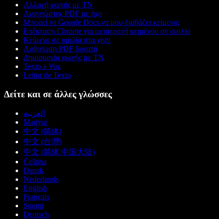
Αλλαγή φωνής με ΤΝ
Αναγνώστης PDF με ήχο
Μπορεί το Google Docs να μου διαβάζει κείμενο;
Επέκταση Chrome για μετατροπή κειμένου σε ομιλία
Κείμενο σε ομιλία στα χίντι
Ανάγνωση PDF δυνατά
Δημιουργία φωνής με ΤΝ
Texto a Voz
Leitor de Texto
Δείτε και σε άλλες γλώσσες
العربية
Magyar
中文 (简体)
中文 (台灣)
中文 (简体 中国大陆)
Čeština
Dansk
Nederlands
English
Français
Suomi
Deutsch