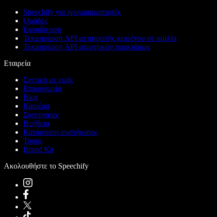
Speechify για προγραμματιστές
Ομάδες
Εκπαίδευση
Τεκμηρίωση API μετατροπής κειμένου σε ομιλία
Τεκμηρίωση API φωνητικών πρακτόρων
Εταιρεία
Σχετικά με εμάς
Επικοινωνία
Blog
Καριέρα
Συνεργάτες
Βοήθεια
Κατάσταση συστήματος
Τύπος
Brand Kit
Ακολουθήστε το Speechify