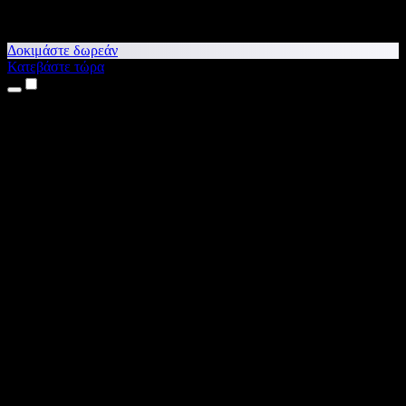
Δοκιμάστε δωρεάν
Κατεβάστε τώρα
Προϊόντα
Κείμενο σε Ομιλία
Εφαρμογές για iPhone & iPad
Εφαρμογή για Android
Επέκταση για Chrome
Επέκταση για Edge
Web εφαρμογή
Εφαρμογή για Mac
Εφαρμογή για Windows