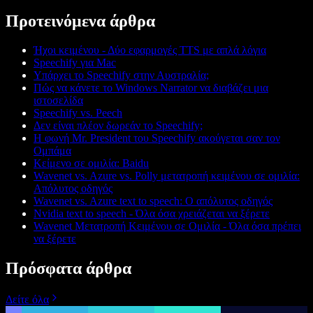
Προτεινόμενα άρθρα
Ήχοι κειμένου - Δύο εφαρμογές TTS με απλά λόγια
Speechify για Mac
Υπάρχει το Speechify στην Αυστραλία;
Πώς να κάνετε το Windows Narrator να διαβάζει μια
ιστοσελίδα
Speechify vs. Peech
Δεν είναι πλέον δωρεάν το Speechify;
Η φωνή Mr. President του Speechify ακούγεται σαν τον
Ομπάμα
Κείμενο σε ομιλία: Baidu
Wavenet vs. Azure vs. Polly μετατροπή κειμένου σε ομιλία:
Απόλυτος οδηγός
Wavenet vs. Azure text to speech: Ο απόλυτος οδηγός
Nvidia text to speech - Όλα όσα χρειάζεται να ξέρετε
Wavenet Μετατροπή Κειμένου σε Ομιλία - Όλα όσα πρέπει
να ξέρετε
Πρόσφατα άρθρα
Δείτε όλα