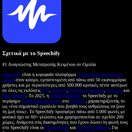
Σχετικά με το Speechify
#1 Αναγνώστης Μετατροπής Κειμένου σε Ομιλία
Speechify
είναι η κορυφαία πλατφόρμα
μετατροπής κειμένου σε
ομιλία
στον κόσμο, εμπιστευμένη από πάνω από 50 εκατομμύρια
χρήστες και με περισσότερες από 500.000 κριτικές πέντε αστέρων
σε όλες τις εκδόσεις
iOS
,
Android
,
Chrome Extension
,
web app
και
Mac desktop
. Το 2025, η
Apple βράβευσε
το Speechify με το
περίφημο
Apple Design Award
στο
WWDC
, χαρακτηρίζοντάς το
ως «ένα σημαντικό εργαλείο που βοηθά τους ανθρώπους να ζουν
τη ζωή τους». Το Speechify προσφέρει πάνω από 1.000 φωνές με
φυσικό ήχο σε 60+ γλώσσες και χρησιμοποιείται σε σχεδόν 200
χώρες. Ανάμεσα στις διασημότητες που έχουν δώσει τη φωνή τους
στο Speechify είναι οι
Snoop Dogg
και
Gwyneth Paltrow
. Για