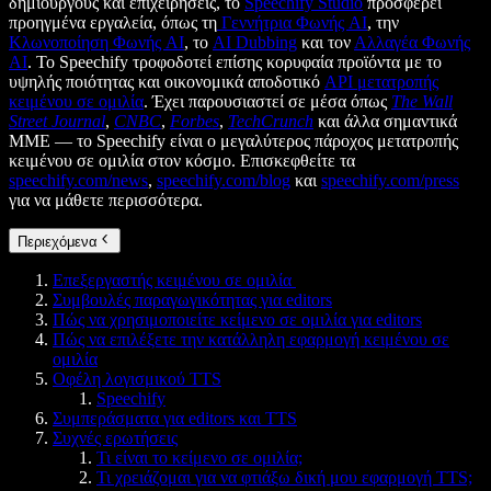
δημιουργούς και επιχειρήσεις, το
Speechify Studio
προσφέρει
προηγμένα εργαλεία, όπως τη
Γεννήτρια Φωνής AI
, την
Κλωνοποίηση Φωνής AI
, το
AI Dubbing
και τον
Αλλαγέα Φωνής
AI
. Το Speechify τροφοδοτεί επίσης κορυφαία προϊόντα με το
υψηλής ποιότητας και οικονομικά αποδοτικό
API μετατροπής
κειμένου σε ομιλία
. Έχει παρουσιαστεί σε μέσα όπως
The Wall
Street Journal
,
CNBC
,
Forbes
,
TechCrunch
και άλλα σημαντικά
ΜΜΕ — το Speechify είναι ο μεγαλύτερος πάροχος μετατροπής
κειμένου σε ομιλία στον κόσμο. Επισκεφθείτε τα
speechify.com/news
,
speechify.com/blog
και
speechify.com/press
για να μάθετε περισσότερα.
Περιεχόμενα
Επεξεργαστής κειμένου σε ομιλία
Συμβουλές παραγωγικότητας για editors
Πώς να χρησιμοποιείτε κείμενο σε ομιλία για editors
Πώς να επιλέξετε την κατάλληλη εφαρμογή κειμένου σε
ομιλία
Οφέλη λογισμικού TTS
Speechify
Συμπεράσματα για editors και TTS
Συχνές ερωτήσεις
Τι είναι το κείμενο σε ομιλία;
Τι χρειάζομαι για να φτιάξω δική μου εφαρμογή TTS;