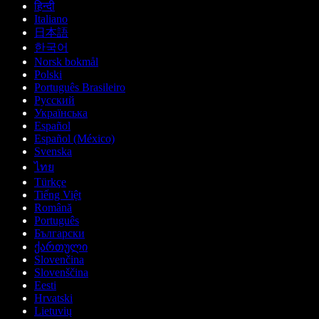
हिन्दी
Italiano
日本語
한국어
Norsk bokmål
Polski
Português Brasileiro
Русский
Українська
Español
Español (México)
Svenska
ไทย
Türkçe
Tiếng Việt
Română
Português
Български
ქართული
Slovenčina
Slovenščina
Eesti
Hrvatski
Lietuvių