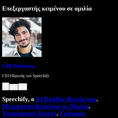
Επεξεργαστής κειμένου σε ομιλία
Cliff Weitzman
CEO/Ιδρυτής του Speechify
Speechify, ο
AI Βοηθός Φωνής σας
.
Μετατροπή Κειμένου σε Ομιλία
.
Υπαγόρευση Φωνής
.
Γρήγορες