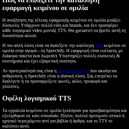
εφαρμογή κειμένου σε ομιλία
Η αναζήτηση της τέλειας εφαρμογής κειμένου σε ομιλία μοιάζει
δύσκολη. Υπάρχουν πολλά είδη και brands, και δεν προσφέρει
κάθε λογισμικό video μοντάζ TTS. Θα χρειαστεί να βρείτε αυτή τη
δυνατότητα αλλού.
Η πιο απλή λύση είναι να διαλέξετε την καλύτερη
API
κειμένου σε
ομιλία στην αγορά—τη Speechify. Η εφαρμογή είναι ευέλικτη, με
διάφορα πακέτα (και δωρεάν). Υποστηρίζει πολλές συσκευές &
συστήματα και έχει εξαιρετική ποιότητα.
Αν προτεραιότητά σας είναι η
ρεαλιστική φωνή
που ακούγεται
ανθρώπινη, η Speechify είναι η ιδανική λύση. Σας επιτρέπει να
διαλέγετε ή να προσαρμόζετε φωνές, φύλο, προφορά και
γλώσσες.
Οφέλη λογισμικού TTS
Τα εργαλεία κειμένου σε ομιλία ξεκίνησαν για προσβασιμότητα και
εξελίχθηκαν σε κάτι σπουδαίο. Πλέον, πολλοί προτιμούν οπτικό ή
ηχητικό περιεχόμενο αντί για βιβλία ή άρθρα, και το TTS το
καλύπτει αυτό.