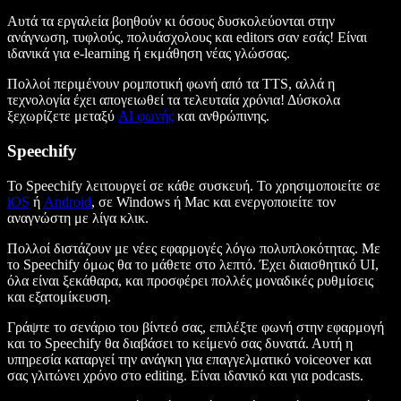
Αυτά τα εργαλεία βοηθούν κι όσους δυσκολεύονται στην
ανάγνωση, τυφλούς, πολυάσχολους και editors σαν εσάς! Είναι
ιδανικά για e-learning ή εκμάθηση νέας γλώσσας.
Πολλοί περιμένουν ρομποτική φωνή από τα TTS, αλλά η
τεχνολογία έχει απογειωθεί τα τελευταία χρόνια! Δύσκολα
ξεχωρίζετε μεταξύ
AI φωνής
και ανθρώπινης.
Speechify
Το Speechify λειτουργεί σε κάθε συσκευή. Το χρησιμοποιείτε σε
iOS
ή
Android
, σε Windows ή Mac και ενεργοποιείτε τον
αναγνώστη με λίγα κλικ.
Πολλοί διστάζουν με νέες εφαρμογές λόγω πολυπλοκότητας. Με
το Speechify όμως θα το μάθετε στο λεπτό. Έχει διαισθητικό UI,
όλα είναι ξεκάθαρα, και προσφέρει πολλές μοναδικές ρυθμίσεις
και εξατομίκευση.
Γράψτε το σενάριο του βίντεό σας, επιλέξτε φωνή στην εφαρμογή
και το Speechify θα διαβάσει το κείμενό σας δυνατά. Αυτή η
υπηρεσία καταργεί την ανάγκη για επαγγελματικό voiceover και
σας γλιτώνει χρόνο στο editing. Είναι ιδανικό και για podcasts.