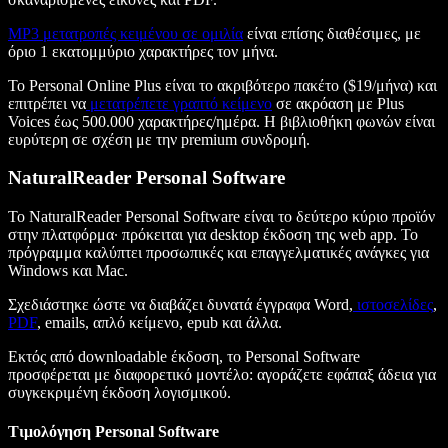
MP3
μετατροπές κειμένου σε ομιλία
είναι επίσης διαθέσιμες, με
όριο 1 εκατομμύριο χαρακτήρες τον μήνα.
Το Personal Online Plus είναι το ακριβότερο πακέτο ($19/μήνα) και
επιτρέπει να
μετατρέπετε γραπτό κείμενο
σε ακρόαση με Plus
Voices έως 500.000 χαρακτήρες/ημέρα. Η βιβλιοθήκη φωνών είναι
ευρύτερη σε σχέση με την premium συνδρομή.
NaturalReader Personal Software
Το NaturalReader Personal Software είναι το δεύτερο κύριο προϊόν
στην πλατφόρμα· πρόκειται για desktop έκδοση της web app. Το
πρόγραμμα καλύπτει προσωπικές και επαγγελματικές ανάγκες για
Windows και Mac.
Σχεδιάστηκε ώστε να διαβάζει δυνατά έγγραφα Word,
ιστοσελίδες
,
PDF
, emails, απλό κείμενο, epub και άλλα.
Εκτός από downloadable έκδοση, το Personal Software
προσφέρεται με διαφορετικό μοντέλο: αγοράζετε εφάπαξ άδεια για
συγκεκριμένη έκδοση λογισμικού.
Τιμολόγηση Personal Software