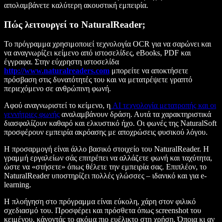
απολαμβάνετε καλύτερη ακουστική εμπειρία.
Πώς λειτουργεί το NaturalReader;
Το πρόγραμμα χρησιμοποιεί τεχνολογία OCR για να σαρώνει και
να αναγνωρίζει κείμενο από ιστοσελίδες, eBooks, PDF και
έγγραφα. Στην εύχρηστη ιστοσελίδα
http://www.naturalreaders.com
μπορείτε να αποκτήσετε
πρόσβαση στις δυνατότητές του και να μετατρέψετε γραπτό
περιεχόμενο σε ανθρώπινη φωνή.
Αφού αναγνωριστεί το κείμενο, η
AI τεχνολογία μετατροπής και οι
γεννήτριες φωνής
αναλαμβάνουν δράση. Αυτά τα χαρακτηριστικά
διασφαλίζουν καθαρό και ελκυστικό ήχο. Οι φωνές της NaturalSoft
προσφέρουν εμπειρία ακρόασης με αποχρώσεις φυσικού λόγου.
Η προσαρμογή είναι άλλο βασικό στοιχείο του NaturalReader. Η
γραμμή εργαλείων σάς επιτρέπει να αλλάζετε φωνή και ταχύτητα,
ώστε να «στήσετε» όπως θέλετε την εμπειρία σας. Επιπλέον, το
NaturalReader υποστηρίζει πολλές γλώσσες – ιδανικό και για e-
learning.
Η πλοήγηση στο πρόγραμμα είναι εύκολη, χάρη στον φιλικό
σχεδιασμό του. Προσφέρει και πρόσθετα όπως screenshot του
κειμένου, κάνοντάς το ακόμα πιο ευέλικτο στη χρήση. Όποια κι αν