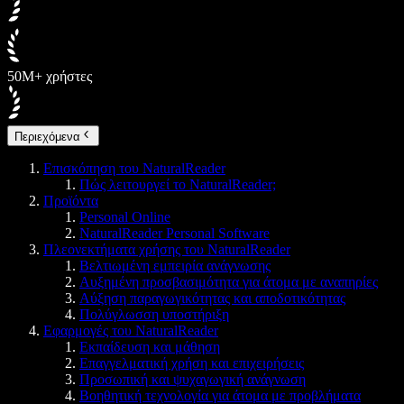
50M+ χρήστες
Περιεχόμενα
Επισκόπηση του NaturalReader
Πώς λειτουργεί το NaturalReader;
Προϊόντα
Personal Online
NaturalReader Personal Software
Πλεονεκτήματα χρήσης του NaturalReader
Βελτιωμένη εμπειρία ανάγνωσης
Αυξημένη προσβασιμότητα για άτομα με αναπηρίες
Αύξηση παραγωγικότητας και αποδοτικότητας
Πολύγλωσση υποστήριξη
Εφαρμογές του NaturalReader
Εκπαίδευση και μάθηση
Επαγγελματική χρήση και επιχειρήσεις
Προσωπική και ψυχαγωγική ανάγνωση
Βοηθητική τεχνολογία για άτομα με προβλήματα