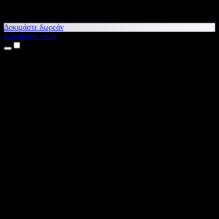
Δοκιμάστε δωρεάν
Κατεβάστε τώρα
Προϊόντα
Κείμενο σε Ομιλία
Εφαρμογές για iPhone & iPad
Εφαρμογή για Android
Επέκταση για Chrome
Επέκταση για Edge
Web εφαρμογή
Εφαρμογή για Mac
Εφαρμογή για Windows