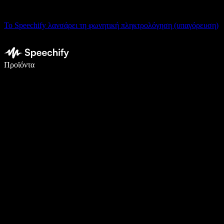
Το Speechify λανσάρει τη φωνητική πληκτρολόγηση (υπαγόρευση)
Γράψτε 5× πιο γρήγορα με φωνητική πληκτρολόγηση
Προϊόντα
Μάθετε περισσότερα