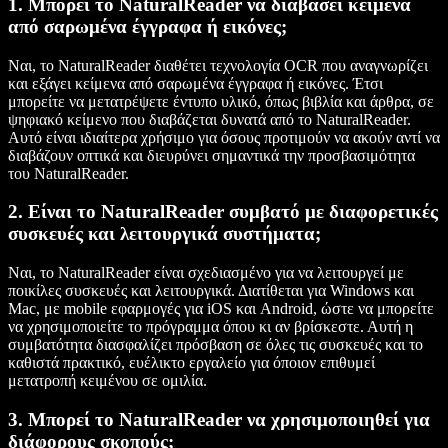
1. Μπορεί το NaturalReader να διαβάσει κείμενα
από σαρωμένα έγγραφα ή εικόνες;
Ναι, το NaturalReader διαθέτει τεχνολογία OCR που αναγνωρίζει
και εξάγει κείμενα από σαρωμένα έγγραφα ή εικόνες. Έτσι
μπορείτε να μετατρέψετε έντυπο υλικό, όπως βιβλία και άρθρα, σε
ψηφιακό κείμενο που διαβάζεται δυνατά από το NaturalReader.
Αυτό είναι ιδιαίτερα χρήσιμο για όσους προτιμούν να ακούν αντί να
διαβάζουν οπτικά και διευρύνει σημαντικά την προσβασιμότητα
του NaturalReader.
2. Είναι το NaturalReader συμβατό με διαφορετικές
συσκευές και λειτουργικά συστήματα;
Ναι, το NaturalReader είναι σχεδιασμένο για να λειτουργεί με
ποικίλες συσκευές και λειτουργικά. Διατίθεται για Windows και
Mac, με mobile εφαρμογές για iOS και Android, ώστε να μπορείτε
να χρησιμοποιείτε το πρόγραμμα όπου κι αν βρίσκεστε. Αυτή η
συμβατότητα διασφαλίζει πρόσβαση σε όλες τις συσκευές και το
καθιστά πρακτικό, ευέλικτο εργαλείο για όποιον επιθυμεί
μετατροπή κειμένου σε ομιλία.
3. Μπορεί το NaturalReader να χρησιμοποιηθεί για
διάφορους σκοπούς;