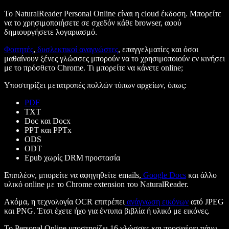
Το NaturalReader Personal Online είναι η cloud έκδοση. Μπορείτε
να το χρησιμοποιήσετε σε σχεδόν κάθε browser, αφού
δημιουργήσετε λογαριασμό.
Φοιτητές
,
δυσλεκτικοί αναγνώστες
, επαγγελματίες και όσοι
μαθαίνουν ξένες γλώσσες μπορούν να το χρησιμοποιούν εν κινήσει
με το πρόσθετο Chrome. Τι μπορείτε να κάνετε online;
Υποστηρίζει μετατροπές πολλών τύπων αρχείων, όπως:
PDF
TXT
Doc και Docx
PPT και PPTx
ODS
ODT
Epub χωρίς DRM προστασία
Επιπλέον, μπορείτε να αφηγηθείτε emails,
Google Docs
και άλλο
υλικό online με το Chrome extension του NaturalReader.
Ακόμα, η τεχνολογία OCR επιτρέπει
ανάγνωση εικόνων
από JPEG
και PNG. Έτσι έχετε ήχο για έντυπα βιβλία ή υλικό με εικόνες.
Το Personal Online υποστηρίζει 16 γλώσσες και προσφέρει πάνω