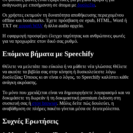
ανάγνωση με επισήμανση σε άτομα με
δυσλεξία
.
Οι χρήστες εκτιμούν τη δυνατότητα αποθήκευσης περιεχομένου
offline και bookmarks. Έχετε πρόσβαση σε epub, HTML, Word ή
TXT σε
μορφή WAV
ή άλλα audio αρχεία.
Η εφαρμογή προσφέρει έλεγχο ταχύτητας και ανθρώπινες φωνές
για να προχωράτε στον δικό σας ρυθμό.
Επόμενα βήματα με Speechify
Θέλετε να μελετάτε πιο εύκολα ή να μάθετε νέα γλώσσα; Θέλετε
να ακούτε τα βιβλία σας στην κίνηση ή δυσκολεύεστε λόγω
δυσλεξίας; Όποιος κι αν είναι ο λόγος, το Speechify καλύπτει κάθε
ανάγκη ακρόασης.
Το μόνο που χρειάζεται είναι να δημιουργήσετε λογαριασμό και να
δοκιμάσετε τη δωρεάν ή τη δοκιμαστική premium έκδοση στη
συσκευή σας ή
στον browser
. Μόλις δείτε πώς δουλεύει, η
αναβάθμιση σε πλήρες πακέτο γίνεται μέσα σε δευτερόλεπτα.
Συχνές Ερωτήσεις