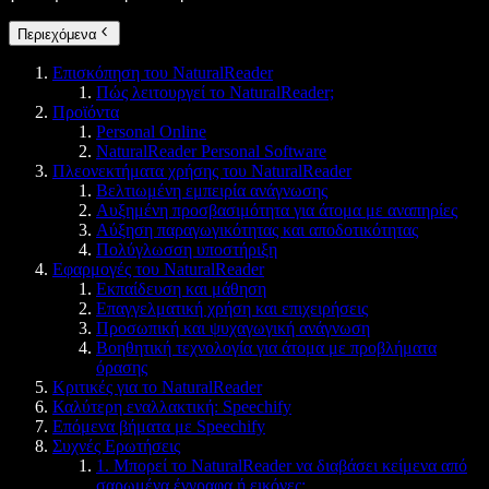
Περιεχόμενα
Επισκόπηση του NaturalReader
Πώς λειτουργεί το NaturalReader;
Προϊόντα
Personal Online
NaturalReader Personal Software
Πλεονεκτήματα χρήσης του NaturalReader
Βελτιωμένη εμπειρία ανάγνωσης
Αυξημένη προσβασιμότητα για άτομα με αναπηρίες
Αύξηση παραγωγικότητας και αποδοτικότητας
Πολύγλωσση υποστήριξη
Εφαρμογές του NaturalReader
Εκπαίδευση και μάθηση
Επαγγελματική χρήση και επιχειρήσεις
Προσωπική και ψυχαγωγική ανάγνωση
Βοηθητική τεχνολογία για άτομα με προβλήματα
όρασης
Κριτικές για το NaturalReader
Καλύτερη εναλλακτική: Speechify
Επόμενα βήματα με Speechify
Συχνές Ερωτήσεις
1. Μπορεί το NaturalReader να διαβάσει κείμενα από
σαρωμένα έγγραφα ή εικόνες;