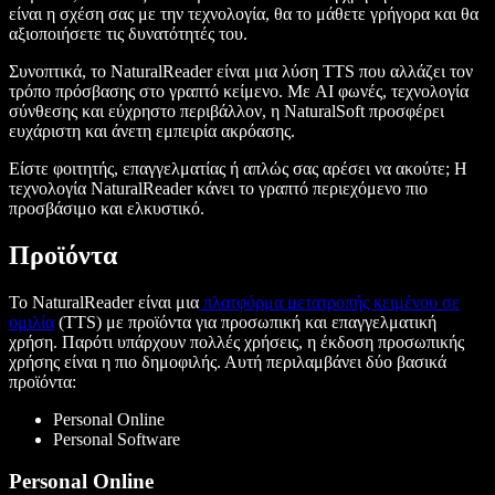
είναι η σχέση σας με την τεχνολογία, θα το μάθετε γρήγορα και θα
αξιοποιήσετε τις δυνατότητές του.
Συνοπτικά, το NaturalReader είναι μια λύση TTS που αλλάζει τον
τρόπο πρόσβασης στο γραπτό κείμενο. Με AI φωνές, τεχνολογία
σύνθεσης και εύχρηστο περιβάλλον, η NaturalSoft προσφέρει
ευχάριστη και άνετη εμπειρία ακρόασης.
Είστε φοιτητής, επαγγελματίας ή απλώς σας αρέσει να ακούτε; Η
τεχνολογία NaturalReader κάνει το γραπτό περιεχόμενο πιο
προσβάσιμο και ελκυστικό.
Προϊόντα
Το NaturalReader είναι μια
πλατφόρμα μετατροπής κειμένου σε
ομιλία
(TTS) με προϊόντα για προσωπική και επαγγελματική
χρήση. Παρότι υπάρχουν πολλές χρήσεις, η έκδοση προσωπικής
χρήσης είναι η πιο δημοφιλής. Αυτή περιλαμβάνει δύο βασικά
προϊόντα:
Personal Online
Personal Software
Personal Online