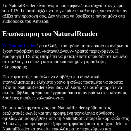
Το NaturalReader είναι όνομα που εμφανίζεται συχνά στον χώρο
του TTS. Γι’ αυτό αξίζει να το γνωρίσετε καλύτερα, για να δείτε αν
αξίζει την προσοχή σας. Δεν γίνεται να βασίζεστε πάντα μόνο στα
audiobooks του Amazon.
Επισκόπηση του NaturalReader
Το NaturalReader
έχει αλλάξει τον τρόπο με τον οποίο οι άνθρωποι
έχουν πρόσβαση και «καταναλώνουν» γραπτό περιεχόμενο. Η
εφαρμογή TTS σάς επιτρέπει να μετατρέπετε οποιοδήποτε κείμενο
σε ομιλία για εύκολη και προσωποποιημένη πρόσληψη
πληροφορίας.
Είστε φοιτητής που θέλει να διαβάζει πιο αποδοτικά,
επαγγελματίας με ελάχιστο χρόνο ή απλώς προτιμάτε να ακούτε;
Τότε το NaturalReader είναι ιδανική λύση. Με αυτό μπορείτε να
ακούτε βιβλία, άρθρα και έγγραφα όπου κι αν βρίσκεστε, κάνοντας
δουλειές ή απλώς χαλαρώνοντας.
Το μυστικό της επιτυχίας του NaturalReader κρύβεται στις
ρεαλιστικές φωνές και την προηγμένη τεχνολογία σύνθεσης
ομιλίας. Δημιουργήθηκε από τη NaturalSoft, εταιρεία κορυφαία στις
AI φωνές, και προσφέρει εξαιρετική, φυσική ποιότητα ήχου. Με το
NaturalReader κατανοείτε ευκολότερα το περιεχόμενο και