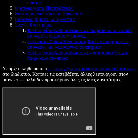
όρασης
Κριτικές για το NaturalReader
Καλύτερη εναλλακτική: Speechify
Επόμενα βήματα με Speechify
Συχνές Ερωτήσεις
1. Μπορεί το NaturalReader να διαβάσει κείμενα από
σαρωμένα έγγραφα ή εικόνες;
2. Είναι το NaturalReader συμβατό με διαφορετικές
συσκευές και λειτουργικά συστήματα;
3. Μπορεί το NaturalReader να χρησιμοποιηθεί για
διάφορους σκοπούς;
Υπάρχει πληθώρα από
εφαρμογές μετατροπής κειμένου σε ομιλία
στο διαδίκτυο. Κάποιες τις κατεβάζετε, άλλες λειτουργούν στον
browser — αλλά δεν προσφέρουν όλες τις ίδιες δυνατότητες.