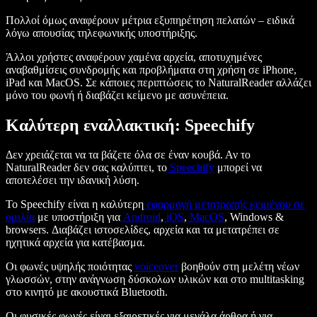
Πολλοί όμως αναφέρουν μέτρια εξυπηρέτηση πελατών – ειδικά
λόγω απουσίας τηλεφωνικής υποστήριξης.
Άλλοι χρήστες αναφέρουν χαμένα αρχεία, αποτυχημένες
αναβαθμίσεις συνδρομής και προβλήματα στη χρήση σε iPhone,
iPad και MacOS. Σε κάποιες περιπτώσεις το NaturalReader αλλάζει
μόνο του φωνή ή διαβάζει κείμενο με ασυνέπεια.
Καλύτερη εναλλακτική: Speechify
Δεν χρειάζεται να τα βάζετε όλα σε έναν κουβά. Αν το
NaturalReader δεν σας καλύπτει, το
Speechify
μπορεί να
αποτελέσει την ιδανική λύση.
Το Speechify είναι η καλύτερη
εφαρμογή μετατροπής κειμένου σε
ομιλία
με υποστήριξη για
Android
,
iOS
,
MacOS
, Windows &
browsers. Διαβάζει ιστοσελίδες, αρχεία και τα μετατρέπει σε
ηχητικά αρχεία για κατέβασμα.
Οι φωνές υψηλής ποιότητας
voiceover
βοηθούν στη μελέτη νέων
γλωσσών, στην ανάγνωση δύσκολων υλικών και στο multitasking
στο κινητό με ακουστικά Bluetooth.
Οι φυσικές φωνές είναι εξαιρετικές για μεγάλα άρθρα ή για