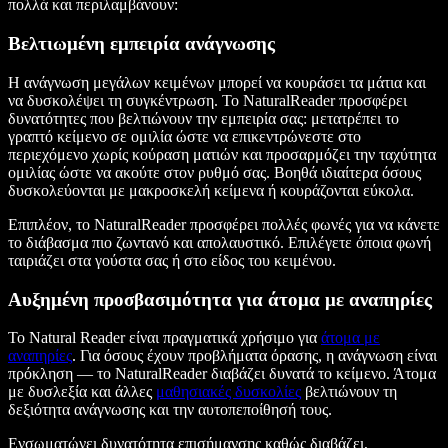
πολλά και περιλαμβάνουν:
Βελτιωμένη εμπειρία ανάγνωσης
Η ανάγνωση μεγάλων κειμένων μπορεί να κουράσει τα μάτια και
να δυσκολέψει τη συγκέντρωση. Το NaturalReader προσφέρει
δυνατότητες που βελτιώνουν την εμπειρία σας: μετατρέπει το
γραπτό κείμενο σε ομιλία ώστε να επικεντρώνεστε στο
περιεχόμενο χωρίς κούραση ματιών και προσαρμόζει την ταχύτητα
ομιλίας ώστε να ακούτε στον ρυθμό σας. Βοηθά ιδιαίτερα όσους
δυσκολεύονται με μακροσκελή κείμενα ή κουράζονται εύκολα.
Επιπλέον, το NaturalReader προσφέρει πολλές φωνές για να κάνετε
το διάβασμα πιο ζωντανό και απολαυστικό. Επιλέγετε όποια φωνή
ταιριάζει στα γούστα σας ή στο είδος του κειμένου.
Αυξημένη προσβασιμότητα για άτομα με αναπηρίες
Το Natural Reader είναι πραγματικά χρήσιμο για
άτομα με
αναπηρίες
. Για όσους έχουν προβλήματα όρασης, η ανάγνωση είναι
πρόκληση — το NaturalReader διαβάζει δυνατά το κείμενο. Άτομα
με δυσλεξία και άλλες
μαθησιακές δυσκολίες
βελτιώνουν τη
δεξιότητα ανάγνωσης και την αυτοπεποίθησή τους.
Ενσωματώνει δυνατότητα επισήμανσης καθώς διαβάζει,