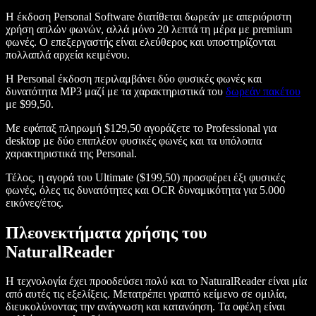
Η έκδοση Personal Software διατίθεται δωρεάν με απεριόριστη
χρήση απλών φωνών, αλλά μόνο 20 λεπτά τη μέρα με premium
φωνές. Ο επεξεργαστής είναι ελεύθερος και υποστηρίζονται
πολλαπλά αρχεία κειμένου.
Η Personal έκδοση περιλαμβάνει δύο φυσικές φωνές και
δυνατότητα MP3 μαζί με τα χαρακτηριστικά του
δωρεάν πακέτου
με $99,50.
Με εφάπαξ πληρωμή $129,50 αγοράζετε το Professional για
desktop με δύο επιπλέον φυσικές φωνές και τα υπόλοιπα
χαρακτηριστικά της Personal.
Τέλος, η αγορά του Ultimate ($199,50) προσφέρει έξι φυσικές
φωνές, όλες τις δυνατότητες και OCR δυναμικότητα για 5.000
εικόνες/έτος.
Πλεονεκτήματα χρήσης του
NaturalReader
Η τεχνολογία έχει προοδεύσει πολύ και το NaturalReader είναι μία
από αυτές τις εξελίξεις. Μετατρέπει γραπτό κείμενο σε ομιλία,
διευκολύνοντας την ανάγνωση και κατανόηση. Τα οφέλη είναι