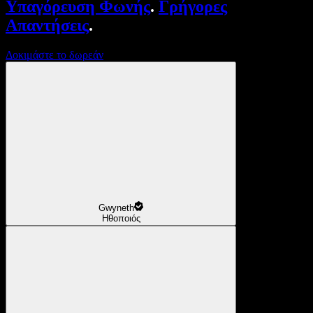
Υπαγόρευση Φωνής
.
Γρήγορες
Απαντήσεις
.
Δοκιμάστε το δωρεάν
Gwyneth
Ηθοποιός