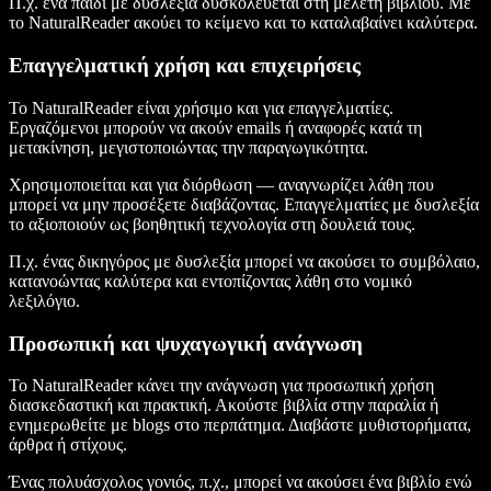
Π.χ. ένα παιδί με δυσλεξία δυσκολεύεται στη μελέτη βιβλίου. Με
το NaturalReader ακούει το κείμενο και το καταλαβαίνει καλύτερα.
Επαγγελματική χρήση και επιχειρήσεις
Το NaturalReader είναι χρήσιμο και για επαγγελματίες.
Εργαζόμενοι μπορούν να ακούν emails ή αναφορές κατά τη
μετακίνηση, μεγιστοποιώντας την παραγωγικότητα.
Χρησιμοποιείται και για διόρθωση — αναγνωρίζει λάθη που
μπορεί να μην προσέξετε διαβάζοντας. Επαγγελματίες με δυσλεξία
το αξιοποιούν ως βοηθητική τεχνολογία στη δουλειά τους.
Π.χ. ένας δικηγόρος με δυσλεξία μπορεί να ακούσει το συμβόλαιο,
κατανοώντας καλύτερα και εντοπίζοντας λάθη στο νομικό
λεξιλόγιο.
Προσωπική και ψυχαγωγική ανάγνωση
Το NaturalReader κάνει την ανάγνωση για προσωπική χρήση
διασκεδαστική και πρακτική. Ακούστε βιβλία στην παραλία ή
ενημερωθείτε με blogs στο περπάτημα. Διαβάστε μυθιστορήματα,
άρθρα ή στίχους.
Ένας πολυάσχολος γονιός, π.χ., μπορεί να ακούσει ένα βιβλίο ενώ