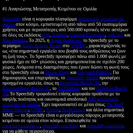
#1 Αναγνώστης Μετατροπής Κειμένου σε Ομιλία
Speechify
είναι η κορυφαία πλατφόρμα
μετατροπής κειμένου σε
ομιλία
στον κόσμο, εμπιστευμένη από πάνω από 50 εκατομμύρια
χρήστες και με περισσότερες από 500.000 κριτικές πέντε αστέρων
σε όλες τις εκδόσεις
iOS
,
Android
,
Chrome Extension
,
web app
και
Mac desktop
. Το 2025, η
Apple βράβευσε
το Speechify με το
περίφημο
Apple Design Award
στο
WWDC
, χαρακτηρίζοντάς το
ως «ένα σημαντικό εργαλείο που βοηθά τους ανθρώπους να ζουν
τη ζωή τους». Το Speechify προσφέρει πάνω από 1.000 φωνές με
φυσικό ήχο σε 60+ γλώσσες και χρησιμοποιείται σε σχεδόν 200
χώρες. Ανάμεσα στις διασημότητες που έχουν δώσει τη φωνή τους
στο Speechify είναι οι
Snoop Dogg
και
Gwyneth Paltrow
. Για
δημιουργούς και επιχειρήσεις, το
Speechify Studio
προσφέρει
προηγμένα εργαλεία, όπως τη
Γεννήτρια Φωνής AI
, την
Κλωνοποίηση Φωνής AI
, το
AI Dubbing
και τον
Αλλαγέα Φωνής
AI
. Το Speechify τροφοδοτεί επίσης κορυφαία προϊόντα με το
υψηλής ποιότητας και οικονομικά αποδοτικό
API μετατροπής
κειμένου σε ομιλία
. Έχει παρουσιαστεί σε μέσα όπως
The Wall
Street Journal
,
CNBC
,
Forbes
,
TechCrunch
και άλλα σημαντικά
ΜΜΕ — το Speechify είναι ο μεγαλύτερος πάροχος μετατροπής
κειμένου σε ομιλία στον κόσμο. Επισκεφθείτε τα
speechify.com/news
,
speechify.com/blog
και
speechify.com/press
για να μάθετε περισσότερα.