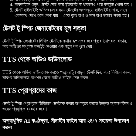
অফলাইনে শুনুন
: টেক্সট সেভ করে ইন্টারনেট না থাকলেও পরে কনটেন্ট শোনা যায়।
টেক্সট হাইলাইট
: অডিও চলার সময় টেক্সটের অংশজুড়ে হাইলাইট দেখায়, মানে
একসাথে দেখে-শুনে শেখা যায়—এতে বুঝে রাখা ও মনে রাখা দুটোই সহজ হয়।
টেক্সট টু স্পিচ জেনারেটরের মূল সত্তা
টেক্সট টু স্পিচ জেনারেটর লিখিত টেক্সটকে কথায় রূপান্তর করে প্রবেশযোগ্যতা বাড়ায়,
আর অডিওর মাধ্যমে কনটেন্ট নেওয়ার এক নতুন পথ খুলে দেয়।
TTS থেকে অডিও ডাউনলোড
TTS থেকে অডিও ডাউনলোড করতে পছন্দের টুল বাছুন, টেক্সট দিন, কণ্ঠ নির্বাচন করুন,
তারপর ডাউনলোড অপশন থেকে অডিও ফাইল সেভ করুন।
TTS প্রোগ্রামের কাজ
টেক্সট টু স্পিচ প্রোগ্রাম ডিজিটাল টেক্সটকে কথায় রূপান্তর করতে উন্নত অ্যালগরিদম ও
ভয়েস প্রযুক্তি ব্যবহার করে।
অত্যাধুনিক AI কণ্ঠস্বর, সীমাহীন ফাইল আর ২৪/৭ সহায়তা উপভোগ
করুন