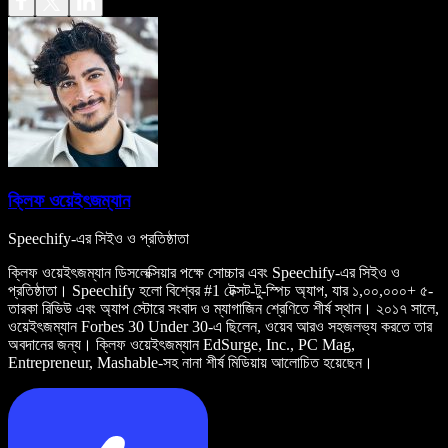
ক্লিফ ওয়েইৎজম্যান
Speechify-এর সিইও ও প্রতিষ্ঠাতা
ক্লিফ ওয়েইৎজম্যান ডিসলেক্সিয়ার পক্ষে সোচ্চার এবং Speechify-এর সিইও ও
প্রতিষ্ঠাতা। Speechify হলো বিশ্বের #1 টেক্সট-টু-স্পিচ অ্যাপ, যার ১,০০,০০০+ ৫-
তারকা রিভিউ এবং অ্যাপ স্টোরে সংবাদ ও ম্যাগাজিন শ্রেণিতে শীর্ষ স্থান। ২০১৭ সালে,
ওয়েইৎজম্যান Forbes 30 Under 30-এ ছিলেন, ওয়েব আরও সহজলভ্য করতে তার
অবদানের জন্য। ক্লিফ ওয়েইৎজম্যান EdSurge, Inc., PC Mag,
Entrepreneur, Mashable-সহ নানা শীর্ষ মিডিয়ায় আলোচিত হয়েছেন।