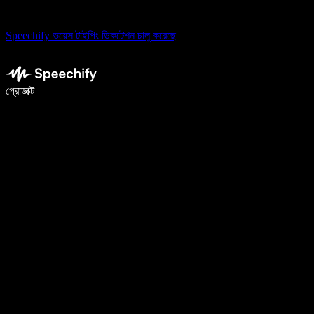
Speechify ভয়েস টাইপিং ডিকটেশন চালু করেছে
ভয়েস টাইপিং দিয়ে ৫ গুণ দ্রুত লিখুন
প্রোডাক্ট
আরও জানুন