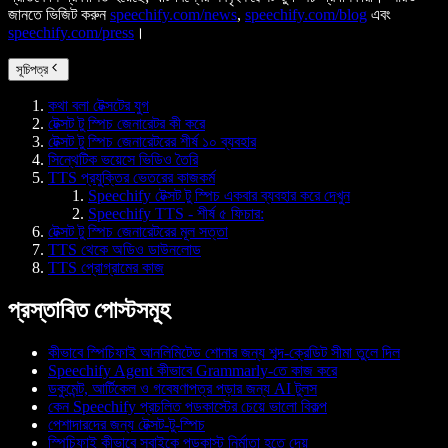
জানতে ভিজিট করুন
speechify.com/news
,
speechify.com/blog
এবং
speechify.com/press
।
সূচিপত্র
কথা বলা টেক্সটের যুগ
টেক্সট টু স্পিচ জেনারেটর কী করে
টেক্সট টু স্পিচ জেনারেটরের শীর্ষ ১০ ব্যবহার
সিন্থেটিক ভয়েসে ভিডিও তৈরি
TTS প্রযুক্তির ভেতরের কাজকর্ম
Speechify টেক্সট টু স্পিচ একবার ব্যবহার করে দেখুন
Speechify TTS - শীর্ষ ৫ ফিচার:
টেক্সট টু স্পিচ জেনারেটরের মূল সত্তা
TTS থেকে অডিও ডাউনলোড
TTS প্রোগ্রামের কাজ
প্রস্তাবিত পোস্টসমূহ
কীভাবে স্পিচিফাই আনলিমিটেড শোনার জন্য শব্দ-ক্রেডিট সীমা তুলে দিল
Speechify Agent কীভাবে Grammarly-তে কাজ করে
ডকুমেন্ট, আর্টিকেল ও গবেষণাপত্র পড়ার জন্য AI টুলস
কেন Speechify প্রচলিত পডকাস্টের চেয়ে ভালো বিকল্প
পেশাদারদের জন্য টেক্সট-টু-স্পিচ
স্পিচিফাই কীভাবে সবাইকে পডকাস্ট নির্মাতা হতে দেয়