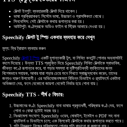
টেক্সট ইনপুট
: ব্যবহারকারী টেক্সট দিয়ে থাকেন।
ভাষা প্রক্রিয়াকরণ
: সিস্টেম ভাষা, উচ্চারণ ও প্রাসঙ্গিকতা বোঝে।
সিনথেসিস
: সেই টেক্সটকে কথায় রূপান্তর করা হয়।
আউটপুট
: কণ্ঠস্বরকে অডিও ফাইল বা স্ট্রিম আকারে দেওয়া হয়।
Speechify টেক্সট টু স্পিচ একবার ব্যবহার করে দেখুন
মূল্য
: ফ্রি ট্রায়াল ব্যবহার করুন
Speechify
টেক্সট টু স্পিচ
একটি যুগান্তকারী টুল, যা লিখিত কনটেন্ট শোনার অভ্যাসটাই
বদলে দিয়েছে। উন্নত TTS প্রযুক্তি দিয়ে Speechify লিখিত টেক্সটকে স্বাভাবিক,
জীবন্ত কণ্ঠে রূপান্তর করে, যা পড়ার সমস্যা বা দৃষ্টিপ্রতিবন্ধী ব্যক্তিদের জন্য
বিশেষভাবে সহায়ক, আবার যারা পড়ার চেয়ে শুনে শিখতে স্বাচ্ছন্দ্যবোধ করেন, তাদের
জন্যও দারুণ উপযোগী। এর অভিযোজনক্ষমতা বিভিন্ন ডিভাইস ও প্ল্যাটফর্মে একটানা
অভিজ্ঞতা দেয়, ফলে যেকোনো জায়গা থেকেই নির্ভার হয়ে শোনা যায়।
Speechify TTS - শীর্ষ ৫ ফিচার:
উচ্চমানের কণ্ঠ
: Speechify নানা ভাষায় প্রকৃতধর্মী, পরিষ্কার কণ্ঠ দেয়, ফলে
শোনা ও বোঝা দুটোই সহজ হয়।
নিঃঝামেলা সংযোগ
: Speechify ওয়েব, মোবাইল, ইমেইল ও PDF সহ নানা
প্ল্যাটফর্ম ও ডিভাইসে চলে; এক ক্লিকেই টেক্সটকে কথায় রূপান্তর করতে পারে।
গতি নিয়ন্ত্রণ
: নিজের সুবিধামতো শোনার গতি বাড়ানো বা কমানো যায়।