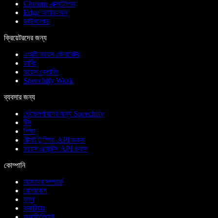
Chrome এক্সটেনশন
Edge অ্যাড-অন
ডাউনলোড
ক্রিয়েটরদের জন্য
এআই ভয়েস জেনারেটর
ডাবিং
ভয়েস ক্লোনিং
Speechify Work
ব্যবসার জন্য
ডেভেলপারদের জন্য Speechify
টিম
শিক্ষা
টেক্সট টু স্পিচ API ডকস
ভয়েস এজেন্টস API ডকস
কোম্পানি
আমাদের সম্পর্কে
যোগাযোগ
ব্লগ
ক্যারিয়ার
অ্যাফিলিয়েট