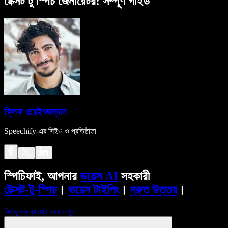
টেক্সট টু স্পিচ জেনারেটর: সম্পূর্ণ গাইড
ক্লিফ ওয়েইৎজম্যান
Speechify-এর সিইও ও প্রতিষ্ঠাতা
স্পিচিফাই, আপনার
ভয়েস AI
সহকারী
টেক্সট-টু-স্পিচ
।
ভয়েস টাইপিং
।
দ্রুত উত্তর
।
বিনামূল্যে ব্যবহার করে দেখুন