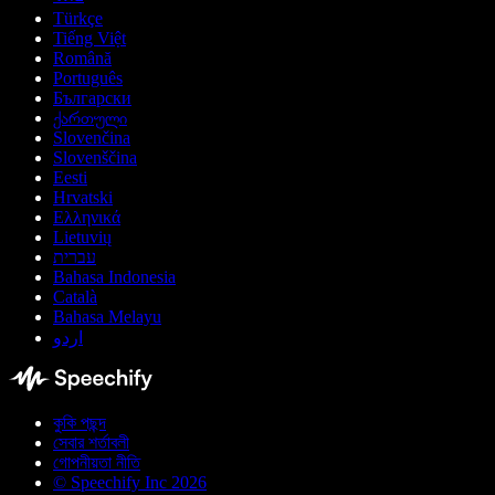
Türkçe
Tiếng Việt
Română
Português
Български
ქართული
Slovenčina
Slovenščina
Eesti
Hrvatski
Ελληνικά
Lietuvių
עברית
Bahasa Indonesia
Català
Bahasa Melayu
اردو
কুকি পছন্দ
সেবার শর্তাবলী
গোপনীয়তা নীতি
© Speechify Inc 2026