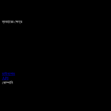
ব্যবহারের ক্ষেত্র
ডাউনলোড
API
কোম্পানি