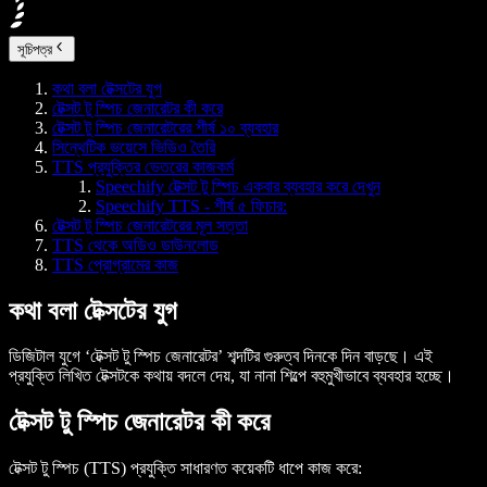
সূচিপত্র
কথা বলা টেক্সটের যুগ
টেক্সট টু স্পিচ জেনারেটর কী করে
টেক্সট টু স্পিচ জেনারেটরের শীর্ষ ১০ ব্যবহার
সিন্থেটিক ভয়েসে ভিডিও তৈরি
TTS প্রযুক্তির ভেতরের কাজকর্ম
Speechify টেক্সট টু স্পিচ একবার ব্যবহার করে দেখুন
Speechify TTS - শীর্ষ ৫ ফিচার:
টেক্সট টু স্পিচ জেনারেটরের মূল সত্তা
TTS থেকে অডিও ডাউনলোড
TTS প্রোগ্রামের কাজ
কথা বলা টেক্সটের যুগ
ডিজিটাল যুগে ‘টেক্সট টু স্পিচ জেনারেটর’ শব্দটির গুরুত্ব দিনকে দিন বাড়ছে। এই
প্রযুক্তি লিখিত টেক্সটকে কথায় বদলে দেয়, যা নানা শিল্পে বহুমুখীভাবে ব্যবহার হচ্ছে।
টেক্সট টু স্পিচ জেনারেটর কী করে
টেক্সট টু স্পিচ (TTS)
প্রযুক্তি সাধারণত কয়েকটি ধাপে কাজ করে: