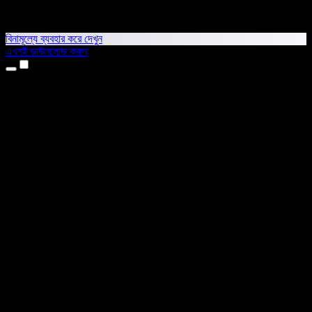
বিনামূল্যে ব্যবহার করে দেখুন
এখনই ডাউনলোড করুন
প্রোডাক্ট
টেক্সট টু স্পিচ
আইফোন ও আইপ্যাড অ্যাপ
অ্যান্ড্রয়েড অ্যাপ
ক্রোম এক্সটেনশন
এজ এক্সটেনশন
ওয়েব অ্যাপ
ম্যাক অ্যাপ
উইন্ডোজ অ্যাপ
এআই ভয়েস জেনারেটর