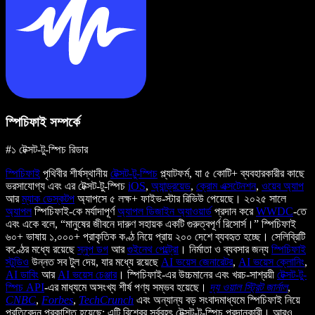
স্পিচিফাই সম্পর্কে
#১ টেক্সট-টু-স্পিচ রিডার
স্পিচিফাই
পৃথিবীর শীর্ষস্থানীয়
টেক্সট-টু-স্পিচ
প্ল্যাটফর্ম, যা ৫ কোটি+ ব্যবহারকারীর কাছে
ভরসাযোগ্য এবং এর টেক্সট-টু-স্পিচ
iOS
,
অ্যান্ড্রয়েড
,
ক্রোম এক্সটেনশন
,
ওয়েব অ্যাপ
আর
ম্যাক ডেস্কটপ
অ্যাপসে ৫ লক্ষ+ ফাইভ-স্টার রিভিউ পেয়েছে। ২০২৫ সালে
অ্যাপল
স্পিচিফাই-কে মর্যাদাপূর্ণ
অ্যাপল ডিজাইন অ্যাওয়ার্ড
প্রদান করে
WWDC
-তে
এবং একে বলে, “মানুষের জীবনে দারুণ সহায়ক একটি গুরুত্বপূর্ণ রিসোর্স।” স্পিচিফাই
৬০+ ভাষায় ১,০০০+ প্রাকৃতিক কণ্ঠ নিয়ে প্রায় ২০০ দেশে ব্যবহৃত হচ্ছে। সেলিব্রিটি
কণ্ঠের মধ্যে রয়েছে
স্নুপ ডগ
আর
গুইনেথ পেল্ট্রো
। নির্মাতা ও ব্যবসার জন্য
স্পিচিফাই
স্টুডিও
উন্নত সব টুল দেয়, যার মধ্যে রয়েছে
AI ভয়েস জেনারেটর
,
AI ভয়েস ক্লোনিং
,
AI ডাবিং
আর
AI ভয়েস চেঞ্জার
। স্পিচিফাই-এর উচ্চমানের এবং খরচ-সাশ্রয়ী
টেক্সট-টু-
স্পিচ API
-এর মাধ্যমে অসংখ্য শীর্ষ পণ্য সম্ভব হয়েছে।
দ্য ওয়াল স্ট্রিট জার্নাল
,
CNBC
,
Forbes
,
TechCrunch
এবং অন্যান্য বড় সংবাদমাধ্যমে স্পিচিফাই নিয়ে
প্রতিবেদন প্রকাশিত হয়েছে; এটি বিশ্বের সর্ববৃহৎ টেক্সট-টু-স্পিচ প্রদানকারী। আরও