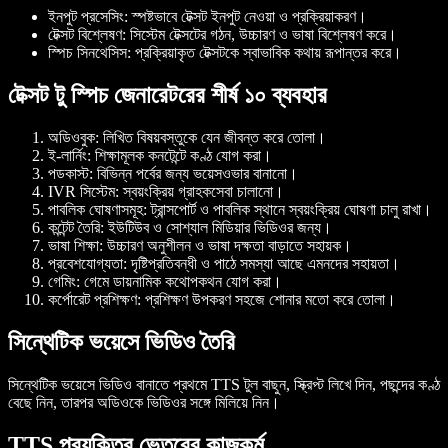
ইনপুট প্রসেসিং
: স্পষ্টভাবে টেক্সট ইনপুট নেওয়া ও প্রক্রিয়াকরণ।
টেক্সট বিশ্লেষণ
: সিস্টেম টেক্সটের গঠন, উচ্চারণ ও ভাষা বিশ্লেষণ করে।
স্পিচ সিনথেসিস
: প্রক্রিয়াকৃত টেক্সটকে স্বাভাবিক কথায় রূপান্তর করে।
টেক্সট টু স্পিচ জেনারেটরের শীর্ষ ১০ ব্যবহার
অডিওবুক
: লিখিত বিষয়বস্তুকে যেন জীবন্ত করে তোলা।
ই-লার্নিং
: শিক্ষামূলক কনটেন্টে কণ্ঠ যোগ করা।
পডকাস্ট
: বিভিন্ন পর্বের জন্য ভয়েসওভার বানানো।
IVR সিস্টেম
: স্বয়ংক্রিয় গ্রাহকসেবা চালানো।
পাবলিক ঘোষণাসমূহ
: ট্রান্সপোর্ট ও পাবলিক স্থানে স্বয়ংক্রিয় ঘোষণা চালু রাখা।
কন্টেন্ট তৈরি
: ইউটিউব ও সোশ্যাল মিডিয়ার ভিডিওর জন্য।
ভাষা শিক্ষা
: উচ্চারণ অনুশীলন ও ভাষা দক্ষতা বাড়াতে সহায়ক।
প্রবেশযোগ্যতা
: দৃষ্টিপ্রতিবন্ধী ও পাঠে সমস্যা আছে এমনদের সহায়তা।
গেমিং
: গেমে ডায়নামিক কথোপকথন যোগ করা।
কর্পোরেট প্রশিক্ষণ
: প্রশিক্ষণ উপকরণ সহজে শোনার মতো করে তোলা।
সিন্থেটিক ভয়েসে ভিডিও তৈরি
সিন্থেটিক ভয়েসে ভিডিও বানাতে প্রথমে TTS টুল বাছুন, স্ক্রিপ্ট লিখে দিন, পছন্দের কণ্ঠ
বেছে নিন, তারপর অডিওকে ভিডিওর সঙ্গে মিলিয়ে নিন।
TTS প্রযুক্তির ভেতরের কাজকর্ম