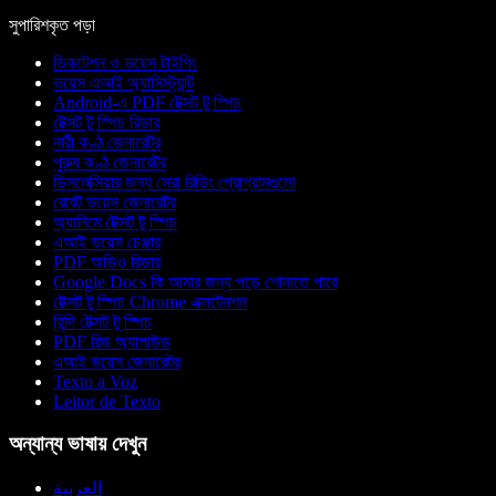
সুপারিশকৃত পড়া
ডিকটেশন ও ভয়েস টাইপিং
ভয়েস এআই অ্যাসিস্ট্যান্ট
Android-এ PDF টেক্সট টু স্পিচ
টেক্সট টু স্পিচ রিডার
নারী কণ্ঠ জেনারেটর
পুরুষ কণ্ঠ জেনারেটর
ডিসলেক্সিয়ার জন্য সেরা রিডিং প্রোগ্রামগুলো
রোবট ভয়েস জেনারেটর
অ্যানিমে টেক্সট টু স্পিচ
এআই ভয়েস চেঞ্জার
PDF অডিও রিডার
Google Docs কি আমার জন্য পড়ে শোনাতে পারে
টেক্সট টু স্পিচ Chrome এক্সটেনশন
হিন্দি টেক্সট টু স্পিচ
PDF রিড অ্যালাউড
এআই ভয়েস জেনারেটর
Texto a Voz
Leitor de Texto
অন্যান্য ভাষায় দেখুন
العربية