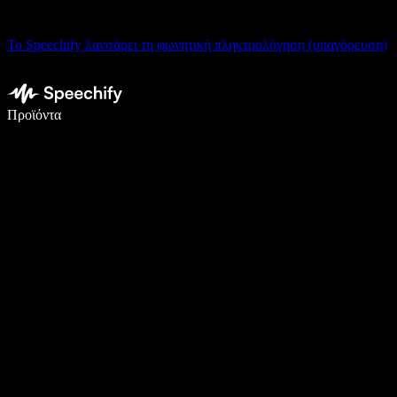
Το Speechify λανσάρει τη φωνητική πληκτρολόγηση (υπαγόρευση)
Γράψτε 5× πιο γρήγορα με φωνητική πληκτρολόγηση
Προϊόντα
Μάθετε περισσότερα