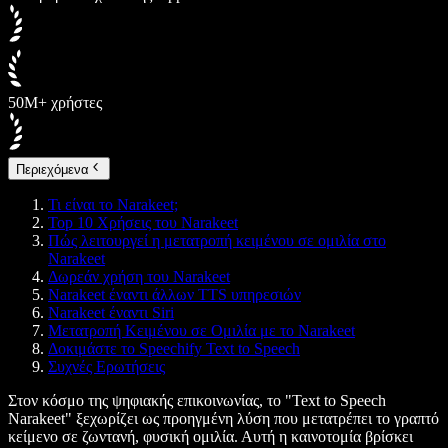
50M+ χρήστες
Περιεχόμενα
Τι είναι το Narakeet;
Top 10 Χρήσεις του Narakeet
Πώς λειτουργεί η μετατροπή κειμένου σε ομιλία στο
Narakeet
Δωρεάν χρήση του Narakeet
Narakeet έναντι άλλων TTS υπηρεσιών
Narakeet έναντι Siri
Μετατροπή Κειμένου σε Ομιλία με το Narakeet
Δοκιμάστε το Speechify Text to Speech
Συχνές Ερωτήσεις
Στον κόσμο της ψηφιακής επικοινωνίας, το "Text to Speech
Narakeet" ξεχωρίζει ως προηγμένη λύση που μετατρέπει το γραπτό
κείμενο σε ζωντανή, φυσική ομιλία. Αυτή η καινοτομία βρίσκει