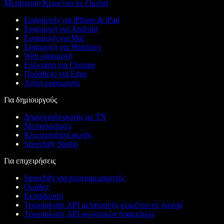
Μετατροπή Κειμένου σε Ομιλία
Εφαρμογές για iPhone & iPad
Εφαρμογή για Android
Εφαρμογή για Mac
Εφαρμογή για Windows
Web εφαρμογή
Επέκταση για Chrome
Πρόσθετο για Edge
Λήψη εφαρμογής
Για δημιουργούς
Δημιουργία φωνής με ΤΝ
Μεταγλώττιση
Κλωνοποίηση φωνής
Speechify Studio
Για επιχειρήσεις
Speechify για προγραμματιστές
Ομάδες
Εκπαίδευση
Τεκμηρίωση API μετατροπής κειμένου σε ομιλία
Τεκμηρίωση API φωνητικών πρακτόρων