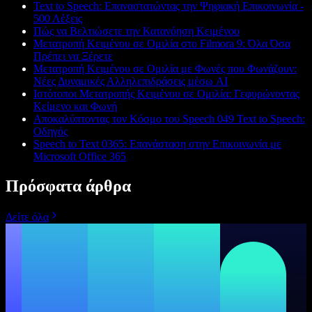
Text to Speech: Επαναστατώντας την Ψηφιακή Επικοινωνία -
500 Λέξεις
Πώς να Βελτιώσετε την Κατανόηση Κειμένου
Μετατροπή Κειμένου σε Ομιλία στο Filmora 9: Όλα Όσα
Πρέπει να Ξέρετε
Μετατροπή Κειμένου σε Ομιλία με Φωνές που Φωνάζουν:
Νέες Δυναμικές Αλληλεπιδράσεις μέσω AI
Ιστότοποι Μετατροπής Κειμένου σε Ομιλία: Γεφυρώνοντας
Κείμενο και Φωνή
Αποκαλύπτοντας τον Κόσμο του Speech 049 Text to Speech:
Οδηγός
Speech to Text 0365: Επανάσταση στην Επικοινωνία με
Microsoft Office 365
Πρόσφατα άρθρα
Δείτε όλα