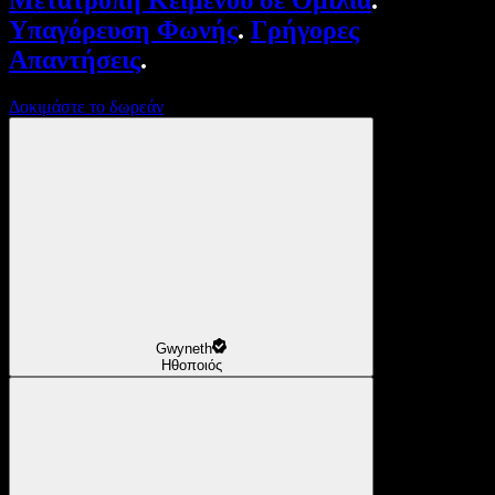
Μετατροπή Κειμένου σε Ομιλία
.
Υπαγόρευση Φωνής
.
Γρήγορες
Απαντήσεις
.
Δοκιμάστε το δωρεάν
Gwyneth
Ηθοποιός