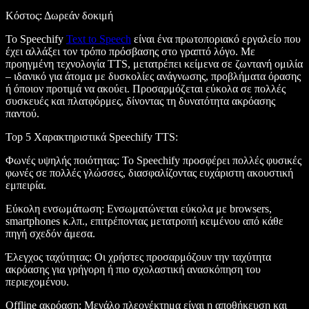
Κόστος
: Δωρεάν δοκιμή
Το Speechify
Text to Speech
είναι ένα πρωτοποριακό εργαλείο που
έχει αλλάξει τον τρόπο πρόσβασης στο γραπτό λόγο. Με
προηγμένη τεχνολογία TTS, μετατρέπει κείμενα σε ζωντανή ομιλία
– ιδανικό για άτομα με δυσκολίες ανάγνωσης, προβλήματα όρασης
ή όποιον προτιμά να ακούει. Προσαρμόζεται εύκολα σε πολλές
συσκευές και πλατφόρμες, δίνοντας τη δυνατότητα ακρόασης
παντού.
Top 5 Χαρακτηριστικά Speechify TTS
:
Φωνές υψηλής ποιότητας
: Το Speechify προσφέρει πολλές φυσικές
φωνές σε πολλές γλώσσες, διασφαλίζοντας ευχάριστη ακουστική
εμπειρία.
Εύκολη ενσωμάτωση
: Ενσωματώνεται εύκολα με browsers,
smartphones κ.λπ., επιτρέποντας μετατροπή κειμένου από κάθε
πηγή σχεδόν άμεσα.
Έλεγχος ταχύτητας
: Οι χρήστες προσαρμόζουν την ταχύτητα
ακρόασης για γρήγορη ή πιο σχολαστική ανασκόπηση του
περιεχομένου.
Offline ακρόαση
: Μεγάλο πλεονέκτημα είναι η αποθήκευση και