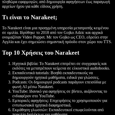
πληθώρα εφαρμογών, από δημιουργία αφηγήσεων έως παραγωγή
αρχείων ήχου για κάθε είδους χρήση.
Τι είναι το Narakeet;
Το Narakeet
είναι μια προηγμένη υπηρεσία μετατροπής κειμένου
σε ομιλία. Ιδρύθηκε το 2018 από τον Gojko Adzic και αρχικά
ονομαζόταν Video Puppet. Με τον Gojko ως CEO, εδρεύει στην
Αγγλία και έχει σημειώσει σημαντική πρόοδο στον χώρο του TTS.
Top 10 Χρήσεις του Narakeet
Ηχητικά βιβλία
: Το Narakeet επιτρέπει σε συγγραφείς και
εκδότες να μετατρέπουν κείμενα σε ελκυστικά audiobooks.
Εκπαιδευτικά tutorials
: Βοηθά εκπαιδευτικούς να
δημιουργούν ηχητικά μαθήματα, ειδικά για γλώσσες.
Podcasts
: Οι δημιουργοί podcasts παράγουν επεισόδια με
φωνή AI μέσω Narakeet.
YouTube
: Ιδανικό για αφηγήσεις σε βίντεο, αυξάνοντας το
ενδιαφέρον στο YouTube.
Εμπορικές αφηγήσεις
: Επιχειρήσεις το χρησιμοποιούν για
εντυπωσιακά ηχητικά διαφημιστικά.
Εκμάθηση γλωσσών
: Εκπαιδευτικοί επωφελούνται από
ποικιλία διαλέκτων για μαθήματα.