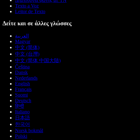
Δημιουργία φωνής με ΤΝ
Texto a Voz
Leitor de Texto
Δείτε και σε άλλες γλώσσες
العربية
Magyar
中文 (简体)
中文 (台灣)
中文 (简体 中国大陆)
Čeština
Dansk
Nederlands
English
Français
Suomi
Deutsch
हिन्दी
Italiano
日本語
한국어
Norsk bokmål
Polski