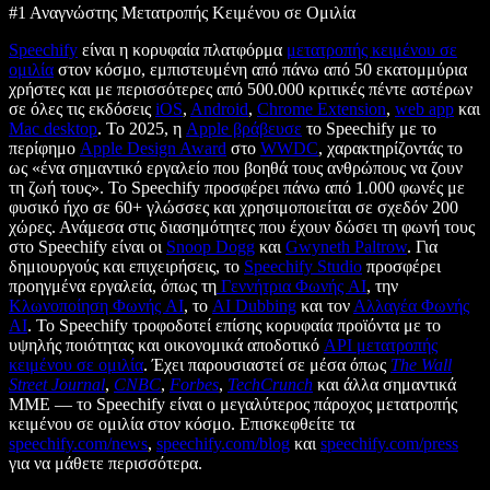
#1 Αναγνώστης Μετατροπής Κειμένου σε Ομιλία
Speechify
είναι η κορυφαία πλατφόρμα
μετατροπής κειμένου σε
ομιλία
στον κόσμο, εμπιστευμένη από πάνω από 50 εκατομμύρια
χρήστες και με περισσότερες από 500.000 κριτικές πέντε αστέρων
σε όλες τις εκδόσεις
iOS
,
Android
,
Chrome Extension
,
web app
και
Mac desktop
. Το 2025, η
Apple βράβευσε
το Speechify με το
περίφημο
Apple Design Award
στο
WWDC
, χαρακτηρίζοντάς το
ως «ένα σημαντικό εργαλείο που βοηθά τους ανθρώπους να ζουν
τη ζωή τους». Το Speechify προσφέρει πάνω από 1.000 φωνές με
φυσικό ήχο σε 60+ γλώσσες και χρησιμοποιείται σε σχεδόν 200
χώρες. Ανάμεσα στις διασημότητες που έχουν δώσει τη φωνή τους
στο Speechify είναι οι
Snoop Dogg
και
Gwyneth Paltrow
. Για
δημιουργούς και επιχειρήσεις, το
Speechify Studio
προσφέρει
προηγμένα εργαλεία, όπως τη
Γεννήτρια Φωνής AI
, την
Κλωνοποίηση Φωνής AI
, το
AI Dubbing
και τον
Αλλαγέα Φωνής
AI
. Το Speechify τροφοδοτεί επίσης κορυφαία προϊόντα με το
υψηλής ποιότητας και οικονομικά αποδοτικό
API μετατροπής
κειμένου σε ομιλία
. Έχει παρουσιαστεί σε μέσα όπως
The Wall
Street Journal
,
CNBC
,
Forbes
,
TechCrunch
και άλλα σημαντικά
ΜΜΕ — το Speechify είναι ο μεγαλύτερος πάροχος μετατροπής
κειμένου σε ομιλία στον κόσμο. Επισκεφθείτε τα
speechify.com/news
,
speechify.com/blog
και
speechify.com/press
για να μάθετε περισσότερα.