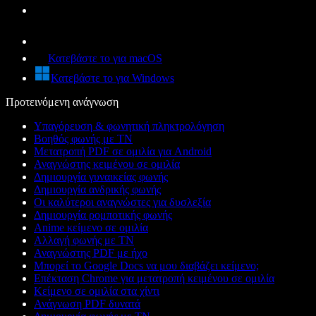
Κατεβάστε το για macOS
Κατεβάστε το για Windows
Προτεινόμενη ανάγνωση
Υπαγόρευση & φωνητική πληκτρολόγηση
Βοηθός φωνής με ΤΝ
Μετατροπή PDF σε ομιλία για Android
Αναγνώστης κειμένου σε ομιλία
Δημιουργία γυναικείας φωνής
Δημιουργία ανδρικής φωνής
Οι καλύτεροι αναγνώστες για δυσλεξία
Δημιουργία ρομποτικής φωνής
Anime κείμενο σε ομιλία
Αλλαγή φωνής με ΤΝ
Αναγνώστης PDF με ήχο
Μπορεί το Google Docs να μου διαβάζει κείμενο;
Επέκταση Chrome για μετατροπή κειμένου σε ομιλία
Κείμενο σε ομιλία στα χίντι
Ανάγνωση PDF δυνατά