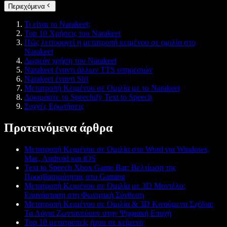
Περιεχόμενα
Τι είναι το Narakeet;
Top 10 Χρήσεις του Narakeet
Πώς λειτουργεί η μετατροπή κειμένου σε ομιλία στο
Narakeet
Δωρεάν χρήση του Narakeet
Narakeet έναντι άλλων TTS υπηρεσιών
Narakeet έναντι Siri
Μετατροπή Κειμένου σε Ομιλία με το Narakeet
Δοκιμάστε το Speechify Text to Speech
Συχνές Ερωτήσεις
Προτεινόμενα άρθρα
Μετατροπή Κειμένου σε Ομιλία στο Word για Windows,
Mac, Android και iOS
Text to Speech Xbox Game Bar: Βελτίωση της
Προσβασιμότητας στο Gaming
Μετατροπή Κειμένου σε Ομιλία με 3D Μοντέλο:
Επανάσταση στη Φωνητική Σύνθεση
Μετατροπή Κειμένου σε Ομιλία & 3D Κινούμενα Σχέδια:
Τα Λόγια Ζωντανεύουν στην Ψηφιακή Εποχή
Top 10 μετατροπείς ήχου σε κείμενο