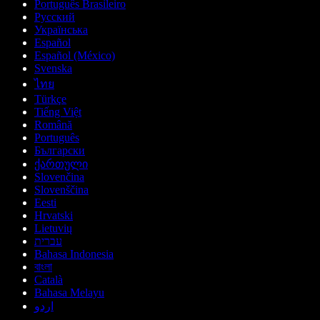
Português Brasileiro
Русский
Українська
Español
Español (México)
Svenska
ไทย
Türkçe
Tiếng Việt
Română
Português
Български
ქართული
Slovenčina
Slovenščina
Eesti
Hrvatski
Lietuvių
עברית
Bahasa Indonesia
বাংলা
Català
Bahasa Melayu
اردو