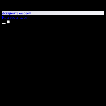
Δοκιμάστε δωρεάν
Κατεβάστε τώρα
Προϊόντα
Κείμενο σε Ομιλία
Εφαρμογές για iPhone & iPad
Εφαρμογή για Android
Επέκταση για Chrome
Επέκταση για Edge
Web εφαρμογή
Εφαρμογή για Mac
Εφαρμογή για Windows