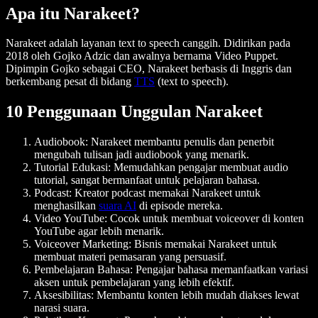
Apa itu Narakeet?
Narakeet
adalah layanan text to speech canggih. Didirikan pada
2018 oleh Gojko Adzic dan awalnya bernama Video Puppet.
Dipimpin Gojko sebagai CEO, Narakeet berbasis di Inggris dan
berkembang pesat di bidang
TTS
(text to speech).
10 Penggunaan Unggulan Narakeet
Audiobook
: Narakeet membantu penulis dan penerbit
mengubah tulisan jadi audiobook yang menarik.
Tutorial Edukasi
: Memudahkan pengajar membuat audio
tutorial, sangat bermanfaat untuk pelajaran bahasa.
Podcast
: Kreator podcast memakai Narakeet untuk
menghasilkan
suara AI
di episode mereka.
Video YouTube
: Cocok untuk membuat voiceover di konten
YouTube agar lebih menarik.
Voiceover Marketing
: Bisnis memakai Narakeet untuk
membuat materi pemasaran yang persuasif.
Pembelajaran Bahasa
: Pengajar bahasa memanfaatkan variasi
aksen untuk pembelajaran yang lebih efektif.
Aksesibilitas
: Membantu konten lebih mudah diakses lewat
narasi suara.