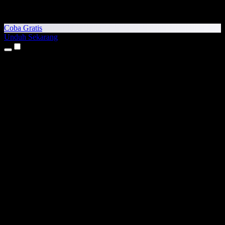
Coba Gratis
Unduh Sekarang
Produk
Teks ke Suara
Aplikasi iPhone & iPad
Aplikasi Android
Ekstensi Chrome
Ekstensi Edge
Aplikasi Web
Aplikasi Mac
Aplikasi Windows