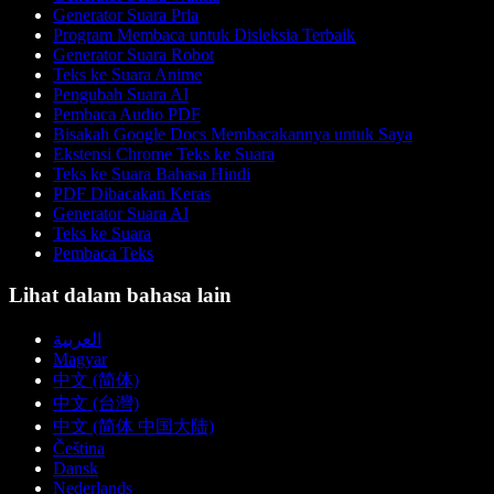
Generator Suara Pria
Program Membaca untuk Disleksia Terbaik
Generator Suara Robot
Teks ke Suara Anime
Pengubah Suara AI
Pembaca Audio PDF
Bisakah Google Docs Membacakannya untuk Saya
Ekstensi Chrome Teks ke Suara
Teks ke Suara Bahasa Hindi
PDF Dibacakan Keras
Generator Suara AI
Teks ke Suara
Pembaca Teks
Lihat dalam bahasa lain
العربية
Magyar
中文 (简体)
中文 (台灣)
中文 (简体 中国大陆)
Čeština
Dansk
Nederlands