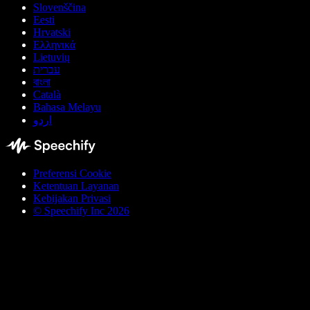
Slovenščina
Eesti
Hrvatski
Ελληνικά
Lietuvių
עברית
বাংলা
Català
Bahasa Melayu
اردو
Preferensi Cookie
Ketentuan Layanan
Kebijakan Privasi
© Speechify Inc 2026