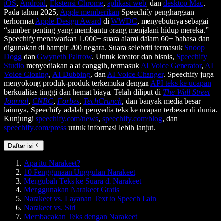
iOS
,
Android
,
Ekstensi Chrome
,
aplikasi web
, dan
desktop Mac
.
Pada tahun 2025,
Apple memberikan
Speechify penghargaan
terhormat
Apple Design Award
di
WWDC
, menyebutnya sebagai
“sumber penting yang membantu orang menjalani hidup mereka.”
Speechify menawarkan 1.000+ suara alami dalam 60+ bahasa dan
digunakan di hampir 200 negara. Suara selebriti termasuk
Snoop
Dogg
dan
Gwyneth Paltrow
. Untuk kreator dan bisnis,
Speechify
Studio
menyediakan alat canggih, termasuk
AI Voice Generator
,
AI
Voice Cloning
,
AI Dubbing
, dan
AI Voice Changer
. Speechify juga
menyokong produk-produk terkemuka dengan
API teks ke ucapan
berkualitas tinggi dan hemat biaya. Telah diliput di
The Wall Street
Journal
,
CNBC
,
Forbes
,
TechCrunch
, dan banyak media besar
lainnya, Speechify adalah penyedia teks ke ucapan terbesar di dunia.
Kunjungi
speechify.com/news
,
speechify.com/blog
, dan
speechify.com/press
untuk informasi lebih lanjut.
Daftar isi
Apa itu Narakeet?
10 Penggunaan Unggulan Narakeet
Mengubah Teks ke Suara di Narakeet
Menggunakan Narakeet Gratis
Narakeet vs. Layanan Text to Speech Lain
Narakeet vs. Siri
Membacakan Teks dengan Narakeet