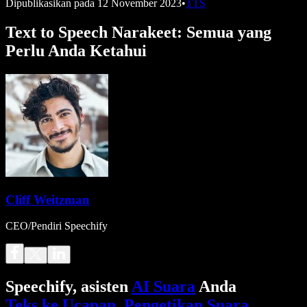
Dipublikasikan pada
12 November 2023
•
TTS
Text to Speech Narakeet: Semua yang
Perlu Anda Ketahui
Cliff Weitzman
CEO/Pendiri Speechify
Speechify, asisten
AI Suara
Anda
Teks ke Ucapan
.
Pengetikan Suara
.