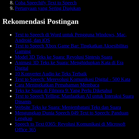
Coba Speechify Text to Speech
Pertanyaan yang Sering Diajukan
Rekomendasi Postingan
Text to Speech di Word untuk Pengguna Windows, Mac,
Android, dan iOS
Text to Speech Xbox Game Bar: Tingkatkan Aksesibilitas
Gaming
Model 3D Teks ke Suara: Revolusi Sintesis Suara
Animasi 3D Teks ke Suara: Menghidupkan Kata di Era
Digital
10 Konverter Audio ke Teks Terbaik
Text to Speech: Merevolusi Komunikasi Digital - 500 Kata
Cara Meningkatkan Pemahaman Membaca
Teks ke Suara di Filmora 9: Yang Perlu Diketahui
Text to Speech Yelling: Manfaatkan AI untuk Interaksi Suara
Dinamis
Website Teks ke Suara: Menjembatani Teks dan Suara
Mengungkap Dunia Speech 049 Text to Speech: Panduan
Lengkap
Speech to Text 0365: Revolusi Komunikasi di Microsoft
Office 365