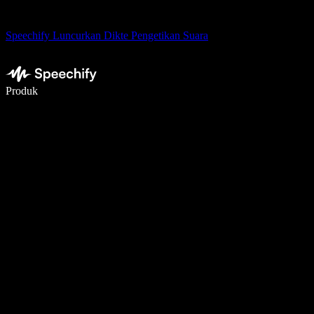
Speechify Luncurkan Dikte Pengetikan Suara
Menulis 5× lebih cepat dengan dikte suara
Produk
Pelajari lebih lanjut