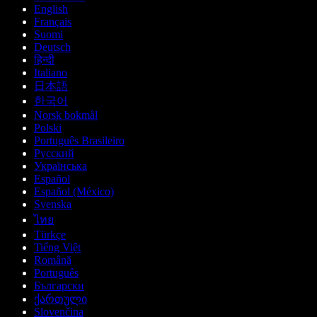
English
Français
Suomi
Deutsch
हिन्दी
Italiano
日本語
한국어
Norsk bokmål
Polski
Português Brasileiro
Русский
Українська
Español
Español (México)
Svenska
ไทย
Türkçe
Tiếng Việt
Română
Português
Български
ქართული
Slovenčina