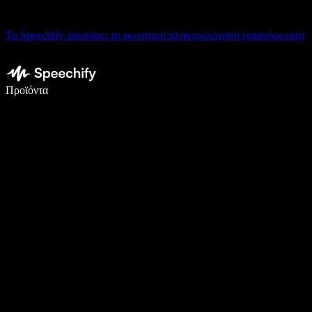
Το Speechify λανσάρει τη φωνητική πληκτρολόγηση (υπαγόρευση)
Γράψτε 5× πιο γρήγορα με φωνητική πληκτρολόγηση
Προϊόντα
Μάθετε περισσότερα