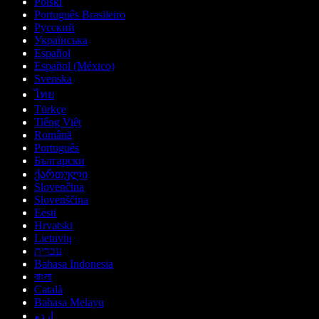
Polski
Português Brasileiro
Русский
Українська
Español
Español (México)
Svenska
ไทย
Türkçe
Tiếng Việt
Română
Português
Български
ქართული
Slovenčina
Slovenščina
Eesti
Hrvatski
Lietuvių
עברית
Bahasa Indonesia
বাংলা
Català
Bahasa Melayu
اردو