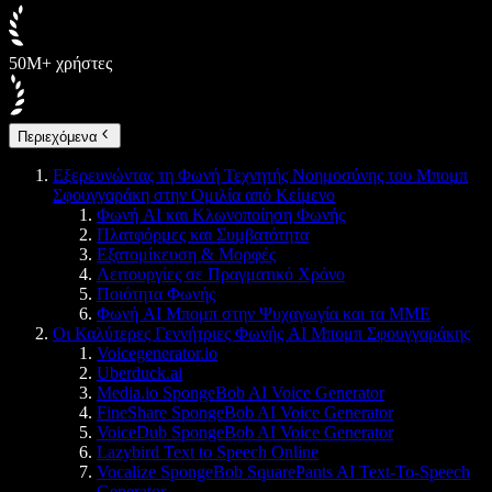
50M+ χρήστες
Περιεχόμενα
Εξερευνώντας τη Φωνή Τεχνητής Νοημοσύνης του Μπομπ
Σφουγγαράκη στην Ομιλία από Κείμενο
Φωνή AI και Κλωνοποίηση Φωνής
Πλατφόρμες και Συμβατότητα
Εξατομίκευση & Μορφές
Λειτουργίες σε Πραγματικό Χρόνο
Ποιότητα Φωνής
Φωνή AI Μπομπ στην Ψυχαγωγία και τα ΜΜΕ
Οι Καλύτερες Γεννήτριες Φωνής AI Μπομπ Σφουγγαράκης
Voicegenerator.io
Uberduck.ai
Media.io SpongeBob AI Voice Generator
FineShare SpongeBob AI Voice Generator
VoiceDub SpongeBob AI Voice Generator
Lazybird Text to Speech Online
Vocalize SpongeBob SquarePants AI Text-To-Speech
Generator