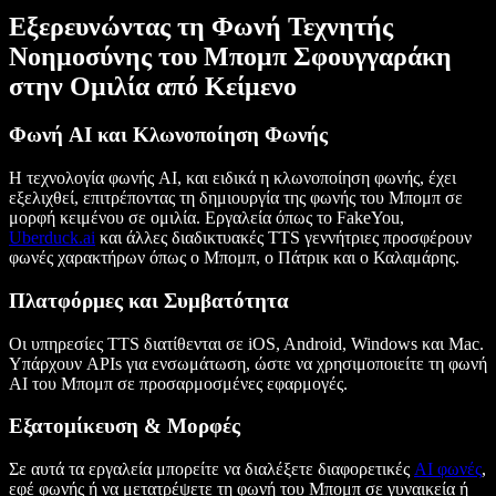
Εξερευνώντας τη Φωνή Τεχνητής
Νοημοσύνης του Μπομπ Σφουγγαράκη
στην Ομιλία από Κείμενο
Φωνή AI και Κλωνοποίηση Φωνής
Η τεχνολογία φωνής AI, και ειδικά η κλωνοποίηση φωνής, έχει
εξελιχθεί, επιτρέποντας τη δημιουργία της φωνής του Μπομπ σε
μορφή κειμένου σε ομιλία. Εργαλεία όπως το FakeYou,
Uberduck.ai
και άλλες διαδικτυακές TTS γεννήτριες προσφέρουν
φωνές χαρακτήρων όπως ο Μπομπ, ο Πάτρικ και ο Καλαμάρης.
Πλατφόρμες και Συμβατότητα
Οι υπηρεσίες TTS διατίθενται σε iOS, Android, Windows και Mac.
Υπάρχουν APIs για ενσωμάτωση, ώστε να χρησιμοποιείτε τη φωνή
AI του Μπομπ σε προσαρμοσμένες εφαρμογές.
Εξατομίκευση & Μορφές
Σε αυτά τα εργαλεία μπορείτε να διαλέξετε διαφορετικές
AI φωνές
,
εφέ φωνής ή να μετατρέψετε τη φωνή του Μπομπ σε γυναικεία ή