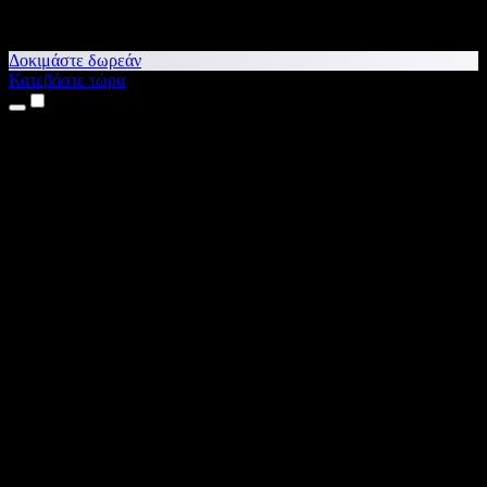
Δοκιμάστε δωρεάν
Κατεβάστε τώρα
Προϊόντα
Κείμενο σε Ομιλία
Εφαρμογές για iPhone & iPad
Εφαρμογή για Android
Επέκταση για Chrome
Επέκταση για Edge
Web εφαρμογή
Εφαρμογή για Mac
Εφαρμογή για Windows