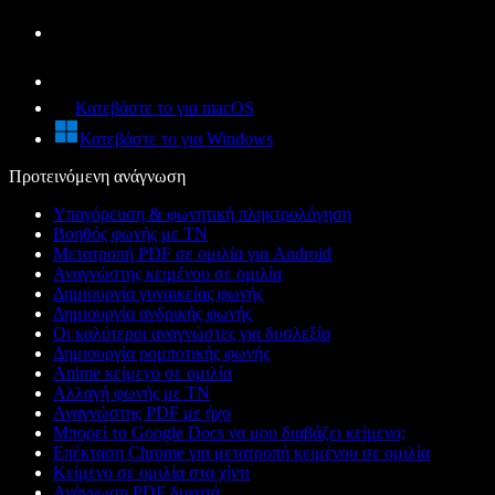
Κατεβάστε το για macOS
Κατεβάστε το για Windows
Προτεινόμενη ανάγνωση
Υπαγόρευση & φωνητική πληκτρολόγηση
Βοηθός φωνής με ΤΝ
Μετατροπή PDF σε ομιλία για Android
Αναγνώστης κειμένου σε ομιλία
Δημιουργία γυναικείας φωνής
Δημιουργία ανδρικής φωνής
Οι καλύτεροι αναγνώστες για δυσλεξία
Δημιουργία ρομποτικής φωνής
Anime κείμενο σε ομιλία
Αλλαγή φωνής με ΤΝ
Αναγνώστης PDF με ήχο
Μπορεί το Google Docs να μου διαβάζει κείμενο;
Επέκταση Chrome για μετατροπή κειμένου σε ομιλία
Κείμενο σε ομιλία στα χίντι
Ανάγνωση PDF δυνατά