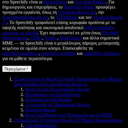
στο Speechify είναι οι
Snoop Dogg
και
Gwyneth Paltrow
. Για
δημιουργούς και επιχειρήσεις, το
Speechify Studio
προσφέρει
προηγμένα εργαλεία, όπως τη
Γεννήτρια Φωνής AI
, την
Κλωνοποίηση Φωνής AI
, το
AI Dubbing
και τον
Αλλαγέα Φωνής
AI
. Το Speechify τροφοδοτεί επίσης κορυφαία προϊόντα με το
υψηλής ποιότητας και οικονομικά αποδοτικό
API μετατροπής
κειμένου σε ομιλία
. Έχει παρουσιαστεί σε μέσα όπως
The Wall
Street Journal
,
CNBC
,
Forbes
,
TechCrunch
και άλλα σημαντικά
ΜΜΕ — το Speechify είναι ο μεγαλύτερος πάροχος μετατροπής
κειμένου σε ομιλία στον κόσμο. Επισκεφθείτε τα
speechify.com/news
,
speechify.com/blog
και
speechify.com/press
για να μάθετε περισσότερα.
Περιεχόμενα
Εξερευνώντας τη Φωνή Τεχνητής Νοημοσύνης του Μπομπ
Σφουγγαράκη στην Ομιλία από Κείμενο
Φωνή AI και Κλωνοποίηση Φωνής
Πλατφόρμες και Συμβατότητα
Εξατομίκευση & Μορφές
Λειτουργίες σε Πραγματικό Χρόνο
Ποιότητα Φωνής
Φωνή AI Μπομπ στην Ψυχαγωγία και τα ΜΜΕ
Οι Καλύτερες Γεννήτριες Φωνής AI Μπομπ Σφουγγαράκης
Voicegenerator.io