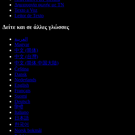
Δημιουργία φωνής με ΤΝ
Texto a Voz
Leitor de Texto
Δείτε και σε άλλες γλώσσες
العربية
Magyar
中文 (简体)
中文 (台灣)
中文 (简体 中国大陆)
Čeština
Dansk
Nederlands
English
Français
Suomi
Deutsch
हिन्दी
Italiano
日本語
한국어
Norsk bokmål