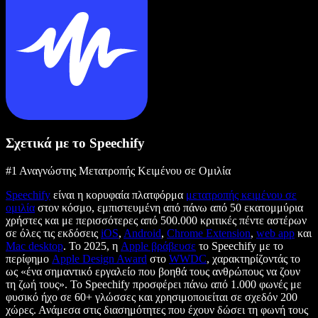
Σχετικά με το Speechify
#1 Αναγνώστης Μετατροπής Κειμένου σε Ομιλία
Speechify
είναι η κορυφαία πλατφόρμα
μετατροπής κειμένου σε
ομιλία
στον κόσμο, εμπιστευμένη από πάνω από 50 εκατομμύρια
χρήστες και με περισσότερες από 500.000 κριτικές πέντε αστέρων
σε όλες τις εκδόσεις
iOS
,
Android
,
Chrome Extension
,
web app
και
Mac desktop
. Το 2025, η
Apple βράβευσε
το Speechify με το
περίφημο
Apple Design Award
στο
WWDC
, χαρακτηρίζοντάς το
ως «ένα σημαντικό εργαλείο που βοηθά τους ανθρώπους να ζουν
τη ζωή τους». Το Speechify προσφέρει πάνω από 1.000 φωνές με
φυσικό ήχο σε 60+ γλώσσες και χρησιμοποιείται σε σχεδόν 200
χώρες. Ανάμεσα στις διασημότητες που έχουν δώσει τη φωνή τους