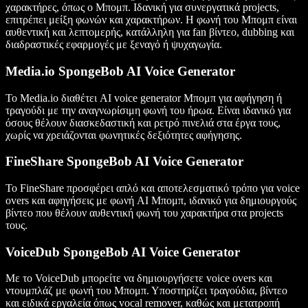
χαρακτήρες, όπως ο Μπομπ. Ιδανική για συνεργατικά projects,
επιτρέπει μείξη φωνών και χαρακτήρων. Η φωνή του Μπομπ είναι
αυθεντική και λεπτομερής, κατάλληλη για fan βίντεο, dubbing και
διαδραστικές εφαρμογές με ξεναγό ή ψυχαγωγία.
Media.io SpongeBob AI Voice Generator
Το Media.io διαθέτει AI voice generator Μπομπ για αφήγηση ή
τραγούδι με την αναγνωρίσιμη φωνή του ήρωα. Είναι ιδανικό για
όσους θέλουν διασκεδαστική και ρετρό πινελιά στα έργα τους,
χωρίς να χρειάζονται φωνητικές δεξιότητες αφήγησης.
FineShare SpongeBob AI Voice Generator
Το FineShare προσφέρει απλό και αποτελεσματικό τρόπο για voice
overs και αφηγήσεις με φωνή AI Μπομπ, ιδανικό για δημιουργούς
βίντεο που θέλουν αυθεντική φωνή του χαρακτήρα στα projects
τους.
VoiceDub SpongeBob AI Voice Generator
Με το VoiceDub μπορείτε να δημιουργήσετε voice overs και
ντουμπλάζ με φωνή του Μπομπ. Υποστηρίζει τραγούδια, βίντεο
και ειδικά εργαλεία όπως vocal remover, καθώς και μετατροπή