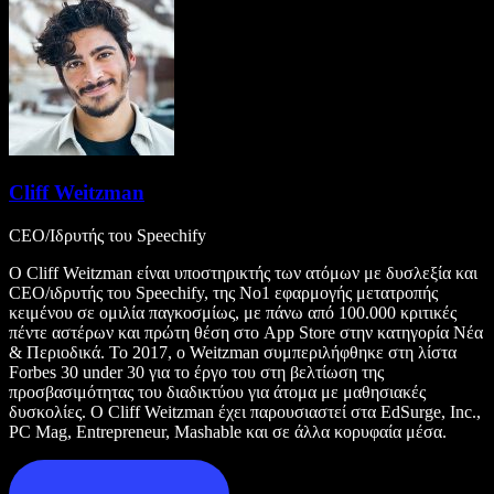
Cliff Weitzman
CEO/Ιδρυτής του Speechify
Ο Cliff Weitzman είναι υποστηρικτής των ατόμων με δυσλεξία και
CEO/ιδρυτής του Speechify, της Νο1 εφαρμογής μετατροπής
κειμένου σε ομιλία παγκοσμίως, με πάνω από 100.000 κριτικές
πέντε αστέρων και πρώτη θέση στο App Store στην κατηγορία Νέα
& Περιοδικά. Το 2017, ο Weitzman συμπεριλήφθηκε στη λίστα
Forbes 30 under 30 για το έργο του στη βελτίωση της
προσβασιμότητας του διαδικτύου για άτομα με μαθησιακές
δυσκολίες. Ο Cliff Weitzman έχει παρουσιαστεί στα EdSurge, Inc.,
PC Mag, Entrepreneur, Mashable και σε άλλα κορυφαία μέσα.