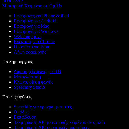
Δείτε όλα
Μετατροπή Κειμένου σε Ομιλία
Εφαρμογές για iPhone & iPad
Εφαρμογή για Android
Εφαρμογή για Mac
Εφαρμογή για Windows
Web εφαρμογή
Επέκταση για Chrome
Πρόσθετο για Edge
Λήψη εφαρμογής
Για δημιουργούς
Δημιουργία φωνής με ΤΝ
Μεταγλώττιση
Κλωνοποίηση φωνής
Speechify Studio
Για επιχειρήσεις
Speechify για προγραμματιστές
Ομάδες
Εκπαίδευση
Τεκμηρίωση API μετατροπής κειμένου σε ομιλία
Τεκμηρίωση API φωνητικών πρακτόρων