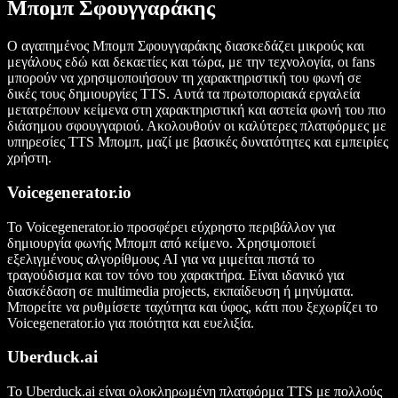
Μπομπ Σφουγγαράκης
Ο αγαπημένος Μπομπ Σφουγγαράκης διασκεδάζει μικρούς και
μεγάλους εδώ και δεκαετίες και τώρα, με την τεχνολογία, οι fans
μπορούν να χρησιμοποιήσουν τη χαρακτηριστική του φωνή σε
δικές τους δημιουργίες TTS. Αυτά τα πρωτοποριακά εργαλεία
μετατρέπουν κείμενα στη χαρακτηριστική και αστεία φωνή του πιο
διάσημου σφουγγαριού. Ακολουθούν οι καλύτερες πλατφόρμες με
υπηρεσίες TTS Μπομπ, μαζί με βασικές δυνατότητες και εμπειρίες
χρήστη.
Voicegenerator.io
Το Voicegenerator.io προσφέρει εύχρηστο περιβάλλον για
δημιουργία φωνής Μπομπ από κείμενο. Χρησιμοποιεί
εξελιγμένους αλγορίθμους AI για να μιμείται πιστά το
τραγούδισμα και τον τόνο του χαρακτήρα. Είναι ιδανικό για
διασκέδαση σε multimedia projects, εκπαίδευση ή μηνύματα.
Μπορείτε να ρυθμίσετε ταχύτητα και ύφος, κάτι που ξεχωρίζει το
Voicegenerator.io για ποιότητα και ευελιξία.
Uberduck.ai
Το Uberduck.ai είναι ολοκληρωμένη πλατφόρμα TTS με πολλούς