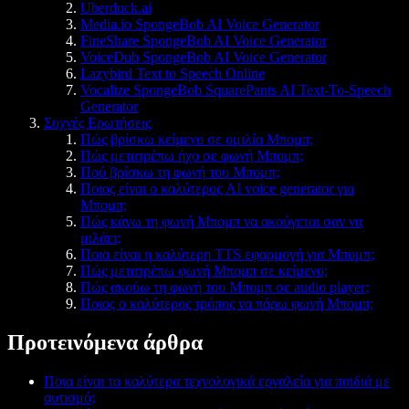
Uberduck.ai
Media.io SpongeBob AI Voice Generator
FineShare SpongeBob AI Voice Generator
VoiceDub SpongeBob AI Voice Generator
Lazybird Text to Speech Online
Vocalize SpongeBob SquarePants AI Text-To-Speech
Generator
Συχνές Ερωτήσεις
Πώς βρίσκω κείμενο σε ομιλία Μπομπ;
Πώς μετατρέπω ήχο σε φωνή Μπομπ;
Πού βρίσκω τη φωνή του Μπομπ;
Ποιος είναι ο καλύτερος AI voice generator για
Μπομπ;
Πώς κάνω τη φωνή Μπομπ να ακούγεται σαν να
μιλάει;
Ποια είναι η καλύτερη TTS εφαρμογή για Μπομπ;
Πώς μετατρέπω φωνή Μπομπ σε κείμενο;
Πώς ακούω τη φωνή του Μπομπ σε audio player;
Ποιος ο καλύτερος τρόπος να πάρω φωνή Μπομπ;
Προτεινόμενα άρθρα
Ποια είναι τα καλύτερα τεχνολογικά εργαλεία για παιδιά με
αυτισμό;