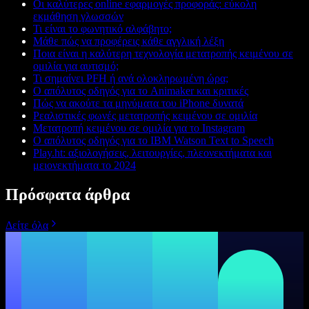
Οι καλύτερες online εφαρμογές προφοράς: εύκολη
εκμάθηση γλωσσών
Τι είναι το φωνητικό αλφάβητο;
Μάθε πώς να προφέρεις κάθε αγγλική λέξη
Ποια είναι η καλύτερη τεχνολογία μετατροπής κειμένου σε
ομιλία για αυτισμό;
Τι σημαίνει PFH ή ανά ολοκληρωμένη ώρα;
Ο απόλυτος οδηγός για το Animaker και κριτικές
Πώς να ακούτε τα μηνύματα του iPhone δυνατά
Ρεαλιστικές φωνές μετατροπής κειμένου σε ομιλία
Μετατροπή κειμένου σε ομιλία για το Instagram
Ο απόλυτος οδηγός για το IBM Watson Text to Speech
Play.ht: αξιολογήσεις, λειτουργίες, πλεονεκτήματα και
μειονεκτήματα το 2024
Πρόσφατα άρθρα
Δείτε όλα