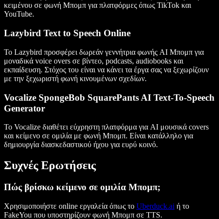
κειμένου σε φωνή Μπομπ για πλατφόρμες όπως TikTok και
YouTube.
Lazybird Text to Speech Online
Το Lazybird προσφέρει δωρεάν γεννήτρια φωνής AI Μπομπ για
μοναδικά voice overs σε βίντεο, podcasts, audiobooks και
εκπαίδευση. Στόχος του είναι να κάνει τα έργα σας να ξεχωρίζουν
με την ξεχωριστή φωνή κινουμένων σχεδίων.
Vocalize SpongeBob SquarePants AI Text-To-Speech
Generator
Το Vocalize διαθέτει εύχρηστη πλατφόρμα για AI μουσικά covers
και κείμενο σε ομιλία με φωνή Μπομπ. Είναι κατάλληλο για
δημιουργία διασκεδαστικού ήχου για ευρύ κοινό.
Συχνές Ερωτήσεις
Πώς βρίσκω κείμενο σε ομιλία Μπομπ;
Χρησιμοποιήστε online εργαλεία όπως το
Uberduck.ai
ή το
FakeYou που υποστηρίζουν φωνή Μπομπ σε TTS.