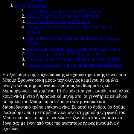
Συχνές Ερωτήσεις
Πώς βρίσκω κείμενο σε ομιλία Μπομπ;
Πώς μετατρέπω ήχο σε φωνή Μπομπ;
Πού βρίσκω τη φωνή του Μπομπ;
Ποιος είναι ο καλύτερος AI voice generator για
Μπομπ;
Πώς κάνω τη φωνή Μπομπ να ακούγεται σαν να
μιλάει;
Ποια είναι η καλύτερη TTS εφαρμογή για Μπομπ;
Πώς μετατρέπω φωνή Μπομπ σε κείμενο;
Πώς ακούω τη φωνή του Μπομπ σε audio player;
Ποιος ο καλύτερος τρόπος να πάρω φωνή Μπομπ;
Η αξιοποίηση της παιχνιδιάρικης και χαρακτηριστικής φωνής του
Μπομπ Σφουγγαράκη μέσω τεχνολογίας κειμένου σε ομιλία
ανοίγει νέους δημιουργικούς δρόμους για θαυμαστές και
δημιουργούς περιεχομένου. Είτε πρόκειται για εκπαιδευτικό υλικό,
κοινωνικά βίντεο ή προσωπικά μηνύματα, οι γεννήτριες κειμένου
σε ομιλία του Μπομπ προσφέρουν έναν μοναδικό και
διασκεδαστικό τρόπο επικοινωνίας. Σε αυτό το άρθρο, θα δούμε
πλατφόρμες που μετατρέπουν κείμενο στη χαρούμενη φωνή του
Μπομπ και πώς μπορείτε να δώσετε ζωντάνια και χιούμορ στα
έργα σας με έναν από τους πιο αγαπητούς ήρωες κινουμένων
σχεδίων.