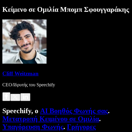
Κείμενο σε Ομιλία Μπομπ Σφουγγαράκης
Cliff Weitzman
CEO/Ιδρυτής του Speechify
Speechify, ο
AI Βοηθός Φωνής σας
.
Μετατροπή Κειμένου σε Ομιλία
.
Υπαγόρευση Φωνής
.
Γρήγορες