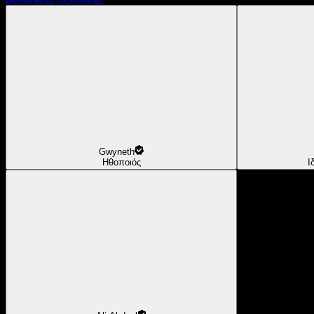
Gwyneth
Ηθοποιός
Ι