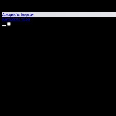
Δοκιμάστε δωρεάν
Κατεβάστε τώρα
Προϊόντα
Κείμενο σε Ομιλία
Εφαρμογές για iPhone & iPad
Εφαρμογή για Android
Επέκταση για Chrome
Επέκταση για Edge
Web εφαρμογή
Εφαρμογή για Mac
Εφαρμογή για Windows