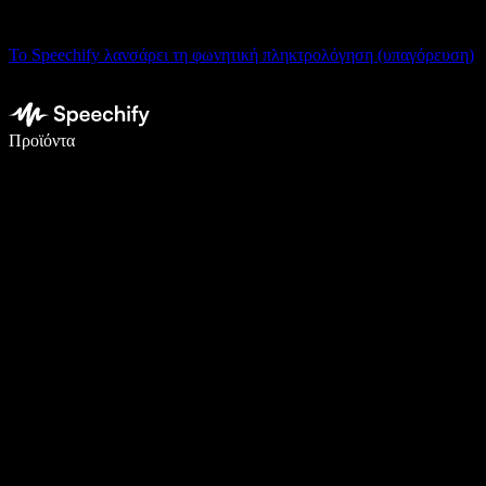
Το Speechify λανσάρει τη φωνητική πληκτρολόγηση (υπαγόρευση)
Γράψτε 5× πιο γρήγορα με φωνητική πληκτρολόγηση
Προϊόντα
Μάθετε περισσότερα