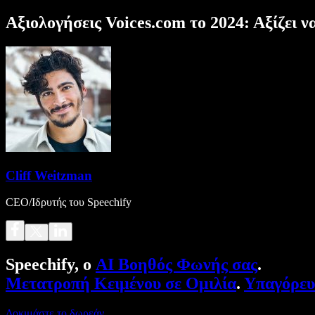
Αξιολογήσεις Voices.com το 2024: Αξίζει ν
Cliff Weitzman
CEO/Ιδρυτής του Speechify
Speechify, ο
AI Βοηθός Φωνής σας
.
Μετατροπή Κειμένου σε Ομιλία
.
Υπαγόρε
Δοκιμάστε το δωρεάν